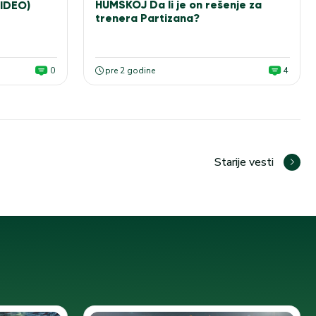
HUMSKOJ Da li je on rešenje za
VIDEO)
trenera Partizana?
0
pre 2 godine
4
Starije vesti