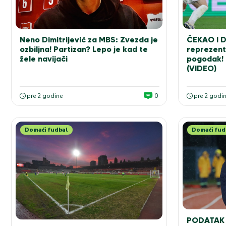
Neno Dimitrijević za MBS: Zvezda je
ČEKAO I 
ozbiljna! Partizan? Lepo je kad te
reprezent
žele navijači
pogodak! 
(VIDEO)
pre 2 godine
0
pre 2 godi
Domaći fudbal
Domaći fud
PODATAK 