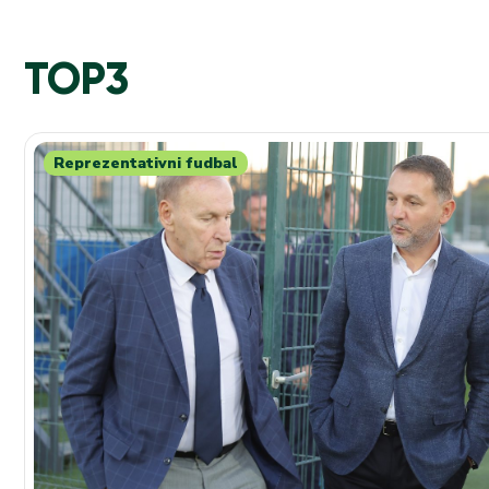
TOP3
Reprezentativni fudbal