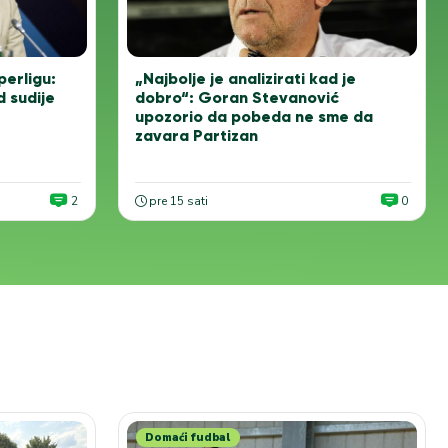
„Najbolje je analizirati kad je
perligu:
dobro“: Goran Stevanović
 sudije
upozorio da pobeda ne sme da
zavara Partizan
2
pre 15 sati
0
Domaći fudbal