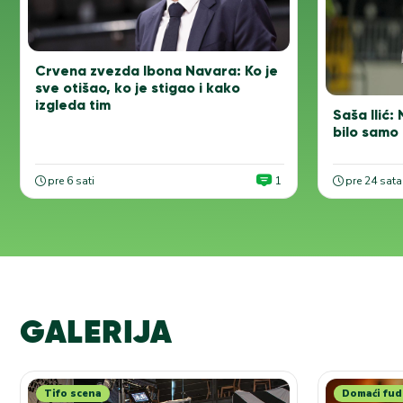
Crvena zvezda Ibona Navara: Ko je
sve otišao, ko je stigao i kako
izgleda tim
Saša Ilić:
bilo samo
pre 6 sati
1
pre 24 sata
GALERIJA
Tifo scena
Domaći fud