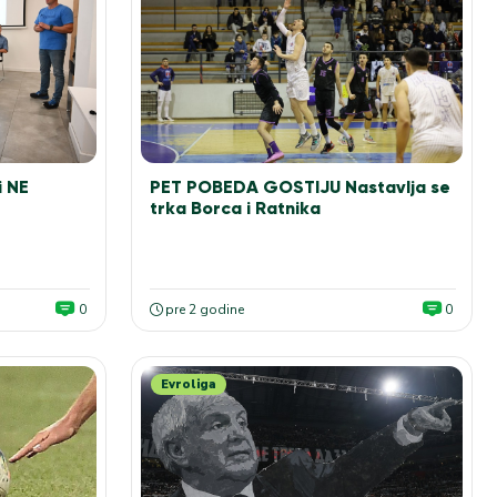
i NE
PET POBEDA GOSTIJU Nastavlja se
trka Borca i Ratnika
0
pre 2 godine
0
Evroliga