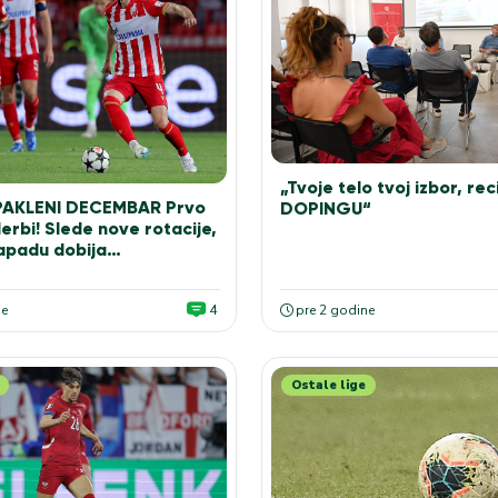
„Tvoje telo tvoj izbor, rec
PAKLENI DECEMBAR Prvo
DOPINGU“
erbi! Slede nove rotacije,
napadu dobija…
ne
4
pre 2 godine
Ostale lige