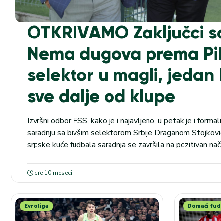
OTKRIVAMO Zaključci sa
Nema dugova prema Piks
selektor u magli, jedan
sve dalje od klupe
Izvršni odbor FSS, kako je i najavljeno, u petak je i forma
saradnju sa bivšim selektorom Srbije Draganom Stojković
srpske kuće fudbala saradnja se završila na pozitivan na
dugovanja prema bivšem selektoru, kom je ugovor istic
neće mu isplatiti više ni evro...
pre 10 meseci
Evroliga
Domaći fud