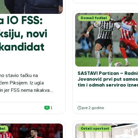
 IO FSS:
Domaći fudbal
iju, novi
 kandidat
SASTAVI Partizan – Radni
lno stavio tačku na
Jovanović prvi put samos
em Piksijem. Iz ugla
tim i odmah servirao izn
čin jer FSS nema nikakva
ao u decembru, odnosno
1
pre 2 godine
bal
Ostali sportovi