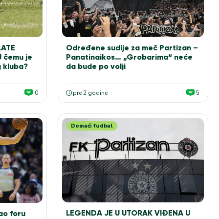
LATE
Određene sudije za meč Partizan –
 čemu je
Panatinaikos… „Grobarima“ neće
 kluba?
da bude po volji
0
pre 2 godine
5
Domaći fudbal
LEGENDA JE U UTORAK VIĐENA U
ao foru