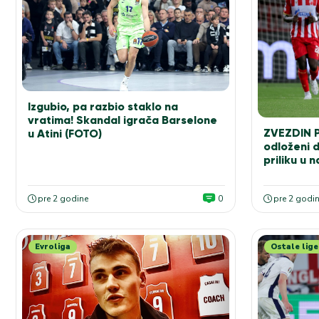
Izgubio, pa razbio staklo na
vratima! Skandal igrača Barselone
ZVEZDIN 
u Atini (FOTO)
odloženi d
priliku u 
pre 2 godine
0
pre 2 godi
Evroliga
Ostale lige