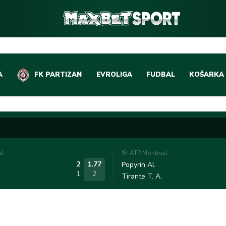
A
FK PARTIZAN
EVROLIGA
FUDBAL
KOŠARKA
DOMAĆI FUDBAL
EVROLIGA
LIGE PETICE
ABA LIGA
EVROPSKA TAKMIČEN
NBA LIGA
al
ATP Montreal
OSTALE LIGE
REPREZEN
2
1.77
Popyrin Al.
1
2
Tirante T. A.
REPREZENTATIVNI FU
OSTALE L