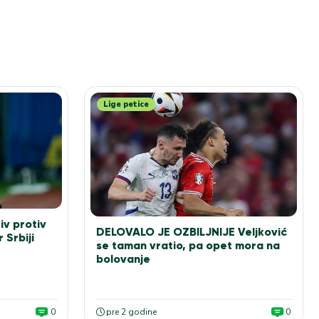
Lige petice
iv protiv
DELOVALO JE OZBILJNIJE Veljković
 Srbiji
se taman vratio, pa opet mora na
bolovanje
0
pre 2 godine
0