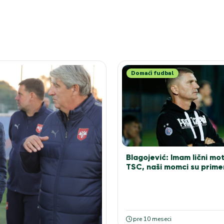
Domaći fudbal
Blagojević: Imam lični mot
TSC, naši momci su primer
pre 10 meseci