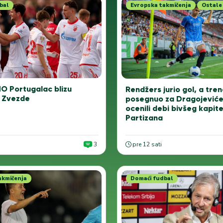
bal
Evropska takmičenja
Ostale 
 Portugalac blizu
Rendžers jurio gol, a tren
z Zvezde
posegnuo za Dragojeviće
ocenili debi bivšeg kapit
Partizana
3
pre 12 sati
akmičenja
Domaći fudbal