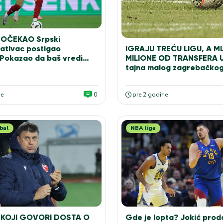
DOČEKAO Srpski
ativac postigao
IGRAJU TREĆU LIGU, A M
Pokazao da baš vredi…
MILIONE OD TRANSFERA U
tajna malog zagrebačkog
ne
0
pre 2 godine
bal
NBA liga
KOJI GOVORI DOSTA O
Gde je lopta? Jokić prod