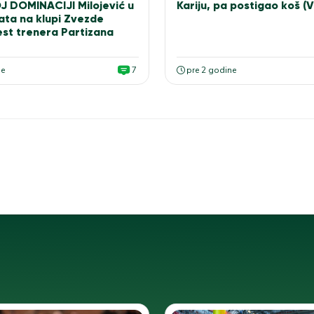
 DOMINACIJI Milojević u
Kariju, pa postigao koš (
ta na klupi Zvezde
est trenera Partizana
ne
7
pre 2 godine