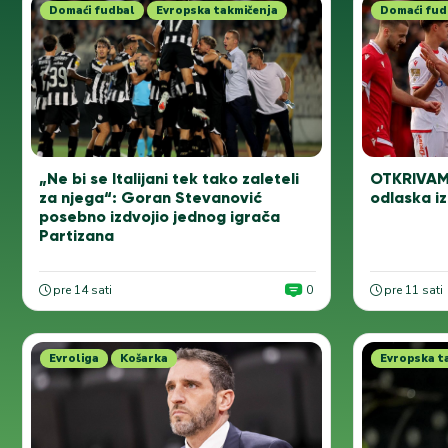
Domaći fudbal
Evropska takmičenja
Domaći fud
„Ne bi se Italijani tek tako zaleteli
OTKRIVAMO
za njega“: Goran Stevanović
odlaska i
posebno izdvojio jednog igrača
Partizana
pre 14 sati
0
pre 11 sati
Evroliga
Košarka
Evropska t