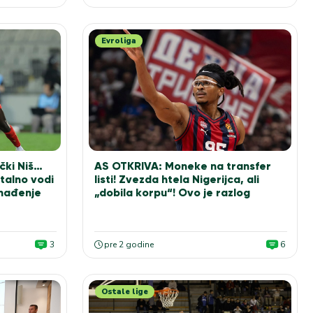
Evroliga
čki Niš…
AS OTKRIVA: Moneke na transfer
talno vodi
listi! Zvezda htela Nigerijca, ali
enađenje
„dobila korpu“! Ovo je razlog
3
pre 2 godine
6
Ostale lige