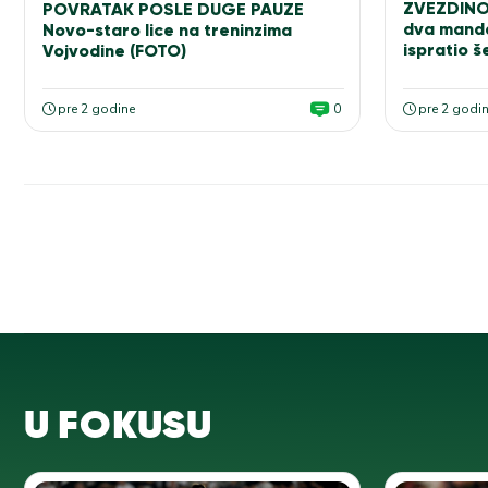
ZVEZDINOJ
POVRATAK POSLE DUGE PAUZE
dva manda
Novo-staro lice na treninzima
ispratio š
Vojvodine (FOTO)
pre 2 godine
0
pre 2 godi
U FOKUSU