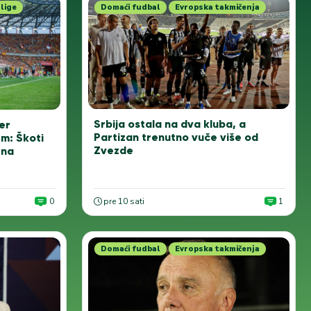
lige
Domaći fudbal
Evropska takmičenja
Srbija ostala na dva kluba, a
er
Partizan trenutno vuče više od
m: Škoti
Zvezde
ena
0
pre 10 sati
1
Domaći fudbal
Evropska takmičenja