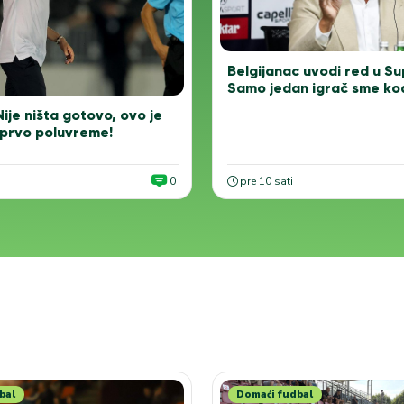
Belgijanac uvodi red u Su
Samo jedan igrač sme kod
 Nije ništa gotovo, ovo je
 prvo poluvreme!
0
pre 10 sati
bal
Domaći fudbal