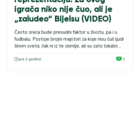
igrača niko nije čuo, ali je
„zaludeo“ Bijelsu (VIDEO)
Često sreća bude presudni faktor u životu, pa i u
fudbalu. Postoje brojni majstori za koje nisu čuli ljudi
širom sveta, čak ni iz te zemlje, ali su zato lokalni
fudbalski heroji. ITALIJA: Kvota naše kladionice na
pobedu Napolija protiv Udinezea (20:45) je 1.98.
pre 2 godine
1
Sada bi san o igranju za reprezentaciju mogao da se
ostvari...