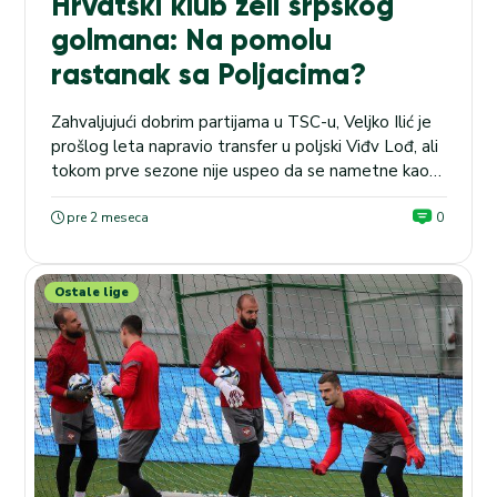
Hrvatski klub želi srpskog
golmana: Na pomolu
rastanak sa Poljacima?
Zahvaljujući dobrim partijama u TSC-u, Veljko Ilić je
prošlog leta napravio transfer u poljski Viđv Lođ, ali
tokom prve sezone nije uspeo da se nametne kao
prvi izbor među stativama. Prednost na golu
uglavnom je imao Mačiej Kikolski, pa bi povremeni
pre 2 meseca
0
srpski reprezentativac već ovog leta mogao da
promeni sredinu u potrazi za većom minutažom....
Ostale lige