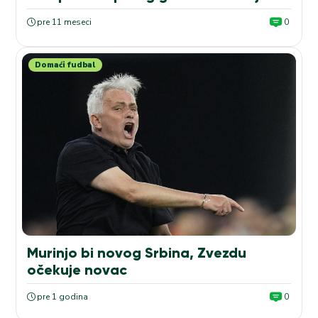
pre 11 meseci
0
Domaći fudbal
Murinjo bi novog Srbina, Zvezdu
očekuje novac
pre 1 godina
0