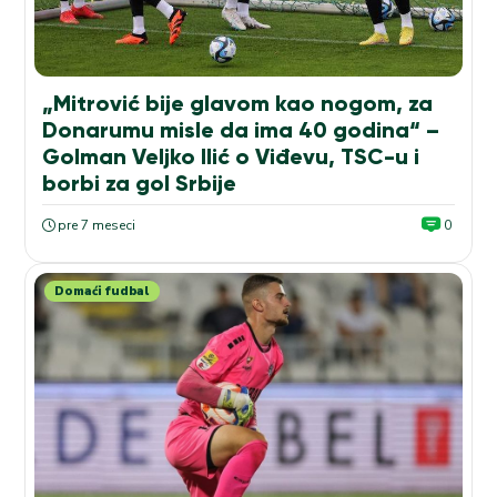
„Mitrović bije glavom kao nogom, za
Donarumu misle da ima 40 godina“ –
Golman Veljko Ilić o Viđevu, TSC-u i
borbi za gol Srbije
pre 7 meseci
0
Domaći fudbal