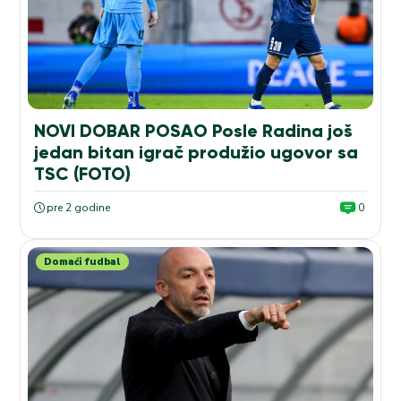
NOVI DOBAR POSAO Posle Radina još
jedan bitan igrač produžio ugovor sa
TSC (FOTO)
pre 2 godine
0
Domaći fudbal