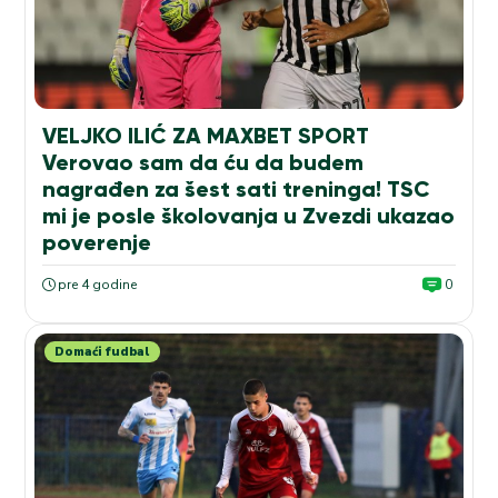
VELJKO ILIĆ ZA MAXBET SPORT
Verovao sam da ću da budem
nagrađen za šest sati treninga! TSC
mi je posle školovanja u Zvezdi ukazao
poverenje
pre 4 godine
0
Domaći fudbal