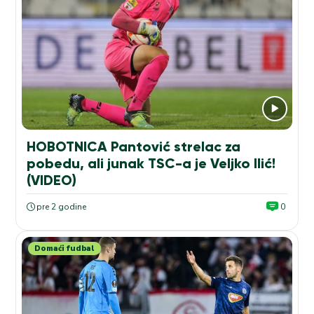
HOBOTNICA Pantović strelac za
pobedu, ali junak TSC-a je Veljko Ilić!
(VIDEO)
pre 2 godine
0
Domaći fudbal