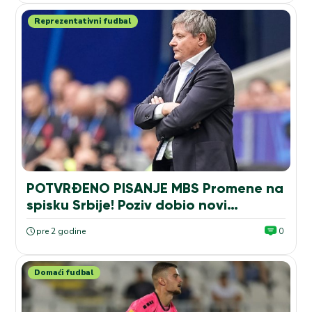
Reprezentativni fudbal
POTVRĐENO PISANJE MBS Promene na
spisku Srbije! Poziv dobio novi…
pre 2 godine
0
Domaći fudbal