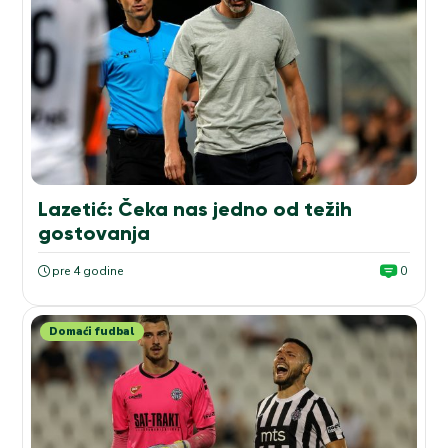
Lazetić: Čeka nas jedno od težih
gostovanja
pre 4 godine
0
Domaći fudbal