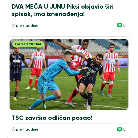
DVA MEČA U JUNU Piksi objavio širi
spisak, ima iznenađenja!
pre 3 godine
0
Domaći fudbal
TSC završio odličan posao!
pre 4 godine
0