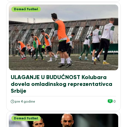
Domaći fudbal
ULAGANJE U BUDUĆNOST Kolubara
dovela omladinskog reprezentativca
Srbije
pre 4 godine
0
Domaći fudbal