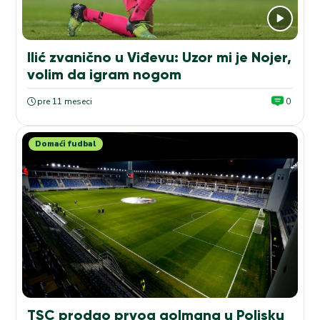
Ilić zvanično u Viđevu: Uzor mi je Nojer,
volim da igram nogom
pre 11 meseci
0
Domaći fudbal
TSC prodao prvog golmana u Poljsku