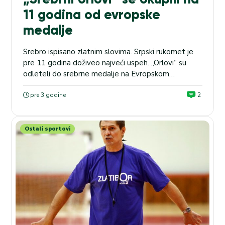
11 godina od evropske
medalje
Srebro ispisano zlatnim slovima. Srpski rukomet je
pre 11 godina doživeo najveći uspeh. „Orlovi“ su
odleteli do srebrne medalje na Evropskom
prvenstvu održanom u našoj zemlji. EVROPSKO
PRVENSTVO U19: Kvota na pobedu Španije protiv
pre 3 godine
2
Italije u našoj kladionici je 1.68. Meč počinje u
21:00. Nekada golmani, bekovi, krila i pivoti, sada
treneri, direktori, privatnici, potpredsednici...
Ostali sportovi