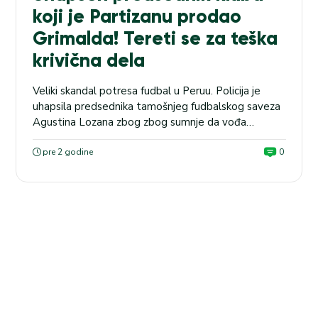
koji je Partizanu prodao
Grimalda! Tereti se za teška
krivična dela
Veliki skandal potresa fudbal u Peruu. Policija je
uhapsila predsednika tamošnjeg fudbalskog saveza
Agustina Lozana zbog zbog sumnje da vođa
kriminalne grupe „Los galaktikos“. LIGA EVROPE: Od
18:45 igraju Nica – Tvente, a u kladionici MaxBet je
pre 2 godine
0
kvota na pobedu domaćina 1.75. Ova grupa se
tereti za iznude, prevare i pranje novca. Uhapšen je
i...