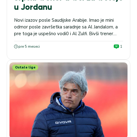
u Jordanu
Novi izazov posle Saudijske Arabije. Imao je mini
odmor posle završetka saradnje sa Al Jandalom, a
pre toga je uspešno vodi0 i Al Zulfi. Bivši trener
Partizana sa kojim je osvojio titulu, prihvatio je poziv
iz Jordana. Na debiju trener Zoran Milnković je sa Al
pre 5 meseci
1
Ramathom u derbiju kola došao do boda, a u
razgovoru...
Ostale lige