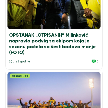
OPSTANAK „OTPISANIH“ Milinković
napravio podvig sa ekipom koja je
sezonu počela sa šest bodova manje
(FOTO)
pre 2 godine
0
Ostale lige