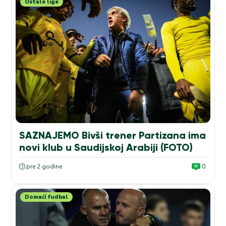
Ostale lige
SAZNAJEMO Bivši trener Partizana ima
novi klub u Saudijskoj Arabiji (FOTO)
pre 2 godine
0
Domaći fudbal