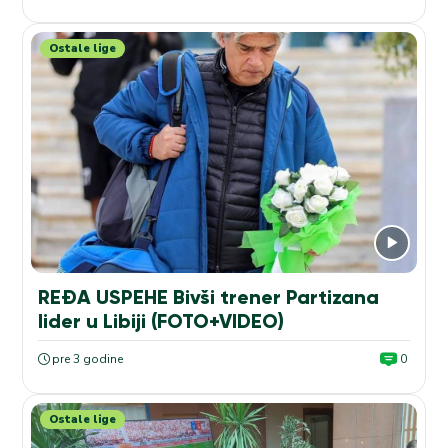
Ostale lige
REĐA USPEHE Bivši trener Partizana
lider u Libiji (FOTO+VIDEO)
pre 3 godine
0
Ostale lige