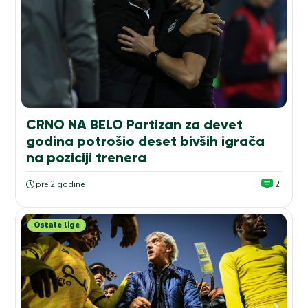
CRNO NA BELO Partizan za devet
godina potrošio deset bivših igrača
na poziciji trenera
pre 2 godine
2
Ostale lige