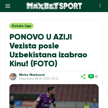
Skip
to
content
Ostale lige
PONOVO U AZIJI
Vezista posle
Uzbekistana izabrao
Kinu! (FOTO)
Mirko Marković
0
Objavljeno
09.02.2025. 16:21