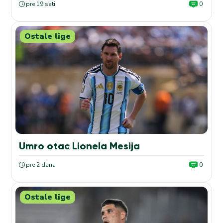
pre 19 sati
0
Ostale lige
Umro otac Lionela Mesija
pre 2 dana
0
Ostale lige