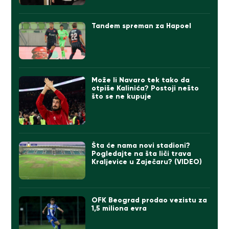
Tandem spreman za Hapoel
Može li Navaro tek tako da
otpiše Kalinića? Postoji nešto
što se ne kupuje
Šta će nama novi stadioni?
Pogledajte na šta liči trava
Kraljevice u Zaječaru? (VIDEO)
OFK Beograd prodao vezistu za
1,5 miliona evra