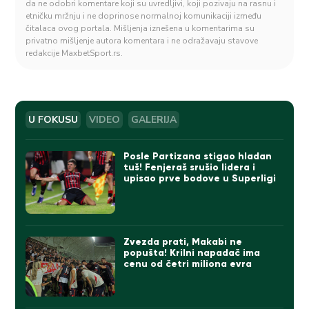
da ne odobri komentare koji su uvredljivi, koji pozivaju na rasnu i
etničku mržnju i ne doprinose normalnoj komunikaciji između
čitalaca ovog portala. Mišljenja iznešena u komentarima su
privatno mišljenje autora komentara i ne odražavaju stavove
redakcije MaxbetSport.rs.
U FOKUSU
VIDEO
GALERIJA
Posle Partizana stigao hladan
tuš! Fenjeraš srušio lidera i
upisao prve bodove u Superligi
Zvezda prati, Makabi ne
popušta! Krilni napadač ima
cenu od četri miliona evra