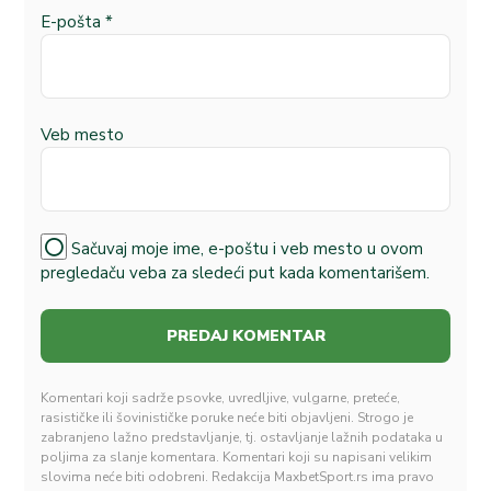
E-pošta
*
Veb mesto
Sačuvaj moje ime, e-poštu i veb mesto u ovom
pregledaču veba za sledeći put kada komentarišem.
Komentari koji sadrže psovke, uvredljive, vulgarne, preteće,
rasističke ili šovinističke poruke neće biti objavljeni. Strogo je
zabranjeno lažno predstavljanje, tj. ostavljanje lažnih podataka u
poljima za slanje komentara. Komentari koji su napisani velikim
slovima neće biti odobreni. Redakcija MaxbetSport.rs ima pravo