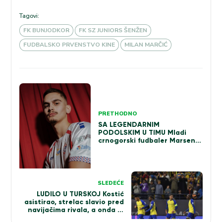
Tagovi:
FK BUNJODKOR
FK SZ JUNIORS ŠENŽEN
FUDBALSKO PRVENSTVO KINE
MILAN MARČIĆ
Kretanje
članka
PRETHODNO
SA LEGENDARNIM
PODOLSKIM U TIMU Mladi
crnogorski fudbaler Marsenić
potpisao za Gornik (FOTO)
SLEDEĆE
LUDILO U TURSKOJ Kostić
asistirao, strelac slavio pred
navijačima rivala, a onda je
sa tribina doletela… (VIDEO)