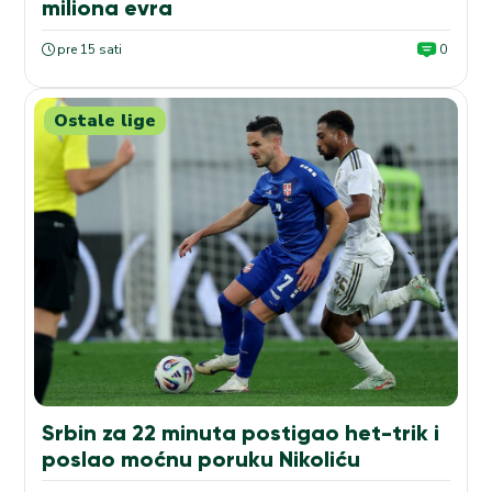
miliona evra
pre 15 sati
0
Ostale lige
Srbin za 22 minuta postigao het-trik i
poslao moćnu poruku Nikoliću