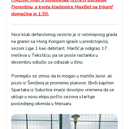
ITALIJA: Inter u ponedeljak (20.45) dočekuje
Fjorentinu, a kvota kladionice MaxBet na trijumf
domaćina je 1.50.
Novi klub defanzivnog veziste je iz velelepnog grada
na granici sa Hong Kongom igraće u predstojećoj
sezoni Lige 1 kao debitant. Marčić je odigrao 17
mečeva u Tekstilcu, pa se posle rastanka u
decembru odlučio za odlazak u Kinu.
Pominjalo se zimus da bi mogao u matični Javor, ali
poziv iz Šenžena je promenio planove. Bivši kapiten
Spartaka iz Subotice imaće dovoljno vremena da se
uklopi u novu ekipu pošto sezona startuje
poslednjeg vikenda u februaru.