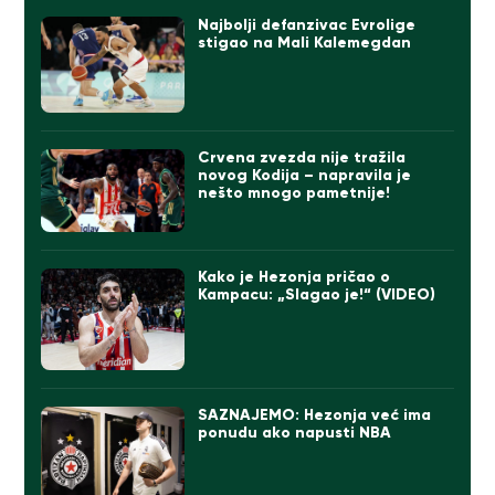
Najbolji defanzivac Evrolige
stigao na Mali Kalemegdan
Crvena zvezda nije tražila
novog Kodija – napravila je
nešto mnogo pametnije!
Kako je Hezonja pričao o
Kampacu: „Slagao je!“ (VIDEO)
SAZNAJEMO: Hezonja već ima
ponudu ako napusti NBA