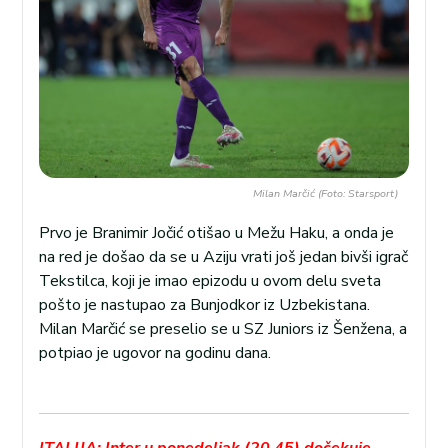
Milan Marčić (Foto: Starsport)
Prvo je Branimir Jočić otišao u Mežu Haku, a onda je
na red je došao da se u Aziju vrati još jedan bivši igrač
Tekstilca, koji je imao epizodu u ovom delu sveta
pošto je nastupao za Bunjodkor iz Uzbekistana.
Milan Marčić se preselio se u SZ Juniors iz Šenžena, a
potpiao je ugovor na godinu dana.