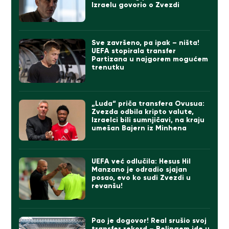
Izraelu govorio o Zvezdi
Sve završeno, pa ipak – ništa!
UEFA stopirala transfer
Partizana u najgorem mogućem
trenutku
„Luda“ priča transfera Ovusua:
Zvezda odbila kripto valute,
Izraelci bili sumnjičavi, na kraju
umešan Bajern iz Minhena
UEFA već odlučila: Hesus Hil
Manzano je odradio sjajan
posao, evo ko sudi Zvezdi u
revanšu!
Pao je dogovor! Real srušio svoj
transfer rekord – Belingem ide u