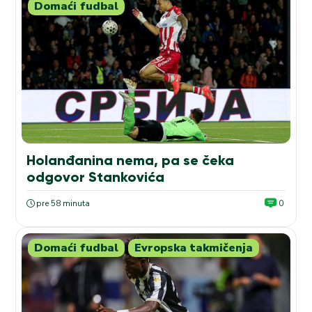
Domaći fudbal
Holanđanina nema, pa se čeka
odgovor Stankovića
pre 58 minuta
0
Domaći fudbal
Evropska takmičenja