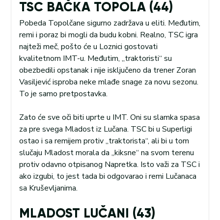
TSC BAČKA TOPOLA (44)
Pobeda Topolčane sigurno zadržava u eliti. Međutim,
remi i poraz bi mogli da budu kobni. Realno, TSC igra
najteži meč, pošto će u Loznici gostovati
kvalitetnom IMT-u. Međutim, „traktoristi“ su
obezbedili opstanak i nije isključeno da trener Zoran
Vasiljević isproba neke mlađe snage za novu sezonu.
To je samo pretpostavka.
Zato će sve oči biti uprte u IMT. Oni su slamka spasa
za pre svega Mladost iz Lučana. TSC bi u Superligi
ostao i sa remijem protiv „traktorista“, ali bi u tom
slučaju Mladost morala da „kiksne“ na svom terenu
protiv odavno otpisanog Napretka. Isto važi za TSC i
ako izgubi, to jest tada bi odgovarao i remi Lučanaca
sa Kruševljanima.
MLADOST LUČANI (43)