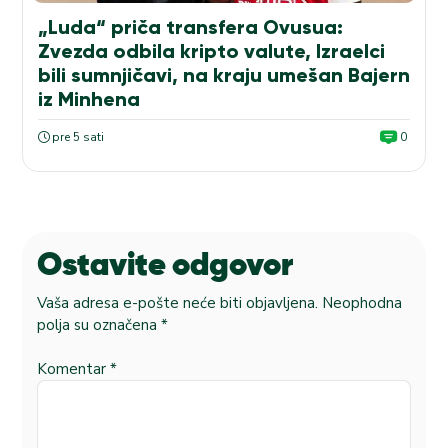
„Luda“ priča transfera Ovusua:
Zvezda odbila kripto valute, Izraelci
bili sumnjičavi, na kraju umešan Bajern
iz Minhena
pre 5 sati
0
Ostavite odgovor
Vaša adresa e-pošte neće biti objavljena.
Neophodna
polja su označena
*
Komentar
*