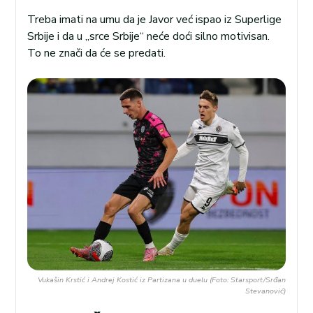
Treba imati na umu da je Javor već ispao iz Superlige
Srbije i da u „srce Srbije“ neće doći silno motivisan.
To ne znači da će se predati.
Vukašin Krstić i Andrej Kostić iz Partizana u duelu (Foto: Starsport/Srđan
Stevanović)