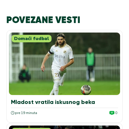
POVEZANE VESTI
Domaći fudbal
Mladost vratila iskusnog beka
pre 19 minuta
0