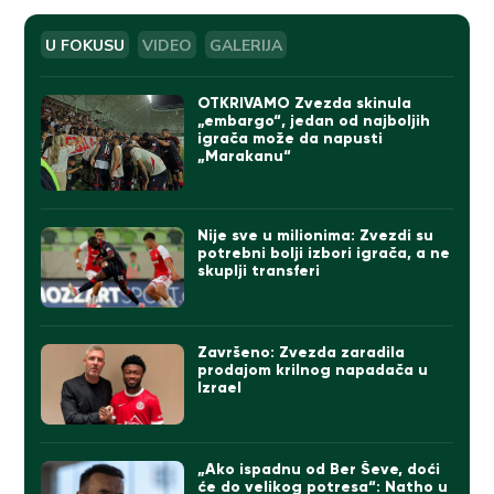
U FOKUSU
VIDEO
GALERIJA
OTKRIVAMO Zvezda skinula
„embargo“, jedan od najboljih
igrača može da napusti
„Marakanu“
Nije sve u milionima: Zvezdi su
potrebni bolji izbori igrača, a ne
skuplji transferi
Završeno: Zvezda zaradila
prodajom krilnog napadača u
Izrael
„Ako ispadnu od Ber Ševe, doći
će do velikog potresa“: Natho u