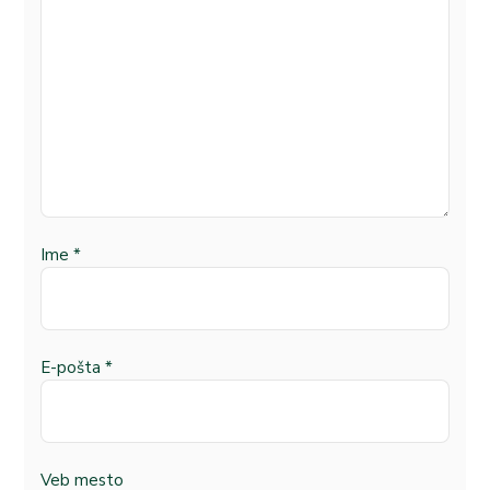
Ime
*
E-pošta
*
Veb mesto