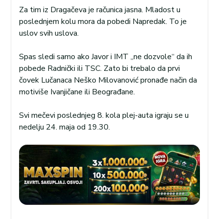
Za tim iz Dragačeva je računica jasna. Mladost u
poslednjem kolu mora da pobedi Napredak. To je
uslov svih uslova.
Spas sledi samo ako Javor i IMT „ne dozvole“ da ih
pobede Radnički ili TSC. Zato bi trebalo da prvi
čovek Lučanaca Neško Milovanović pronađe način da
motiviše Ivanjičane ili Beograđane.
Svi mečevi poslednjeg 8. kola plej-auta igraju se u
nedelju 24. maja od 19.30.