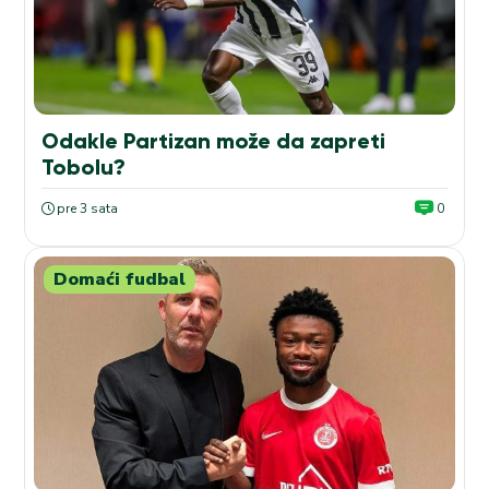
Odakle Partizan može da zapreti
Tobolu?
pre 3 sata
0
Domaći fudbal