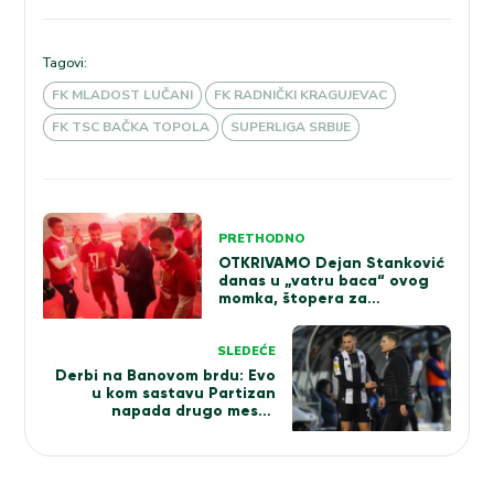
Tagovi:
FK MLADOST LUČANI
FK RADNIČKI KRAGUJEVAC
FK TSC BAČKA TOPOLA
SUPERLIGA SRBIJE
Kretanje
PRETHODNO
članka
OTKRIVAMO Dejan Stanković
danas u „vatru baca“ ovog
momka, štopera za
budućnost
SLEDEĆE
Derbi na Banovom brdu: Evo
u kom sastavu Partizan
napada drugo mesto
(SASTAVI)