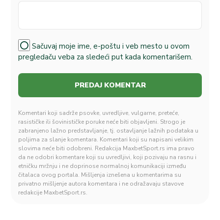
Sačuvaj moje ime, e-poštu i veb mesto u ovom
pregledaču veba za sledeći put kada komentarišem.
Komentari koji sadrže psovke, uvredljive, vulgarne, preteće,
rasističke ili šovinističke poruke neće biti objavljeni. Strogo je
zabranjeno lažno predstavljanje, tj. ostavljanje lažnih podataka u
poljima za slanje komentara. Komentari koji su napisani velikim
slovima neće biti odobreni. Redakcija MaxbetSport.rs ima pravo
da ne odobri komentare koji su uvredljivi, koji pozivaju na rasnu i
etničku mržnju i ne doprinose normalnoj komunikaciji između
čitalaca ovog portala. Mišljenja iznešena u komentarima su
privatno mišljenje autora komentara i ne odražavaju stavove
redakcije MaxbetSport.rs.