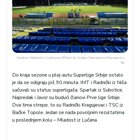
Stadion Mladosti u Lučanima (Photo by Srdjan Stevanovic/Starsport.rs
©)
Do kraja sezone u plej-autu Superlige Srbije ostalo
je da se odigraju još 90 minuta. IMT i Radnički iz Niša
sačuvali su status superligaša. Spartak iz Subotice,
Napredak i Javor su budući članovi Prve lige Srbije.
Dva tima strepe, to su Radnički Kragujevac i TSC iz
Bačke Topole. Jedan se nada povoljnim rezultatima
u poslednjem kolu – Mladost iz Lučana.