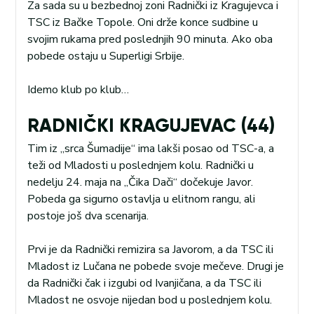
Za sada su u bezbednoj zoni Radnički iz Kragujevca i
TSC iz Bačke Topole. Oni drže konce sudbine u
svojim rukama pred poslednjih 90 minuta. Ako oba
pobede ostaju u Superligi Srbije.
Idemo klub po klub…
RADNIČKI KRAGUJEVAC (44)
Tim iz „srca Šumadije“ ima lakši posao od TSC-a, a
teži od Mladosti u poslednjem kolu. Radnički u
nedelju 24. maja na „Čika Dači“ dočekuje Javor.
Pobeda ga sigurno ostavlja u elitnom rangu, ali
postoje još dva scenarija.
Prvi je da Radnički remizira sa Javorom, a da TSC ili
Mladost iz Lučana ne pobede svoje mečeve. Drugi je
da Radnički čak i izgubi od Ivanjičana, a da TSC ili
Mladost ne osvoje nijedan bod u poslednjem kolu.