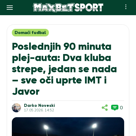
Skip
to
content
Domaći fudbal
Poslednjih 90 minuta
plej-auta: Dva kluba
strepe, jedan se nada
– sve oči uprte IMT i
Javor
Darko Noveski
0
17.05.2026. 14:52