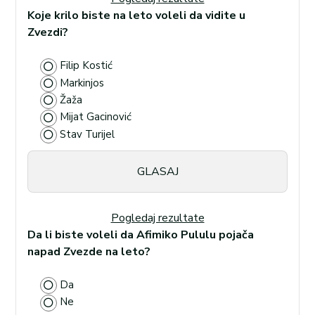
Koje krilo biste na leto voleli da vidite u
Zvezdi?
Filip Kostić
Markinjos
Žaža
Mijat Gacinović
Stav Turijel
Pogledaj rezultate
Da li biste voleli da Afimiko Pululu pojača
napad Zvezde na leto?
Da
Ne