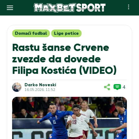
Skip
to
content
Domaći fudbal
Lige petice
Rastu šanse Crvene
zvezde da dovede
Filipa Kostića (VIDEO)
Darko Noveski
4
16.05.2026. 11:52