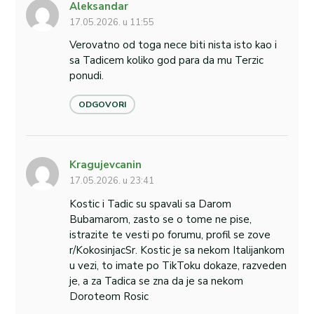
Aleksandar
17.05.2026. u 11:55
Verovatno od toga nece biti nista isto kao i
sa Tadicem koliko god para da mu Terzic
ponudi.
ODGOVORI
Kragujevcanin
17.05.2026. u 23:41
Kostic i Tadic su spavali sa Darom
Bubamarom, zasto se o tome ne pise,
istrazite te vesti po forumu, profil se zove
r/KokosinjacSr. Kostic je sa nekom Italijankom
u vezi, to imate po TikToku dokaze, razveden
je, a za Tadica se zna da je sa nekom
Doroteom Rosic