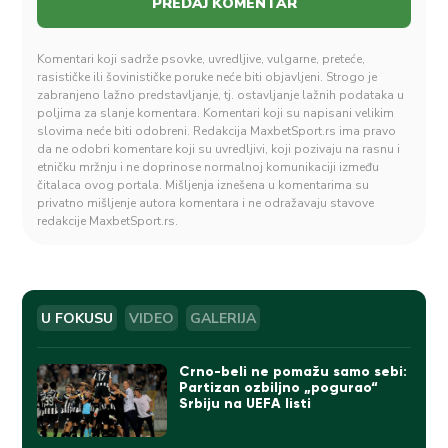
Komentari koji sadrže psovke, uvredljive, vulgarne, preteće,
rasističke ili šovinističke poruke neće biti objavljeni. Strogo je
zabranjeno lažno predstavljanje, tj. ostavljanje lažnih podataka u
poljima za slanje komentara. Komentari koji su napisani velikim
slovima neće biti odobreni. Redakcija MaxbetSport.rs ima pravo
da ne odobri komentare koji su uvredljivi, koji pozivaju na rasnu i
etničku mržnju i ne doprinose normalnoj komunikaciji između
čitalaca ovog portala. Mišljenja iznešena u komentarima su
privatno mišljenje autora komentara i ne odražavaju stavove
redakcije MaxbetSport.rs.
U FOKUSU
VIDEO
GALERIJA
Crno-beli ne pomažu samo sebi:
Partizan ozbiljno „pogurao“
Srbiju na UEFA listi