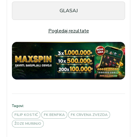
Pogledaj rezultate
Tagovi:
FILIP KOSTIĆ
FK BENFIKA
FK CRVENA ZVEZDA
ŽOZE MURINJO