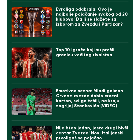
Evroliga odabrala: Ovo je
najbolje pojačanje svakog od 20
klubova! Da li se slažete sa
izborom za Zvezdu i Partizan?
Top 10 igrača koji su prešli
granicu večitog rivalstva
Emotivna scena: Mladi golman
Crvene zvezde dobio crveni
karton, svi ga tešili, na kraju
zagrljaj Stankovića (VIDEO)
Nije hteo jedan, jeste drugi bivši
centar Zvezde! Novi italijanski
prvoligaš se pojačao