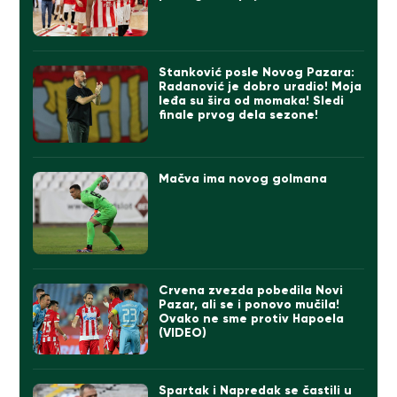
Stanković posle Novog Pazara:
Radanović je dobro uradio! Moja
leđa su šira od momaka! Sledi
finale prvog dela sezone!
Mačva ima novog golmana
Crvena zvezda pobedila Novi
Pazar, ali se i ponovo mučila!
Ovako ne sme protiv Hapoela
(VIDEO)
Spartak i Napredak se častili u