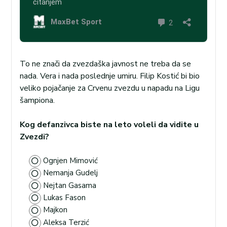
To ne znači da zvezdaška javnost ne treba da se
nada. Vera i nada poslednje umiru. Filip Kostić bi bio
veliko pojačanje za Crvenu zvezdu u napadu na Ligu
šampiona.
Kog defanzivca biste na leto voleli da vidite u
Zvezdi?
Ognjen Mimović
Nemanja Gudelj
Nejtan Gasama
Lukas Fason
Majkon
Aleksa Terzić