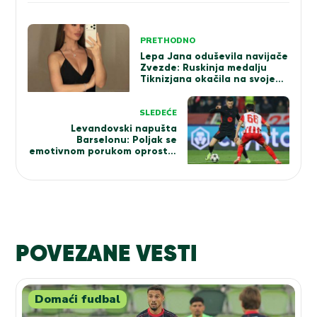
Kretanje
PRETHODNO
članka
Lepa Jana oduševila navijače
Zvezde: Ruskinja medalju
Tiknizjana okačila na svoje
grudi (FOTO)
SLEDEĆE
Levandovski napušta
Barselonu: Poljak se
emotivnom porukom oprostio
od Katalonaca
POVEZANE VESTI
Domaći fudbal