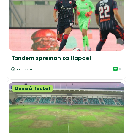
Tandem spreman za Hapoel
pre 3 sata
0
Domaći fudbal