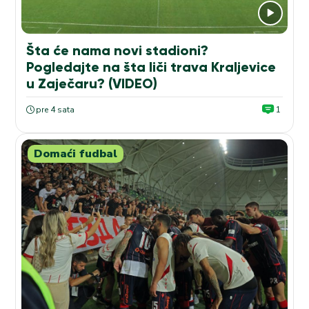
Šta će nama novi stadioni?
Pogledajte na šta liči trava Kraljevice
u Zaječaru? (VIDEO)
pre 4 sata
1
Domaći fudbal