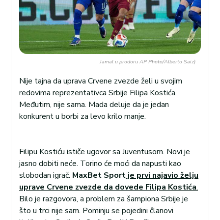
Jamal u prodoru AP Photo/Alberto Saiz)
Nije tajna da uprava Crvene zvezde želi u svojim
redovima reprezentativca Srbije Filipa Kostića.
Međutim, nije sama. Mada deluje da je jedan
konkurent u borbi za levo krilo manje.
Filipu Kostiću ističe ugovor sa Juventusom. Novi je
jasno dobiti neće. Torino će moći da napusti kao
slobodan igrač.
MaxBet Sport
je prvi najavio želju
uprave Crvene zvezde da dovede Filipa Kostića
.
Bilo je razgovora, a problem za šampiona Srbije je
što u trci nije sam. Pominju se pojedini članovi