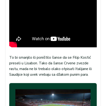
To bi smanjilo ili poništilo šanse da se Filip Kostić
preseli u Lisabon. Tako da šanse Crvene zvezde
rastu, mada ne bi trebalo olako otpisati Italijane ili
Saudijce koji uvek vrebaju sa džakom punim para.