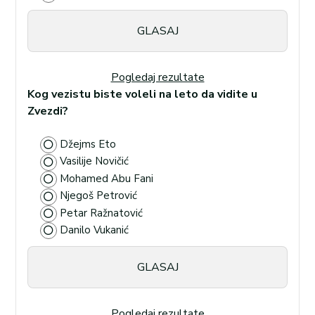
Pogledaj rezultate
Kog vezistu biste voleli na leto da vidite u
Zvezdi?
Džejms Eto
Vasilije Novičić
Mohamed Abu Fani
Njegoš Petrović
Petar Ražnatović
Danilo Vukanić
Pogledaj rezultate