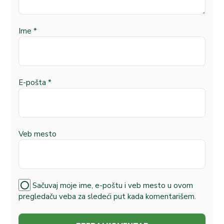
Ime
*
E-pošta
*
Veb mesto
Sačuvaj moje ime, e-poštu i veb mesto u ovom
pregledaču veba za sledeći put kada komentarišem.