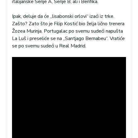
italijanske Serije A, Serije B, ali i Benfika.
Ipak, deluje da će „lisabonski orlovi“ izaći iz trke.
Zašto? Zato što je Filip Kostić bio želja lično trenera
Žozea Murinja. Portugalac po svemu sudeći napušta
La Luš i preseliće se na „Santjago Bernabeu“. Vratiće
se po svemu sudeći u Real Madrid.