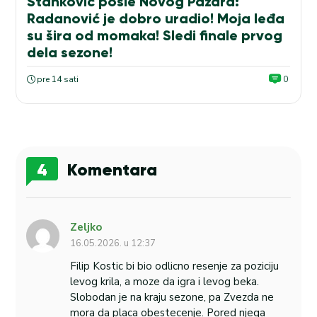
Stanković posle Novog Pazara:
Radanović je dobro uradio! Moja leđa
su šira od momaka! Sledi finale prvog
dela sezone!
pre 14 sati
0
4
Komentara
Zeljko
16.05.2026. u 12:37
Filip Kostic bi bio odlicno resenje za poziciju
levog krila, a moze da igra i levog beka.
Slobodan je na kraju sezone, pa Zvezda ne
mora da placa obestecenje. Pored njega