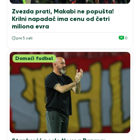
Zvezda prati, Makabi ne popušta!
Krilni napadač ima cenu od četri
miliona evra
pre 5 sati
0
Domaći fudbal