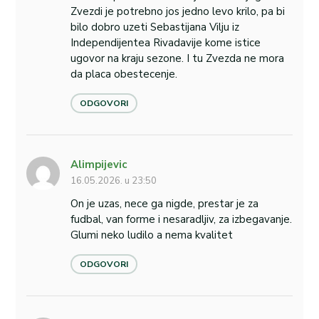
Zvezdi je potrebno jos jedno levo krilo, pa bi
bilo dobro uzeti Sebastijana Vilju iz
Independijentea Rivadavije kome istice
ugovor na kraju sezone. I tu Zvezda ne mora
da placa obestecenje.
ODGOVORI
Alimpijevic
16.05.2026. u 23:50
On je uzas, nece ga nigde, prestar je za
fudbal, van forme i nesaradljiv, za izbegavanje.
Glumi neko ludilo a nema kvalitet
ODGOVORI