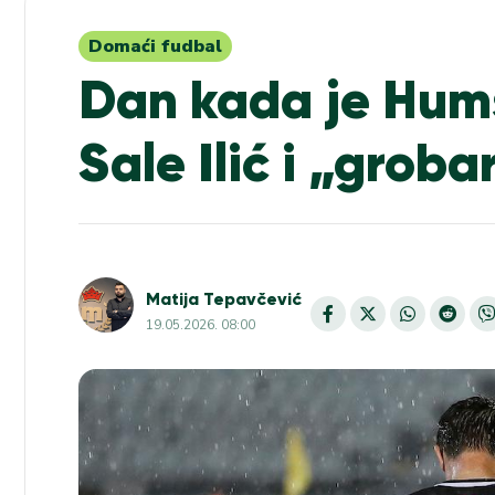
Domaći fudbal
Dan kada je Hums
Sale Ilić i „grob
Matija Tepavčević
19.05.2026. 08:00