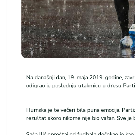
Na današnji dan, 19. maja 2019. godine, završe
odigrao je poslednju utakmicu u dresu Part
Humska je te večeri bila puna emocija. Parti
rezultat skoro nikome nije bio važan. Sve je 
Saša Ilić oproštaj od fudbala dočekao je kao