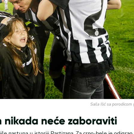
Saša Ilić sa porodicom 
 nikada neće zaboraviti
više nastupa u istoriji Partizana. Za crno-bele je odigra