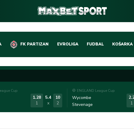
A
FK PARTIZAN
EVROLIGA
FUDBAL
KOŠARKA
DOMAĆI FUDBAL
EVROLIGA
LIGE PETICE
ABA LIGA
EVROPSKA TAKMIČEN
NBA LIGA
eague Cup
ENGLAND League Cup
OSTALE LIGE
REPREZEN
1.28
5.4
10
2.
Wycombe
1
x
2
1
Stevenage
REPREZENTATIVNI FU
OSTALE L