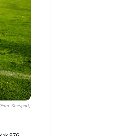
(Foto: Starsport)
o čak 876