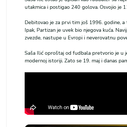
utakmica i postigao 240 golova. Osvojio je 1
Debitovao je za prvi tim još 1996. godine, a t
Ipak, Partizan je uvek bio njegova kuća. Na
zvezde, nastupe u Evropi i neverovatnu pov
Saša Ilić oproštaj od fudbala pretvorio je u 
modernoj istoriji. Zato se 19. maj i danas p