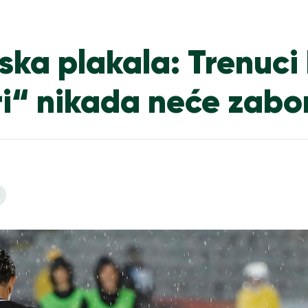
ka plakala: Trenuci 
ari“ nikada neće zabo