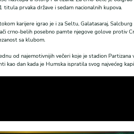
1 titula prvaka države i sedam nacionalnih kupova.
okom karijere igrao je i za Seltu, Galatasaraj, Salcburg i
vijači crno-belih posebno pamte njegove golove protiv 
ezanost sa klubom.
jednu od najemotivnijih večeri koje je stadion Partizana 
amti kao dan kada je Humska ispratila svog najvećeg kapi