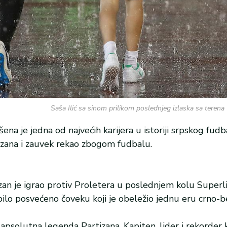
Saša Ilić sa sinom prilikom poslednjeg izlaska sa terena 
na je jedna od najvećih karijera u istoriji srpskog fudba
izana i zauvek rekao zbogom fudbalu.
zan je igrao protiv Proletera u poslednjem kolu Superlig
bilo posvećeno čoveku koji je obeležio jednu eru crno-be
 apsolutna legenda Partizana. Kapiten, lider i rekorder 