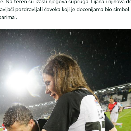
 Na teren su izašli njegova supruga Tijana i njihova d
vijači pozdravljali čoveka koji je decenijama bio simbol 
barima“.