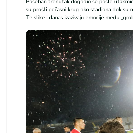
Poseban trenutak dogodio se posle utakmice.
su prošli počasni krug oko stadiona dok su na
Te slike i danas izazivaju emocije među „gro