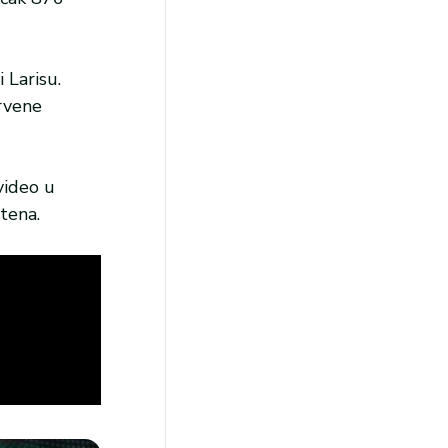
 Larisu.
Crvene
video u
tena.