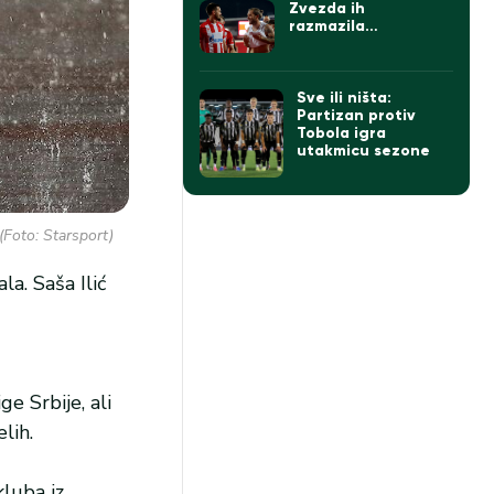
Zvezda ih
razmazila…
Sve ili ništa:
Partizan protiv
Tobola igra
utakmicu sezone
(Foto: Starsport)
la. Saša Ilić
e Srbije, ali
lih.
kluba iz