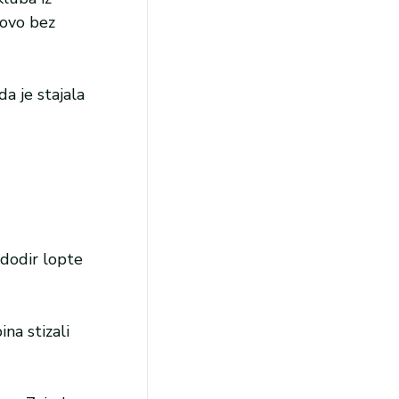
tovo bez
a je stajala
 dodir lopte
na stizali