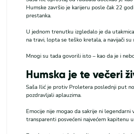
Humske završio je karijeru posle čak 22 god
prestanka.
U jednom trenutku izgledalo je da utakmica j
na travi, lopta se teško kretala, a navijači s
Mnogi su tada govorili isto – kao da je i nebo 
Humska je te večeri ži
Saša Ilić je protiv Proletera poslednji put n
pozdravljali aplauzima.
Emocije nije mogao da sakrije ni legendarni v
transparenti posvećeni najvećem kapitenu u i