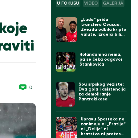
U FOKUSU
VIDEO
GALERIJA
„Luda“ priča
koje
transfera Ovusua:
Zvezda odbila kripto
valute, Izraelci bili
raviti
sumnjičavi, na kraju
umešan Bajern iz
Minhena
Holanđanina nema,
pa se čeka odgovor
Stankovića
Šou srpskog veziste:
0
Dva gola i asistencija
za demoliranje
Pantrakikosa
Upravu Spartaka ne
zanimaju ni „Fratija“
ni „Delije“ ni
bratstvo ni protesti: