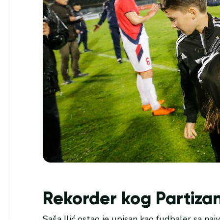
Rekorder kog Partizan
Saša Ilić ostao je upisan kao fudbaler sa naj