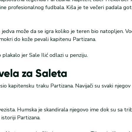
ine profesionalnog fudbala. Kiša je te večeri padala go
edva može da se igra koliko je teren bio natopljen. Vod
u mokri do kože pevali kapitenu Partizana.
plakalo jer Sale Ilić odlazi u penziju.
vela za Saleta
osio kapitensku traku Partizana. Navijači su svaki njegov
ezista. Humska je skandirala njegovo ime dok su sa tribi
storiji Partizana.