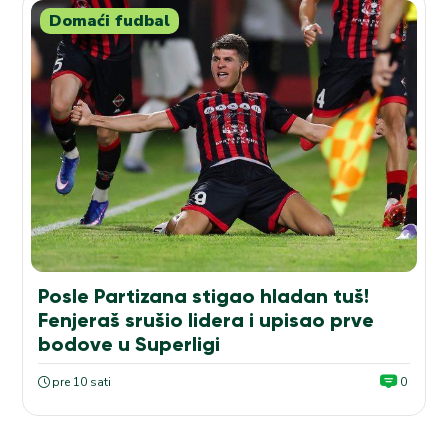
Domaći fudbal
Posle Partizana stigao hladan tuš!
Fenjeraš srušio lidera i upisao prve
bodove u Superligi
pre 10 sati
0