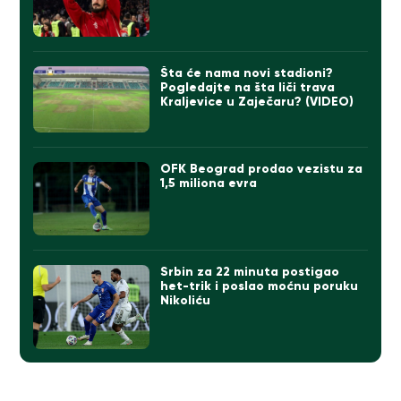
Šta će nama novi stadioni?
Pogledajte na šta liči trava
Kraljevice u Zaječaru? (VIDEO)
OFK Beograd prodao vezistu za
1,5 miliona evra
Srbin za 22 minuta postigao
het-trik i poslao moćnu poruku
Nikoliću