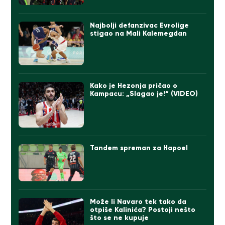
Najbolji defanzivac Evrolige
stigao na Mali Kalemegdan
Kako je Hezonja pričao o
Kampacu: „Slagao je!“ (VIDEO)
Tandem spreman za Hapoel
Može li Navaro tek tako da
otpiše Kalinića? Postoji nešto
što se ne kupuje