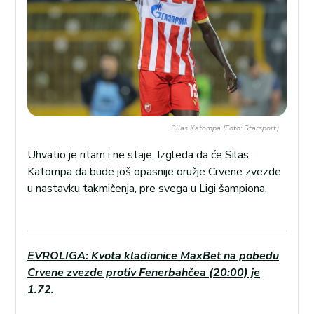
Silas Katompa (Foto: Starsport)
Uhvatio je ritam i ne staje. Izgleda da će Silas
Katompa da bude još opasnije oružje Crvene zvezde
u nastavku takmičenja, pre svega u Ligi šampiona.
EVROLIGA: Kvota kladionice MaxBet na pobedu
Crvene zvezde protiv Fenerbahčea (20:00) je
1.72.