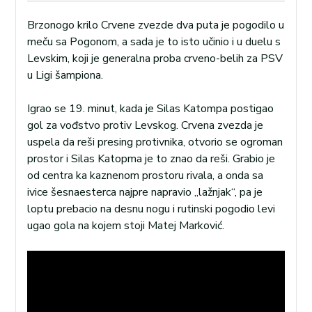
Brzonogo krilo Crvene zvezde dva puta je pogodilo u
meču sa Pogonom, a sada je to isto učinio i u duelu s
Levskim, koji je generalna proba crveno-belih za PSV
u Ligi šampiona.
Igrao se 19. minut, kada je Silas Katompa postigao
gol za vođstvo protiv Levskog. Crvena zvezda je
uspela da reši presing protivnika, otvorio se ogroman
prostor i Silas Katopma je to znao da reši. Grabio je
od centra ka kaznenom prostoru rivala, a onda sa
ivice šesnaesterca najpre napravio „lažnjak“, pa je
loptu prebacio na desnu nogu i rutinski pogodio levi
ugao gola na kojem stoji Matej Marković.