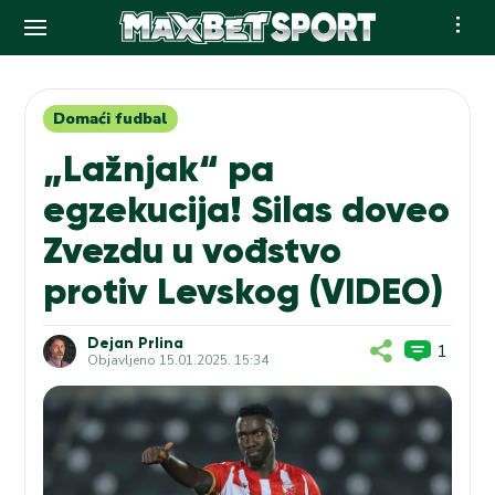
Skip
to
content
Domaći fudbal
„Lažnjak“ pa
egzekucija! Silas doveo
Zvezdu u vođstvo
protiv Levskog (VIDEO)
Dejan Prlina
1
Objavljeno
15.01.2025. 15:34