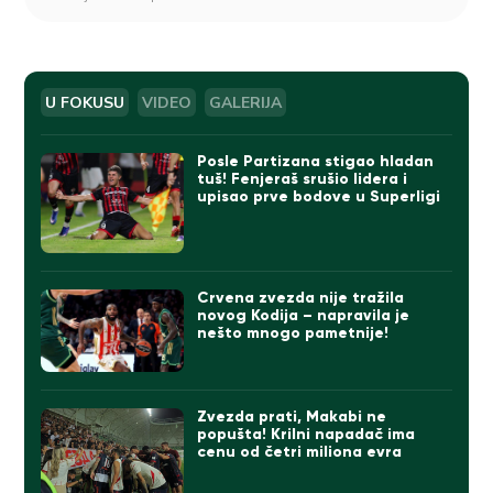
U FOKUSU
VIDEO
GALERIJA
Posle Partizana stigao hladan
tuš! Fenjeraš srušio lidera i
upisao prve bodove u Superligi
Crvena zvezda nije tražila
novog Kodija – napravila je
nešto mnogo pametnije!
Zvezda prati, Makabi ne
popušta! Krilni napadač ima
cenu od četri miliona evra