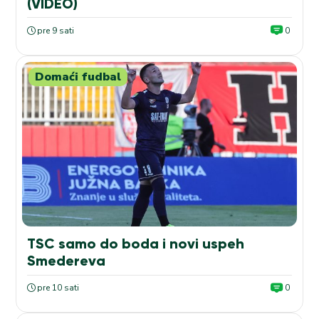
(VIDEO)
pre 9 sati
0
Domaći fudbal
TSC samo do boda i novi uspeh
Smedereva
pre 10 sati
0