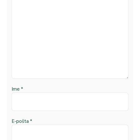
Ime
*
E-pošta
*