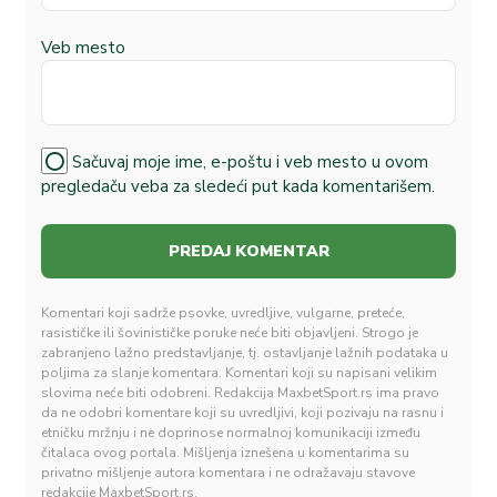
Veb mesto
Sačuvaj moje ime, e-poštu i veb mesto u ovom
pregledaču veba za sledeći put kada komentarišem.
Komentari koji sadrže psovke, uvredljive, vulgarne, preteće,
rasističke ili šovinističke poruke neće biti objavljeni. Strogo je
zabranjeno lažno predstavljanje, tj. ostavljanje lažnih podataka u
poljima za slanje komentara. Komentari koji su napisani velikim
slovima neće biti odobreni. Redakcija MaxbetSport.rs ima pravo
da ne odobri komentare koji su uvredljivi, koji pozivaju na rasnu i
etničku mržnju i ne doprinose normalnoj komunikaciji između
čitalaca ovog portala. Mišljenja iznešena u komentarima su
privatno mišljenje autora komentara i ne odražavaju stavove
redakcije MaxbetSport.rs.