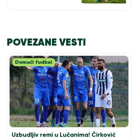
POVEZANE VESTI
Domaći fudbal
Uzbudljiv remi u Lučanima! Ćirković