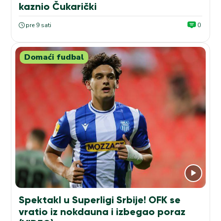
kaznio Čukarički
pre 9 sati
0
Domaći fudbal
Spektakl u Superligi Srbije! OFK se
vratio iz nokdauna i izbegao poraz