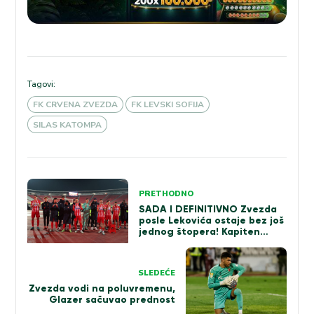
Tagovi:
FK CRVENA ZVEZDA
FK LEVSKI SOFIJA
SILAS KATOMPA
Kretanje
PRETHODNO
članka
SADA I DEFINITIVNO Zvezda
posle Lekovića ostaje bez još
jednog štopera! Kapiten…
SLEDEĆE
Zvezda vodi na poluvremenu,
Glazer sačuvao prednost