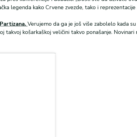
čka legenda kako Crvene zvezde, tako i reprezentacije 
Partizana.
Verujemo da ga je još više zabolelo kada s
dnoj takvoj košarkaškoj veličini takvo ponašanje. Novinari