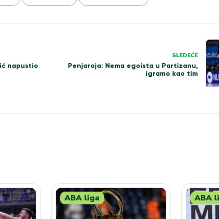
SLEDEĆE
ić napustio
Penjaroja: Nema egoista u Partizanu,
igramo kao tim
ABA liga
ABA l