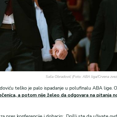
Saša Obradović (Foto: ABA liga/Crvena zvez
viću teško je palo ispadanje u polufinalu ABA lige. O
čenica, a potom nije želeo da odgovara na pitanja no
 za pres konferencije i dobacio: „Došli ste da uživate ovd