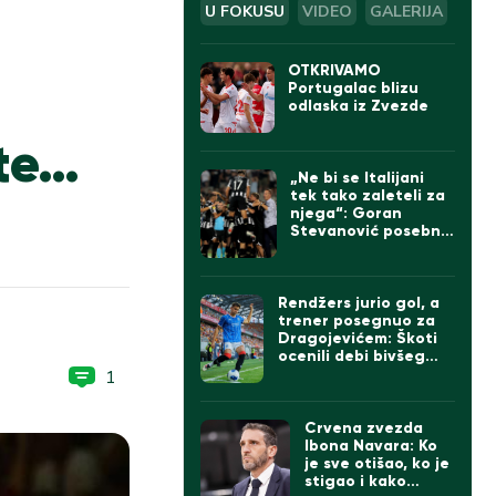
U FOKUSU
VIDEO
GALERIJA
OTKRIVAMO
Portugalac blizu
odlaska iz Zvezde
ate…
„Ne bi se Italijani
tek tako zaleteli za
njega“: Goran
Stevanović posebno
izdvojio jednog
igrača Partizana
Rendžers jurio gol, a
trener posegnuo za
Dragojevićem: Škoti
ocenili debi bivšeg
kapitena Partizana
1
Crvena zvezda
Ibona Navara: Ko
je sve otišao, ko je
stigao i kako