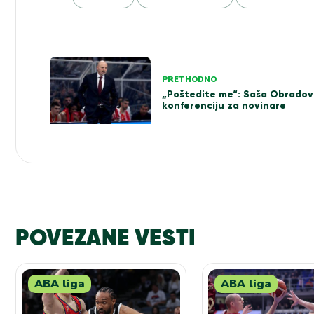
Kretanje
PRETHODNO
članka
„Poštedite me“: Saša Obradov
konferenciju za novinare
POVEZANE VESTI
ABA liga
ABA liga