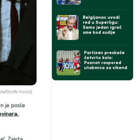
Belgijanac uvodi
red u Superligu:
Samo jedan igrač
sme kod sudije
Partizan preskače
četvrto kolo:
Poznat raspored
utakmica za vikend
da/Đorđe Kostić)
n je posle
vinara.
e“. Zaista