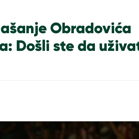
ašanje Obradovića
: Došli ste da uživ