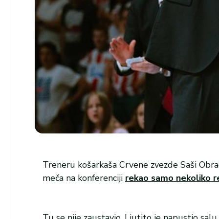
Treneru košarkaša Crvene zvezde Saši Obrado
meča na konferenciji
rekao samo nekoliko re
Tu se nije zaustavio. Ljutito je napustio salu