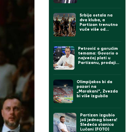
izgleda tim
Srbija ostala na
dva kluba, a
Partizan trenutno
vuče više od
Zvezde
Petrović o gorućim
temama: Govorio o
najvećoj plati u
Partizanu, prodaji
igrača ako dođe
Čumić i levom beku
Olimpijakos bi da
pazari na
„Marakani“, Zvezda
bi više izgubila
Partizan izgubio
još jednog bisera!
Sledeća stanica
Lučani (FOTO)