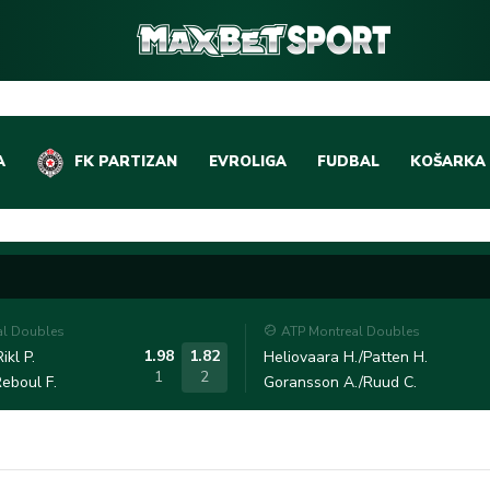
A
FK PARTIZAN
EVROLIGA
FUDBAL
KOŠARKA
DOMAĆI FUDBAL
EVROLIGA
LIGE PETICE
ABA LIGA
EVROPSKA TAKMIČEN
NBA LIGA
al Doubles
ATP Montreal Doubles
OSTALE LIGE
REPREZEN
1.98
1.82
ikl P.
Heliovaara H./Patten H.
1
2
eboul F.
Goransson A./Ruud C.
REPREZENTATIVNI FU
OSTALE L