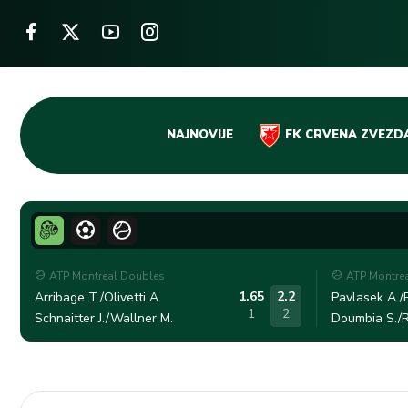
Skip
NAJNOVIJE
FK CRVENA ZVEZD
to
content
ATP Montreal Doubles
ATP Montre
1.65
2.2
Arribage T./Olivetti A.
Pavlasek A./R
1
2
Schnaitter J./Wallner M.
Doumbia S./R