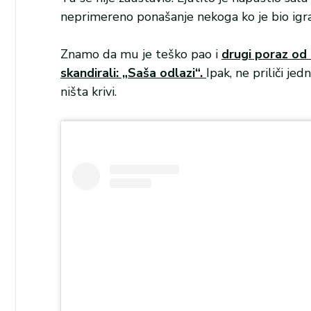
neprimereno ponašanje nekoga ko je bio igra
Znamo da mu je teško pao i
drugi poraz od 
skandirali: „Saša odlazi“.
Ipak, ne priliči je
ništa krivi.