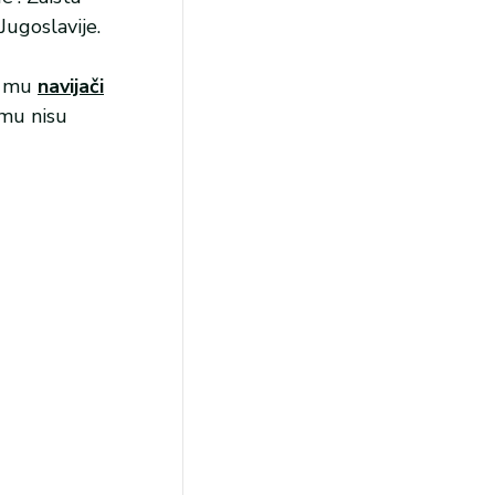
Jugoslavije.
u mu
navijači
 mu nisu