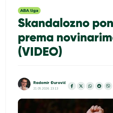
ABA liga
Skandalozno pon
prema novinarima
(VIDEO)
Radomir Đurović
21.05.2026. 23:13