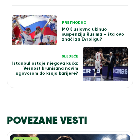
Kretanje
PRETHODNO
članka
MOK uslovno ukinuo
suspenziju Rusima – šta ovo
znači za Evroligu?
SLEDEĆE
Istanbul ostaje njegova kuća:
Vernost krunisana novim
ugovorom do kraja karijere?
POVEZANE VESTI