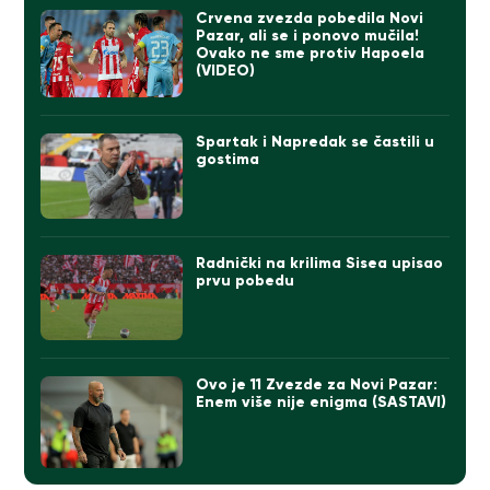
Crvena zvezda pobedila Novi
Pazar, ali se i ponovo mučila!
Ovako ne sme protiv Hapoela
(VIDEO)
Spartak i Napredak se častili u
gostima
Radnički na krilima Sisea upisao
prvu pobedu
Ovo je 11 Zvezde za Novi Pazar:
Enem više nije enigma (SASTAVI)