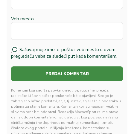
Veb mesto
Sačuvaj moje ime, e-poštu i veb mesto u ovom
pregledaču veba za sledeći put kada komentarišem.
Komentari koji sadrže psovke, uvredljive, vulgarne, preteće,
rasističke ili šovinističke poruke neće biti objavljeni. Strogo je
zabranjeno lažno predstavljanje, tj. ostavljanje lažnih podataka u
poljima za slanje komentara. Komentari koji su napisani velikim
slovima neće biti odobreni. Redakcija MaxbetSport.rs ima pravo
da ne odobri komentare koji su uvredljivi, koji pozivaju na rasnu i
etničku mržnju i ne doprinose normalnoj komunikaciji između
čitalaca ovog portala. Mišljenja iznešena u komentarima su
privatno mišljenje autora komentara i ne odražavaju stavove