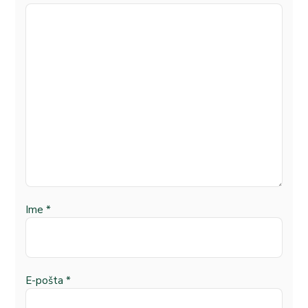
Ime
*
E-pošta
*