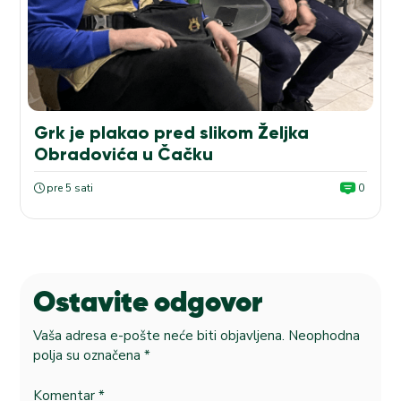
Grk je plakao pred slikom Željka
Obradovića u Čačku
pre 5 sati
0
Ostavite odgovor
Vaša adresa e-pošte neće biti objavljena.
Neophodna
polja su označena
*
Komentar
*