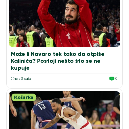
Može li Navaro tek tako da otpiše
Kalinića? Postoji nešto što se ne
kupuje
pre 3 sata
0
Košarka