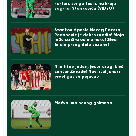
karton, svi ga tešili, na kraju
zagrljaj Stankovića (VIDEO)
Stanković posle Novog Pazara:
Radanović je dobro uradio! Moja
leđa su šira od momaka! Sledi
finale prvog dela sezone!
Nije hteo jedan, jeste drugi bivši
centar Zvezde! Novi italijanski
prvoligaš se pojačao
Mačva ima novog golmana