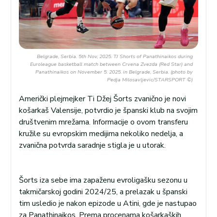
Belgrade, Serbia. 5th Nov, 2025. TJ Shorts of Panathinaikos during
Euroleague basketball match between Crvena Zvezda (Red Star) and
Panathinaikos on November 5. 2025. in Belgrade, Serbia. (photo by
Pedja Milosavljevic/STARSPORT ©)
Američki plejmejker Ti Džej Šorts zvanično je novi
košarkaš Valensije, potvrdio je španski klub na svojim
društvenim mrežama. Informacije o ovom transferu
kružile su evropskim medijima nekoliko nedelja, a
zvanična potvrda saradnje stigla je u utorak.
Šorts iza sebe ima zapaženu evroligašku sezonu u
takmičarskoj godini 2024/25, a prelazak u španski
tim usledio je nakon epizode u Atini, gde je nastupao
za Panathinaikos. Prema procenama košarkaških