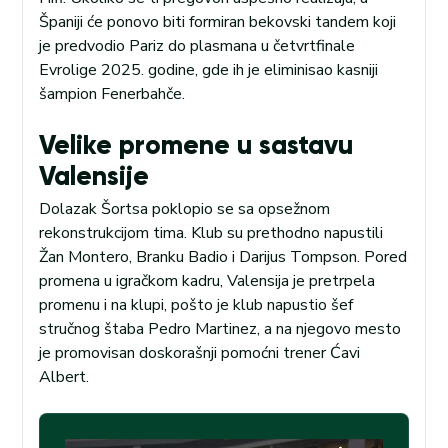
Španiji će ponovo biti formiran bekovski tandem koji
je predvodio Pariz do plasmana u četvrtfinale
Evrolige 2025. godine, gde ih je eliminisao kasniji
šampion Fenerbahče.
Velike promene u sastavu
Valensije
Dolazak Šortsa poklopio se sa opsežnom
rekonstrukcijom tima. Klub su prethodno napustili
Žan Montero, Branku Badio i Darijus Tompson. Pored
promena u igračkom kadru, Valensija je pretrpela
promenu i na klupi, pošto je klub napustio šef
stručnog štaba Pedro Martinez, a na njegovo mesto
je promovisan doskorašnji pomoćni trener Ćavi
Albert.