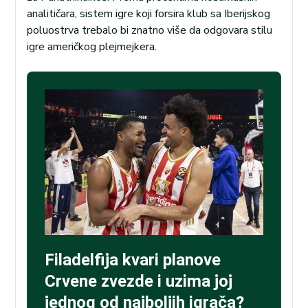
analitičara, sistem igre koji forsira klub sa Iberijskog
poluostrva trebalo bi znatno više da odgovara stilu
igre američkog plejmejkera.