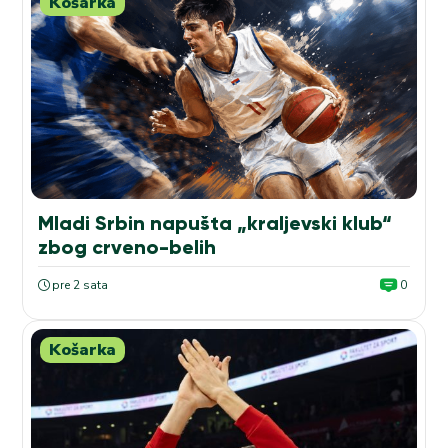
Košarka
Mladi Srbin napušta „kraljevski klub“
zbog crveno-belih
pre 2 sata
0
Košarka