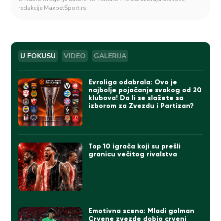
redakcije MaxbetSport.rs.
U FOKUSU
VIDEO
GALERIJA
Evroliga odabrala: Ovo je
najbolje pojačanje svakog od 20
klubova! Da li se slažete sa
izborom za Zvezdu i Partizan?
Top 10 igrača koji su prešli
granicu večitog rivalstva
Emotivna scena: Mladi golman
Crvene zvezde dobio crveni