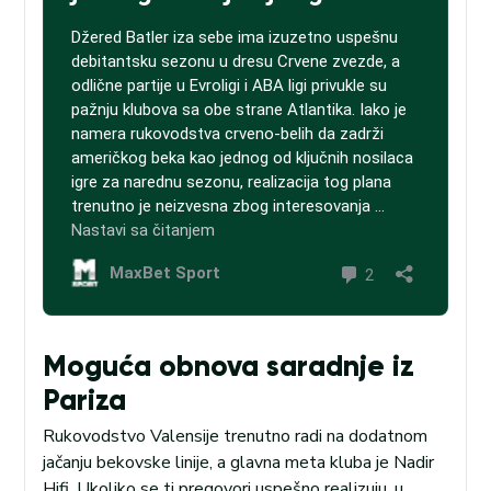
Moguća obnova saradnje iz
Pariza
Rukovodstvo Valensije trenutno radi na dodatnom
jačanju bekovske linije, a glavna meta kluba je Nadir
Hifi. Ukoliko se ti pregovori uspešno realizuju, u