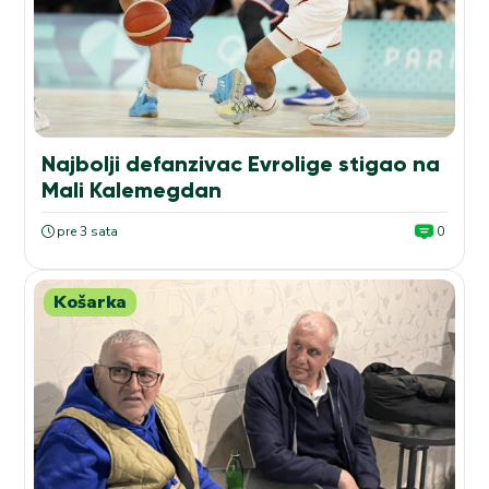
Najbolji defanzivac Evrolige stigao na
Mali Kalemegdan
pre 3 sata
0
Košarka