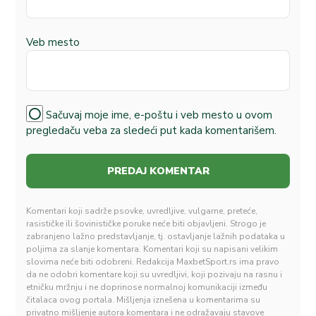
Veb mesto
Sačuvaj moje ime, e-poštu i veb mesto u ovom
pregledaču veba za sledeći put kada komentarišem.
Komentari koji sadrže psovke, uvredljive, vulgarne, preteće,
rasističke ili šovinističke poruke neće biti objavljeni. Strogo je
zabranjeno lažno predstavljanje, tj. ostavljanje lažnih podataka u
poljima za slanje komentara. Komentari koji su napisani velikim
slovima neće biti odobreni. Redakcija MaxbetSport.rs ima pravo
da ne odobri komentare koji su uvredljivi, koji pozivaju na rasnu i
etničku mržnju i ne doprinose normalnoj komunikaciji između
čitalaca ovog portala. Mišljenja iznešena u komentarima su
privatno mišljenje autora komentara i ne odražavaju stavove