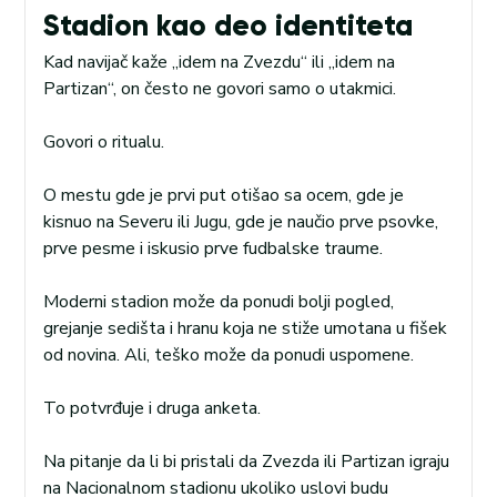
Stadion kao deo identiteta
Kad navijač kaže „idem na Zvezdu“ ili „idem na
Partizan“, on često ne govori samo o utakmici.
Govori o ritualu.
O mestu gde je prvi put otišao sa ocem, gde je
kisnuo na Severu ili Jugu, gde je naučio prve psovke,
prve pesme i iskusio prve fudbalske traume.
Moderni stadion može da ponudi bolji pogled,
grejanje sedišta i hranu koja ne stiže umotana u fišek
od novina. Ali, teško može da ponudi uspomene.
To potvrđuje i druga anketa.
Na pitanje da li bi pristali da Zvezda ili Partizan igraju
na Nacionalnom stadionu ukoliko uslovi budu