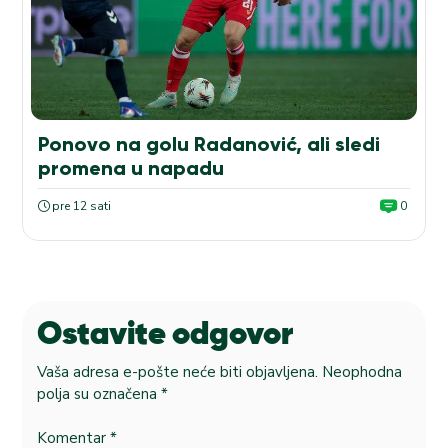
Ponovo na golu Radanović, ali sledi
promena u napadu
pre 12 sati
0
Ostavite odgovor
Vaša adresa e-pošte neće biti objavljena.
Neophodna
polja su označena
*
Komentar
*