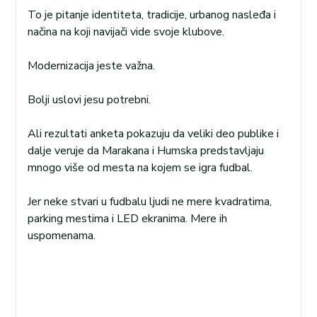
To je pitanje identiteta, tradicije, urbanog nasleđa i
načina na koji navijači vide svoje klubove.
Modernizacija jeste važna.
Bolji uslovi jesu potrebni.
Ali rezultati anketa pokazuju da veliki deo publike i
dalje veruje da Marakana i Humska predstavljaju
mnogo više od mesta na kojem se igra fudbal.
Jer neke stvari u fudbalu ljudi ne mere kvadratima,
parking mestima i LED ekranima. Mere ih
uspomenama.