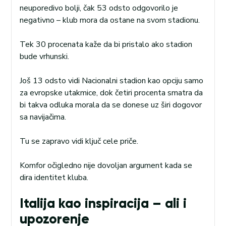
neuporedivo bolji, čak 53 odsto odgovorilo je
negativno – klub mora da ostane na svom stadionu.
Tek 30 procenata kaže da bi pristalo ako stadion
bude vrhunski.
Još 13 odsto vidi Nacionalni stadion kao opciju samo
za evropske utakmice, dok četiri procenta smatra da
bi takva odluka morala da se donese uz širi dogovor
sa navijačima.
Tu se zapravo vidi ključ cele priče.
Komfor očigledno nije dovoljan argument kada se
dira identitet kluba.
Italija kao inspiracija – ali i
upozorenje