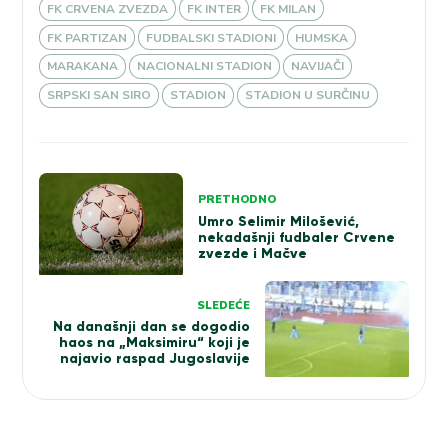
FK CRVENA ZVEZDA
FK INTER
FK MILAN
FK PARTIZAN
FUDBALSKI STADIONI
HUMSKA
MARAKANA
NACIONALNI STADION
NAVIJAČI
SRPSKI SAN SIRO
STADION
STADION U SURČINU
Kretanje
PRETHODNO
članka
Umro Selimir Milošević,
nekadašnji fudbaler Crvene
zvezde i Mačve
SLEDEĆE
Na današnji dan se dogodio
haos na „Maksimiru“ koji je
najavio raspad Jugoslavije