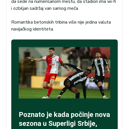
da sede na numerisanom mestu, da stadion ima wi-fi
i ozbiljan sadržaj van samog meča.
Romantika betonskih tribina više nije jedina valuta
navijačkog identiteta.