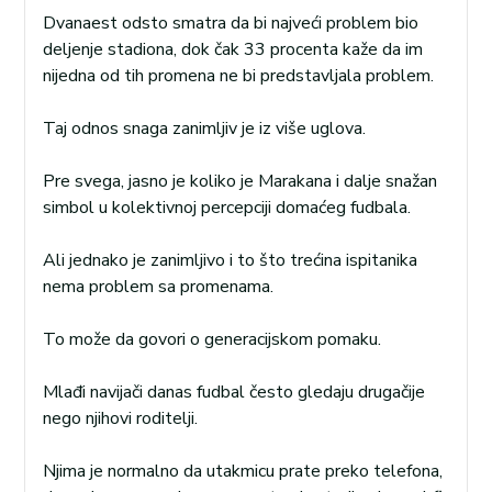
Dvanaest odsto smatra da bi najveći problem bio
deljenje stadiona, dok čak 33 procenta kaže da im
nijedna od tih promena ne bi predstavljala problem.
Taj odnos snaga zanimljiv je iz više uglova.
Pre svega, jasno je koliko je Marakana i dalje snažan
simbol u kolektivnoj percepciji domaćeg fudbala.
Ali jednako je zanimljivo i to što trećina ispitanika
nema problem sa promenama.
To može da govori o generacijskom pomaku.
Mlađi navijači danas fudbal često gledaju drugačije
nego njihovi roditelji.
Njima je normalno da utakmicu prate preko telefona,