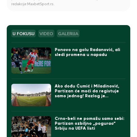
redakcije MaxbetSport.rs.
U FOKUSU
VIDEO
GALERIJA
Ponovo na golu Radanović, ali
sledi promena u napadu
Ako dođu Čumić i Miladinović,
Partizan će moći da registuje
samo jednog! Razlog je…
Crno-beli ne pomažu samo sebi:
Partizan ozbiljno „pogurao“
Srbiju na UEFA listi