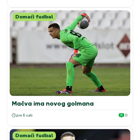
Domaći fudbal
Mačva ima novog golmana
pre 6 sati
0
Domaći fudbal