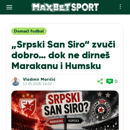
Skip
to
content
Domaći fudbal
„Srpski San Siro“ zvuči
dobro… dok ne dirneš
Marakanu i Humsku
Vladimir Maričić
0
13.05.2026. 16:02