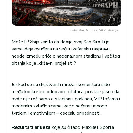
Foto: MaxBet Sport/AI ilustracija
Može li Srbija zaista da dobije svoj San Siro ili je
sama ideja osuđena na večitu kafansku raspravu,
negde između priče o nacionalnom stadionu i večitog
pitanja ko je „državni projekat“?
Jer kad se sa društvenih mreža i komentara siđe
među konkretne odgovore čitalaca, postaje jasno da
ovde nije reč samo o stadionu, parkingu, VIP ložama i
modernim svlačionicama, već o nečemu mnogo
tvrđem i emotivnijem – osećaju pripadnosti.
Rezultati anketa
koje su čitaoci MaxBet Sporta