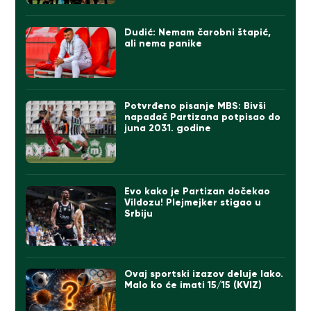
Dudić: Nemam čarobni štapić,
ali nema panike
Potvrđeno pisanje MBS: Bivši
napadač Partizana potpisao do
juna 2031. godine
Evo kako je Partizan dočekao
Vildozu! Plejmejker stigao u
Srbiju
Ovaj sportski izazov deluje lako.
Malo ko će imati 15/15 (KVIZ)