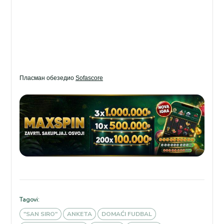
Пласман обезедио
Sofascore
Tagovi:
"SAN SIRO"
ANKETA
DOMAĆI FUDBAL