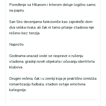
Poređenje sa Milanom i Interom deluje logično samo
na papiru.
San Siro decenijama funkcioniše kao zajednički dom
dva velika rivala, ali čak ni tamo pitanje stadiona nije
rešeno bez tenzija.
Naprotiv.
Godinama unazad vode se rasprave o rušenju
stadiona, gradnji novih objekata i očuvanju identiteta
klubova.
Drugim rečima, čak i u zemlji koja je praktično izmislila
romantizaciju fudbala, stadion ostaje emotivna
kategorija.