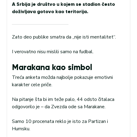
A Srbija je društvo u kojem se stadion često
doživljava gotovo kao teritorija.
Zato deo publike smatra da „nije isti mentalitet“.
I verovatno nisu mislili samo na fudbal.
Marakana kao simbol
Treća anketa možda najbolje pokazuje emotivni
karakter cele priče.
Na pitanje šta bi im teže palo, 44 odsto čitalaca
odgovorilo je – da Zvezda ode sa Marakane.
Samo 10 procenata reklo je isto za Partizan i
Humsku.