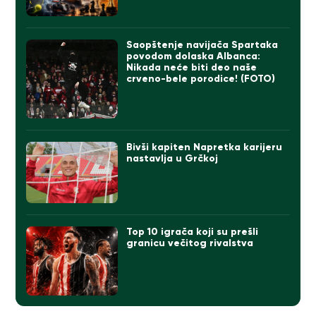
Saopštenje navijača Spartaka
povodom dolaska Albanca:
Nikada neće biti deo naše
crveno-bele porodice! (FOTO)
Bivši kapiten Napretka karijeru
nastavlja u Grčkoj
Top 10 igrača koji su prešli
granicu večitog rivalstva