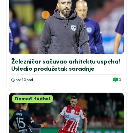
Železničar sačuvao arhitektu uspeha!
Usledio produžetak saradnje
pre 10 sati
0
Domaći fudbal