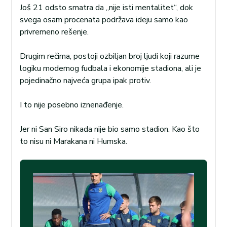
Još 21 odsto smatra da „nije isti mentalitet“, dok
svega osam procenata podržava ideju samo kao
privremeno rešenje.
Drugim rečima, postoji ozbiljan broj ljudi koji razume
logiku modernog fudbala i ekonomije stadiona, ali je
pojedinačno najveća grupa ipak protiv.
I to nije posebno iznenađenje.
Jer ni San Siro nikada nije bio samo stadion. Kao što
to nisu ni Marakana ni Humska.