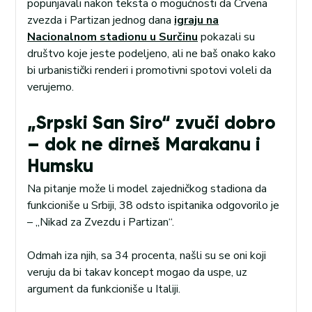
popunjavali nakon teksta o mogućnosti da Crvena
zvezda i Partizan jednog dana
igraju na
Nacionalnom stadionu u Surčinu
pokazali su
društvo koje jeste podeljeno, ali ne baš onako kako
bi urbanistički renderi i promotivni spotovi voleli da
verujemo.
„Srpski San Siro“ zvuči dobro
– dok ne dirneš Marakanu i
Humsku
Na pitanje može li model zajedničkog stadiona da
funkcioniše u Srbiji, 38 odsto ispitanika odgovorilo je
– „Nikad za Zvezdu i Partizan“.
Odmah iza njih, sa 34 procenta, našli su se oni koji
veruju da bi takav koncept mogao da uspe, uz
argument da funkcioniše u Italiji.