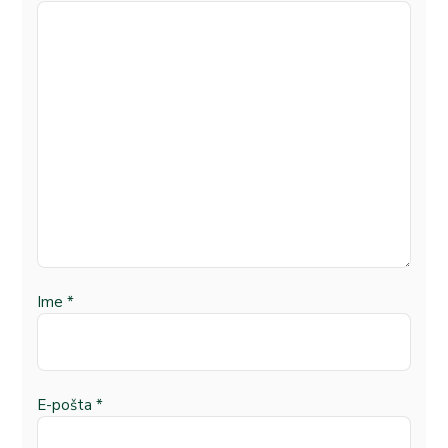
Ime
*
E-pošta
*