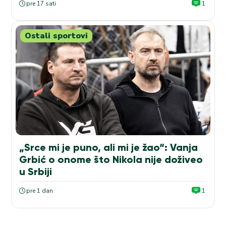
pre 17 sati
1
Ostali sportovi
„Srce mi je puno, ali mi je žao“: Vanja
Grbić o onome što Nikola nije doživeo
u Srbiji
pre 1 dan
1