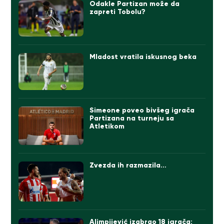
Odakle Partizan može da
zapreti Tobolu?
Mladost vratila iskusnog beka
Simeone poveo bivšeg igrača
Partizana na turneju sa
Atletikom
Zvezda ih razmazila…
Alimpijević izabrao 18 igrača: