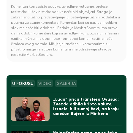
Komentari koji sadrže psovke, uvredljive, vulgarne, preteće,
rasističke ili šovinističke poruke neće biti objavljeni. Strogo je
zabranjeno lažno predstavljanje, tj. ostavljanje lažnih podataka u
poljima za slanje komentara. Komentari koji su napisani velikim
slovima neće biti odobreni. Redakcija MaxbetSport.rs ima pravo
da ne odobri komentare koji su uvredljivi, koji pozivaju na rasnu i
etničku mržnju i ne doprinose normalnoj komunikaciji između
čitalaca ovog portala. Mišljenja iznešena u komentarima su
privatno mišljenje autora komentara i ne odražavaju stavove
redakcije MaxbetSport.rs.
U FOKUSU
VIDEO
GALERIJA
„Luda“ priča transfera Ovusua:
Zvezda odbila kripto valute,
Izraelci bili sumnjičavi, na kraju
umešan Bajern iz Minhena
Holanđanina nema, pa se čeka