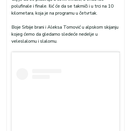
polufinale i finale. Ilić će da se takmiči i u trci na 10
kilometara, koja je na programu u četvrtak.
Boje Srbije brani i Aleksa Tomović u alpskom skijanju
kojeg ćemo da gledamo sledeće nedelje u
veleslalomu i slalomu.