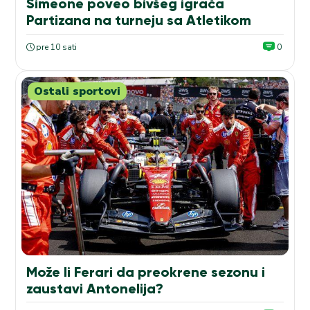
Simeone poveo bivšeg igrača
Partizana na turneju sa Atletikom
pre 10 sati
0
Ostali sportovi
Može li Ferari da preokrene sezonu i
zaustavi Antonelija?