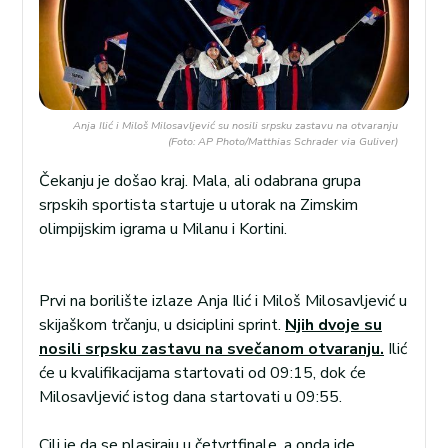
Anja Ilić i Miloš Milosavljević su nosili srpsku zastavu na otvaranju
(Foto: AP Photo/Matthias Schrader via Guliver)
Čekanju je došao kraj. Mala, ali odabrana grupa
srpskih sportista startuje u utorak na Zimskim
olimpijskim igrama u Milanu i Kortini.
Prvi na borilište izlaze Anja Ilić i Miloš Milosavljević u
skijaškom trčanju, u dsiciplini sprint.
Njih dvoje su
nosili srpsku zastavu na svečanom otvaranju.
Ilić
će u kvalifikacijama startovati od 09:15, dok će
Milosavljević istog dana startovati u 09:55.
Cilj je da se plasiraju u četvrtfinale, a onda ide