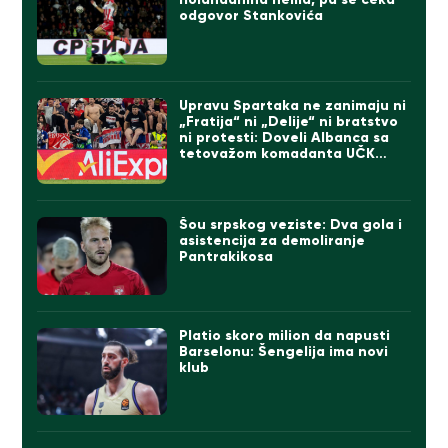
odgovor Stankovića
Upravu Spartaka ne zanimaju ni
„Fratija“ ni „Delije“ ni bratstvo
ni protesti: Doveli Albanca sa
tetovažom komadanta UČK
(FOTO)
Šou srpskog veziste: Dva gola i
asistencija za demoliranje
Pantrakikosa
Platio skoro milion da napusti
Barselonu: Šengelija ima novi
klub