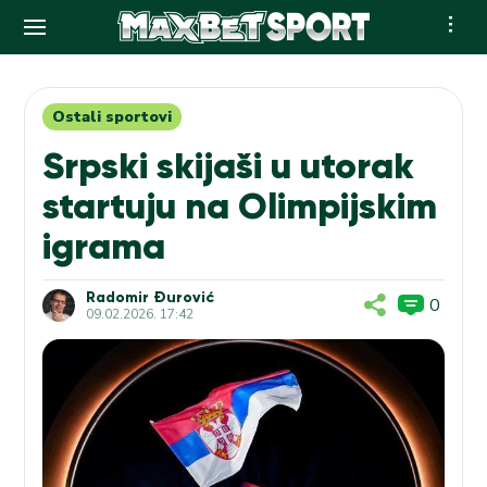
Skip
to
content
Ostali sportovi
Srpski skijaši u utorak
startuju na Olimpijskim
igrama
Radomir Đurović
0
09.02.2026. 17:42