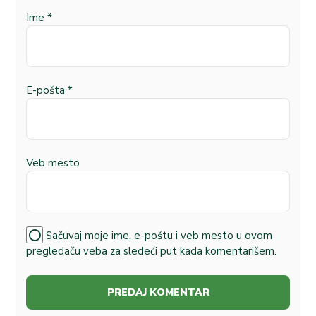
Ime
*
E-pošta
*
Veb mesto
Sačuvaj moje ime, e-poštu i veb mesto u ovom
pregledaču veba za sledeći put kada komentarišem.