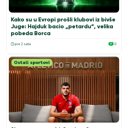
Kako su u Evropi prošli klubovi iz bivše
Juge: Hajduk bacio „petardu“, velika
pobeda Borca
pre 2 sata
0
Ostali sportovi