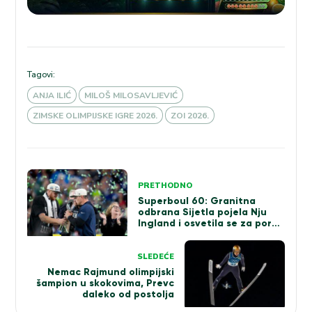
Tagovi:
ANJA ILIĆ
MILOŠ MILOSAVLJEVIĆ
ZIMSKE OLIMPIJSKE IGRE 2026.
ZOI 2026.
Kretanje
PRETHODNO
članka
Superboul 60: Granitna
odbrana Sijetla pojela Nju
Ingland i osvetila se za poraz
iz 2015.
SLEDEĆE
Nemac Rajmund olimpijski
šampion u skokovima, Prevc
daleko od postolja