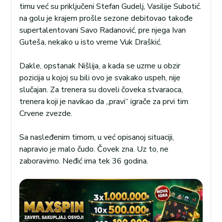
timu već su priključeni Stefan Gudelj, Vasilije Subotić.
na golu je krajem prošle sezone debitovao takođe
supertalentovani Savo Radanović, pre njega Ivan
Guteša, nekako u isto vreme Vuk Draškić.
Dakle, opstanak Nišlija, a kada se uzme u obzir
pozicija u kojoj su bili ovo je svakako uspeh, nije
slučajan. Za trenera su doveli čoveka stvaraoca,
trenera koji je navikao da „pravi“ igrače za prvi tim
Crvene zvezde.
Sa nasleđenim timom, u već opisanoj situaciji,
napravio je malo čudo. Čovek zna. Uz to, ne
zaboravimo. Neđić ima tek 36 godina.