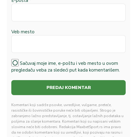
E-pošta
*
Veb mesto
Sačuvaj moje ime, e-poštu i veb mesto u ovom
pregledaču veba za sledeći put kada komentarišem.
Komentari koji sadrže psovke, uvredljive, vulgarne, preteće,
rasističke ili šovinističke poruke neće biti objavljeni. Strogo je
zabranjeno lažno predstavljanje, tj. ostavljanje lažnih podataka u
poljima za slanje komentara. Komentari koji su napisani velikim
slovima neće biti odobreni. Redakcija MaxbetSport.rs ima pravo
da ne odobri komentare koji su uvredljivi, koji pozivaju na rasnu i