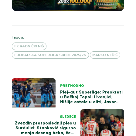
Tagovi:
FK RADNIČKI NIŠ
FUDBALSKA SUPERLIGA SRBIJE 2025/26.
MARKO NEĐIĆ
Kretanje
PRETHODNO
članka
Plej-aut Superlige: Preokreti
u Bačkoj Topoli i Ivanjici,
Nišlije ostale u eliti, Javor
ispao (VIDEO)
SLEDEĆE
Zvezdin pretposlednji ples u
Surdulici: Stanković sigurno
menja desnog beka, čeka