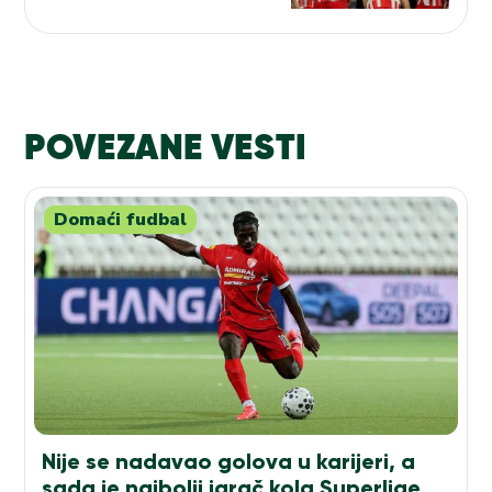
odgovor na pitanje „ko je
zalutao“ i sprema
iznenađenja iz „fabrike
talenata“
POVEZANE VESTI
Domaći fudbal
Nije se nadavao golova u karijeri, a
sada je najbolji igrač kola Superlige