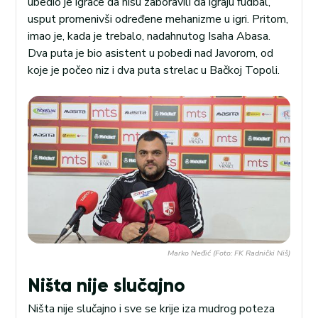
ubedio je igrače da nisu zaboravili da igraju fudbal,
usput promenivši određene mehanizme u igri. Pritom,
imao je, kada je trebalo, nadahnutog Isaha Abasa.
Dva puta je bio asistent u pobedi nad Javorom, od
koje je počeo niz i dva puta strelac u Bačkoj Topoli.
Marko Neđić (Foto: FK Radnički Niš)
Ništa nije slučajno
Ništa nije slučajno i sve se krije iza mudrog poteza