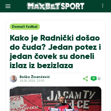
Skip
to
content
Domaći fudbal
Kako je Radnički došao
do čuda? Jedan potez i
jedan čovek su doneli
izlaz iz bezizlaza
Boško Živančević
0
16.05.2026. 23:50