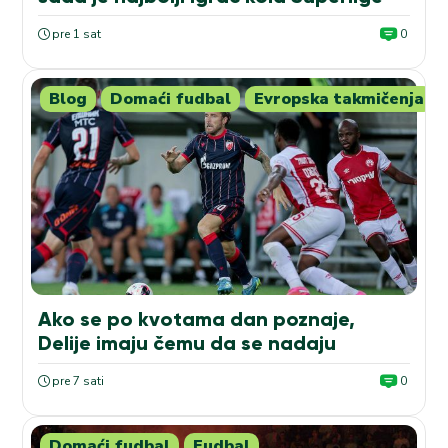
pre 1 sat
0
Blog
Domaći fudbal
Evropska takmičenja
Ako se po kvotama dan poznaje,
Delije imaju čemu da se nadaju
pre 7 sati
0
Domaći fudbal
Fudbal