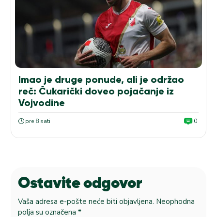
Imao je druge ponude, ali je održao
reč: Čukarički doveo pojačanje iz
Vojvodine
pre 8 sati
0
Ostavite odgovor
Vaša adresa e-pošte neće biti objavljena.
Neophodna
polja su označena
*