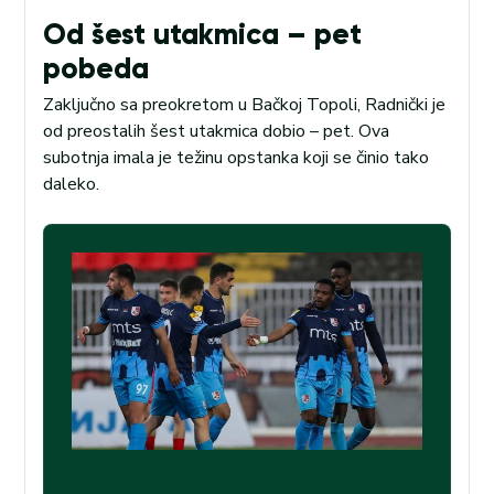
Od šest utakmica – pet
pobeda
Zaključno sa preokretom u Bačkoj Topoli, Radnički je
od preostalih šest utakmica dobio – pet. Ova
subotnja imala je težinu opstanka koji se činio tako
daleko.