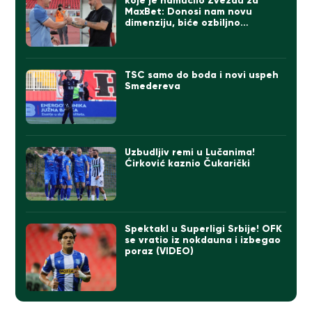
koje je namučilo Zvezdu za
MaxBet: Donosi nam novu
dimenziju, biće ozbiljno
pojačanje!
TSC samo do boda i novi uspeh
Smedereva
Uzbudljiv remi u Lučanima!
Ćirković kaznio Čukarički
Spektakl u Superligi Srbije! OFK
se vratio iz nokdauna i izbegao
poraz (VIDEO)