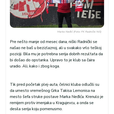
Marko Neđić (Foto: FK Radnički Niš)
Pre nešto manje od mesec dana, niški Radnički se
našao ne baš u bezizlaznoj, ali u svakako vrlo teškoj
poziciji. Bila mu je potrebna serija dobrih rezultata da
bi došao do opstanka. Upravo to je klub sa čaira
uradio. Ali, kako i zbog koga.
Tik pred početak plej-auta, čelnici kluba odlučili su
da umesto vremešnog Grka Takisa Lemonisa na
mesto šefa struke postave Marka Neđića. Krenulo je
remijem protiv imenjaka u Kragujevcu, a onda se
desila serija koju pomenusmo.