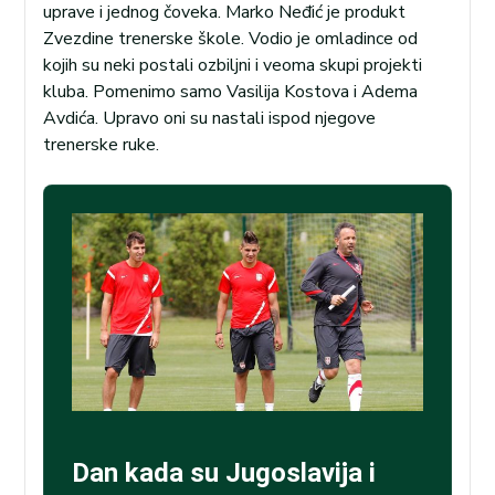
uprave i jednog čoveka. Marko Neđić je produkt
Zvezdine trenerske škole. Vodio je omladince od
kojih su neki postali ozbiljni i veoma skupi projekti
kluba. Pomenimo samo Vasilija Kostova i Adema
Avdića. Upravo oni su nastali ispod njegove
trenerske ruke.