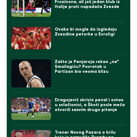
Frozinone, ali još jedan klub iz
Italije prati napadača Zvezde
Ovako bi mogle da izgledaju
Zvezdine petorke u Evroligi
Zašto je Penjaroja rekao „ne“
Smailagiću? Povratak u
Partizan bio veoma blizu
Dragojević skrivio penal i ostao
u svlačionici, a Škoti posle meča
otvorili sasvim drugo pitanje
Trener Novog Pazara o krilu