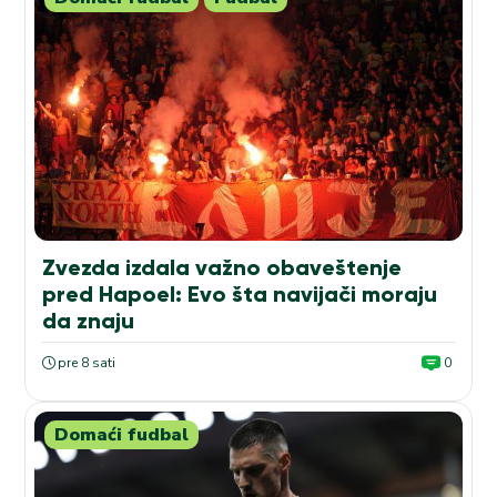
Zvezda izdala važno obaveštenje
pred Hapoel: Evo šta navijači moraju
da znaju
pre 8 sati
0
Domaći fudbal