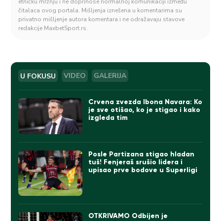
etničku mržnju i ne doprinose normalnoj komunikaciji između
čitalaca ovog portala. Mišljenja iznešena u komentarima su
privatno mišljenje autora komentara i ne odražavaju stavove
redakcije MaxbetSport.rs.
U FOKUSU
VIDEO
GALERIJA
Crvena zvezda Ibona Navara: Ko
je sve otišao, ko je stigao i kako
izgleda tim
Posle Partizana stigao hladan
tuš! Fenjeraš srušio lidera i
upisao prve bodove u Superligi
OTKRIVAMO Odbijen je