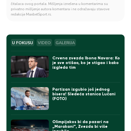
čitalaca ovog portala. Mišljenja iznešena u komentarima su
privatno mišljenje autora komentara i ne odražavaju stavove
redakcije MaxbetSport.rs.
U FOKUSU
VIDEO
GALERIJA
Crvena zvezda Ibona Navara: Ko
je sve otišao, ko je stigao i kako
izgleda tim
Partizan izgubio još jednog
bisera! Sledeća stanica Lučani
(FOTO)
Olimpijakos bi da pazari na
„Marakani“, Zvezda bi više