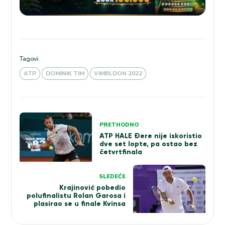
Tagovi:
ATP
DOMINIK TIM
VIMBLDON 2022
Kretanje
PRETHODNO
članka
ATP HALE Đere nije iskoristio
dve set lopte, pa ostao bez
četvrtfinala
SLEDEĆE
Krajinović pobedio
polufinalistu Rolan Garosa i
plasirao se u finale Kvinsa