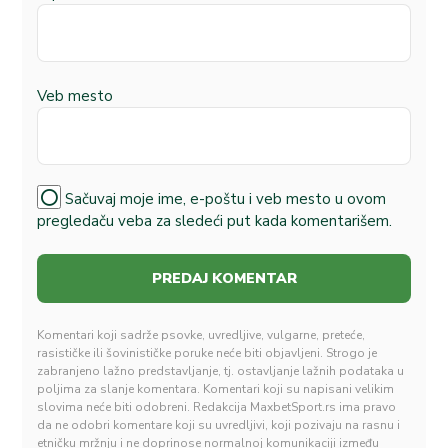
Veb mesto
Sačuvaj moje ime, e-poštu i veb mesto u ovom
pregledaču veba za sledeći put kada komentarišem.
Komentari koji sadrže psovke, uvredljive, vulgarne, preteće,
rasističke ili šovinističke poruke neće biti objavljeni. Strogo je
zabranjeno lažno predstavljanje, tj. ostavljanje lažnih podataka u
poljima za slanje komentara. Komentari koji su napisani velikim
slovima neće biti odobreni. Redakcija MaxbetSport.rs ima pravo
da ne odobri komentare koji su uvredljivi, koji pozivaju na rasnu i
etničku mržnju i ne doprinose normalnoj komunikaciji između