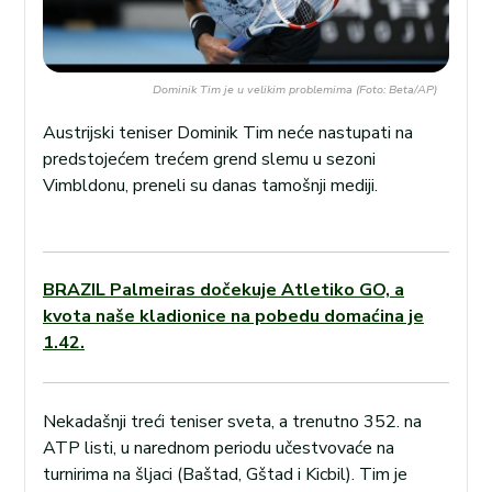
Dominik Tim je u velikim problemima (Foto: Beta/AP)
Austrijski teniser Dominik Tim neće nastupati na
predstojećem trećem grend slemu u sezoni
Vimbldonu, preneli su danas tamošnji mediji.
BRAZIL Palmeiras dočekuje Atletiko GO, a
kvota naše kladionice na pobedu domaćina je
1.42.
Nekadašnji treći teniser sveta, a trenutno 352. na
ATP listi, u narednom periodu učestvovaće na
turnirima na šljaci (Baštad, Gštad i Kicbil). Tim je