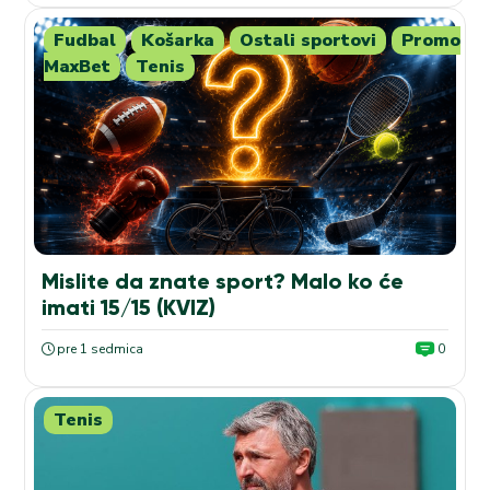
Fudbal
Košarka
Ostali sportovi
Promo
MaxBet
Tenis
Mislite da znate sport? Malo ko će
imati 15/15 (KVIZ)
pre 1 sedmica
0
Tenis