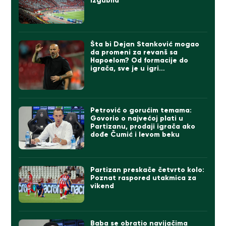
izgubila
Šta bi Dejan Stanković mogao
da promeni za revanš sa
Hapoelom? Od formacije do
igrača, sve je u igri…
Petrović o gorućim temama:
Govorio o najvećoj plati u
Partizanu, prodaji igrača ako
dođe Čumić i levom beku
Partizan preskače četvrto kolo:
Poznat raspored utakmica za
vikend
Baba se obratio navijačima