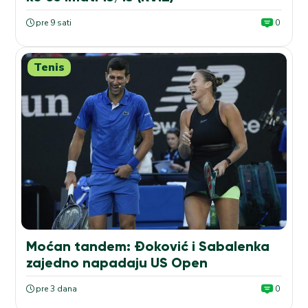
pre 9 sati
0
Tenis
Moćan tandem: Đoković i Sabalenka
zajedno napadaju US Open
pre 3 dana
0