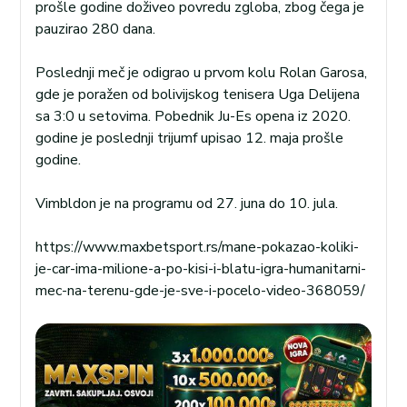
prošle godine doživeo povredu zgloba, zbog čega je
pauzirao 280 dana.
Poslednji meč je odigrao u prvom kolu Rolan Garosa,
gde je poražen od bolivijskog tenisera Uga Delijena
sa 3:0 u setovima. Pobednik Ju-Es opena iz 2020.
godine je poslednji trijumf upisao 12. maja prošle
godine.
Vimbldon je na programu od 27. juna do 10. jula.
https://www.maxbetsport.rs/mane-pokazao-koliki-
je-car-ima-milione-a-po-kisi-i-blatu-igra-humanitarni-
mec-na-terenu-gde-je-sve-i-pocelo-video-368059/