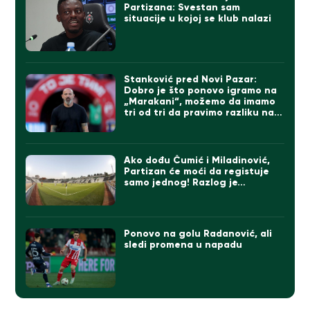
Partizana: Svestan sam
situacije u kojoj se klub nalazi
Stanković pred Novi Pazar:
Dobro je što ponovo igramo na
„Marakani“, možemo da imamo
tri od tri da pravimo razliku na
direktne konkurente
Ako dođu Čumić i Miladinović,
Partizan će moći da registuje
samo jednog! Razlog je…
Ponovo na golu Radanović, ali
sledi promena u napadu