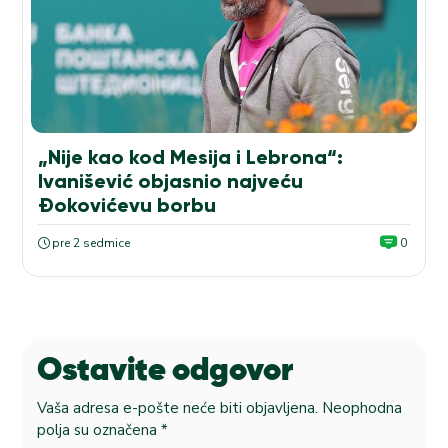
„Nije kao kod Mesija i Lebrona“:
Ivanišević objasnio najveću
Đokovićevu borbu
pre 2 sedmice
0
Ostavite odgovor
Vaša adresa e-pošte neće biti objavljena.
Neophodna
polja su označena
*