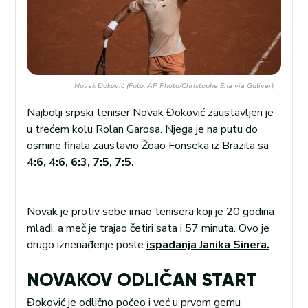
Novak Đoković (Foto: AP Photo/Christophe Ena via Guliver)
Najbolji srpski teniser Novak Đoković zaustavljen je
u trećem kolu Rolan Garosa. Njega je na putu do
osmine finala zaustavio Žoao Fonseka iz Brazila sa
4:6, 4:6, 6:3, 7:5, 7:5.
Novak je protiv sebe imao tenisera koji je 20 godina
mlađi, a meč je trajao četiri sata i 57 minuta. Ovo je
drugo iznenađenje posle
ispadanja Janika Sinera.
NOVAKOV ODLIČAN START
Đoković je odlično počeo i već u prvom gemu