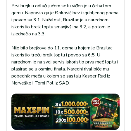
Prvi brejk u odlučujućem setu viđen je u četvrtom
gemu. Napravio ga je Đoković bez izgubljenog poena
i poveo sa 3:1. Nažalost, Brazilac je u narednom
iskoristio brejk loptu smanjivši na 3:2, a potom je
izjednačio na 3:3.
Nije bilo brejkova do 11. gema u kojem je Brazilac
iskoristio treću brejk loptu i poveo sa 6:5. U
narednom je na svoj servis iskoristio prvu meč loptu i
plasirao se u osminu finala. Naredni rival biće mu
pobednik meča u kojem se sastaju Kasper Rud iz
Norveške i Tomi Pol iz SAD.