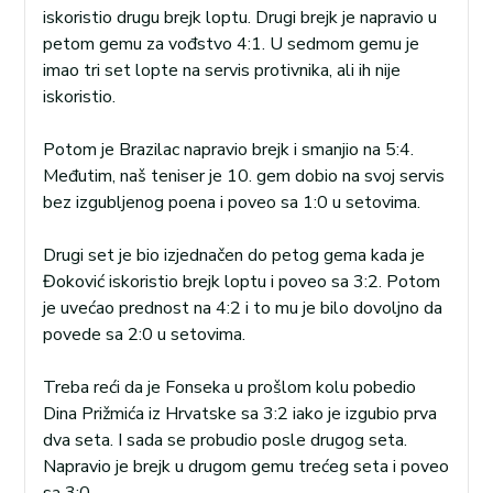
iskoristio drugu brejk loptu. Drugi brejk je napravio u
petom gemu za vođstvo 4:1. U sedmom gemu je
imao tri set lopte na servis protivnika, ali ih nije
iskoristio.
Potom je Brazilac napravio brejk i smanjio na 5:4.
Međutim, naš teniser je 10. gem dobio na svoj servis
bez izgubljenog poena i poveo sa 1:0 u setovima.
Drugi set je bio izjednačen do petog gema kada je
Đoković iskoristio brejk loptu i poveo sa 3:2. Potom
je uvećao prednost na 4:2 i to mu je bilo dovoljno da
povede sa 2:0 u setovima.
Treba reći da je Fonseka u prošlom kolu pobedio
Dina Prižmića iz Hrvatske sa 3:2 iako je izgubio prva
dva seta. I sada se probudio posle drugog seta.
Napravio je brejk u drugom gemu trećeg seta i poveo
sa 3:0.