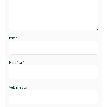
Ime
*
E-pošta
*
Veb mesto