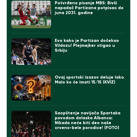
Potvrđeno pisanje MBS: Bivši
napadač Partizana potpisao do
juna 2031. godine
Evo kako je Partizan dočekao
Vildozu! Plejmejker stigao u
Srbiju
Ovaj sportski izazov deluje lako.
Malo ko će imati 15/15 (KVIZ)
Saopštenje navijača Spartaka
povodom dolaska Albanca:
Nikada neće biti deo naše
crveno-bele porodice! (FOTO)