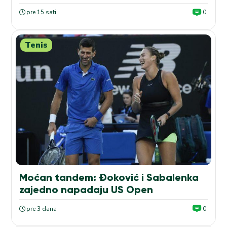
pre 15 sati
0
Tenis
Moćan tandem: Đoković i Sabalenka
zajedno napadaju US Open
pre 3 dana
0