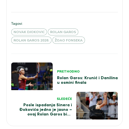
Tagovi:
NOVAK DJOKOVIC
ROLAN GAROS
ROLAN GAROS 2026.
ŽOAO FONSEKA
Kretanje
PRETHODNO
članka
Rolan Garos: Krunić i Danilina
u osmini finala
SLEDEĆE
Posle ispadanja Sinera i
Đokovića jedno je jasno –
ovaj Rolan Garos biće
istorijski