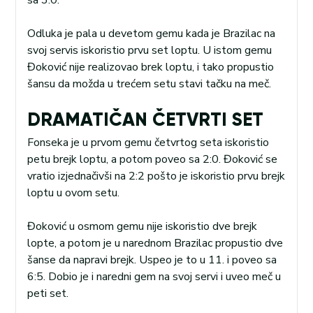
Odluka je pala u devetom gemu kada je Brazilac na
svoj servis iskoristio prvu set loptu. U istom gemu
Đoković nije realizovao brek loptu, i tako propustio
šansu da možda u trećem setu stavi tačku na meč.
DRAMATIČAN ČETVRTI SET
Fonseka je u prvom gemu četvrtog seta iskoristio
petu brejk loptu, a potom poveo sa 2:0. Đoković se
vratio izjednačivši na 2:2 pošto je iskoristio prvu brejk
loptu u ovom setu.
Đoković u osmom gemu nije iskoristio dve brejk
lopte, a potom je u narednom Brazilac propustio dve
šanse da napravi brejk. Uspeo je to u 11. i poveo sa
6:5. Dobio je i naredni gem na svoj servi i uveo meč u
peti set.