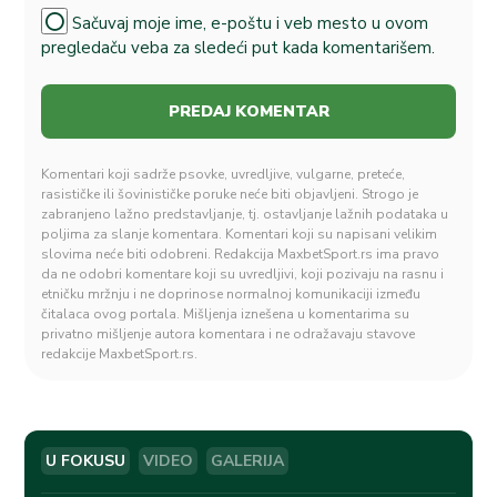
Sačuvaj moje ime, e-poštu i veb mesto u ovom
pregledaču veba za sledeći put kada komentarišem.
Komentari koji sadrže psovke, uvredljive, vulgarne, preteće,
rasističke ili šovinističke poruke neće biti objavljeni. Strogo je
zabranjeno lažno predstavljanje, tj. ostavljanje lažnih podataka u
poljima za slanje komentara. Komentari koji su napisani velikim
slovima neće biti odobreni. Redakcija MaxbetSport.rs ima pravo
da ne odobri komentare koji su uvredljivi, koji pozivaju na rasnu i
etničku mržnju i ne doprinose normalnoj komunikaciji između
čitalaca ovog portala. Mišljenja iznešena u komentarima su
privatno mišljenje autora komentara i ne odražavaju stavove
redakcije MaxbetSport.rs.
U FOKUSU
VIDEO
GALERIJA