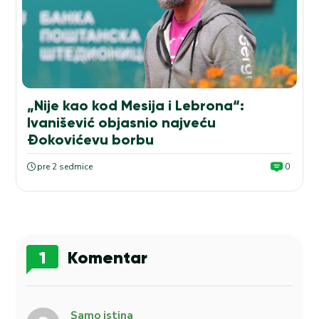
„Nije kao kod Mesija i Lebrona“:
Ivanišević objasnio najveću
Đokovićevu borbu
pre 2 sedmice
0
1
Komentar
Samo istina