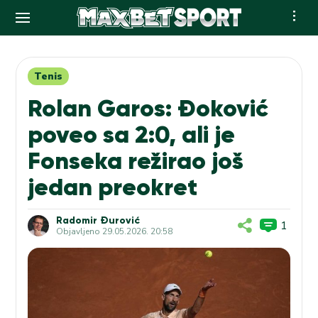
Skip
to
content
Tenis
Rolan Garos: Đoković
poveo sa 2:0, ali je
Fonseka režirao još
jedan preokret
Radomir Đurović
1
Objavljeno
29.05.2026. 20:58