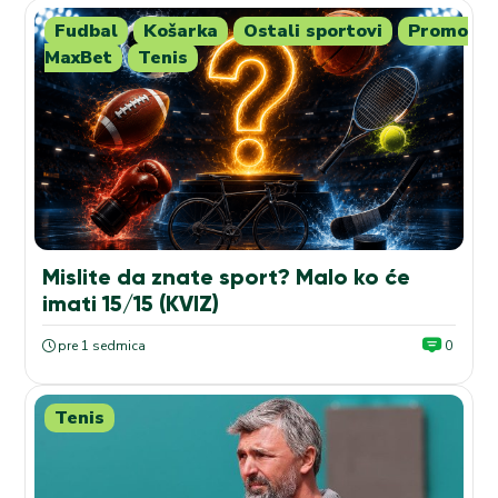
Fudbal
Košarka
Ostali sportovi
Promo
MaxBet
Tenis
Mislite da znate sport? Malo ko će
imati 15/15 (KVIZ)
pre 1 sedmica
0
Tenis