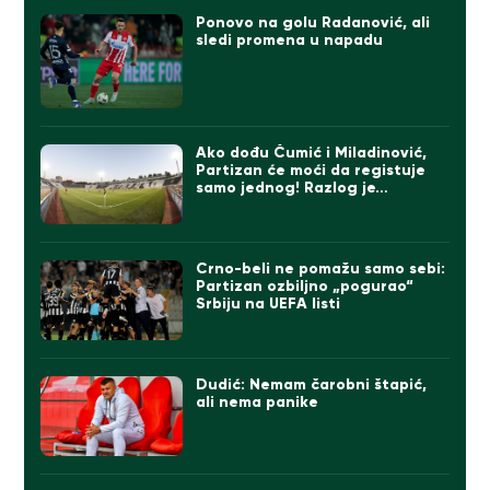
Ponovo na golu Radanović, ali
sledi promena u napadu
Ako dođu Čumić i Miladinović,
Partizan će moći da registuje
samo jednog! Razlog je…
Crno-beli ne pomažu samo sebi:
Partizan ozbiljno „pogurao“
Srbiju na UEFA listi
Dudić: Nemam čarobni štapić,
ali nema panike