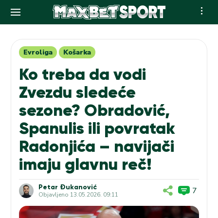
Skip
to
content
Evroliga
Košarka
Ko treba da vodi
Zvezdu sledeće
sezone? Obradović,
Spanulis ili povratak
Radonjića – navijači
imaju glavnu reč!
Petar Đukanović
7
Objavljeno
13.05.2026. 09:11