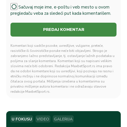
Sačuvaj moje ime, e-poštu i veb mesto u ovom
pregledaču veba za sledeći put kada komentarišem.
Komentari koji sadrže psovke, uvredljive, vulgarne, preteće,
rasističke ili šovinističke poruke neće biti objavljeni. Strogo je
zabranjeno lažno predstavljanje, tj. ostavljanje lažnih podataka u
poljima za slanje komentara. Komentari koji su napisani velikim
slovima neće biti odobreni. Redakcija MaxbetSport.rs ima pravo
da ne odobri komentare koji su uvredljivi, koji pozivaju na rasnu i
etničku mržnju i ne doprinose normalnoj komunikaciji između
čitalaca ovog portala. Mišljenja iznešena u komentarima su
privatno mišljenje autora komentara i ne odražavaju stavove
redakcije MaxbetSport.rs.
U FOKUSU
VIDEO
GALERIJA