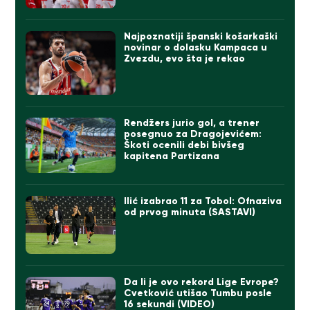
Najpoznatiji španski košarkaški
novinar o dolasku Kampaca u
Zvezdu, evo šta je rekao
Rendžers jurio gol, a trener
posegnuo za Dragojevićem:
Škoti ocenili debi bivšeg
kapitena Partizana
Ilić izabrao 11 za Tobol: Ofnaziva
od prvog minuta (SASTAVI)
Da li je ovo rekord Lige Evrope?
Cvetković utišao Tumbu posle
16 sekundi (VIDEO)