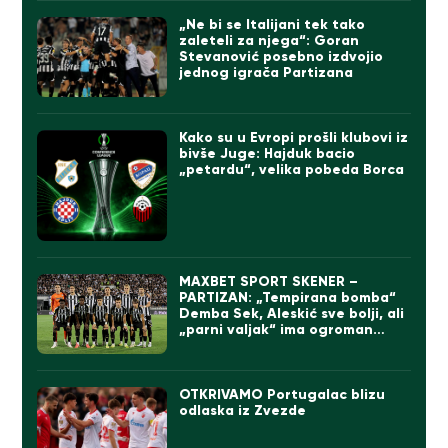
„Ne bi se Italijani tek tako
zaleteli za njega“: Goran
Stevanović posebno izdvojio
jednog igrača Partizana
Kako su u Evropi prošli klubovi iz
bivše Juge: Hajduk bacio
„petardu“, velika pobeda Borca
MAXBET SPORT SKENER –
PARTIZAN: „Tempirana bomba“
Demba Sek, Aleskić sve bolji, ali
„parni valjak“ ima ogroman
problem
OTKRIVAMO Portugalac blizu
odlaska iz Zvezde