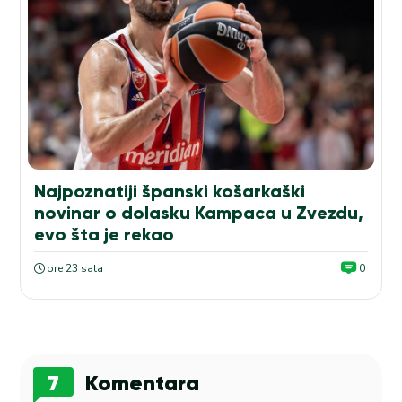
Najpoznatiji španski košarkaški
novinar o dolasku Kampaca u Zvezdu,
evo šta je rekao
pre 23 sata
0
7
Komentara