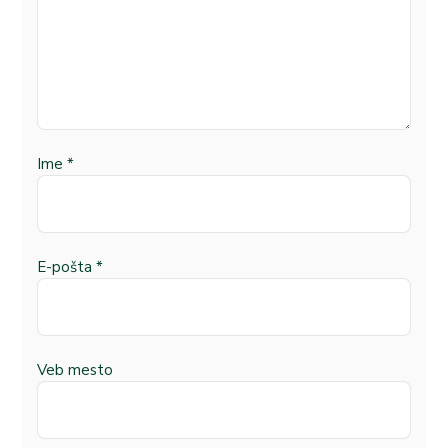
Ime
*
E-pošta
*
Veb mesto