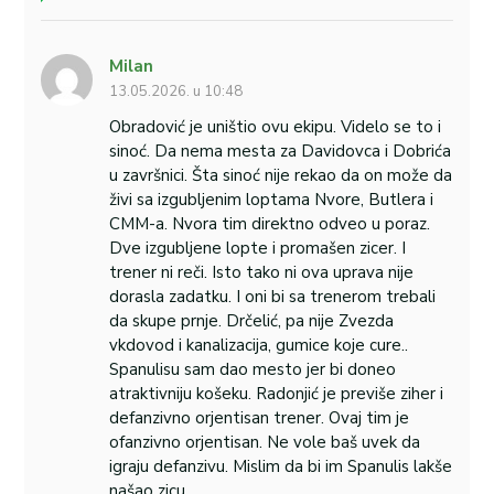
Milan
13.05.2026. u 10:48
Obradović je uništio ovu ekipu. Videlo se to i
sinoć. Da nema mesta za Davidovca i Dobrića
u završnici. Šta sinoć nije rekao da on može da
živi sa izgubljenim loptama Nvore, Butlera i
CMM-a. Nvora tim direktno odveo u poraz.
Dve izgubljene lopte i promašen zicer. I
trener ni reči. Isto tako ni ova uprava nije
dorasla zadatku. I oni bi sa trenerom trebali
da skupe prnje. Drčelić, pa nije Zvezda
vkdovod i kanalizacija, gumice koje cure..
Spanulisu sam dao mesto jer bi doneo
atraktivniju košeku. Radonjić je previše ziher i
defanzivno orjentisan trener. Ovaj tim je
ofanzivno orjentisan. Ne vole baš uvek da
igraju defanzivu. Mislim da bi im Spanulis lakše
našao zicu.