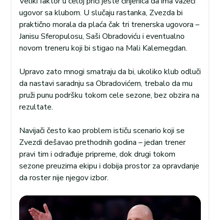
Veliki faktor u celoj priči jeste činjenica da ima važeći
ugovor sa klubom. U slučaju rastanka, Zvezda bi
praktično morala da plaća čak tri trenerska ugovora –
Janisu Sferopulosu, Saši Obradoviću i eventualno
novom treneru koji bi stigao na Mali Kalemegdan.
Upravo zato mnogi smatraju da bi, ukoliko klub odluči
da nastavi saradnju sa Obradovićem, trebalo da mu
pruži punu podršku tokom cele sezone, bez obzira na
rezultate.
Navijači često kao problem ističu scenario koji se
Zvezdi dešavao prethodnih godina – jedan trener
pravi tim i odrađuje pripreme, dok drugi tokom
sezone preuzima ekipu i dobija prostor za opravdanje
da roster nije njegov izbor.