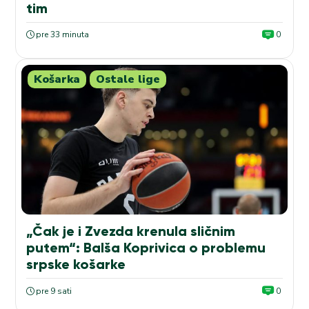
tim
pre 33 minuta
0
Košarka
Ostale lige
„Čak je i Zvezda krenula sličnim
putem“: Balša Koprivica o problemu
srpske košarke
pre 9 sati
0