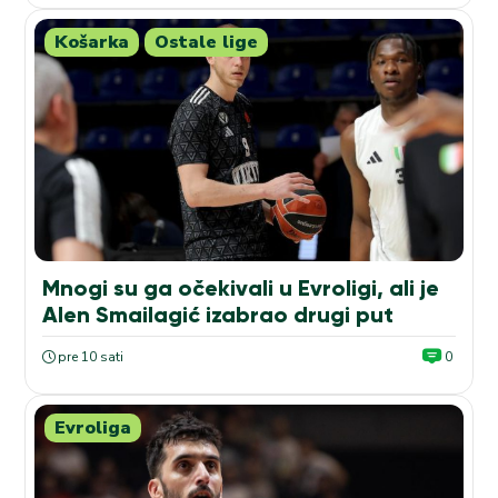
Košarka
Ostale lige
Mnogi su ga očekivali u Evroligi, ali je
Alen Smailagić izabrao drugi put
pre 10 sati
0
Evroliga