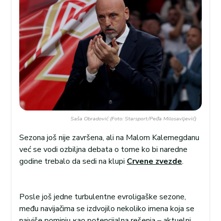
Saša Obradović (Foto: Starsport/Peđa Milosavljević)
Sezona još nije završena, ali na Malom Kalemegdanu
već se vodi ozbiljna debata o tome ko bi naredne
godine trebalo da sedi na klupi
Crvene zvezde
.
Posle još jedne turbulentne evroligaške sezone,
među navijačima se izdvojilo nekoliko imena koja se
najviše pominju као potencijalna rešenja – aktuelni