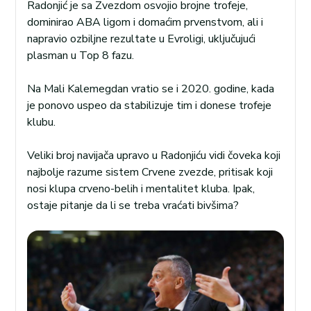
Radonjić je sa Zvezdom osvojio brojne trofeje,
dominirao ABA ligom i domaćim prvenstvom, ali i
napravio ozbiljne rezultate u Evroligi, uključujući
plasman u Top 8 fazu.
Na Mali Kalemegdan vratio se i 2020. godine, kada
je ponovo uspeo da stabilizuje tim i donese trofeje
klubu.
Veliki broj navijača upravo u Radonjiću vidi čoveka koji
najbolje razume sistem Crvene zvezde, pritisak koji
nosi klupa crveno-belih i mentalitet kluba. Ipak,
ostaje pitanje da li se treba vraćati bivšima?