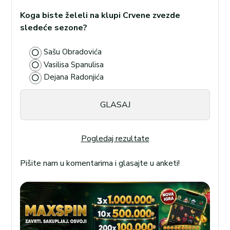
Koga biste želeli na klupi Crvene zvezde
sledeće sezone?
Sašu Obradovića
Vasilisa Spanulisa
Dejana Radonjića
Pogledaj rezultate
Pišite nam u komentarima i glasajte u anketi!