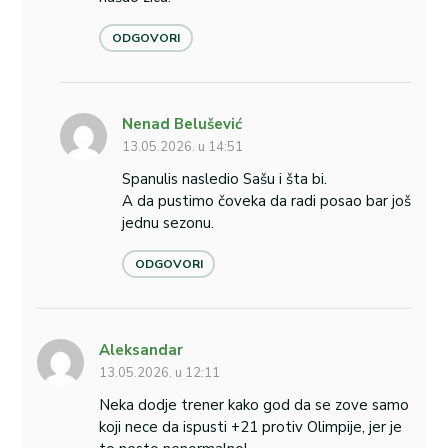
ODGOVORI
Nenad Belušević
13.05.2026. u 14:51
Spanulis nasledio Sašu i šta bi.
A da pustimo čoveka da radi posao bar još
jednu sezonu.
ODGOVORI
Aleksandar
13.05.2026. u 12:11
Neka dodje trener kako god da se zove samo
koji nece da ispusti +21 protiv Olimpije, jer je