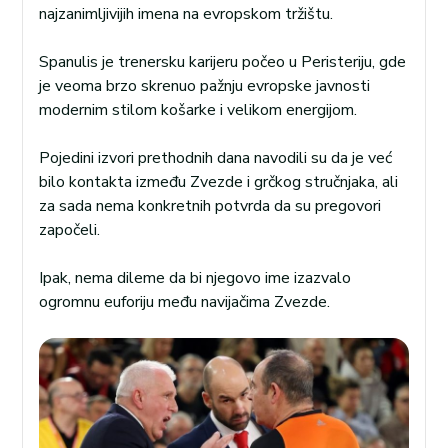
najzanimljivijih imena na evropskom tržištu.
Spanulis je trenersku karijeru počeo u Peristeriju, gde
je veoma brzo skrenuo pažnju evropske javnosti
modernim stilom košarke i velikom energijom.
Pojedini izvori prethodnih dana navodili su da je već
bilo kontakta između Zvezde i grčkog stručnjaka, ali
za sada nema konkretnih potvrda da su pregovori
započeli.
Ipak, nema dileme da bi njegovo ime izazvalo
ogromnu euforiju među navijačima Zvezde.