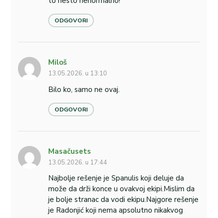
to nesto nenormalno!
ODGOVORI
Miloš
13.05.2026. u 13:10
Bilo ko, samo ne ovaj.
ODGOVORI
Masačusets
13.05.2026. u 17:44
Najbolje rešenje je Spanulis koji deluje da
može da drži konce u ovakvoj ekipi.Mislim da
je bolje stranac da vodi ekipu.Najgore rešenje
je Radonjić koji nema apsolutno nikakvog