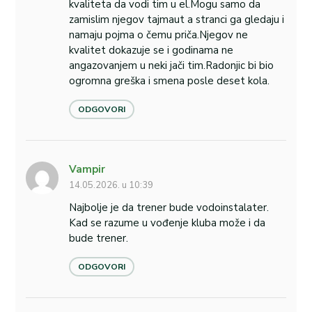
kvaliteta da vodi tim u el.Mogu samo da
zamislim njegov tajmaut a stranci ga gledaju i
namaju pojma o čemu priča.Njegov ne
kvalitet dokazuje se i godinama ne
angazovanjem u neki jači tim.Radonjic bi bio
ogromna greška i smena posle deset kola.
ODGOVORI
Vampir
14.05.2026. u 10:39
Najbolje je da trener bude vodoinstalater.
Kad se razume u vođenje kluba može i da
bude trener.
ODGOVORI