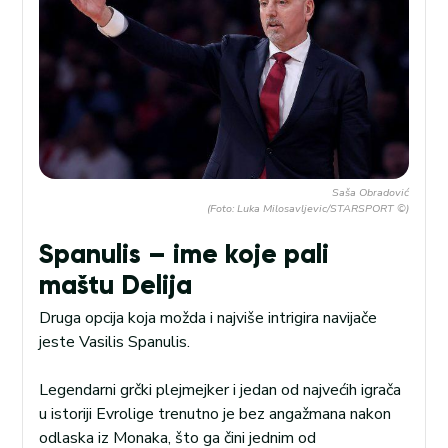
Saša Obradović
(Foto: Luka Milosavljevic/STARSPORT ©)
Spanulis – ime koje pali
maštu Delija
Druga opcija koja možda i najviše intrigira navijače
jeste Vasilis Spanulis.
Legendarni grčki plejmejker i jedan od najvećih igrača
u istoriji Evrolige trenutno je bez angažmana nakon
odlaska iz Monaka, što ga čini jednim od