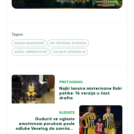
Tagovi:
DEJAN RADONJIĆ
KK CRVENA ZVEZDA
SAŠA OBRADOVIĆ
VASILIS SPANULIS
Kretanje
PRETHODNO
članka
Najki lansira misteriozne Kobi
patike: 14 verzija u čast
drafta
SLEDEĆE
Gudurić se oglasio
emotivnom porukom posle
odluke Veselog da završava
karijeru (FOTO)