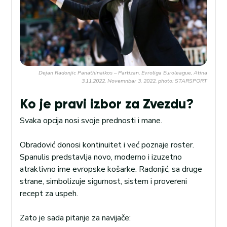
Dejan Radonjic Panathinaikos – Partizan, Evroliga Euroleague, Atina
3.11.2022. Novemnbar 3. 2022. photo: STARSPORT
Ko je pravi izbor za Zvezdu?
Svaka opcija nosi svoje prednosti i mane.
Obradović donosi kontinuitet i već poznaje roster.
Spanulis predstavlja novo, moderno i izuzetno
atraktivno ime evropske košarke. Radonjić, sa druge
strane, simbolizuje sigurnost, sistem i provereni
recept za uspeh.
Zato je sada pitanje za navijače: