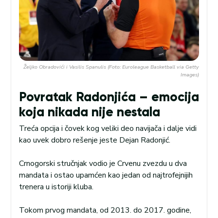
Željko Obradovići i Vasilis Spanulis (Foto: Euroleague Basketball via Getty
Images)
Povratak Radonjića – emocija
koja nikada nije nestala
Treća opcija i čovek kog veliki deo navijača i dalje vidi
kao uvek dobro rešenje jeste Dejan Radonjić.
Crnogorski stručnjak vodio je Crvenu zvezdu u dva
mandata i ostao upamćen kao jedan od najtrofejnijih
trenera u istoriji kluba.
Tokom prvog mandata, od 2013. do 2017. godine,