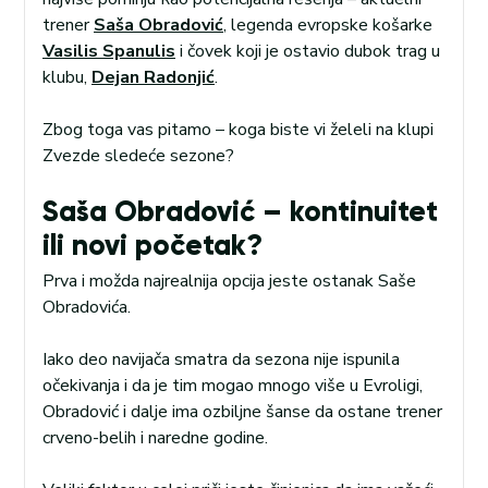
trener
Saša Obradović
, legenda evropske košarke
Vasilis Spanulis
i čovek koji je ostavio dubok trag u
klubu,
Dejan Radonjić
.
Zbog toga vas pitamo – koga biste vi želeli na klupi
Zvezde sledeće sezone?
Saša Obradović – kontinuitet
ili novi početak?
Prva i možda najrealnija opcija jeste ostanak Saše
Obradovića.
Iako deo navijača smatra da sezona nije ispunila
očekivanja i da je tim mogao mnogo više u Evroligi,
Obradović i dalje ima ozbiljne šanse da ostane trener
crveno-belih i naredne godine.