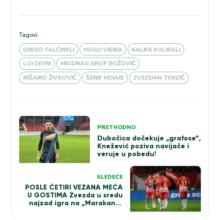
Tagovi:
DIJEGO FALĆINELI
HUGO VIEIRA
KALIFA KULIBALI
LOI DIONI
MIODRAG GROF BOŽOVIĆ
RIŠAIRO ŽIVKOVIĆ
ŠERIF NDIAJE
ZVEZDAN TERZIĆ
Kretanje
PRETHODNO
članka
Dubočica dočekuje „grafose“,
Knežević poziva navijače i
veruje u pobedu!
SLEDEĆE
POSLE ČETIRI VEZANA MEČA
U GOSTIMA Zvezda u sredu
najzad igra na „Marakani“,
karte od sutra u prodaji