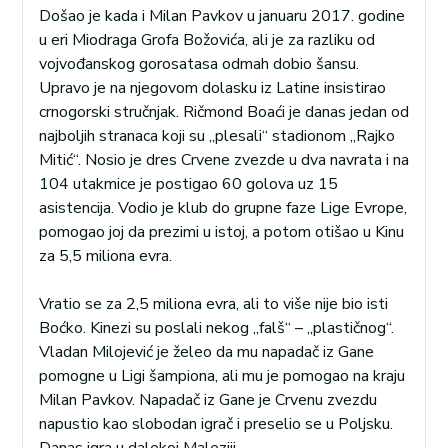
Došao je kada i Milan Pavkov u januaru 2017. godine
u eri Miodraga Grofa Božovića, ali je za razliku od
vojvođanskog gorosatasa odmah dobio šansu.
Upravo je na njegovom dolasku iz Latine insistirao
crnogorski stručnjak. Ričmond Boaći je danas jedan od
najboljih stranaca koji su „plesali“ stadionom „Rajko
Mitić“. Nosio je dres Crvene zvezde u dva navrata i na
104 utakmice je postigao 60 golova uz 15
asistencija. Vodio je klub do grupne faze Lige Evrope,
pomogao joj da prezimi u istoj, a potom otišao u Kinu
za 5,5 miliona evra.
Vratio se za 2,5 miliona evra, ali to više nije bio isti
Boćko. Kinezi su poslali nekog „falš“ – „plastičnog“.
Vladan Milojević je želeo da mu napadač iz Gane
pomogne u Ligi šampiona, ali mu je pomogao na kraju
Milan Pavkov. Napadač iz Gane je Crvenu zvezdu
napustio kao slobodan igrač i preselio se u Poljsku.