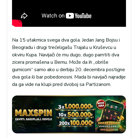
Na 15 utakmica svega dva gola. Jedan Jang Bojsu i
Beogradu i drugi trećeligašu Trajalu u Kruševcu u
okviru Kupa. Navijači će mu dugo, dugo pamtiti dva
zicera promašena u Bernu. Može da ih „obriše
gumicom“ samo ako u derbiju 20. decembra postigne
dva gola ili bar pobedonosni. Mada bi navijači najradije
da ga vide na klupi pred dvoboj sa Partizanom.