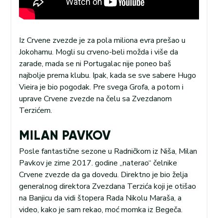
Iz Crvene zvezde je za pola miliona evra prešao u
Jokohamu. Mogli su crveno-beli možda i više da
zarade, mada se ni Portugalac nije poneo baš
najbolje prema klubu. Ipak, kada se sve sabere Hugo
Vieira je bio pogodak. Pre svega Grofa, a potom i
uprave Crvene zvezde na čelu sa Zvezdanom
Terzićem.
MILAN PAVKOV
Posle fantastične sezone u Radničkom iz Niša, Milan
Pavkov je zime 2017. godine „naterao“ čelnike
Crvene zvezde da ga dovedu. Direktno je bio želja
generalnog direktora Zvezdana Terzića koji je otišao
na Banjicu da vidi štopera Rada Nikolu Maraša, a
video, kako je sam rekao, moć momka iz Begeča.