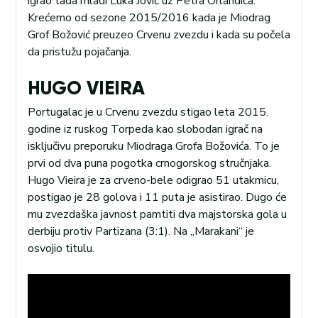
igrao tada mladi Luka Jović uz Petra Orlandića.
Krećemo od sezone 2015/2016 kada je Miodrag
Grof Božović preuzeo Crvenu zvezdu i kada su počela
da pristužu pojačanja.
HUGO VIEIRA
Portugalac je u Crvenu zvezdu stigao leta 2015.
godine iz ruskog Torpeda kao slobodan igrač na
isključivu preporuku Miodraga Grofa Božovića. To je
prvi od dva puna pogotka crnogorskog stručnjaka.
Hugo Vieira je za crveno-bele odigrao 51 utakmicu,
postigao je 28 golova i 11 puta je asistirao. Dugo će
mu zvezdaška javnost pamtiti dva majstorska gola u
derbiju protiv Partizana (3:1). Na „Marakani“ je
osvojio titulu.