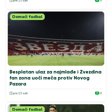
pre 13 sati
0
Domaći fudbal
Besplatan ulaz za najmlađe i Zvezdina
fan zona uoči meča protiv Novog
Pazara
pre 13 sati
0
Domaći fudbal