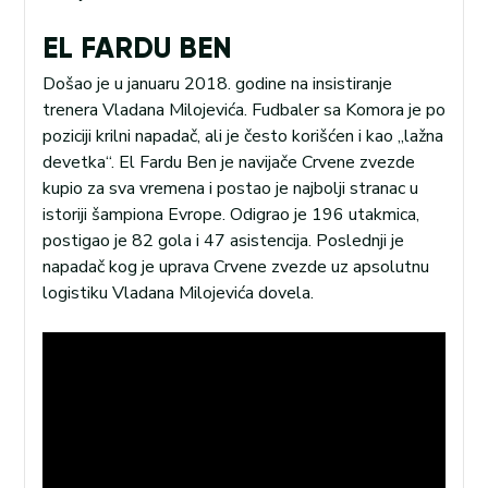
EL FARDU BEN
Došao je u januaru 2018. godine na insistiranje
trenera Vladana Milojevića. Fudbaler sa Komora je po
poziciji krilni napadač, ali je često korišćen i kao „lažna
devetka“. El Fardu Ben je navijače Crvene zvezde
kupio za sva vremena i postao je najbolji stranac u
istoriji šampiona Evrope. Odigrao je 196 utakmica,
postigao je 82 gola i 47 asistencija. Poslednji je
napadač kog je uprava Crvene zvezde uz apsolutnu
logistiku Vladana Milojevića dovela.