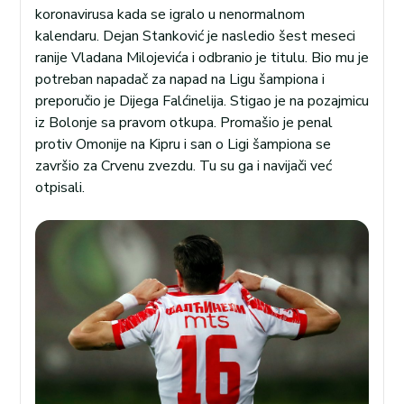
koronavirusa kada se igralo u nenormalnom
kalendaru. Dejan Stanković je nasledio šest meseci
ranije Vladana Milojevića i odbranio je titulu. Bio mu je
potreban napadač za napad na Ligu šampiona i
preporučio je Dijega Falćinelija. Stigao je na pozajmicu
iz Bolonje sa pravom otkupa. Promašio je penal
protiv Omonije na Kipru i san o Ligi šampiona se
završio za Crvenu zvezdu. Tu su ga i navijači već
otpisali.