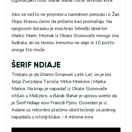
izgleda jako loše. Barak Bahar mu je skresao krila.
Ako se nešto ne promeni u narednom periodu i o Žan
Filipu Krasou ćemo da pričamo kao promašaju. Na
njegovom dolasku je insistirao tehnički direktor
Marko Marin. Momak iz Obale Slonovače mnogo zna
fudbala, ali na terenu trenutno ne daje ni 10 posto
onoga što može.
ŠERIF NDIAJE
Trebalo je da čitamo Emanuel Late Lat, on je bio
želja Zvezdana Terzića, Mitra Mrekele i Marka
Marina. Na kraju je napadač iz Obale Slonovače
otišao u Midlzbro, a Barak Bahar je upravu uverio da
je Šerif Ndiaje novi Francdi Pjero. Doveden je iz
Adane uz rekordno plaćeno obeštećenje za jednog
napadača u istoriji kluba – 4 miliona evra.