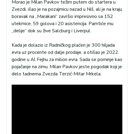
Morao je Milan Pavkov težim putem do startera u
Zvezdi, išao je na pozajmicu nazad u Niš, ali je na kraju
boravak na „Marakani“ završio impresivno sa 152
utekmice, 59 golova i 20 asistencija. Pamtiće mu
„delije“ dok su žive Salcburg i Liverpul.
Kada je dolazio iz Radničkog plaćen je 300 hiljada
evra uz procente od dalje prodaje, a otišao je 2022.
godine u Al Fejhu za milion evra. Sada se pominje kao
pojačanje na zimu. Milan Pavkov jeste pogodak koji je
delo tadnema Zvezda Terzić-Mitar Mrkela.