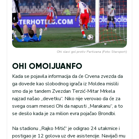
Ohi slavi gol protiv Partizana (Foto: Starsport)
OHI OMOIJUANFO
Kada se pojavila informacija da će Crvena zvezda da
ga dovede kao slobodnog igrača iz Moldea mislili
smo da je tandem Zvezdan Terzić-Mitar Mrkela
najzad našao „devetku“. Niko nije verovao da će za
svega osam meseci Ohi da napusti „Marakanu“, a to
se desilo kada je za milion evra pojačao Brondbi.
Na stadionu „Rajko Mitić“ je odigrao 24 utakmice i
postigao je 12 golova uz dve asistencije. Navijači mu