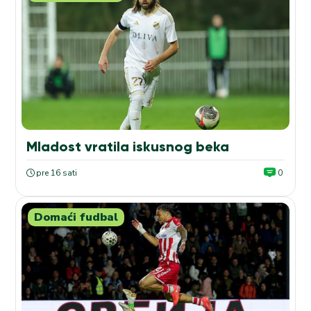
Mladost vratila iskusnog beka
pre 16 sati
0
Domaći fudbal