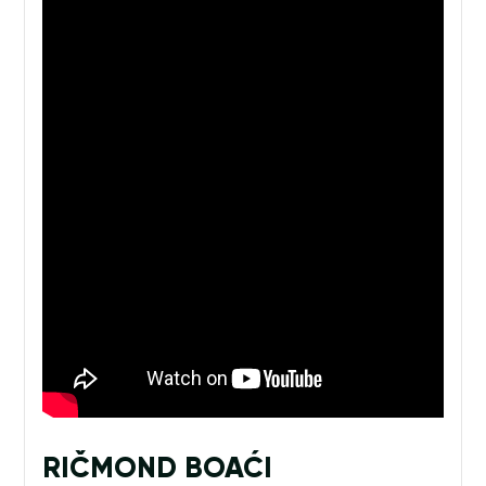
RIČMOND BOAĆI