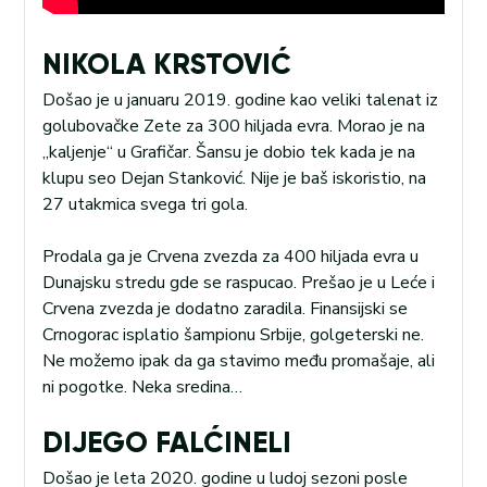
NIKOLA KRSTOVIĆ
Došao je u januaru 2019. godine kao veliki talenat iz
golubovačke Zete za 300 hiljada evra. Morao je na
„kaljenje“ u Grafičar. Šansu je dobio tek kada je na
klupu seo Dejan Stanković. Nije je baš iskoristio, na
27 utakmica svega tri gola.
Prodala ga je Crvena zvezda za 400 hiljada evra u
Dunajsku stredu gde se raspucao. Prešao je u Leće i
Crvena zvezda je dodatno zaradila. Finansijski se
Crnogorac isplatio šampionu Srbije, golgeterski ne.
Ne možemo ipak da ga stavimo među promašaje, ali
ni pogotke. Neka sredina…
DIJEGO FALĆINELI
Došao je leta 2020. godine u ludoj sezoni posle