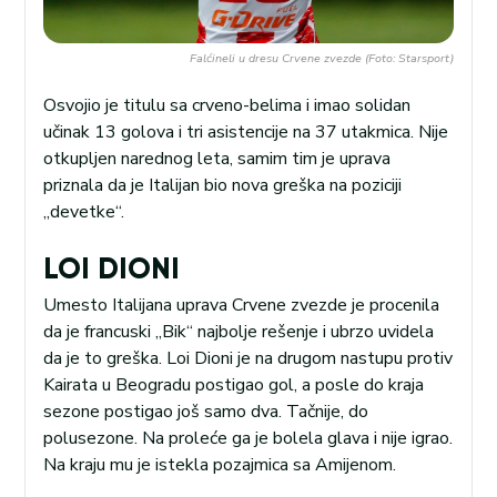
Falćineli u dresu Crvene zvezde (Foto: Starsport)
Osvojio je titulu sa crveno-belima i imao solidan
učinak 13 golova i tri asistencije na 37 utakmica. Nije
otkupljen narednog leta, samim tim je uprava
priznala da je Italijan bio nova greška na poziciji
„devetke“.
LOI DIONI
Umesto Italijana uprava Crvene zvezde je procenila
da je francuski „Bik“ najbolje rešenje i ubrzo uvidela
da je to greška. Loi Dioni je na drugom nastupu protiv
Kairata u Beogradu postigao gol, a posle do kraja
sezone postigao još samo dva. Tačnije, do
polusezone. Na proleće ga je bolela glava i nije igrao.
Na kraju mu je istekla pozajmica sa Amijenom.