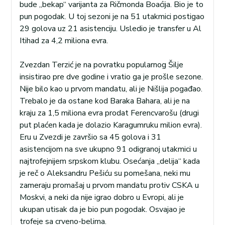
bude „bekap“ varijanta za Ričmonda Boaćija. Bio je to
pun pogodak. U toj sezoni je na 51 utakmici postigao
29 golova uz 21 asistenciju. Usledio je transfer u Al
Itihad za 4,2 miliona evra.
Zvezdan Terzić je na povratku popularnog Šilje
insistirao pre dve godine i vratio ga je prošle sezone.
Nije bilo kao u prvom mandatu, ali je Nišlija pogađao.
Trebalo je da ostane kod Baraka Bahara, ali je na
kraju za 1,5 miliona evra prodat Ferencvarošu (drugi
put plaćen kada je dolazio Karagumruku milion evra).
Eru u Zvezdi je završio sa 45 golova i 31
asistencijom na sve ukupno 91 odigranoj utakmici u
najtrofejnijem srpskom klubu. Osećanja „delija“ kada
je reč o Aleksandru Pešiću su pomešana, neki mu
zameraju promašaj u prvom mandatu protiv CSKA u
Moskvi, a neki da nije igrao dobro u Evropi, ali je
ukupan utisak da je bio pun pogodak. Osvajao je
trofeje sa crveno-belima.