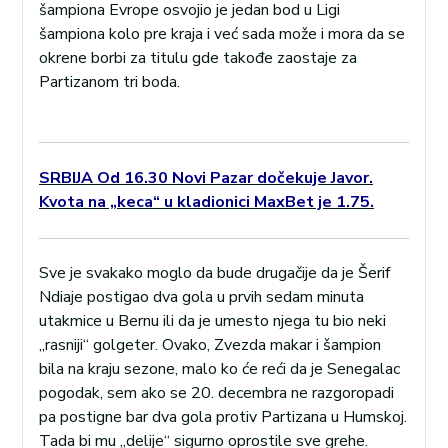
šampiona Evrope osvojio je jedan bod u Ligi
šampiona kolo pre kraja i već sada može i mora da se
okrene borbi za titulu gde takođe zaostaje za
Partizanom tri boda.
SRBIJA Od 16.30 Novi Pazar dočekuje Javor.
Kvota na „keca“ u kladionici MaxBet je 1.75.
Sve je svakako moglo da bude drugačije da je Šerif
Ndiaje postigao dva gola u prvih sedam minuta
utakmice u Bernu ili da je umesto njega tu bio neki
„rasniji“ golgeter. Ovako, Zvezda makar i šampion
bila na kraju sezone, malo ko će reći da je Senegalac
pogodak, sem ako se 20. decembra ne razgoropadi
pa postigne bar dva gola protiv Partizana u Humskoj.
Tada bi mu „delije“ sigurno oprostile sve grehe.