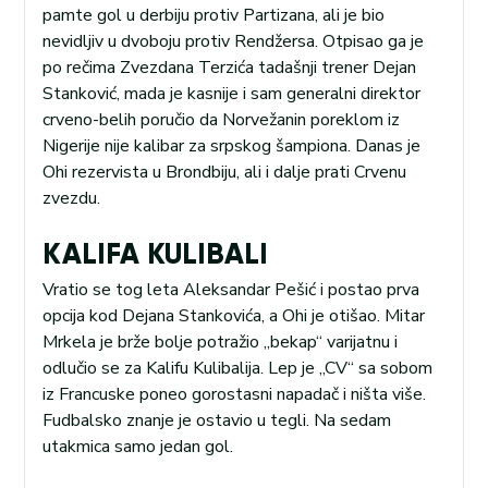
pamte gol u derbiju protiv Partizana, ali je bio
nevidljiv u dvoboju protiv Rendžersa. Otpisao ga je
po rečima Zvezdana Terzića tadašnji trener Dejan
Stanković, mada je kasnije i sam generalni direktor
crveno-belih poručio da Norvežanin poreklom iz
Nigerije nije kalibar za srpskog šampiona. Danas je
Ohi rezervista u Brondbiju, ali i dalje prati Crvenu
zvezdu.
KALIFA KULIBALI
Vratio se tog leta Aleksandar Pešić i postao prva
opcija kod Dejana Stankovića, a Ohi je otišao. Mitar
Mrkela je brže bolje potražio „bekap“ varijatnu i
odlučio se za Kalifu Kulibalija. Lep je „CV“ sa sobom
iz Francuske poneo gorostasni napadač i ništa više.
Fudbalsko znanje je ostavio u tegli. Na sedam
utakmica samo jedan gol.