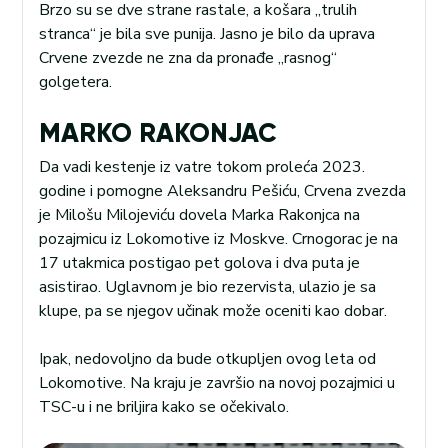
Brzo su se dve strane rastale, a košara „trulih
stranca“ je bila sve punija. Jasno je bilo da uprava
Crvene zvezde ne zna da pronađe „rasnog“
golgetera.
MARKO RAKONJAC
Da vadi kestenje iz vatre tokom proleća 2023.
godine i pomogne Aleksandru Pešiću, Crvena zvezda
je Milošu Milojeviću dovela Marka Rakonjca na
pozajmicu iz Lokomotive iz Moskve. Crnogorac je na
17 utakmica postigao pet golova i dva puta je
asistirao. Uglavnom je bio rezervista, ulazio je sa
klupe, pa se njegov učinak može oceniti kao dobar.
Ipak, nedovoljno da bude otkupljen ovog leta od
Lokomotive. Na kraju je završio na novoj pozajmici u
TSC-u i ne briljira kako se očekivalo.