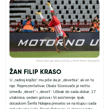
Kraso slavi gol dok je još bio u formi (Foto: Starsport)
ŽAN FILIP KRASO
U „radnoj knjižici“ mu piše da je „devetka“, ali on to
nije. Reprezentativac Obale Slonovače je nešto
između „devet“ i „deset“. Učinak do sada dobar, 17
utakmica, sedam golova i tri asistencije. Ipak,
dolaskom Šerifa Ndiajea preselio se na klupu i sada