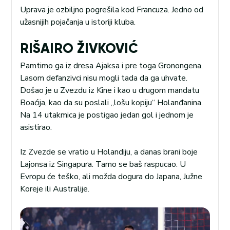
Uprava je ozbiljno pogrešila kod Francuza. Jedno od
užasnijih pojačanja u istoriji kluba.
RIŠAIRO ŽIVKOVIĆ
Pamtimo ga iz dresa Ajaksa i pre toga Gronongena.
Lasom defanzivci nisu mogli tada da ga uhvate.
Došao je u Zvezdu iz Kine i kao u drugom mandatu
Boaćija, kao da su poslali „lošu kopiju“ Holanđanina.
Na 14 utakmica je postigao jedan gol i jednom je
asistirao.
Iz Zvezde se vratio u Holandiju, a danas brani boje
Lajonsa iz Singapura. Tamo se baš raspucao. U
Evropu će teško, ali možda dogura do Japana, Južne
Koreje ili Australije.