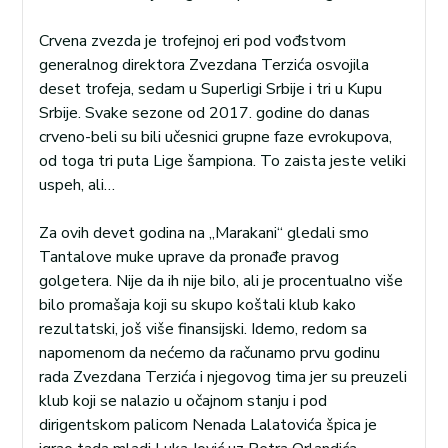
Crvena zvezda je trofejnoj eri pod vođstvom
generalnog direktora Zvezdana Terzića osvojila
deset trofeja, sedam u Superligi Srbije i tri u Kupu
Srbije. Svake sezone od 2017. godine do danas
crveno-beli su bili učesnici grupne faze evrokupova,
od toga tri puta Lige šampiona. To zaista jeste veliki
uspeh, ali…
Za ovih devet godina na „Marakani“ gledali smo
Tantalove muke uprave da pronađe pravog
golgetera. Nije da ih nije bilo, ali je procentualno više
bilo promašaja koji su skupo koštali klub kako
rezultatski, još više finansijski. Idemo, redom sa
napomenom da nećemo da računamo prvu godinu
rada Zvezdana Terzića i njegovog tima jer su preuzeli
klub koji se nalazio u očajnom stanju i pod
dirigentskom palicom Nenada Lalatovića špica je