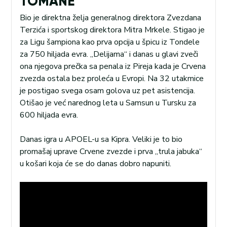
TOMANE
Bio je direktna želja generalnog direktora Zvezdana
Terzića i sportskog direktora Mitra Mrkele. Stigao je
za Ligu šampiona kao prva opcija u špicu iz Tondele
za 750 hiljada evra. „Delijama“ i danas u glavi zveči
ona njegova prečka sa penala iz Pireja kada je Crvena
zvezda ostala bez proleća u Evropi. Na 32 utakmice
je postigao svega osam golova uz pet asistencija.
Otišao je već narednog leta u Samsun u Tursku za
600 hiljada evra.
Danas igra u APOEL-u sa Kipra. Veliki je to bio
promašaj uprave Crvene zvezde i prva „trula jabuka“
u košari koja će se do danas dobro napuniti.