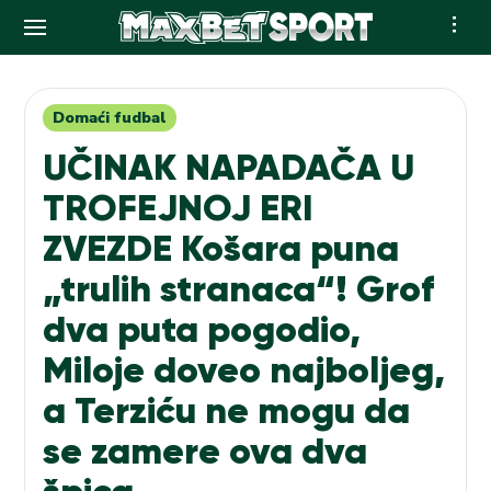
Skip
to
content
Domaći fudbal
UČINAK NAPADAČA U
TROFEJNOJ ERI
ZVEZDE Košara puna
„trulih stranaca“! Grof
dva puta pogodio,
Miloje doveo najboljeg,
a Terziću ne mogu da
se zamere ova dva
špica