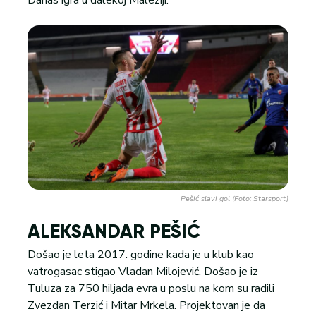
Danas igra u dalekoj Maleziji.
Pešić slavi gol (Foto: Starsport)
ALEKSANDAR PEŠIĆ
Došao je leta 2017. godine kada je u klub kao
vatrogasac stigao Vladan Milojević. Došao je iz
Tuluza za 750 hiljada evra u poslu na kom su radili
Zvezdan Terzić i Mitar Mrkela. Projektovan je da