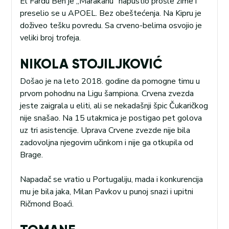
El Fardu Ben je „Marakanu“ napustio prošle zime i
preselio se u APOEL. Bez obeštećenja. Na Kipru je
doživeo tešku povredu. Sa crveno-belima osvojio je
veliki broj trofeja.
NIKOLA STOJILJKOVIĆ
Došao je na leto 2018. godine da pomogne timu u
prvom pohodnu na Ligu šampiona. Crvena zvezda
jeste zaigrala u eliti, ali se nekadašnji špic Čukaričkog
nije snašao. Na 15 utakmica je postigao pet golova
uz tri asistencije. Uprava Crvene zvezde nije bila
zadovoljna njegovim učinkom i nije ga otkupila od
Brage.
Napadač se vratio u Portugaliju, mada i konkurencija
mu je bila jaka, Milan Pavkov u punoj snazi i upitni
Ričmond Boaći.