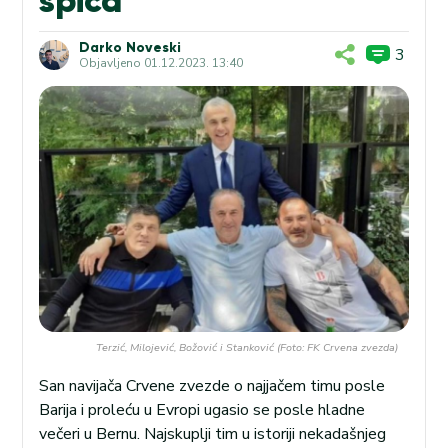
Darko Noveski
3
Objavljeno
01.12.2023. 13:40
Terzić, Milojević, Božović i Stanković (Foto: FK Crvena zvezda)
San navijača Crvene zvezde o najjačem timu posle
Barija i proleću u Evropi ugasio se posle hladne
večeri u Bernu. Najskuplji tim u istoriji nekadašnjeg