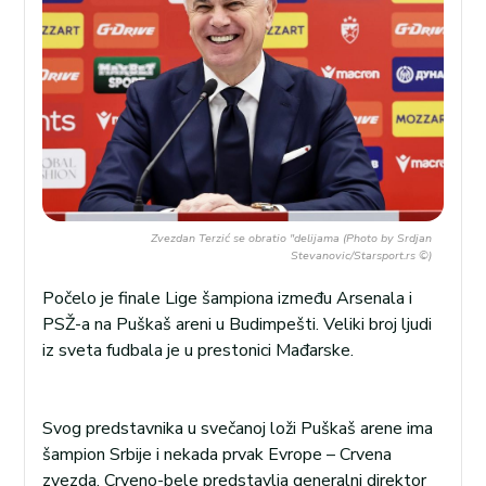
Zvezdan Terzić se obratio "delijama (Photo by Srdjan
Stevanovic/Starsport.rs ©)
Počelo je finale Lige šampiona između Arsenala i
PSŽ-a na Puškaš areni u Budimpešti. Veliki broj ljudi
iz sveta fudbala je u prestonici Mađarske.
Svog predstavnika u svečanoj loži Puškaš arene ima
šampion Srbije i nekada prvak Evrope – Crvena
zvezda. Crveno-bele predstavlja generalni direktor