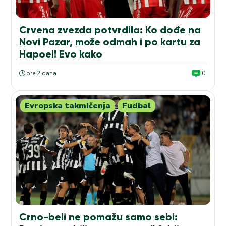
Crvena zvezda potvrdila: Ko dođe na
Novi Pazar, može odmah i po kartu za
Hapoel! Evo kako
pre 2 dana
0
Evropska takmičenja
Fudbal
Crno-beli ne pomažu samo sebi: