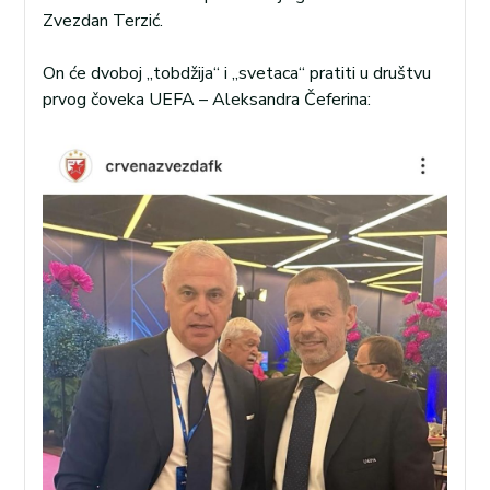
Zvezdan Terzić.
On će dvoboj „tobdžija“ i „svetaca“ pratiti u društvu
prvog čoveka UEFA – Aleksandra Čeferina: