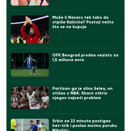
Može li Navaro tek tako da
otpiše Kalinića? Postoji nešto
što se ne kupuje
OFK Beograd prodao vezistu za
1,5 miliona evra
Partizan ga je silno želeo, on
otišao u NBA: Skaut otkrio
njegov najveći problem
Srbin za 22 minuta postigao
het-trik i poslao moćnu poruku
Nikoliću