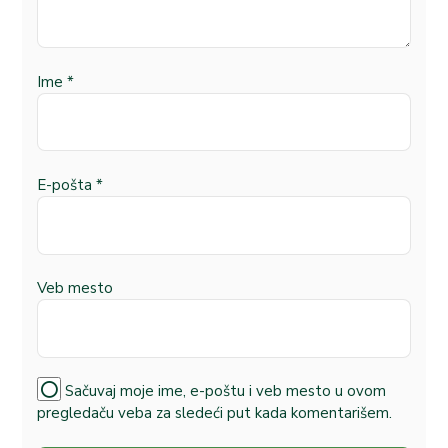
Ime
*
E-pošta
*
Veb mesto
Sačuvaj moje ime, e-poštu i veb mesto u ovom
pregledaču veba za sledeći put kada komentarišem.