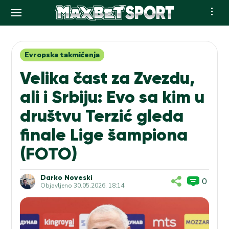
Skip
to
content
Evropska takmičenja
Velika čast za Zvezdu,
ali i Srbiju: Evo sa kim u
društvu Terzić gleda
finale Lige šampiona
(FOTO)
Darko Noveski
0
Objavljeno
30.05.2026. 18:14