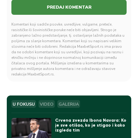
Komentari koji sadrže psovke, uvredljive, vulgarne, preteće,
rasističke ili šovinističke poruke neće biti objavljeni. Strogo je
zabranjeno lažno predstavljanje, tj. ostavljanje lažnih podataka u
poljima za slanje komentara. Komentari koji su napisani velikim
slovima neće biti odobreni. Redakcija MaxbetSport.rs ima pravo
da ne odobri komentare koji su uvredljivi, koji pozivaju na rasnu i
etničku mržnju i ne doprinose normalnoj komunikaciji između
čitalaca ovog portala. Mišljenja iznešena u komentarima su
privatno mišljenje autora komentara i ne odražavaju stavove
redakcije MaxbetSport.rs.
U FOKUSU
VIDEO
GALERIJA
Crvena zvezda Ibona Navara: Ko
je sve otišao, ko je stigao i kako
izgleda tim