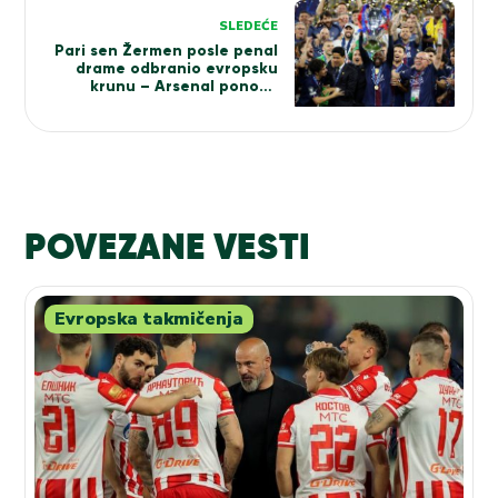
SLEDEĆE
Pari sen Žermen posle penal
drame odbranio evropsku
krunu – Arsenal ponovo
praznih šaka, Gabrijel
tragičar
POVEZANE VESTI
Evropska takmičenja