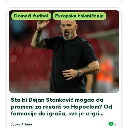
Domaći fudbal
Evropska takmičenja
Šta bi Dejan Stanković mogao da
promeni za revanš sa Hapoelom? Od
formacije do igrača, sve je u igri…
pre 3 dana
2