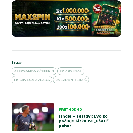
Tagovi:
ALEKSANDAR ČEFERIN
FK ARSENAL
FK CRVENA ZVEZDA
ZVEZDAN TERZIĆ
Kretanje
PRETHODNO
članka
Finale – sastavi: Evo ko
počinje bitku za „ušati“
pehar