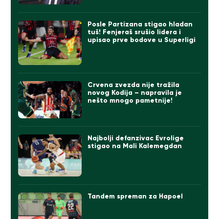
Posle Partizana stigao hladan
tuš! Fenjeraš srušio lidera i
upisao prve bodove u Superligi
Crvena zvezda nije tražila
novog Kodija – napravila je
nešto mnogo pametnije!
Najbolji defanzivac Evrolige
stigao na Mali Kalemegdan
Tandem spreman za Hapoel