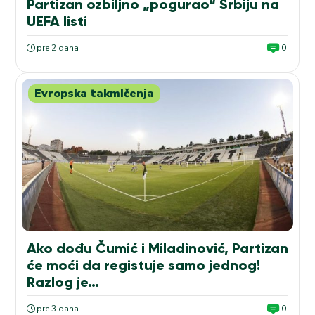
Partizan ozbiljno „pogurao“ Srbiju na
UEFA listi
pre 2 dana
0
Evropska takmičenja
Ako dođu Čumić i Miladinović, Partizan
će moći da registuje samo jednog!
Razlog je…
pre 3 dana
0