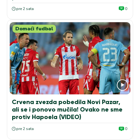
pre 2 sata
0
Domaći fudbal
Crvena zvezda pobedila Novi Pazar,
ali se i ponovo mučila! Ovako ne sme
protiv Hapoela (VIDEO)
pre 2 sata
0