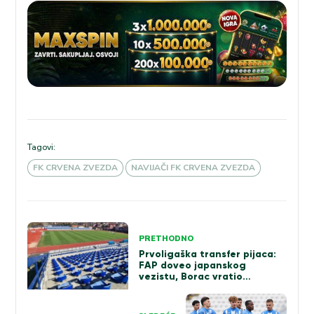
Tagovi:
FK CRVENA ZVEZDA
NAVIJAČI FK CRVENA ZVEZDA
Kretanje
PRETHODNO
članka
Prvoligaška transfer pijaca:
FAP doveo japanskog
vezistu, Borac vratio
iskusnog golmana