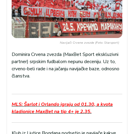
Navijači Crvene zvezde (Foto: Starsport)
Dominira Crvena zvezda (MaxBet Sport ekskluzivni
partner) srpskim fudbalom nepunu deceniju. Uz to,
crveno-beli rade i na jačanju navijačke baze, odnosno
članstva.
MLS: Šarlot i Orlando igraju od 01.30, a kvota
kladionice MaxBet na tip 4+ je 2.35.
Klub iz Ljutice Bogdana podsetio je navijače kakve