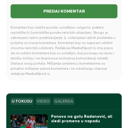
Komentari koji sadrže psovke, uvredljive, vulgarne, preteće,
rasističke ili šovinističke poruke neće biti objavljeni. Strogo je
zabranjeno lažno predstavljanje, tj. ostavljanje lažnih podataka u
poljima za slanje komentara. Komentari koji su napisani velikim
slovima neće biti odobreni. Redakcija MaxbetSport.rs ima pravo
da ne odobri komentare koji su uvredljivi, koji pozivaju na rasnu i
etničku mržnju i ne doprinose normalnoj komunikaciji između
čitalaca ovog portala. Mišljenja iznešena u komentarima su
privatno mišljenje autora komentara i ne odražavaju stavove
redakcije MaxbetSport.rs.
U FOKUSU
VIDEO
GALERIJA
Ponovo na golu Radanović, ali
sledi promena u napadu