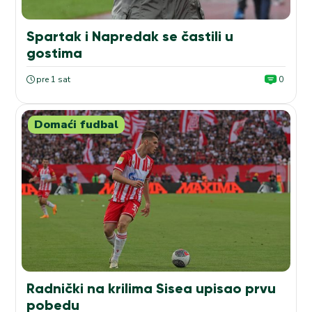
Spartak i Napredak se častili u
gostima
pre 1 sat
0
Domaći fudbal
Radnički na krilima Sisea upisao prvu
pobedu