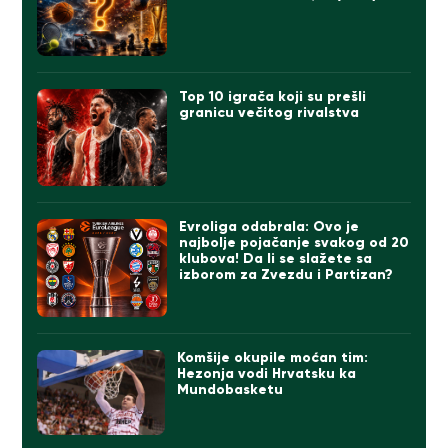
Top 10 igrača koji su prešli
granicu večitog rivalstva
Evroliga odabrala: Ovo je
najbolje pojačanje svakog od 20
klubova! Da li se slažete sa
izborom za Zvezdu i Partizan?
Komšije okupile moćan tim:
Hezonja vodi Hrvatsku ka
Mundobasketu