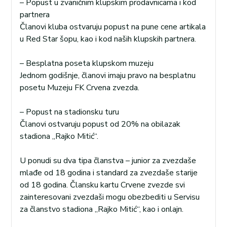
– Popust u zvaničnim klupskim prodavnicama i kod
partnera
Članovi kluba ostvaruju popust na pune cene artikala
u Red Star šopu, kao i kod naših klupskih partnera.
– Besplatna poseta klupskom muzeju
Jednom godišnje, članovi imaju pravo na besplatnu
posetu Muzeju FK Crvena zvezda.
– Popust na stadionsku turu
Članovi ostvaruju popust od 20% na obilazak
stadiona „Rajko Mitić“.
U ponudi su dva tipa članstva – junior za zvezdaše
mlađe od 18 godina i standard za zvezdaše starije
od 18 godina. Člansku kartu Crvene zvezde svi
zainteresovani zvezdaši mogu obezbediti u Servisu
za članstvo stadiona „Rajko Mitić“, kao i onlajn.