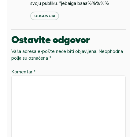
svoju publiku. *jebaiga baaa%%%%%
ODGOVORI
Ostavite odgovor
Vaša adresa e-pošte neće biti objavljena.
Neophodna
polja su označena
*
Komentar
*