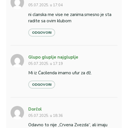
05.07.2025. u 17:04
ni clanska me vise ne zanima.smesno je sta
radite sa ovim klubom
ODGOVORI
Glupo gluplje najgluplje
05.07.2025. u 17:19
Mi iz Ćacilenda imamo ufur za đž.
ODGOVORI
Dorčol
05.07.2025. u 18:36
Odavno to nije „Crvena Zvezda“, ali imaju