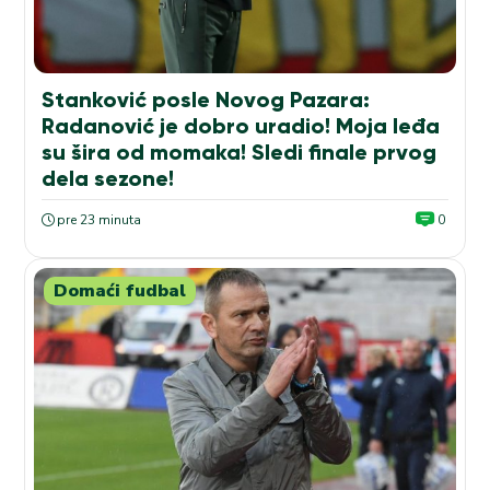
Stanković posle Novog Pazara:
Radanović je dobro uradio! Moja leđa
su šira od momaka! Sledi finale prvog
dela sezone!
pre 23 minuta
0
Domaći fudbal