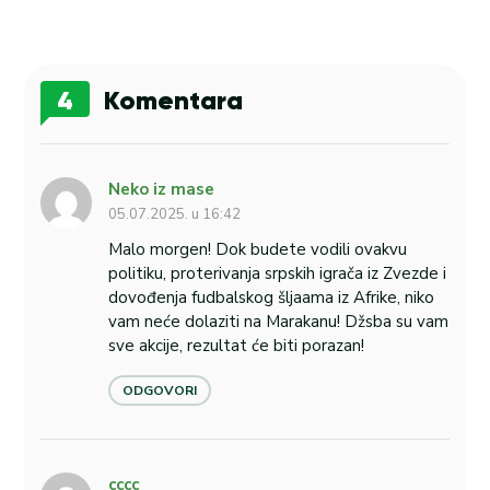
4
Komentara
Neko iz mase
05.07.2025. u 16:42
Malo morgen! Dok budete vodili ovakvu
politiku, proterivanja srpskih igrača iz Zvezde i
dovođenja fudbalskog šljaama iz Afrike, niko
vam neće dolaziti na Marakanu! Džsba su vam
sve akcije, rezultat će biti porazan!
ODGOVORI
cccc