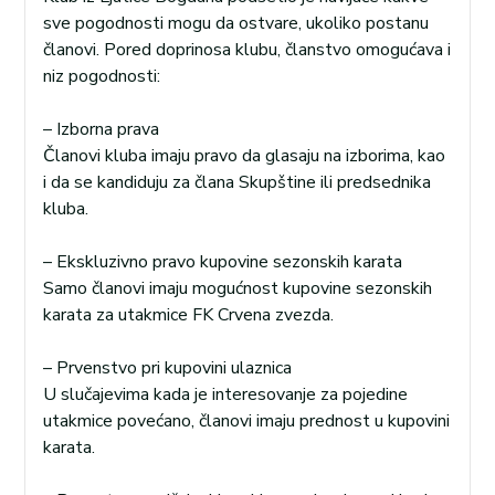
sve pogodnosti mogu da ostvare, ukoliko postanu
članovi. Pored doprinosa klubu, članstvo omogućava i
niz pogodnosti:
– Izborna prava
Članovi kluba imaju pravo da glasaju na izborima, kao
i da se kandiduju za člana Skupštine ili predsednika
kluba.
– Ekskluzivno pravo kupovine sezonskih karata
Samo članovi imaju mogućnost kupovine sezonskih
karata za utakmice FK Crvena zvezda.
– Prvenstvo pri kupovini ulaznica
U slučajevima kada je interesovanje za pojedine
utakmice povećano, članovi imaju prednost u kupovini
karata.