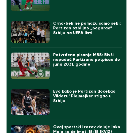
Crno-beli ne pomažu samo sebi:
Partizan ozbiljno „pogurao“
Srbiju na UEFA listi
Potvrđeno pisanje MBS: Bivši
napadač Partizana potpisao do
juna 2031. godine
Evo kako je Partizan dočekao
Vildozu! Plejmejker stigao u
Srbiju
Ovaj sportski izazov deluje lako.
Malo ko će imati 15/15 (KVIZ)