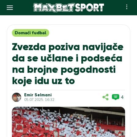
Skip
to
content
Domaći fudbal
Zvezda poziva navijače
da se učlane i podseća
na brojne pogodnosti
koje idu uz to
Emir Selmani
4
05.07.2025. 16:32