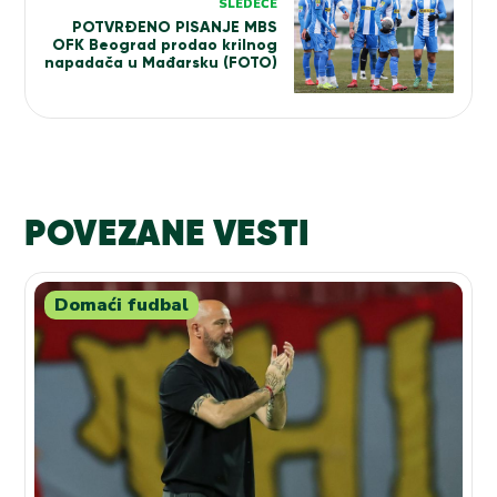
SLEDEĆE
POTVRĐENO PISANJE MBS
OFK Beograd prodao krilnog
napadača u Mađarsku (FOTO)
POVEZANE VESTI
Domaći fudbal