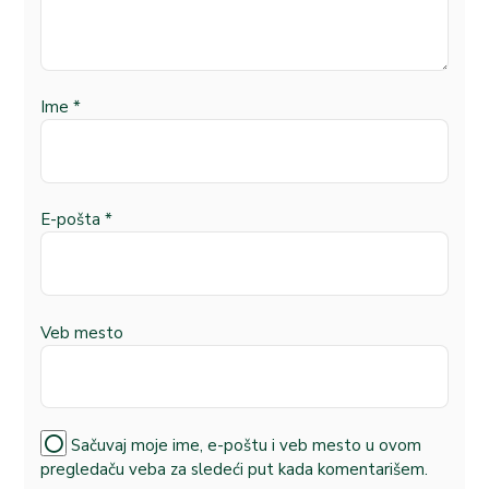
Ime
*
E-pošta
*
Veb mesto
Sačuvaj moje ime, e-poštu i veb mesto u ovom
pregledaču veba za sledeći put kada komentarišem.