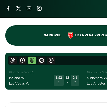
Skip
NAJNOVIJE
FK CRVENA ZVEZD
to
content
Košarka WNBA
Košarka W
1.93
13
2.1
Indiana W
Minnesota 
1
x
2
Las Vegas W
Los Angeles