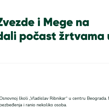
Zvezde i Mege na
ali počast žrtvama 
Osnovnoj školi „Vladislav Ribnikar“ u centru Beograda. 
obezbeđenja i ranio nekoliko osoba.