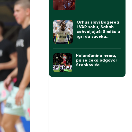
Orhus slavi Bogerea
i VAR sobu, Sabah
zahvaljujući Simiću u
igri da sačeka
Zvezdu ili Hapoel
Holanđanina nema,
pa se čeka odgovor
Stankovića