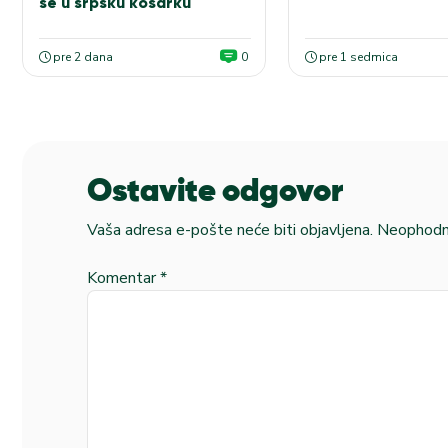
se u srpsku košarku
pre 2 dana
0
pre 1 sedmica
Ostavite odgovor
Vaša adresa e-pošte neće biti objavljena.
Neophodna
Komentar
*