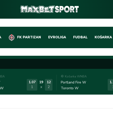
A
FK PARTIZAN
EVROLIGA
FUDBAL
KOŠARKA
DOMAĆI FUDBAL
EVROLIGA
LIGE PETICE
ABA LIGA
EVROPSKA TAKMIČEN
NBA LIGA
NBA
Košarka WNBA
OSTALE LIGE
REPREZEN
1.07
19
12
1.
W
Portland Fire W
1
x
2
 W
Toronto W
REPREZENTATIVNI FU
OSTALE L