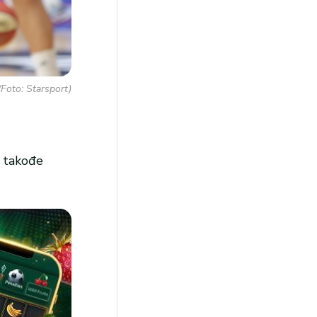
(Foto: Starsport)
e takođe