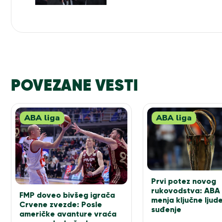
POVEZANE VESTI
ABA liga
ABA liga
Prvi potez novog
rukovodstva: ABA 
FMP doveo bivšeg igrača
menja ključne ljud
Crvene zvezde: Posle
suđenje
američke avanture vraća