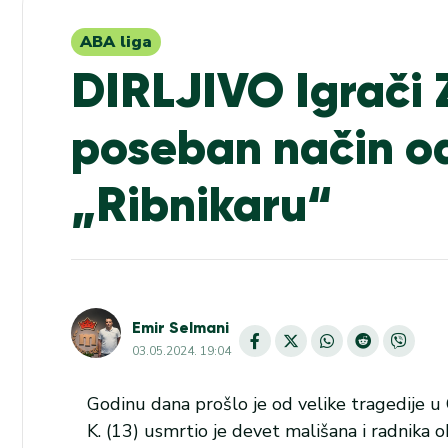
ABA liga
DIRLJIVO Igrači 
poseban način od
„Ribnikaru“
Emir Selmani
03.05.2024. 19:04
Godinu dana prošlo je od velike tragedije u 
K. (13) usmrtio je devet mališana i radnika 