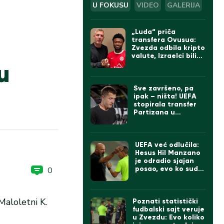
U FOKUSU
VIDEO
GALERIJA
„Luda“ priča
transfera Ovusua:
Zvezda odbila kripto
valute, Izraelci bili
u
sumnjičavi, na kraju
umešan Bajern iz
Minhena
Sve završeno, pa
ipak – ništa! UEFA
stopirala transfer
Partizana u
najgorem mogućem
trenutku
UEFA već odlučila:
Hesus Hil Manzano
je odradio sjajan
posao, evo ko sudi
0
Zvezdi u revanšu!
Maloletni K.
Poznati statistički
fudbalski sajt veruje
u Zvezdu: Evo koliko