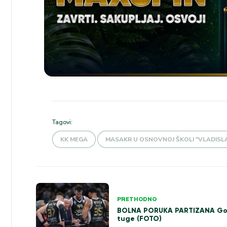
Tagovi:
KK MEGA
MASAKR U OSNOVNOJ ŠKOLI "VLADISLA
Kretanje
PRETHODNO
članka
BOLNA PORUKA PARTIZANA Go
tuge (FOTO)