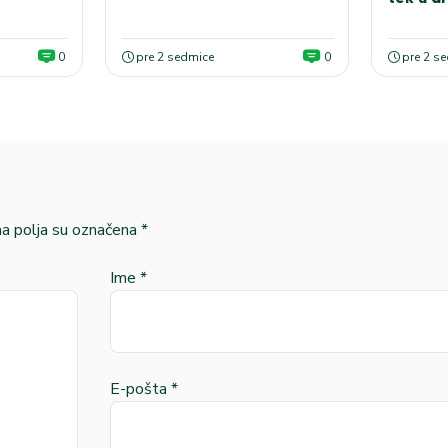
0
pre 2 sedmice
0
pre 2 s
 polja su označena
*
Ime
*
E-pošta
*