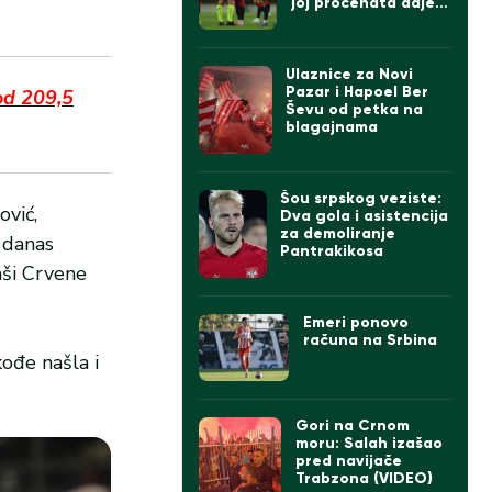
joj procenata daje
da će da prođe
Hapoel (FOTO)
Ulaznice za Novi
Pazar i Hapoel Ber
od 209,5
Ševu od petka na
blagajnama
Šou srpskog veziste:
ović,
Dva gola i asistencija
za demoliranje
a danas
Pantrakikosa
kaši Crvene
Emeri ponovo
računa na Srbina
kođe našla i
Gori na Crnom
moru: Salah izašao
pred navijače
Trabzona (VIDEO)