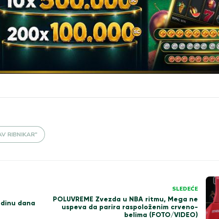
V RIBNIKAR"
SLEDEĆE
POLUVREME Zvezda u NBA ritmu, Mega ne
dinu dana
uspeva da parira raspoloženim crveno-
belima (FOTO/VIDEO)