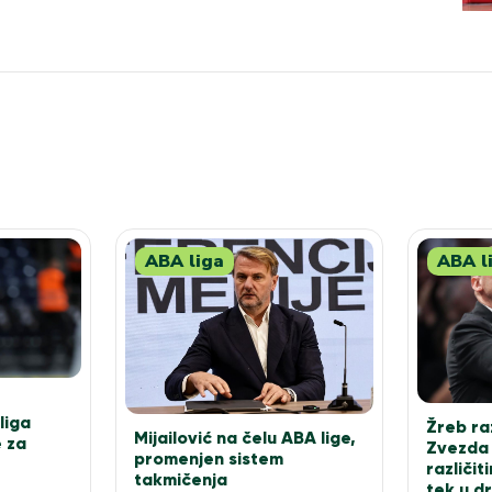
ABA liga
ABA l
liga
Žreb ra
Mijailović na čelu ABA lige,
e za
Zvezda 
promenjen sistem
različi
takmičenja
tek u dr