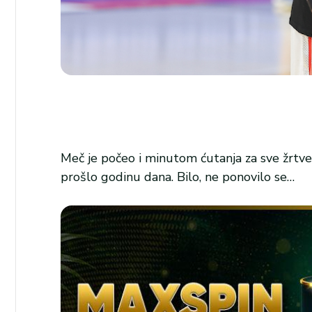
Meč je počeo i minutom ćutanja za sve žrtve 
prošlo godinu dana. Bilo, ne ponovilo se…