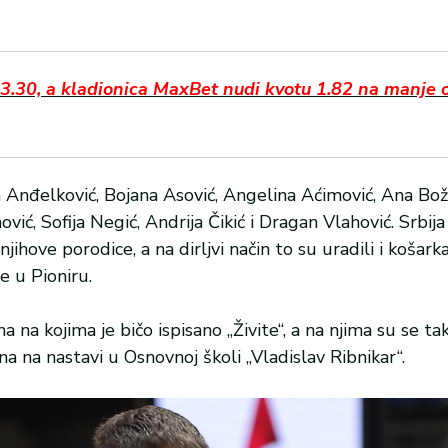
 03.30, a kladionica MaxBet nudi kvotu 1.82 na manje 
Anđelković, Bojana Asović, Angelina Aćimović, Ana Bož
vić, Sofija Negić, Andrija Čikić i Dragan Vlahović. Srbij
jihove porodice, a na dirljvi način to su uradili i košar
 u Pioniru.
 na kojima je bičo ispisano „Živite“, a na njima su se ta
na na nastavi u Osnovnoj školi „Vladislav Ribnikar“.