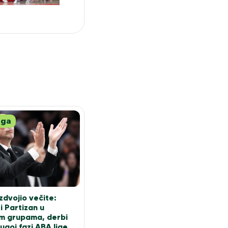
iga
zdvojio večite:
i Partizan u
tim grupama, derbi
ugoj fazi ABA lige