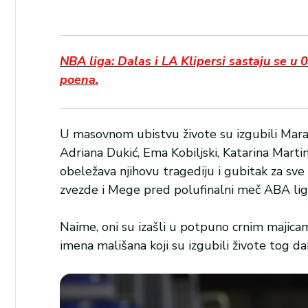
NBA liga: Dalas i LA Klipersi sastaju se u
poena.
U masovnom ubistvu živote su izgubili Mara 
Adriana Dukić, Ema Kobiljski, Katarina Martino
obeležava njihovu tragediju i gubitak za sve n
zvezde i Mege pred polufinalni meč ABA lige
Naime, oni su izašli u potpuno crnim majicama
imena mališana koji su izgubili živote tog da