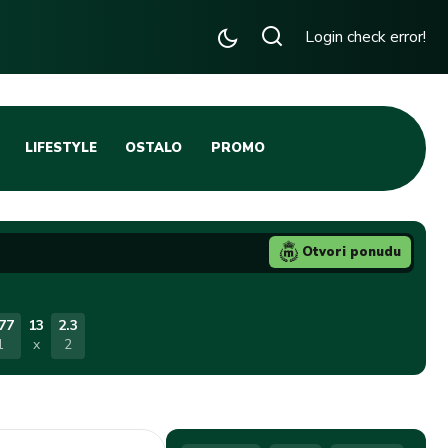
Login check error!
LIFESTYLE
OSTALO
PROMO
TENIS
TIFO SCENA
Otvori ponudu
JA
FUTSAL
TATIVNA KOŠARKA
KROZ OBRUČ!
77
13
2.3
1
x
2
DBAL
IGE
BLOG
INTERVJU NA MAX