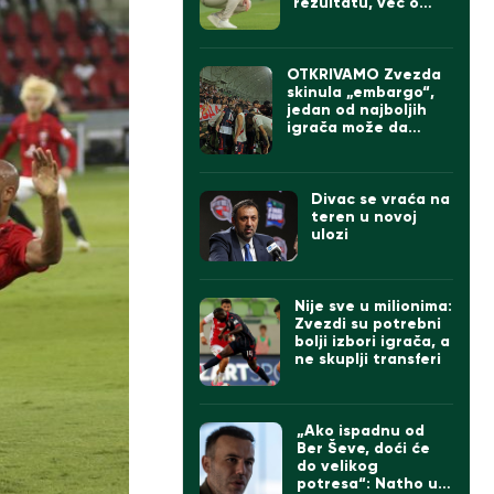
rezultatu, već o
onome što sledi
OTKRIVAMO Zvezda
skinula „embargo“,
jedan od najboljih
igrača može da
napusti „Marakanu“
Divac se vraća na
teren u novoj
ulozi
Nije sve u milionima:
Zvezdi su potrebni
bolji izbori igrača, a
ne skuplji transferi
„Ako ispadnu od
Ber Ševe, doći će
do velikog
potresa“: Natho u