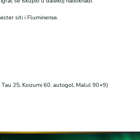
igrač se iskupio u dalekoj nadoknadi.
ster siti i Fluminense.
9, Tau 25, Koizumi 60. autogol, Malul 90+9)