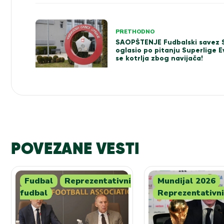
Kretanje
PRETHODNO
SAOPŠTENJE Fudbalski savez S
članka
oglasio po pitanju Superlige 
se kotrlja zbog navijača!
POVEZANE VESTI
Fudbal
Reprezentativni
Mundijal 2026
fudbal
Reprezentativni