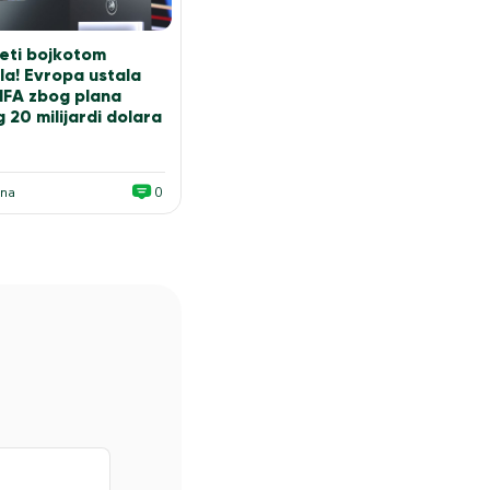
eti bojkotom
la! Evropa ustala
FIFA zbog plana
 20 milijardi dolara
ana
0