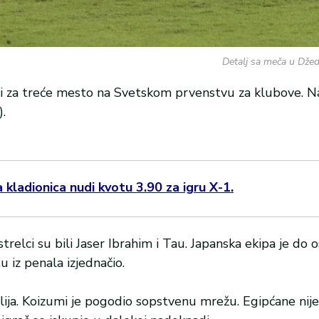
Detalj sa meča u Džed
rbi za treće mesto na Svetskom prvenstvu za klubove. Na
).
kladionica nudi kvotu 3.90 za igru X-1.
trelci su bili Jaser Ibrahim i Tau. Japanska ekipa je do
 iz penala izjednačio.
lija. Koizumi je pogodio sopstvenu mrežu. Egipćane nij