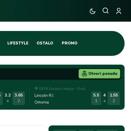
LIFESTYLE
OSTALO
PROMO
TENIS
TIFO SCENA
Otvori ponudu
JA
FUTSAL
UEFA Europa League - Qual.
TATIVNA KOŠARKA
KROZ OBRUČ!
5
3.2
3.65
5.5
4
1.55
Lincoln R.I.
x
2
1
x
2
Omonia
DBAL
IGE
BLOG
INTERVJU NA MAX