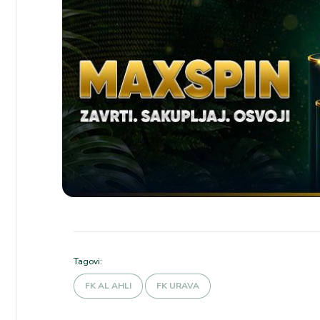
Tagovi:
FK AL AHLI
FK URAVA