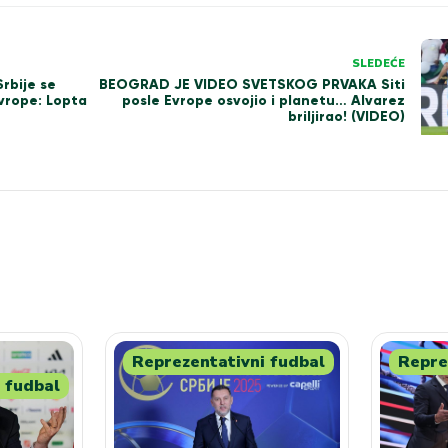
SLEDEĆE
rbije se
BEOGRAD JE VIDEO SVETSKOG PRVAKA Siti
Evrope: Lopta
posle Evrope osvojio i planetu… Alvarez
briljirao! (VIDEO)
Reprezentativni fudbal
Repre
 fudbal