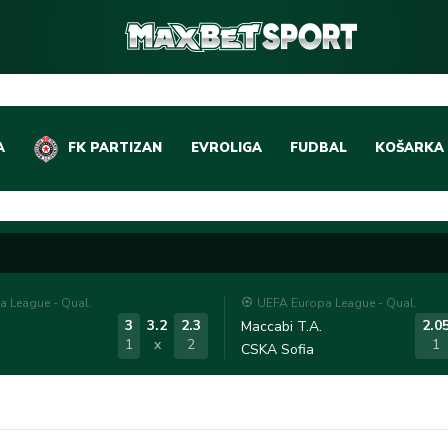
A
FK PARTIZAN
EVROLIGA
FUDBAL
KOŠARKA
DOMAĆI FUDBAL
EVROLIGA
LIGE PETICE
ABA LIGA
EVROPSKA TAKMIČEN
NBA LIGA
 League - Qual.
UEFA Europa League - Qual.
OSTALE LIGE
REPREZEN
3
3.2
2.3
2.0
Maccabi T.A.
1
x
2
1
CSKA Sofia
REPREZENTATIVNI FU
OSTALE L