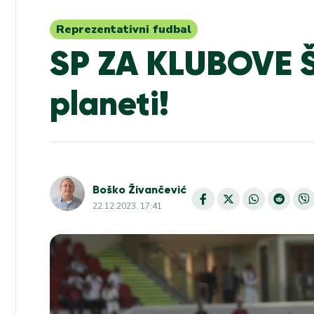
Reprezentativni fudbal
SP ZA KLUBOVE Š
planeti!
Boško Živančević
22.12.2023. 17:41