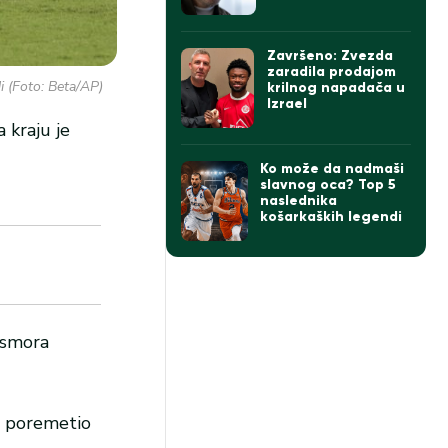
Izraelu govorio o
Zvezdi
Završeno: Zvezda
zaradila prodajom
i (Foto: Beta/AP)
krilnog napadača u
Izrael
 kraju je
Ko može da nadmaši
slavnog oca? Top 5
naslednika
košarkaških legendi
 osmora
e poremetio