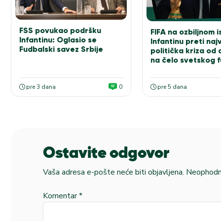
FSS povukao podršku
FIFA na ozbiljnom i
Infantinu: Oglasio se
Infantinu preti na
Fudbalski savez Srbije
politička kriza od
na čelo svetskog 
pre 3 dana
0
pre 5 dana
Ostavite odgovor
Vaša adresa e-pošte neće biti objavljena.
Neophodna
Komentar
*