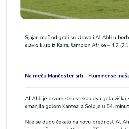
Sjajan meč odigrali su Urava i Al Ahli u bo
slavio klub iz Kaira, šampion Afrike – 4:2 (2:1
Na meču Mančester siti – Fluminense, naša 
Al Ahli je brzometno stekao dva gola viška, s
smanjila golom Kantea, a Šolc je u 54. minutu
Nije se dugo čekalo na novu prednost Al Ah