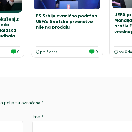
UEFA pr
FS Srbije zvanično podržao
skušenju:
Mondija
UEFA: Svetsko prvenstvo
jveća
protiv 
nije na prodaju
 dolaska
vrednog
fudbala
0
pre 6 dana
0
pre 6 d
 polja su označena
*
Ime
*