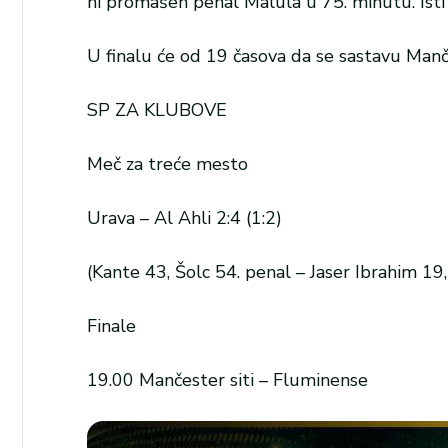
ni promašen penal Malula u 75. minutu. Isti 
U finalu će od 19 časova da se sastavu Manče
SP ZA KLUBOVE
Meč za treće mesto
Urava – Al Ahli 2:4 (1:2)
(Kante 43, Šolc 54. penal – Jaser Ibrahim 1
Finale
19.00 Mančester siti – Fluminense