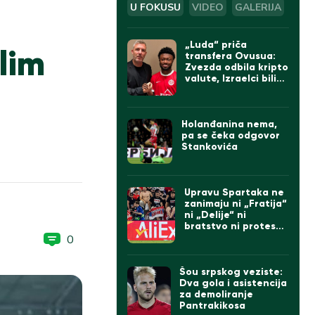
U FOKUSU
VIDEO
GALERIJA
„Luda“ priča
lim
transfera Ovusua:
Zvezda odbila kripto
valute, Izraelci bili
sumnjičavi, na kraju
umešan Bajern iz
Minhena
Holanđanina nema,
pa se čeka odgovor
Stankovića
Upravu Spartaka ne
zanimaju ni „Fratija“
ni „Delije“ ni
bratstvo ni protesti:
Doveli Albanca sa
0
tetovažom
komadanta UČK
(FOTO)
Šou srpskog veziste:
Dva gola i asistencija
za demoliranje
Pantrakikosa