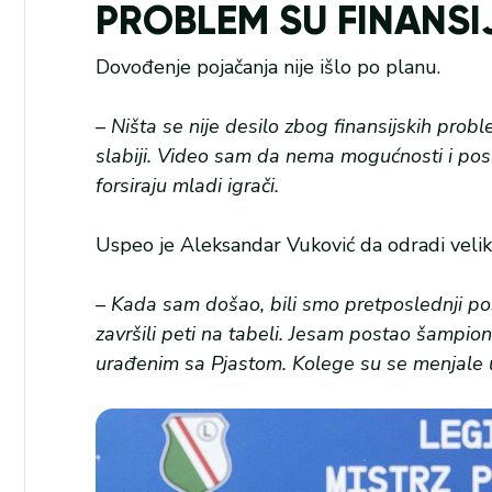
PROBLEM SU FINANSI
Dovođenje pojačanja nije išlo po planu.
– Ništa se nije desilo zbog finansijskih prob
slabiji. Video sam da nema mogućnosti i posl
forsiraju mladi igrači.
Uspeo je Aleksandar Vuković da odradi velik
– Kada sam došao, bili smo pretposlednji pos
završili peti na tabeli. Jesam postao šampion
urađenim sa Pjastom. Kolege su se menjale u