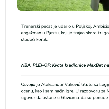
Trenerski pečat je udario u Poljskoj. Ambicio
angažman u Pjastu, koji je trajao skoro tri 
sledeći korak.
NBA, PLEJ-OF: Kvota kladionice MaxBet na 
Osvojio je Aleksandar Vuković titulu sa Legi
ocenu, kao i sam način igre. U razgovoru za 
ugovor da ostane u Glivicima, da su ponude n