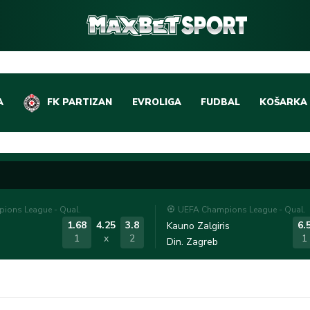
A
FK PARTIZAN
EVROLIGA
FUDBAL
KOŠARKA
DOMAĆI FUDBAL
EVROLIGA
LIGE PETICE
ABA LIGA
EVROPSKA TAKMIČEN
NBA LIGA
ions League - Qual.
UEFA Champions League - Qual.
OSTALE LIGE
REPREZEN
1.68
4.25
3.8
6.
Kauno Zalgiris
1
x
2
1
Din. Zagreb
REPREZENTATIVNI FU
OSTALE L