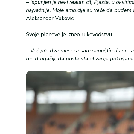
–
Ispunjen je neki realan cilj Pjasta, u okvi
najvažnije. Moje ambicije su veće da budem d
Aleksandar Vuković.
Svoje planove je izneo rukovodstvu.
– Već pre dva meseca sam saopštio da se ras
bio drugačiji, da posle stabilizacije pokušamo