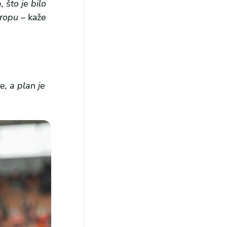
 što je bilo
vropu
– kaže
, a plan je