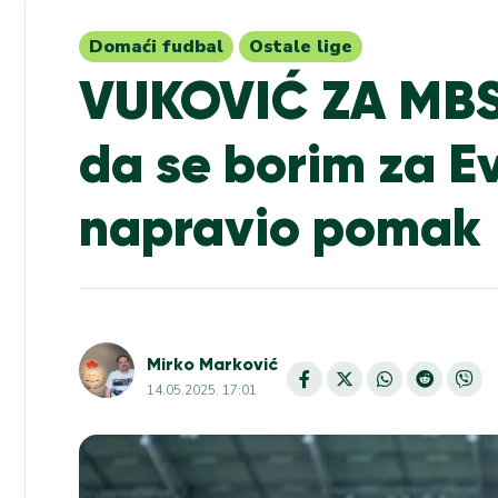
Domaći fudbal
Ostale lige
VUKOVIĆ ZA MBS 
da se borim za Ev
napravio pomak
Mirko Marković
14.05.2025. 17:01