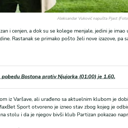
Aleksandar Vuković napušta Pjast (Foto:
zan i cenjen, a dok su se kolege menjale, jedini je imao
godine. Rastanak se primako pošto želi nove izazove, pa 
pobedu Bostona protiv Njujorka (01:00) je 1.60.
jom iz Varšave, ali urađeno sa aktuelnim klubom je dobi
MaxBet Sport otvoreno je izneo stav zbog kojeg je odbi
a stolu i da je njegov bivši klub Partizan pokazao nap