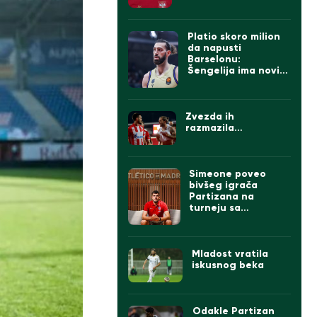
Platio skoro milion
da napusti
Barselonu:
Šengelija ima novi
klub
Zvezda ih
razmazila…
Simeone poveo
bivšeg igrača
Partizana na
turneju sa
Atletikom
Mladost vratila
iskusnog beka
Odakle Partizan