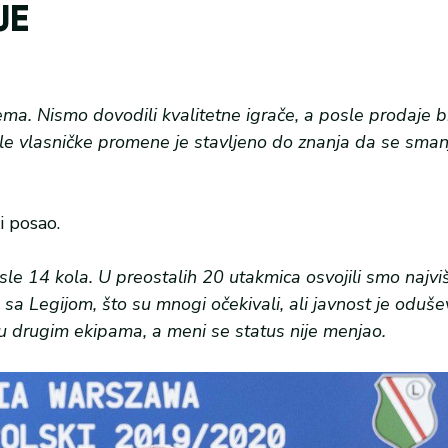
JE
lema. Nismo dovodili kvalitetne igrače, a posle prodaje b
e vlasničke promene je stavljeno do znanja da se smanj
i posao.
le 14 kola. U preostalih 20 utakmica osvojili smo najvi
 sa Legijom, što su mnogi očekivali, ali javnost je oduše
 drugim ekipama, a meni se status nije menjao.