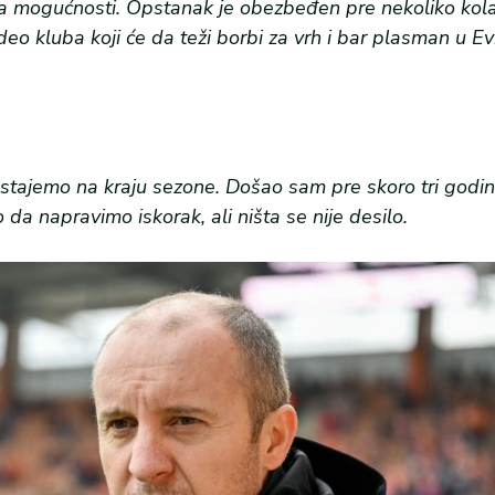
rima mogućnosti. Opstanak je obezbeđen pre nekoliko kola,
eo kluba koji će da teži borbi za vrh i bar plasman u E
tajemo na kraju sezone. Došao sam pre skoro tri godine
 da napravimo iskorak, ali ništa se nije desilo.