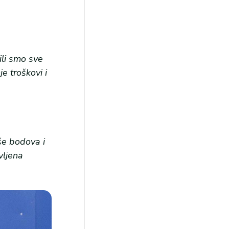
ili smo sve
e troškovi i
še bodova i
vljena