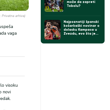
može da zapreti
Tobolu?
 Privatna arhiva)
Najpoznatiji španski
 uspeša
košarkaški novinar o
dolasku Kampaca u
sada vaga
Zvezdu, evo šta je
rekao
lo visoku
o novi
redak.