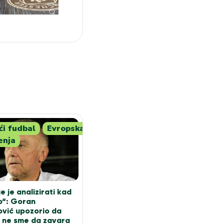
i fudbal
Evropska
enja
e je analizirati kad
o“: Goran
vić upozorio da
 ne sme da zavara