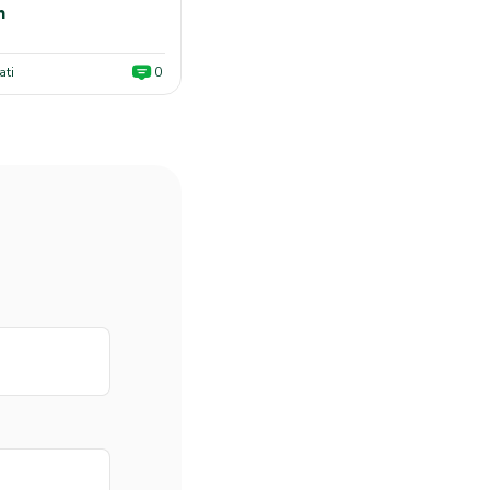
n
ati
0