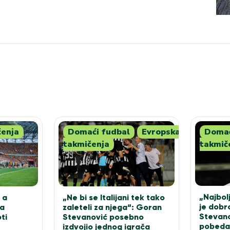
čenja
Domaći fudbal
Evropska
Domać
takmičenja
takmič
„Najbolj
„Ne bi se Italijani tek tako
 a
je dobr
zaleteli za njega“: Goran
za
Stevano
Stevanović posebno
ti
pobeda
izdvojio jednog igrača