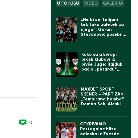
U FOKUSU
VIDEO
GALERIJA
„Ne bi se Italijani
tek tako zaleteli za
njega“: Goran
Stevanović posebno
izdvojio jednog
igrača Partizana
Kako su u Evropi
prošli klubovi iz
bivše Juge: Hajduk
bacio „petardu“,
velika pobeda Borca
MAXBET SPORT
SKENER – PARTIZAN:
„Tempirana bomba“
Demba Sek, Aleskić
sve bolji, ali „parni
valjak“ ima ogroman
problem
0
OTKRIVAMO
Portugalac blizu
odlaska iz Zvezde