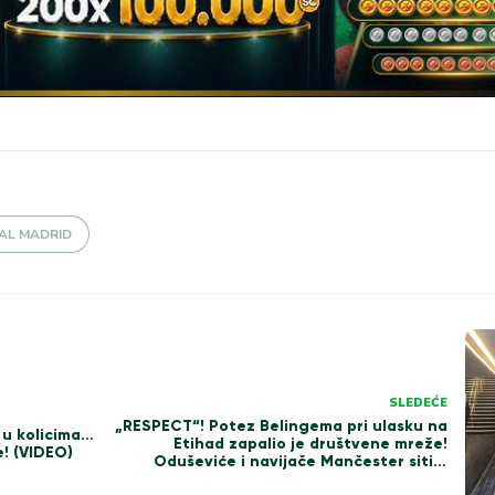
EAL MADRID
SLEDEĆE
„RESPECT“! Potez Belingema pri ulasku na
u kolicima…
Etihad zapalio je društvene mreže!
e! (VIDEO)
Oduševiće i navijače Mančester sitija
(VIDEO)