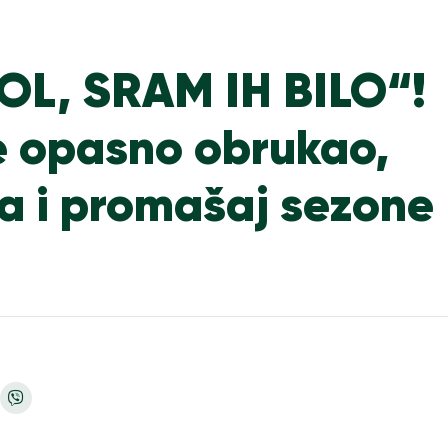
L, SRAM IH BILO“!
e opasno obrukao,
a i promašaj sezone