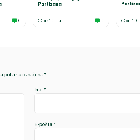
Partiza
Partizana
a
0
pre 10 sati
0
pre 10 s
 polja su označena
*
Ime
*
E-pošta
*