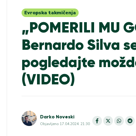
Evropska takmičenja
„POMERILI MU GO
Bernardo Silva s
pogledajte možd
(VIDEO)
Darko Noveski
Objavljeno
17.04.2024. 21:30