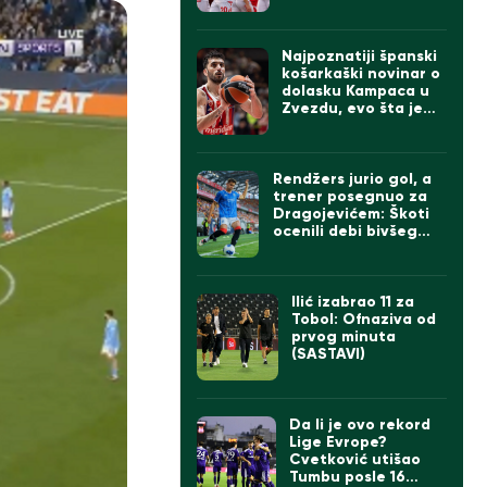
Najpoznatiji španski
košarkaški novinar o
dolasku Kampaca u
Zvezdu, evo šta je
rekao
Rendžers jurio gol, a
trener posegnuo za
Dragojevićem: Škoti
ocenili debi bivšeg
kapitena Partizana
Ilić izabrao 11 za
Tobol: Ofnaziva od
prvog minuta
(SASTAVI)
Da li je ovo rekord
Lige Evrope?
Cvetković utišao
Tumbu posle 16