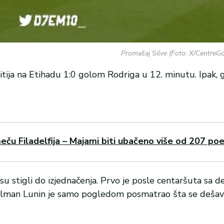
Promašaj Silve (Foto: X/CentreGo
tija na Etihadu 1:0 golom Rodriga u 12. minutu. Ipak, g
eču Filadelfija – Majami biti ubačeno više od 207 poe
su stigli do izjednačenja. Prvo je posle centaršuta sa d
olman Lunin je samo pogledom posmatrao šta se dešava