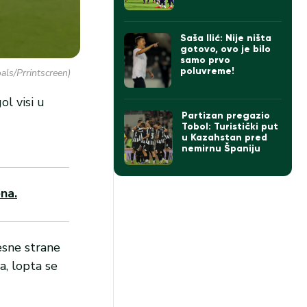
sekundi (VIDEO)
Saša Ilić: Nije ništa
gotovo, ovo je bilo
samo prvo
poluvreme!
als/Prrintscreen)
ol visi u
Partizan pregazio
Tobol: Turistički put
u Kazahstan pred
nemirnu Španiju
na.
esne strane
, lopta se