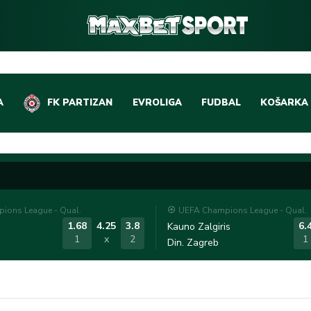
A
FK PARTIZAN
EVROLIGA
FUDBAL
KOŠARKA
DOMAĆI FUDBAL
EVROLIGA
LIGE PETICE
ABA LIGA
EVROPSKA TAKMIČEN
NBA LIGA
ions League - Qual.
UEFA Champions League - Qual.
OSTALE LIGE
REPREZEN
1.68
4.25
3.8
6.
Kauno Zalgiris
1
x
2
1
Din. Zagreb
REPREZENTATIVNI FU
OSTALE L