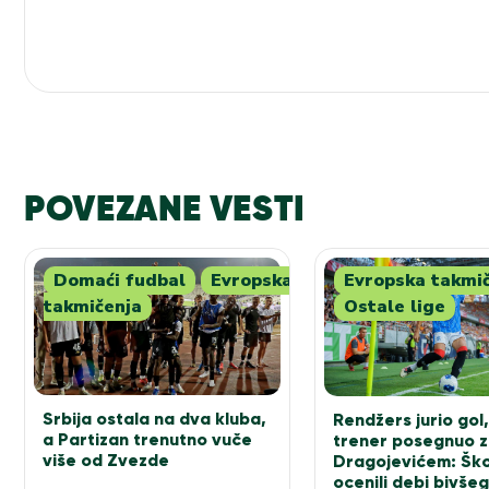
POVEZANE VESTI
Domaći fudbal
Evropska
Evropska takmi
takmičenja
Ostale lige
Srbija ostala na dva kluba,
Rendžers jurio gol,
a Partizan trenutno vuče
trener posegnuo 
više od Zvezde
Dragojevićem: Ško
ocenili debi bivšeg