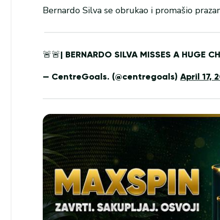
Bernardo Silva se obrukao i promašio prazan 
🚨🚨| BERNARDO SILVA MISSES A HUGE CH
— CentreGoals. (@centregoals)
April 17, 