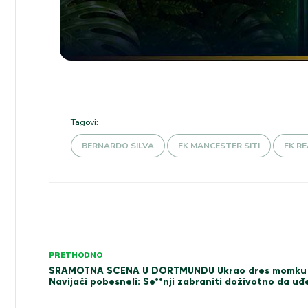
Tagovi:
BERNARDO SILVA
FK MANCESTER SITI
FK R
Kretanje
članka
PRETHODNO
SRAMOTNA SCENA U DORTMUNDU Ukrao dres momku 
Navijači pobesneli: Se**nji zabraniti doživotno da uđ