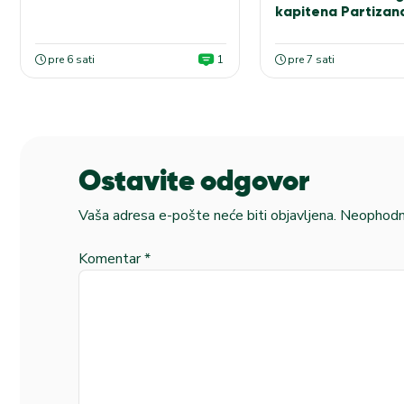
kapitena Partizan
pre 6 sati
1
pre 7 sati
Ostavite odgovor
Vaša adresa e-pošte neće biti objavljena.
Neophodna
Komentar
*