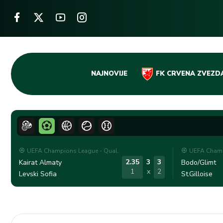
Skip
NAJNOVIJE
FK CRVENA ZVEZD
to
content
UEFA Champions League - Qual.
UEFA Champ
2.35
3
3
Kairat Almaty
Bodo/Glimt
1
x
2
Levski Sofia
St.Gilloise