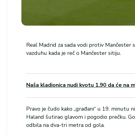
Real Madrid za sada vodi protiv Mančester si
vazduhu kada je reč o Mančester sitiju.
Naša kladionica nudi kvotu 1.90 da će na m
Pravo je čudo kako „građani“ u 19. minutu ni
Haland šutirao glavom i pogodio prečku. G
odbila na dva-tri metra od gola.