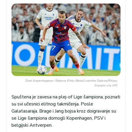
Duel Kopenhagena i Rakova (Foto: Beta/Liselotte Sabroe/Ritzau
Scanpix via AP)
Spuštena je zavesa na plej-of Lige šampiona, poznati
su svi učesnici elitnog takmičenja. Posle
Galatasaraja, Brage i Jang bojsa kroz doigravanje su
se Lige šampiona domogli Kopenhagen, PSV i
belgijski Antverpen.