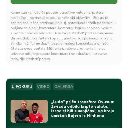
Komentari koji sadrže psovke, uvredljive, vulgarne, preteće,
rasističke ili šovinističke poruke neće biti objavljeni. Strogo je
zabranjeno lažno predstavljanje, tj. ostavljanje lažnih podataka u
poljima za slanje komentara. Komentari koji su napisani velikim
slovima neće biti odobreni. Redakcija MaxbetSport.rs ima pravo
da ne odobri komentare koji su uvredljivi, koji pozivaju na rasnu i
etničku mržnju i ne doprinose normalnoj komunikaciji između
čitalaca ovog portala. Mišljenja iznešena u komentarima su
privatno mišljenje autora komentara i ne odražavaju stavove
redakcije MaxbetSport.rs.
U FOKUSU
VIDEO
GALERIJA
„Luda“ priča transfera Ovusua:
Zvezda odbila kripto valute,
Izraelci bili sumnjičavi, na kraju
umešan Bajern iz Minhena