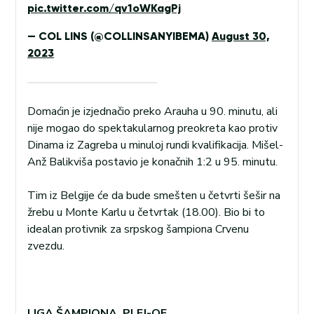
pic.twitter.com/qv1oWKagPj
— COL LINS (@COLLINSANYIBEMA)
August 30,
2023
Domaćin je izjednačio preko Arauha u 90. minutu, ali
nije mogao do spektakularnog preokreta kao protiv
Dinama iz Zagreba u minuloj rundi kvalifikacija. Mišel-
Anž Balikviša postavio je konačnih 1:2 u 95. minutu.
Tim iz Belgije će da bude smešten u četvrti šešir na
žrebu u Monte Karlu u četvrtak (18.00). Bio bi to
idealan protivnik za srpskog šampiona Crvenu
zvezdu.
LIGA ŠAMPIONA, PLEJ-OF