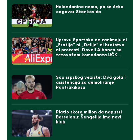
Holanđanina nema, pa se čeka
odgovor Stankovića
Upravu Spartaka ne zanimaju ni
„Fratija“ ni „Delije“ ni bratstvo
ni protesti: Doveli Albanca sa
tetovažom komadanta UČK
(FOTO)
Šou srpskog veziste: Dva gola i
asistencija za demoliranje
Pantrakikosa
Platio skoro milion da napusti
Barselonu: Šengelija ima novi
klub