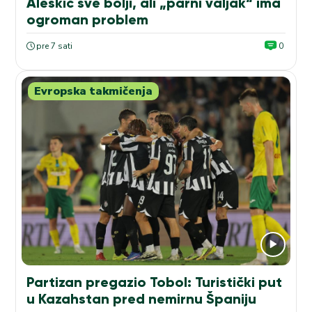
Aleskić sve bolji, ali „parni valjak“ ima
ogroman problem
pre 7 sati
0
Evropska takmičenja
Partizan pregazio Tobol: Turistički put
u Kazahstan pred nemirnu Španiju