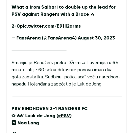
What a from Saibari to double up the lead for
PSV against Rangers with a Brace 🔥
2-0
pic.twitter.com/E91Il2arms
— FansArena (@FansArena4)
August 30, 2023
Smanjio je Rendžers preko Džejmsa Tavernijea u 65.
minutu, ali je 60 sekundi kasnije ponovo imao dva
gola zaostatka. Sudbinu „policajaca“ već u narednom
napadu Holanđana zapečatio je Luk de Jong.
PSV EINDHOVEN 3-1 RANGERS FC
⚽ 66′ Luuk de Jong (
#PSV
)
🅰️ Noa Lang