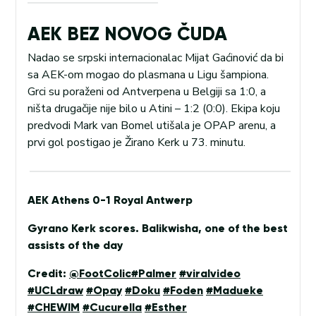
AEK BEZ NOVOG ČUDA
Nadao se srpski internacionalac Mijat Gaćinović da bi
sa AEK-om mogao do plasmana u Ligu šampiona.
Grci su poraženi od Antverpena u Belgiji sa 1:0, a
ništa drugačije nije bilo u Atini – 1:2 (0:0). Ekipa koju
predvodi Mark van Bomel utišala je OPAP arenu, a
prvi gol postigao je Žirano Kerk u 73. minutu.
AEK Athens 0-1 Royal Antwerp
Gyrano Kerk scores. Balikwisha, one of the best
assists of the day
Credit:
@FootColic
#Palmer
#viralvideo
#UCLdraw
#Opay
#Doku
#Foden
#Madueke
#CHEWIM
#Cucurella
#Esther