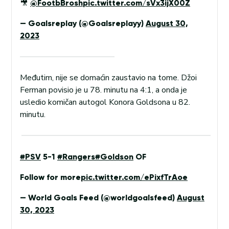
🎥
@FootbBrosh
pic.twitter.com/sVx3ijX00Z
— Goalsreplay (@Goalsreplayy)
August 30,
2023
Međutim, nije se domaćin zaustavio na tome. Džoi
Ferman povisio je u 78. minutu na 4:1, a onda je
usledio komičan autogol Konora Goldsona u 82.
minutu.
#PSV
5-1
#Rangers
#Goldson
OF
Follow for more
pic.twitter.com/ePixfTrAoe
— World Goals Feed (@worldgoalsfeed)
August
30, 2023