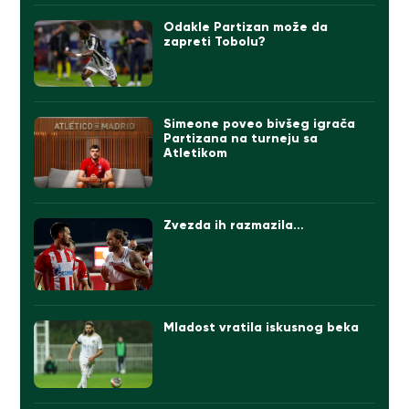
Odakle Partizan može da
zapreti Tobolu?
Simeone poveo bivšeg igrača
Partizana na turneju sa
Atletikom
Zvezda ih razmazila…
Mladost vratila iskusnog beka