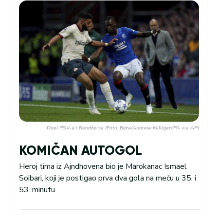
Duel PSV-a i Rendžersa (Foto: Beta/Andrew Milligan/PA via AP)
KOMIČAN AUTOGOL
Heroj tima iz Ajndhovena bio je Marokanac Ismael
Soibari, koji je postigao prva dva gola na meču u 35. i
53. minutu.