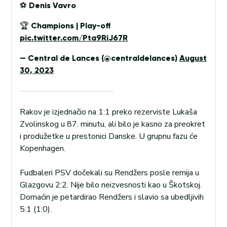
⚽️ Denis Vavro
🏆 Champions | Play-off
pic.twitter.com/Pta9RiJ67R
— Central de Lances (@centraldelances)
August
30, 2023
Rakov je izjednačio na 1:1 preko rezerviste Lukaša
Zvolinskog u 87. minutu, ali bilo je kasno za preokret
i produžetke u prestonici Danske. U grupnu fazu će
Kopenhagen.
Fudbaleri PSV dočekali su Rendžers posle remija u
Glazgovu 2:2. Nije bilo neizvesnosti kao u Škotskoj.
Domaćin je petardirao Rendžers i slavio sa ubedljivih
5:1 (1:0).