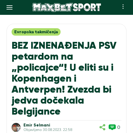
Skip
to
content
Evropska takmičenja
BEZ IZNENAĐENJA PSV
petardom na
„policajce“! U eliti su i
Kopenhagen i
Antverpen! Zvezda bi
jedva dočekala
Belgijance
Emir Selmani
0
Objavljeno
30.08.2023. 22:58