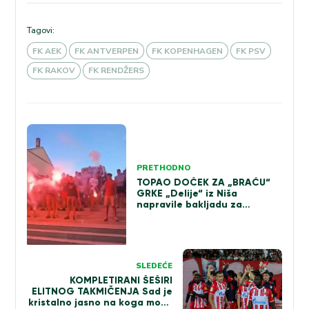
Tagovi:
FK AEK
FK ANTVERPEN
FK KOPENHAGEN
FK PSV
FK RAKOV
FK RENDŽERS
Kretanje
članka
PRETHODNO
TOPAO DOČEK ZA „BRAĆU“
GRKE „Delije“ iz Niša
napravile bakljadu za
fudbalere Olimpijakosa
(VIDEO)
SLEDEĆE
KOMPLETIRANI ŠEŠIRI
ELITNOG TAKMIČENJA Sad je
kristalno jasno na koga može