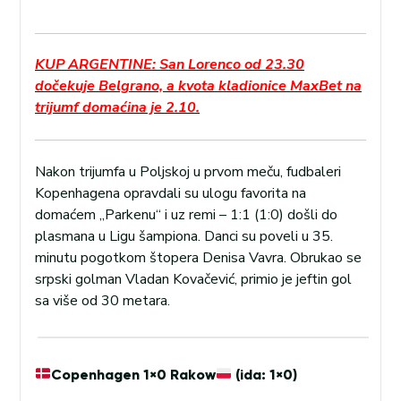
KUP ARGENTINE: San Lorenco od 23.30
dočekuje Belgrano, a kvota kladionice MaxBet na
trijumf domaćina je 2.10.
Nakon trijumfa u Poljskoj u prvom meču, fudbaleri
Kopenhagena opravdali su ulogu favorita na
domaćem „Parkenu“ i uz remi – 1:1 (1:0) došli do
plasmana u Ligu šampiona. Danci su poveli u 35.
minutu pogotkom štopera Denisa Vavra. Obrukao se
srpski golman Vladan Kovačević, primio je jeftin gol
sa više od 30 metara.
Copenhagen 1×0 Rakow
(ida: 1×0)