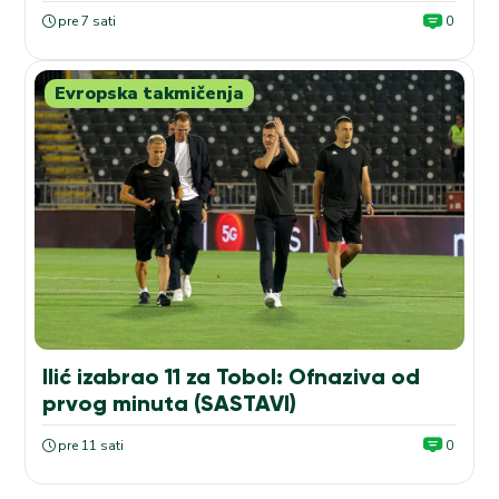
pre 7 sati
0
Evropska takmičenja
Ilić izabrao 11 za Tobol: Ofnaziva od
prvog minuta (SASTAVI)
pre 11 sati
0