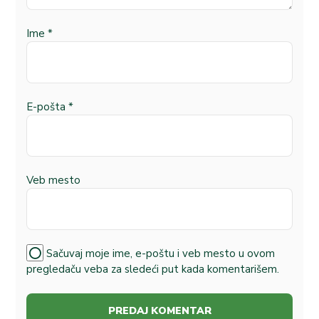
Ime
*
E-pošta
*
Veb mesto
Sačuvaj moje ime, e-poštu i veb mesto u ovom
pregledaču veba za sledeći put kada komentarišem.