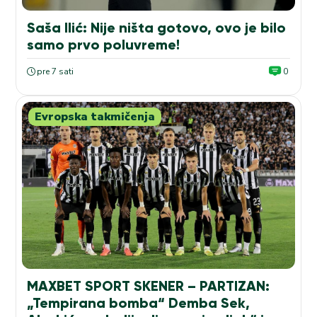
Saša Ilić: Nije ništa gotovo, ovo je bilo
samo prvo poluvreme!
pre 7 sati
0
Evropska takmičenja
MAXBET SPORT SKENER – PARTIZAN:
„Tempirana bomba“ Demba Sek,