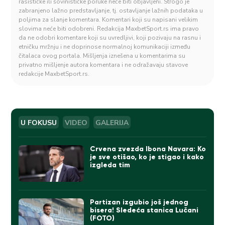
rasističke ili šovinističke poruke neće biti objavljeni. Strogo je
zabranjeno lažno predstavljanje, tj. ostavljanje lažnih podataka u
poljima za slanje komentara. Komentari koji su napisani velikim
slovima neće biti odobreni. Redakcija MaxbetSport.rs ima pravo
da ne odobri komentare koji su uvredljivi, koji pozivaju na rasnu i
etničku mržnju i ne doprinose normalnoj komunikaciji između
čitalaca ovog portala. Mišljenja iznešena u komentarima su
privatno mišljenje autora komentara i ne odražavaju stavove
redakcije MaxbetSport.rs.
U FOKUSU
VIDEO
GALERIJA
Crvena zvezda Ibona Navara: Ko
je sve otišao, ko je stigao i kako
izgleda tim
Partizan izgubio još jednog
bisera! Sledeća stanica Lučani
(FOTO)