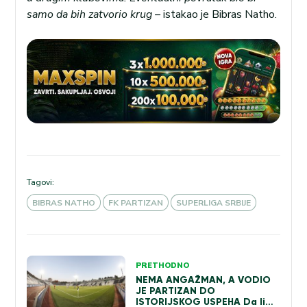
samo da bih zatvorio krug –
istakao je Bibras Natho.
Tagovi:
BIBRAS NATHO
FK PARTIZAN
SUPERLIGA SRBIJE
Kretanje
PRETHODNO
NEMA ANGAŽMAN, A VODIO
članka
JE PARTIZAN DO
ISTORIJSKOG USPEHA Da li