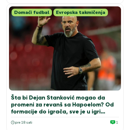
Domaći fudbal
Evropska takmičenja
Šta bi Dejan Stanković mogao da
promeni za revanš sa Hapoelom? Od
formacije do igrača, sve je u igri…
pre 18 sati
1