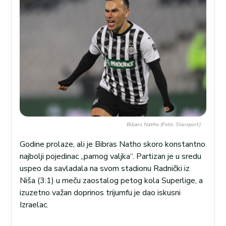
Bibars Natho (Foto: Starsport)
Godine prolaze, ali je Bibras Natho skoro konstantno
najbolji pojedinac „parnog valjka“. Partizan je u sredu
uspeo da savladala na svom stadionu Radnički iz
Niša (3:1) u meču zaostalog petog kola Superlige, a
izuzetno važan doprinos trijumfu je dao iskusni
Izraelac.