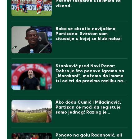
Poznat raspored utakmica za
vikend
Baba se obratio navijačima
Partizana: Svestan sam
situacije u kojoj se klub nalazi
Stanković pred Novi Pazar:
Dobro je što ponovo igramo na
„Marakani“, možemo da imamo
tri od tri da pravimo razliku na
direktne konkurente
Ako dođu Čumić i Miladinović,
Partizan će moći da registuje
samo jednog! Razlog je…
Ponovo na golu Radanović, ali