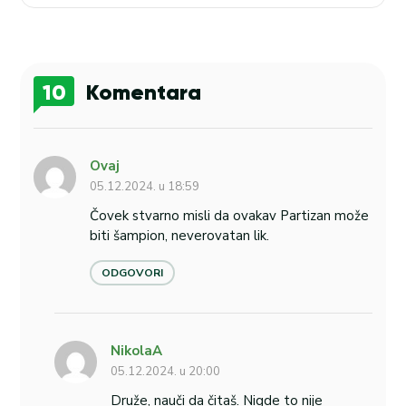
10
Komentara
Ovaj
05.12.2024. u 18:59
Čovek stvarno misli da ovakav Partizan može
biti šampion, neverovatan lik.
ODGOVORI
NikolaA
05.12.2024. u 20:00
Druže, nauči da čitaš. Nigde to nije