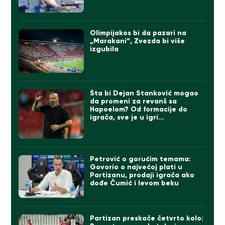
Olimpijakos bi da pazari na
„Marakani“, Zvezda bi više
izgubila
Šta bi Dejan Stanković mogao
da promeni za revanš sa
Hapoelom? Od formacije do
igrača, sve je u igri…
Petrović o gorućim temama:
Govorio o najvećoj plati u
Partizanu, prodaji igrača ako
dođe Čumić i levom beku
Partizan preskače četvrto kolo: