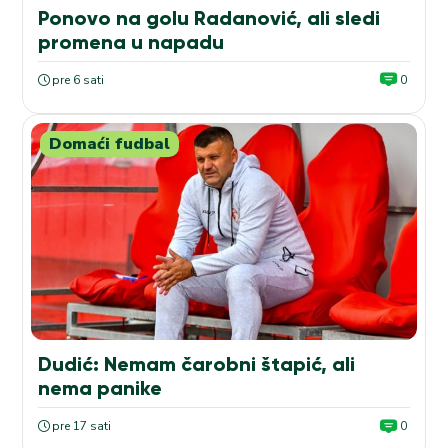
Ponovo na golu Radanović, ali sledi
promena u napadu
pre 6 sati
0
Domaći fudbal
Dudić: Nemam čarobni štapić, ali
nema panike
pre 17 sati
0