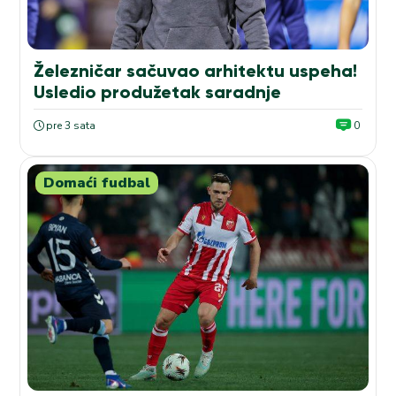
Železničar sačuvao arhitektu uspeha!
Usledio produžetak saradnje
pre 3 sata
0
Domaći fudbal