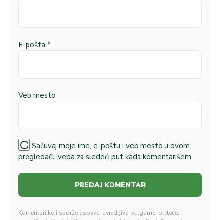
E-pošta
*
Veb mesto
Sačuvaj moje ime, e-poštu i veb mesto u ovom
pregledaču veba za sledeći put kada komentarišem.
Komentari koji sadrže psovke, uvredljive, vulgarne, preteće,