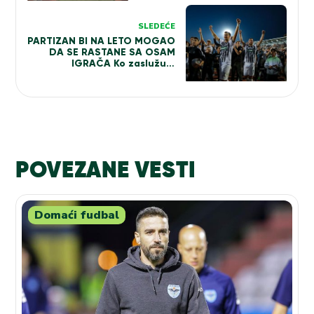
uprava crno-belih treba da
ga razmotri kao opciju za
SLEDEĆE
trenera?
PARTIZAN BI NA LETO MOGAO
DA SE RASTANE SA OSAM
IGRAČA Ko zaslužuje
zahvalnicu, a ko produžetak
saradnje?
POVEZANE VESTI
Domaći fudbal