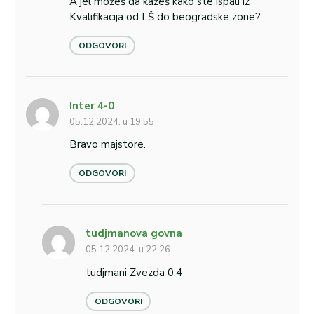
A jel možeš da kažeš kako ste ispali iz
Kvalifikacija od LŠ do beogradske zone?
ODGOVORI
Inter 4-0
05.12.2024. u 19:55
Bravo majstore.
ODGOVORI
tudjmanova govna
05.12.2024. u 22:26
tudjmani Zvezda 0:4
ODGOVORI