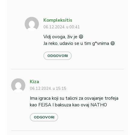
Kompleksitis
06.12.2024. u 00:41
Vidj ovoga, živ je 😄
Ja reko, udavio se u tim g*vnima 😄
ODGOVORI
Kiza
06.12.2024. u 15:15
Ima igraca koji su talicni za osvajanje trofeja
kao FEJSA I baksuza kao ovaj NATHO
ODGOVORI