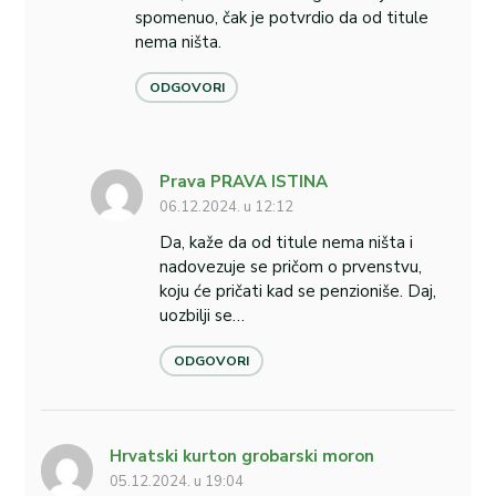
spomenuo, čak je potvrdio da od titule
nema ništa.
ODGOVORI
Prava PRAVA ISTINA
06.12.2024. u 12:12
Da, kaže da od titule nema ništa i
nadovezuje se pričom o prvenstvu,
koju će pričati kad se penzioniše. Daj,
uozbilji se…
ODGOVORI
Hrvatski kurton grobarski moron
05.12.2024. u 19:04