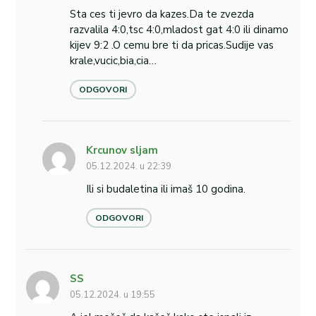
Sta ces ti jevro da kazes.Da te zvezda
razvalila 4:0,tsc 4:0,mladost gat 4:0 ili dinamo
kijev 9:2 .O cemu bre ti da pricas.Sudije vas
krale,vucic,bia,cia…
ODGOVORI
Krcunov sljam
05.12.2024. u 22:39
Ili si budaletina ili imaš 10 godina.
ODGOVORI
SS
05.12.2024. u 19:55