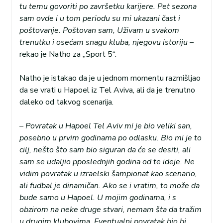
tu temu govoriti po završetku karijere. Pet sezona
sam ovde i u tom periodu su mi ukazani čast i
poštovanje. Poštovan sam, Uživam u svakom
trenutku i osećam snagu kluba, njegovu istoriju
–
rekao je Natho za „Sport 5“.
Natho je istakao da je u jednom momentu razmišljao
da se vrati u Hapoel iz Tel Aviva, ali da je trenutno
daleko od takvog scenarija.
– Povratak u Hapoel Tel Aviv mi je bio veliki san,
posebno u prvim godinama po odlasku. Bio mi je to
cilj, nešto što sam bio siguran da će se desiti, ali
sam se udaljio pposlednjih godina od te ideje. Ne
vidim povratak u izraelski šampionat kao scenario,
ali fudbal je dinamičan. Ako se i vratim, to može da
bude samo u Hapoel. U mojim godinama, i s
obzirom na neke druge stvari, nemam šta da tražim
u drugim klubovima. Eventualni povratak bio bi