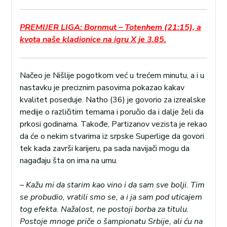
PREMIJER LIGA: Bornmut – Totenhem (21:15), a
kvota naše kladionice na igru X je 3.85.
Načeo je Nišlije pogotkom već u trećem minutu, a i u
nastavku je preciznim pasovima pokazao kakav
kvalitet poseduje. Natho (36) je govorio za izrealske
medije o različitim temama i poručio da i dalje želi da
prkosi godinama. Takođe, Partizanov vezista je rekao
da će o nekim stvarima iz srpske Superlige da govori
tek kada završi karijeru, pa sada navijači mogu da
nagađaju šta on ima na umu.
– Kažu mi da starim kao vino i da sam sve bolji. Tim
se probudio, vratili smo se, a i ja sam pod uticajem
tog efekta. Nažalost, ne postoji borba za titulu.
Postoje mnoge priče o šampionatu Srbije, ali ću na