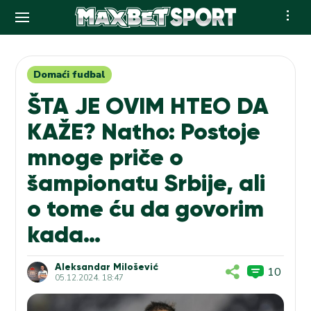
Skip
to
content
Domaći fudbal
ŠTA JE OVIM HTEO DA
KAŽE? Natho: Postoje
mnoge priče o
šampionatu Srbije, ali
o tome ću da govorim
kada…
Aleksandar Milošević
10
05.12.2024. 18:47