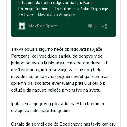
Takva odluka sigurno neće obradovati navijače
Partizana, koji već dugo sanjaju da ponovo vide
jednog od svojih ljubimaca u crno-belom dresu. U
međuvremenu, interesovanje za iskusnog beka
navodno su pokazivali i pojedini evroligaški velikani,
spremni da iskoriste eventualnu priliku ukoliko bi
odlučio da napusti najjače prvenstvo na svetu.
Ipak, tema njegovog povratka na Stari kontinent
ostaje za neku narednu godinu.
Ostaje da se vidi gde će Bogdanović nastaviti karijeru