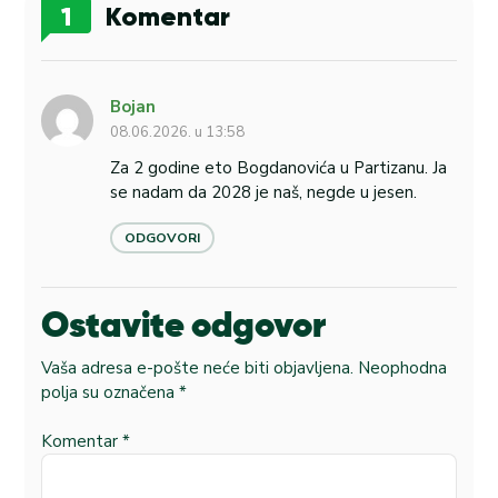
1
Komentar
Bojan
08.06.2026. u 13:58
Za 2 godine eto Bogdanovića u Partizanu. Ja
se nadam da 2028 je naš, negde u jesen.
ODGOVORI
Ostavite odgovor
Vaša adresa e-pošte neće biti objavljena.
Neophodna
polja su označena
*
Komentar
*