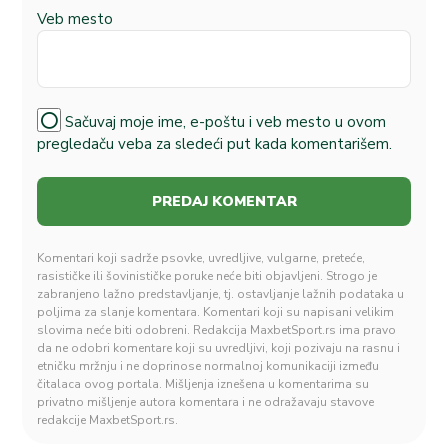
Veb mesto
Sačuvaj moje ime, e-poštu i veb mesto u ovom
pregledaču veba za sledeći put kada komentarišem.
Komentari koji sadrže psovke, uvredljive, vulgarne, preteće,
rasističke ili šovinističke poruke neće biti objavljeni. Strogo je
zabranjeno lažno predstavljanje, tj. ostavljanje lažnih podataka u
poljima za slanje komentara. Komentari koji su napisani velikim
slovima neće biti odobreni. Redakcija MaxbetSport.rs ima pravo
da ne odobri komentare koji su uvredljivi, koji pozivaju na rasnu i
etničku mržnju i ne doprinose normalnoj komunikaciji između
čitalaca ovog portala. Mišljenja iznešena u komentarima su
privatno mišljenje autora komentara i ne odražavaju stavove
redakcije MaxbetSport.rs.