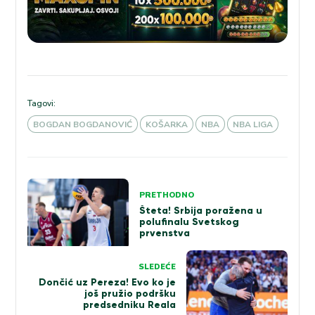
Tagovi:
BOGDAN BOGDANOVIĆ
KOŠARKA
NBA
NBA LIGA
Kretanje
PRETHODNO
članka
Šteta! Srbija poražena u
polufinalu Svetskog
prvenstva
SLEDEĆE
Dončić uz Pereza! Evo ko je
još pružio podršku
predsedniku Reala