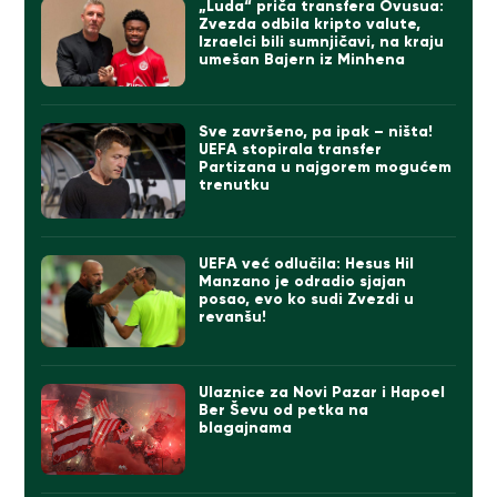
„Luda“ priča transfera Ovusua:
Zvezda odbila kripto valute,
Izraelci bili sumnjičavi, na kraju
umešan Bajern iz Minhena
Sve završeno, pa ipak – ništa!
UEFA stopirala transfer
Partizana u najgorem mogućem
trenutku
UEFA već odlučila: Hesus Hil
Manzano je odradio sjajan
posao, evo ko sudi Zvezdi u
revanšu!
Ulaznice za Novi Pazar i Hapoel
Ber Ševu od petka na
blagajnama