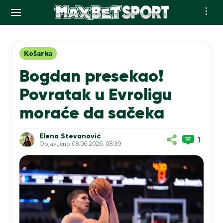
Skip
to
content
Košarka
Bogdan presekao!
Povratak u Evroligu
moraće da sačeka
Elena Stevanović
1
Objavljeno
08.06.2026. 08:39