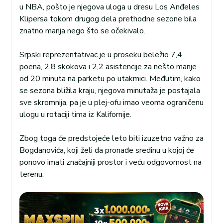
u NBA, pošto je njegova uloga u dresu Los Anđeles
Klipersa tokom drugog dela prethodne sezone bila
znatno manja nego što se očekivalo.
Srpski reprezentativac je u proseku beležio 7,4
poena, 2,8 skokova i 2,2 asistencije za nešto manje
od 20 minuta na parketu po utakmici. Međutim, kako
se sezona bližila kraju, njegova minutaža je postajala
sve skromnija, pa je u plej-ofu imao veoma ograničenu
ulogu u rotaciji tima iz Kalifornije.
Zbog toga će predstojeće leto biti izuzetno važno za
Bogdanovića, koji želi da pronađe sredinu u kojoj će
ponovo imati značajniji prostor i veću odgovornost na
terenu.