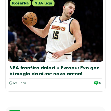
Košarka
NBA liga
NBA franšiza dolazi u Evropu: Evo gde
bi mogla da nikne nova arena!
pre 1 dan
0