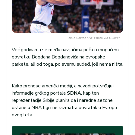
Julio Cortez / AP Photo via Guliver
Već godinama se među navijačima priča o mogućem
povratku Bogdana Bogdanovića na evropske
parkete, ali od toga, po svemu sudeći, još nema ništa.
Kako prenose američki mediji, a navodi potvrđuju i
informacije grčkog portala
SDNA
, kapiten
reprezentacije Srbije planira da i naredne sezone
ostane u NBA ligi i ne razmatra povratak u Evropu
ovog leta.