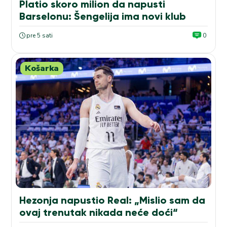
Platio skoro milion da napusti
Barselonu: Šengelija ima novi klub
pre 5 sati
0
Košarka
Hezonja napustio Real: „Mislio sam da
ovaj trenutak nikada neće doći“