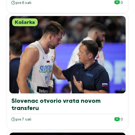
pre 6 sati
0
Košarka
Slovenac otvorio vrata novom
transferu
pre 7 sati
0