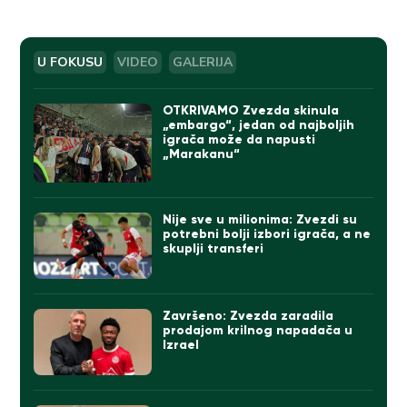
U FOKUSU
VIDEO
GALERIJA
OTKRIVAMO Zvezda skinula
„embargo“, jedan od najboljih
igrača može da napusti
„Marakanu“
Nije sve u milionima: Zvezdi su
potrebni bolji izbori igrača, a ne
skuplji transferi
Završeno: Zvezda zaradila
prodajom krilnog napadača u
Izrael