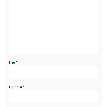
Ime
*
E-pošta
*