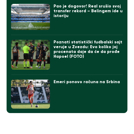
Pao je dogovor! Real srušio svoj
transfer rekord – Belingem ide u
istoriju
Poznati statistički fudbalski sajt
veruje u Zvezdu: Evo koliko joj
procenata daje da će da prođe
Hapoel (FOTO)
Emeri ponovo računa na Srbina