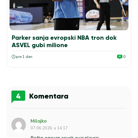
Parker sanja evropski NBA tron dok
ASVEL gubi milione
pre 1 dan
0
4
Komentara
Milojko
07.06.2026. u 14:17