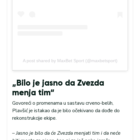
A post shared by MaxBet Sport (@maxbetsport)
„Bilo je jasno da Zvezda
menja tim“
Govoreći o promenama u sastavu crveno-belih,
Plavšić je istakao da je bilo očekivano da dođe do
rekonstrukcije ekipe.
–
Jasno je bilo da će Zvezda menjati tim i da neće