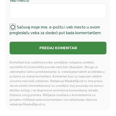
Veb mesto
Sačuvaj moje ime, e-poštu i veb mesto u ovom
pregledaču veba za sledeći put kada komentarišem.
Komentari koji sadrže psovke, uvredljive, vulgarne, preteće,
rasističke ili šovinističke poruke neće biti objavljeni. Strogo je
zabranjeno lažno predstavljanje, tj. ostavljanje lažnih podataka u
poljima za slanje komentara. Komentari koji su napisani velikim
slovima neće biti odobreni. Redakcija MaxbetSport.rs ima pravo
da ne odobri komentare koji su uvredljivi, koji pozivaju na rasnu i
etničku mržnju i ne doprinose normalnoj komunikaciji između
čitalaca ovog portala. Mišljenja iznešena u komentarima su
privatno mišljenje autora komentara i ne odražavaju stavove
redakcije MaxbetSport.rs.