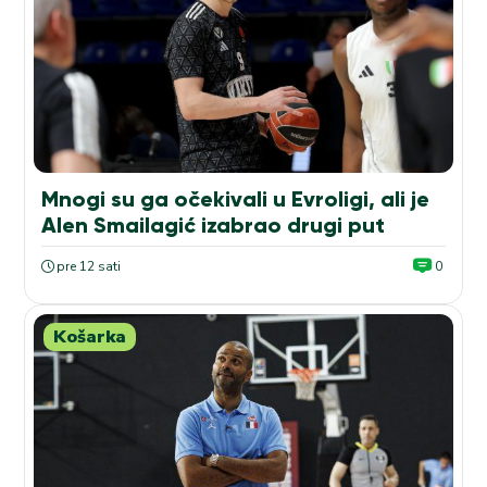
Mnogi su ga očekivali u Evroligi, ali je
Alen Smailagić izabrao drugi put
pre 12 sati
0
Košarka