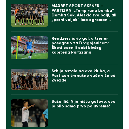
MAXBET SPORT SKENER –
PARTIZAN: „Tempirana bomba“
Demba Sek, Aleskić sve bolji, ali
„parni valjak“ ima ogroman
problem
Rendžers jurio gol, a trener
posegnuo za Dragojevićem:
Škoti ocenili debi bivšeg
kapitena Partizana
Srbija ostala na dva kluba, a
Partizan trenutno vuče više od
Zvezde
Saša Ilić: Nije ništa gotovo, ovo
je bilo samo prvo poluvreme!