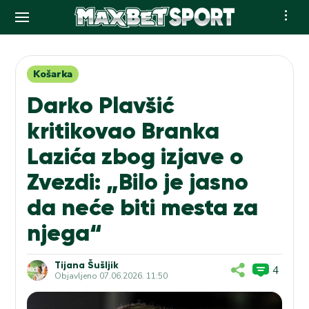
Skip
to
content
Košarka
Darko Plavšić
kritikovao Branka
Lazića zbog izjave o
Zvezdi: „Bilo je jasno
da neće biti mesta za
njega“
Tijana Šušljik
4
Objavljeno
07.06.2026. 11:50