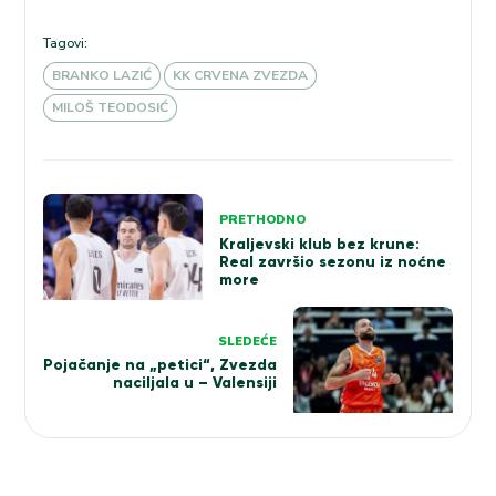
Tagovi:
BRANKO LAZIĆ
KK CRVENA ZVEZDA
MILOŠ TEODOSIĆ
Kretanje
PRETHODNO
članka
Kraljevski klub bez krune:
Real završio sezonu iz noćne
more
SLEDEĆE
Pojačanje na „petici“, Zvezda
naciljala u – Valensiji