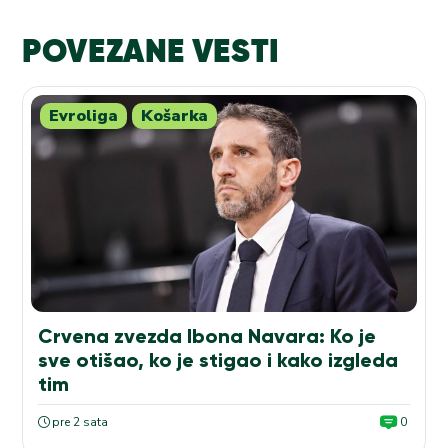
POVEZANE VESTI
Evroliga
Košarka
Crvena zvezda Ibona Navara: Ko je
sve otišao, ko je stigao i kako izgleda
tim
pre 2 sata
0