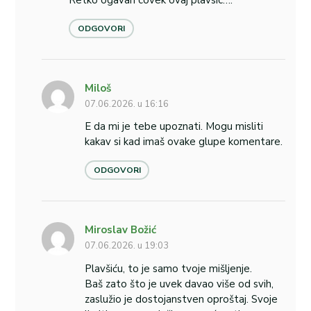
Retko ogavan covek ovaj plavsic….
ODGOVORI
Miloš
07.06.2026. u 16:16
E da mi je tebe upoznati. Mogu misliti
kakav si kad imaš ovake glupe komentare.
ODGOVORI
Miroslav Božić
07.06.2026. u 19:03
Plavšiću, to je samo tvoje mišljenje.
Baš zato što je uvek davao više od svih,
zaslužio je dostojanstven oproštaj. Svoje