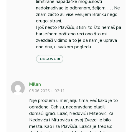
limitirane napadačke mogućnosti
nadoknađivao je odbranom, željom, … . Ne
znam zašto ali vise verujem Branku nego
drugoj strani.
I još nesto Plavšiću, stisni to što nemaš pa
bar jefnom pošteno reci ono što mi
zvezdaši vidimo a to je da nam je uprava
dno dna, u svakom pogledu.
ODGOVORI
Milan
08.06.2026. u 02:11
Nije problem u menjanju tima, već kako je to
odrađeno. Ceh su, neooravdano plagili
domaći igrači. Lazić, Nedović i Miteović. Za
Nedovića i Mitrovića u ovoj Zvezdi je bilo
mesta. Kao i za Plavšića. Lazića je trebalo