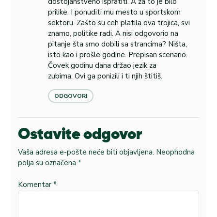
dostojanstveno ispratiti. A za to je bilo
prilike. I ponuditi mu mesto u sportskom
sektoru. Zašto su ceh platila ova trojica, svi
znamo, politike radi. A nisi odgovorio na
pitanje šta smo dobili sa strancima? Ništa,
isto kao i prošle godine. Prepisan scenario.
Čovek godinu dana držao jezik za
zubima. Ovi ga ponizili i ti njih štitiš.
ODGOVORI
Ostavite odgovor
Vaša adresa e-pošte neće biti objavljena.
Neophodna
polja su označena
*
Komentar
*