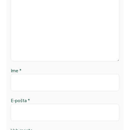
Ime
*
E-pošta
*