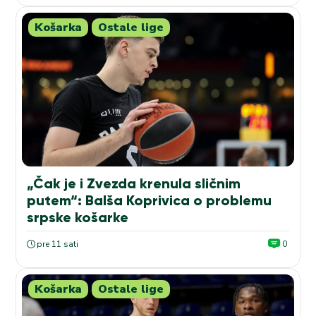
Košarka
Ostale lige
„Čak je i Zvezda krenula sličnim
putem“: Balša Koprivica o problemu
srpske košarke
pre 11 sati
0
Košarka
Ostale lige