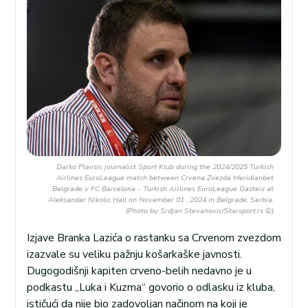
Darko Plavsic journalist Sport Klub during the 2024/2025 Turkish
Airlines EuroLeague match between Crvena Zvezda Meridianbet
Belgrade v FC Barcelona - Turkish Airlines EuroLeague Gasteiz at
Aleksandar Nikolic Hall on November 01 , 2024 in Belgrade, Serbia.
(Photo by Srdjan Stevanovic/Starsport.rs ©)
Izjave Branka Lazića o rastanku sa Crvenom zvezdom
izazvale su veliku pažnju košarkaške javnosti.
Dugogodišnji kapiten crveno-belih nedavno je u
podkastu „Luka i Kuzma“ govorio o odlasku iz kluba,
ističući da nije bio zadovoljan načinom na koji je