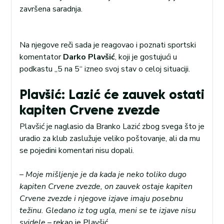
završena saradnja.
Na njegove reči sada je reagovao i poznati sportski
komentator
Darko Plavšić
, koji je gostujući u
podkastu „5 na 5“ izneo svoj stav o celoj situaciji.
Plavšić: Lazić će zauvek ostati
kapiten Crvene zvezde
Plavšić je naglasio da Branko Lazić zbog svega što je
uradio za klub zaslužuje veliko poštovanje, ali da mu
se pojedini komentari nisu dopali.
–
Moje mišljenje je da kada je neko toliko dugo
kapiten Crvene zvezde, on zauvek ostaje kapiten
Crvene zvezde i njegove izjave imaju posebnu
težinu. Gledano iz tog ugla, meni se te izjave nisu
svidele
– rekao je Plavšić.