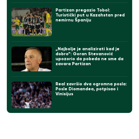
Partizan pregazio Tobol:
Turistički put u Kazahstan pred
nemirnu Španiju
„Najbolje je analizirati kad je
dobro“: Goran Stevanović
upozorio da pobeda ne sme da
zavara Partizan
Real završio dva ogromna posla:
Posle Diomandea, potpisao i
Vinisijus