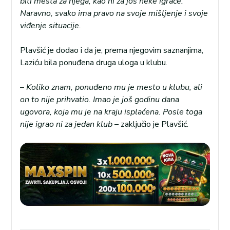
biti mesta za njega, kao ni za još neke igrače.
Naravno, svako ima pravo na svoje mišljenje i svoje
viđenje situacije.
Plavšić je dodao i da je, prema njegovim saznanjima,
Laziću bila ponuđena druga uloga u klubu.
–
Koliko znam, ponuđeno mu je mesto u klubu, ali
on to nije prihvatio. Imao je još godinu dana
ugovora, koja mu je na kraju isplaćena. Posle toga
nije igrao ni za jedan klub
– zaključio je Plavšić.