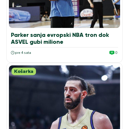
Parker sanja evropski NBA tron dok
ASVEL gubi milione
pre 4 sata
0
Košarka