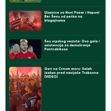
Ulaznice za Novi Pazar i Hapoel
Ber Ševu od petka na
blagajnama
Šou srpskog veziste: Dva gola i
asistencija za demoliranje
Pantrakikosa
Gori na Crnom moru: Salah
izašao pred navijače Trabzona
(VIDEO)