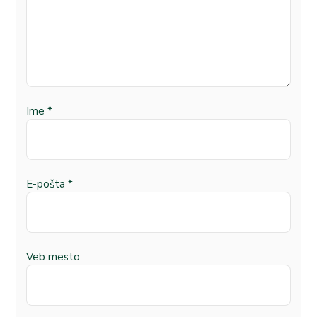
Ime
*
E-pošta
*
Veb mesto