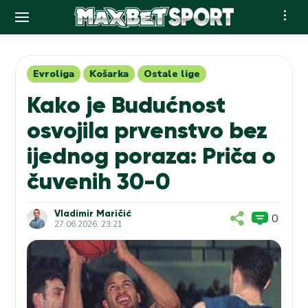
Skip
to
content
Evroliga
Košarka
Ostale lige
Kako je Budućnost
osvojila prvenstvo bez
ijednog poraza: Priča o
čuvenih 30-0
Vladimir Maričić
0
27.06.2026. 23:21