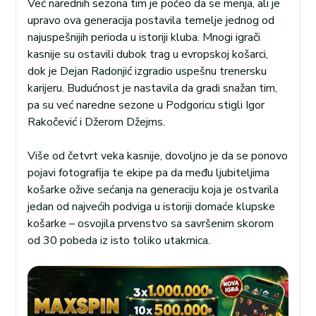
Već narednih sezona tim je počeo da se menja, ali je
upravo ova generacija postavila temelje jednog od
najuspešnijih perioda u istoriji kluba. Mnogi igrači
kasnije su ostavili dubok trag u evropskoj košarci,
dok je Dejan Radonjić izgradio uspešnu trenersku
karijeru. Budućnost je nastavila da gradi snažan tim,
pa su već naredne sezone u Podgoricu stigli Igor
Rakočević i Džerom Džejms.
Više od četvrt veka kasnije, dovoljno je da se ponovo
pojavi fotografija te ekipe pa da među ljubiteljima
košarke ožive sećanja na generaciju koja je ostvarila
jedan od najvećih podviga u istoriji domaće klupske
košarke – osvojila prvenstvo sa savršenim skorom
od 30 pobeda iz isto toliko utakmica.