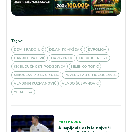
Tagovi:
DEJAN RADONJIĆ
DEJAN TOMAŠEVIĆ
EVROLIGA
GAVRILO PAJOVIĆ
HARIS BRKIĆ
KK BUDUĆNOST
KK BUDUĆNOST PODGORICA
MILENKO TOPIĆ
MIROSLAV MUTA NIKOLIC
PRVENSTVO SR JUGOSLAVIJE
VLADIMIR KUZMANOVIĆ
VLADO ŠĆEPANOVIĆ
YUBA LIGA
Kretanje
PRETHODNO
članka
Alimpijević otkrio najveći