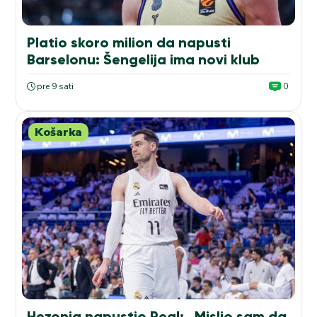
Platio skoro milion da napusti
Barselonu: Šengelija ima novi klub
pre 9 sati
0
Košarka
Hezonja napustio Real: „Mislio sam da