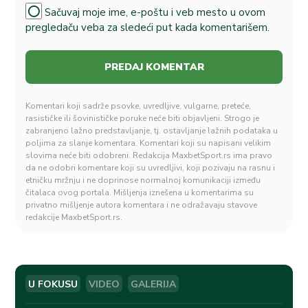
Sačuvaj moje ime, e-poštu i veb mesto u ovom
pregledaču veba za sledeći put kada komentarišem.
Komentari koji sadrže psovke, uvredljive, vulgarne, preteće,
rasističke ili šovinističke poruke neće biti objavljeni. Strogo je
zabranjeno lažno predstavljanje, tj. ostavljanje lažnih podataka u
poljima za slanje komentara. Komentari koji su napisani velikim
slovima neće biti odobreni. Redakcija MaxbetSport.rs ima pravo
da ne odobri komentare koji su uvredljivi, koji pozivaju na rasnu i
etničku mržnju i ne doprinose normalnoj komunikaciji između
čitalaca ovog portala. Mišljenja iznešena u komentarima su
privatno mišljenje autora komentara i ne odražavaju stavove
redakcije MaxbetSport.rs.
U FOKUSU
VIDEO
GALERIJA