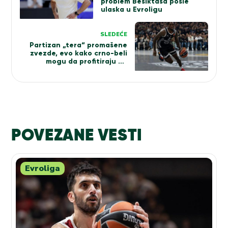
problem Bešiktaša posle
ulaska u Evroligu
SLEDEĆE
Partizan „tera“ promašene
zvezde, evo kako crno-beli
mogu da profitiraju od
Miltona!
POVEZANE VESTI
Evroliga