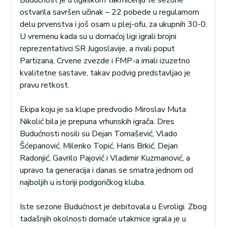
ostvarila savršen učinak – 22 pobede u regularnom
delu prvenstva i još osam u plej-ofu, za ukupnih 30-0.
U vremenu kada su u domaćoj ligi igrali brojni
reprezentativci SR Jugoslavije, a rivali poput
Partizana, Crvene zvezde i FMP-a imali izuzetno
kvalitetne sastave, takav podvig predstavljao je
pravu retkost.
Ekipa koju je sa klupe predvodio Miroslav Muta
Nikolić bila je prepuna vrhunskih igrača. Dres
Budućnosti nosili su Dejan Tomašević, Vlado
Šćepanović, Milenko Topić, Haris Brkić, Dejan
Radonjić, Gavrilo Pajović i Vladimir Kuzmanović, a
upravo ta generacija i danas se smatra jednom od
najboljih u istoriji podgoričkog kluba.
Iste sezone Budućnost je debitovala u Evroligi. Zbog
tadašnjih okolnosti domaće utakmice igrala je u