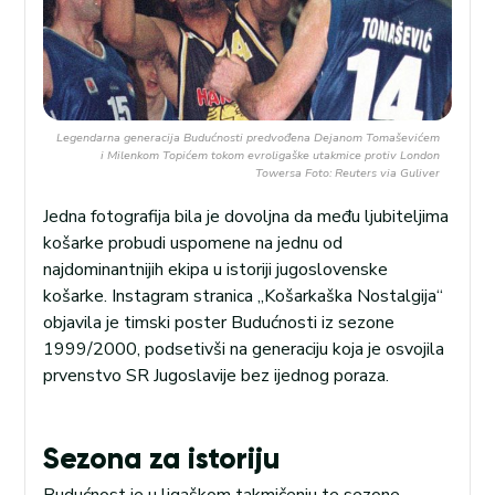
Legendarna generacija Budućnosti predvođena Dejanom Tomaševićem
i Milenkom Topićem tokom evroligaške utakmice protiv London
Towersa Foto: Reuters via Guliver
Jedna fotografija bila je dovoljna da među ljubiteljima
košarke probudi uspomene na jednu od
najdominantnijih ekipa u istoriji jugoslovenske
košarke. Instagram stranica „Košarkaška Nostalgija“
objavila je timski poster Budućnosti iz sezone
1999/2000, podsetivši na generaciju koja je osvojila
prvenstvo SR Jugoslavije bez ijednog poraza.
Sezona za istoriju
Budućnost je u ligaškom takmičenju te sezone