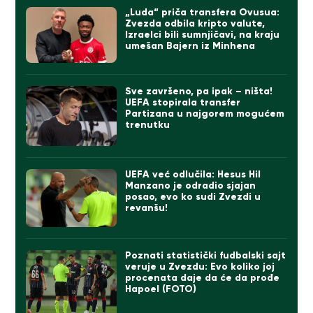
„Luda“ priča transfera Ovusua:
Zvezda odbila kripto valute,
Izraelci bili sumnjičavi, na kraju
umešan Bajern iz Minhena
Sve završeno, pa ipak – ništa!
UEFA stopirala transfer
Partizana u najgorem mogućem
trenutku
UEFA već odlučila: Hesus Hil
Manzano je odradio sjajan
posao, evo ko sudi Zvezdi u
revanšu!
Poznati statistički fudbalski sajt
veruje u Zvezdu: Evo koliko joj
procenata daje da će da prođe
Hapoel (FOTO)