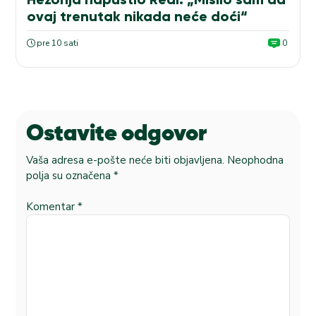
ovaj trenutak nikada neće doći“
pre 10 sati
0
Ostavite odgovor
Vaša adresa e-pošte neće biti objavljena.
Neophodna
polja su označena
*
Komentar
*