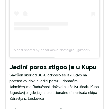
A post shared by Košarkaška Nostalgija (@kosarkaska.nostalgija)
Jedini poraz stigao je u Kupu
Savršen skor od 30-0 odnosio se isključivo na
prvenstvo, dok je jedini poraz u domaćim
takmičenjima Budućnost doživela u četvrtfinalu Kupa
Jugoslavije, gde ju je senzacionalno eliminisala ekipa
Zdravlja iz Leskovca.