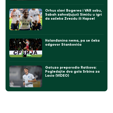
Orhus slavi Bogerea i VAR sobu,
Sabah zahvaljujući Simiću u igri
da sačeka Zvezdu ili Hapoel
Holanđanina nema, pa se čeka
odgovor Stankovića
Gatuzo preporodio Ratkova:
Pogledajte dva gola Srbina za
Lacio (VIDEO)