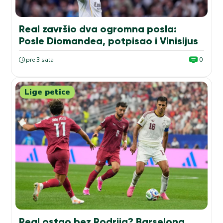
Real završio dva ogromna posla:
Posle Diomandea, potpisao i Vinisijus
pre 3 sata
0
Lige petice
Real ostao bez Rodrija? Barselona