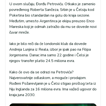
U ovom slučaju, Đorđu Petroviću. Otkako je zamenio
povređenog Roberta Sančeza, Srbin je u Čelsiju kod
Poketina bio standardan na golu do kraja sezone.
Međutim, umesto Argentinca je ekipu preuzeo Enco
Mareska koji je odmah zatražio da mu se dovede novi
čuvar mreže.
Iako je bilo reči da će londonski klub da dovede
Andreja Lunjina iz Reala, izbor je ipak pao na Filipa
Jorgensena. Danac ima samo 22 godine i Čelsi je
njegov transfer platio 24.5 miliona evra.
Kako će ovo da se odrazi na Petrovića?
Najverovatnije odlaskom, a moguće i prodajom.
Rođeni Požarevljanin je u Čelsi stigao prošlog leta iz
Nju Inglanda za 16 miliona evra. Ima važeći ugovor do
kraja juna 2030.