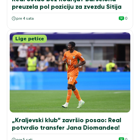
preuzela pol poziciju za zvezdu Sitija
pre 4 sata
0
Lige petice
„Kraljevski klub“ završio posao: Real
potvrdio transfer Jana Diomandea!
pre 5 sati
0