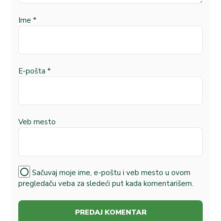
Ime
*
E-pošta
*
Veb mesto
Sačuvaj moje ime, e-poštu i veb mesto u ovom
pregledaču veba za sledeći put kada komentarišem.