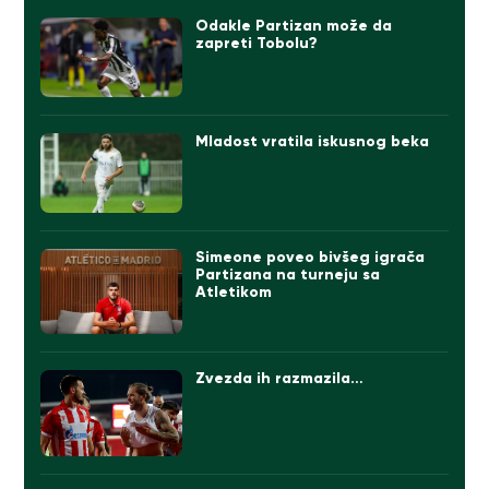
Odakle Partizan može da
zapreti Tobolu?
Mladost vratila iskusnog beka
Simeone poveo bivšeg igrača
Partizana na turneju sa
Atletikom
Zvezda ih razmazila…