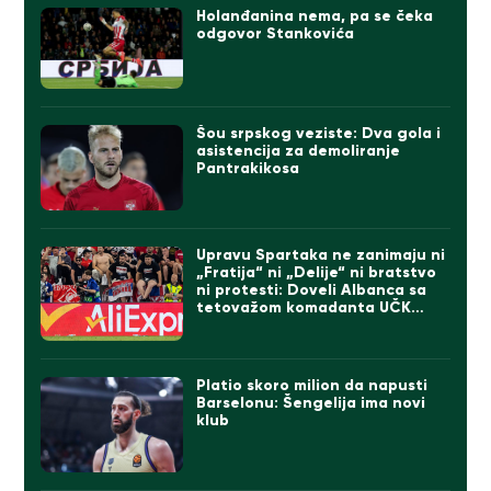
Holanđanina nema, pa se čeka
odgovor Stankovića
Šou srpskog veziste: Dva gola i
asistencija za demoliranje
Pantrakikosa
Upravu Spartaka ne zanimaju ni
„Fratija“ ni „Delije“ ni bratstvo
ni protesti: Doveli Albanca sa
tetovažom komadanta UČK
(FOTO)
Platio skoro milion da napusti
Barselonu: Šengelija ima novi
klub