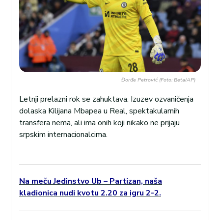
Đorđe Petrović (Foto: Beta/AP)
Letnji prelazni rok se zahuktava. Izuzev ozvaničenja
dolaska Kilijana Mbapea u Real, spektakularnih
transfera nema, ali ima onih koji nikako ne prijaju
srpskim internacionalcima.
Na meču Jedinstvo Ub – Partizan, naša
kladionica nudi kvotu 2.20 za igru 2-2.