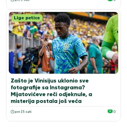
Lige petice
Zašto je Vinisijus uklonio sve
fotografije sa Instagrama?
Mijatovićeve reči odjeknule, a
misterija postala još veća
pre 15 sati
0