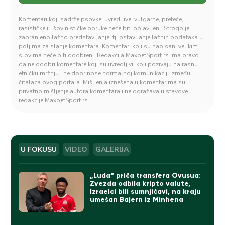
Komentari koji sadrže psovke, uvredljive, vulgarne, preteće,
rasističke ili šovinističke poruke neće biti objavljeni. Strogo je
zabranjeno lažno predstavljanje, tj. ostavljanje lažnih podataka u
poljima za slanje komentara. Komentari koji su napisani velikim
slovima neće biti odobreni. Redakcija MaxbetSport.rs ima pravo
da ne odobri komentare koji su uvredljivi, koji pozivaju na rasnu i
etničku mržnju i ne doprinose normalnoj komunikaciji između
čitalaca ovog portala. Mišljenja iznešena u komentarima su
privatno mišljenje autora komentara i ne odražavaju stavove
redakcije MaxbetSport.rs.
U FOKUSU
VIDEO
GALERIJA
„Luda“ priča transfera Ovusua:
Zvezda odbila kripto valute,
Izraelci bili sumnjičavi, na kraju
umešan Bajern iz Minhena