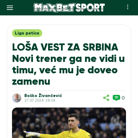
Skip
to
content
Lige petice
LOŠA VEST ZA SRBINA
Novi trener ga ne vidi u
timu, već mu je doveo
zamenu
Boško Živančević
0
27.07.2024. 18:34