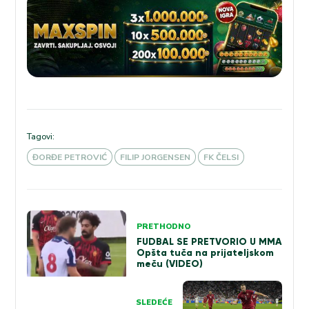
Tagovi:
ĐORĐE PETROVIĆ
FILIP JORGENSEN
FK ČELSI
Kretanje
PRETHODNO
članka
FUDBAL SE PRETVORIO U MMA
Opšta tuča na prijateljskom
meču (VIDEO)
SLEDEĆE