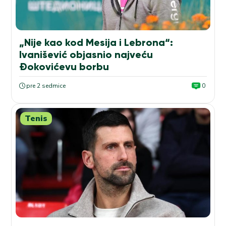
„Nije kao kod Mesija i Lebrona“:
Ivanišević objasnio najveću
Đokovićevu borbu
pre 2 sedmice
0
Tenis