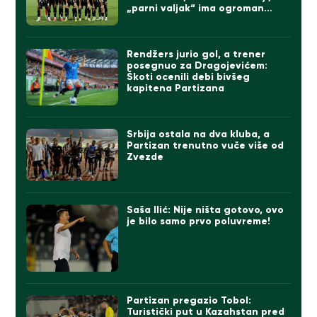
„parni valjak“ ima ogroman
problem
Rendžers jurio gol, a trener
posegnuo za Dragojevićem:
Škoti ocenili debi bivšeg
kapitena Partizana
Srbija ostala na dva kluba, a
Partizan trenutno vuče više od
Zvezde
Saša Ilić: Nije ništa gotovo, ovo
je bilo samo prvo poluvreme!
Partizan pregazio Tobol:
Turistički put u Kazahstan pred