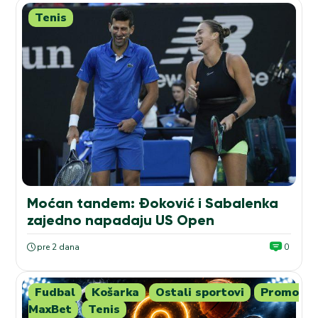
Tenis
Moćan tandem: Đoković i Sabalenka
zajedno napadaju US Open
pre 2 dana
0
Fudbal
Košarka
Ostali sportovi
Promo
MaxBet
Tenis