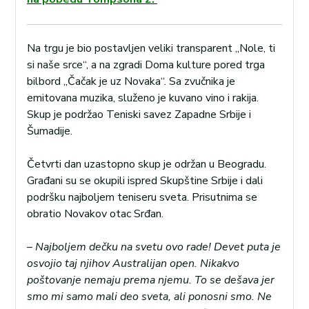
Na trgu je bio postavljen veliki transparent „Nole, ti
si naše srce“, a na zgradi Doma kulture pored trga
bilbord „Čačak je uz Novaka“. Sa zvučnika je
emitovana muzika, služeno je kuvano vino i rakija.
Skup je podržao Teniski savez Zapadne Srbije i
Šumadije.
Četvrti dan uzastopno skup je održan u Beogradu.
Građani su se okupili ispred Skupštine Srbije i dali
podršku najboljem teniseru sveta. Prisutnima se
obratio Novakov otac Srđan.
–
Najboljem dečku na svetu ovo rade! Devet puta je
osvojio taj njihov Australijan open. Nikakvo
poštovanje nemaju prema njemu. To se dešava jer
smo mi samo mali deo sveta, ali ponosni smo. Ne