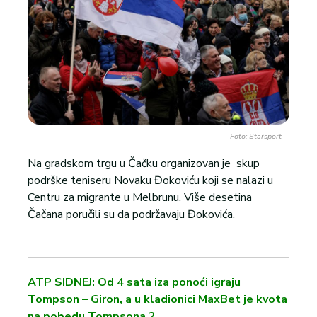
Foto: Starsport
Na gradskom trgu u Čačku organizovan je skup
podrške teniseru Novaku Đokoviću koji se nalazi u
Centru za migrante u Melbrunu. Više desetina
Čačana poručili su da podržavaju Đokovića.
ATP SIDNEJ: Od 4 sata iza ponoći igraju
Tompson – Giron, a u kladionici MaxBet je kvota
na pobedu Tompsona 2.