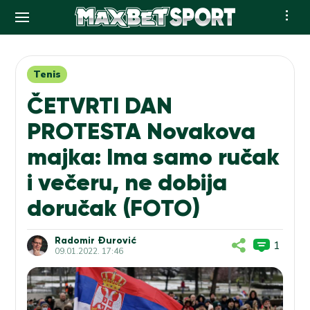
Skip
to
content
Tenis
ČETVRTI DAN
PROTESTA Novakova
majka: Ima samo ručak
i večeru, ne dobija
doručak (FOTO)
Radomir Đurović
1
09.01.2022. 17:46