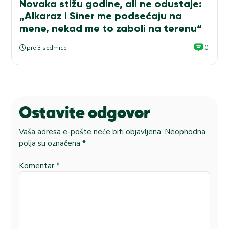
Novaka stižu godine, ali ne odustaje:
„Alkaraz i Siner me podsećaju na
mene, nekad me to zaboli na terenu“
pre 3 sedmice
0
Ostavite odgovor
Vaša adresa e-pošte neće biti objavljena.
Neophodna
polja su označena
*
Komentar
*