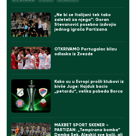
„Ne bi se Italijani tek tako
zaleteli za njega“: Goran
Stevanović posebno izdvojio
jednog igrača Partizana
OTKRIVAMO Portugalac blizu
odlaska iz Zvezde
Kako su u Evropi prošli klubovi iz
bivše Juge: Hajduk bacio
„petardu“, velika pobeda Borca
MAXBET SPORT SKENER –
PARTIZAN: „Tempirana bomba“
Demba Sek, Aleskić sve bolji, ali