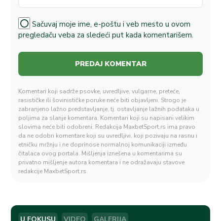
Sačuvaj moje ime, e-poštu i veb mesto u ovom
pregledaču veba za sledeći put kada komentarišem.
Komentari koji sadrže psovke, uvredljive, vulgarne, preteće,
rasističke ili šovinističke poruke neće biti objavljeni. Strogo je
zabranjeno lažno predstavljanje, tj. ostavljanje lažnih podataka u
poljima za slanje komentara. Komentari koji su napisani velikim
slovima neće biti odobreni. Redakcija MaxbetSport.rs ima pravo
da ne odobri komentare koji su uvredljivi, koji pozivaju na rasnu i
etničku mržnju i ne doprinose normalnoj komunikaciji između
čitalaca ovog portala. Mišljenja iznešena u komentarima su
privatno mišljenje autora komentara i ne odražavaju stavove
redakcije MaxbetSport.rs.
U FOKUSU
VIDEO
GALERIJA