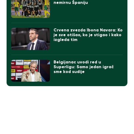
nemirnu Španiju
Crvena zvezda Ibona Navara: Ko
je sve otišao, ko je stigao i kako
izgleda tim
Belgijanac uvodi red u
Superligu: Samo jedan igrač
sme kod sudije