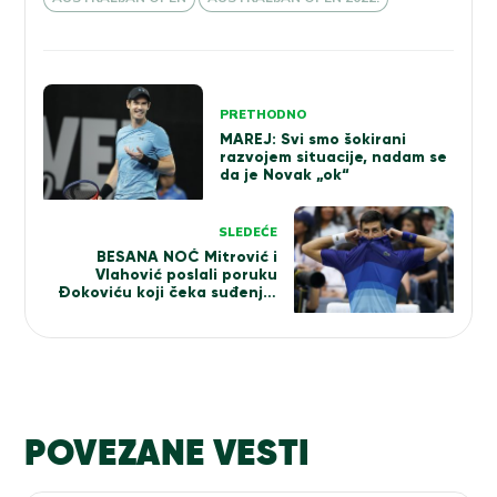
Kretanje
PRETHODNO
članka
MAREJ: Svi smo šokirani
razvojem situacije, nadam se
da je Novak „ok“
SLEDEĆE
BESANA NOĆ Mitrović i
Vlahović poslali poruku
Đokoviću koji čeka suđenje!
Evo kada ćemo saznati hoće
li da igra u Melburnu (FOTO)
POVEZANE VESTI