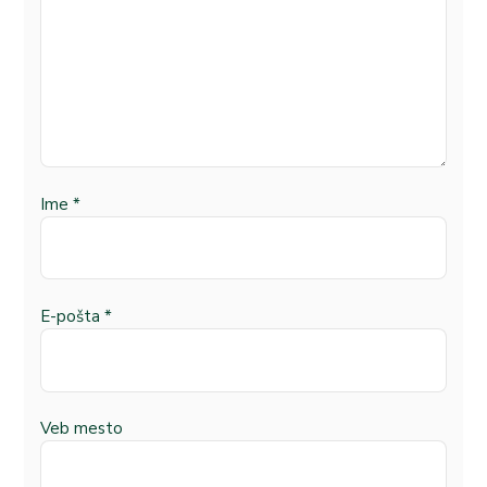
Ime
*
E-pošta
*
Veb mesto