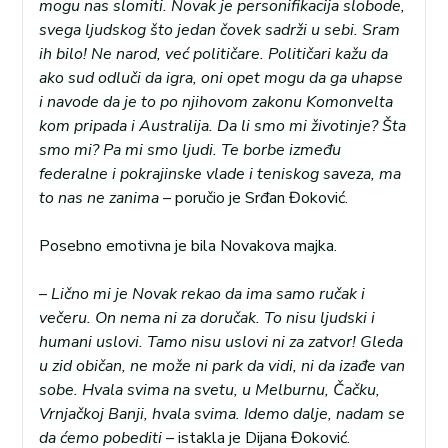
mogu nas slomiti. Novak je personifikacija slobode,
svega ljudskog što jedan čovek sadrži u sebi. Sram
ih bilo! Ne narod, već političare. Političari kažu da
ako sud odluči da igra, oni opet mogu da ga uhapse
i navode da je to po njihovom zakonu Komonvelta
kom pripada i Australija. Da li smo mi životinje? Šta
smo mi? Pa mi smo ljudi. Te borbe između
federalne i pokrajinske vlade i teniskog saveza, ma
to nas ne zanima
– poručio je Srđan Đoković.
Posebno emotivna je bila Novakova majka.
–
Lično mi je Novak rekao da ima samo ručak i
večeru. On nema ni za doručak. To nisu ljudski i
humani uslovi. Tamo nisu uslovi ni za zatvor! Gleda
u zid običan, ne može ni park da vidi, ni da izađe van
sobe. Hvala svima na svetu, u Melburnu, Čačku,
Vrnjačkoj Banji, hvala svima. Idemo dalje, nadam se
da ćemo pobediti
– istakla je Dijana Đoković.