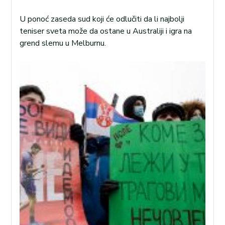
U ponoć zaseda sud koji će odlučiti da li najbolji
teniser sveta može da ostane u Australiji i igra na
grend slemu u Melburnu.