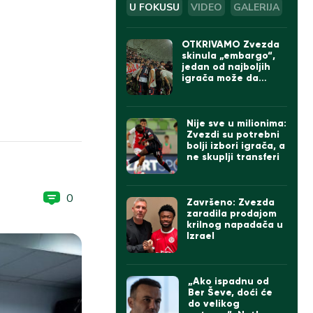
U FOKUSU
VIDEO
GALERIJA
OTKRIVAMO Zvezda
skinula „embargo“,
jedan od najboljih
igrača može da
napusti „Marakanu“
Nije sve u milionima:
Zvezdi su potrebni
bolji izbori igrača, a
ne skuplji transferi
0
Završeno: Zvezda
zaradila prodajom
krilnog napadača u
Izrael
„Ako ispadnu od
Ber Ševe, doći će
do velikog