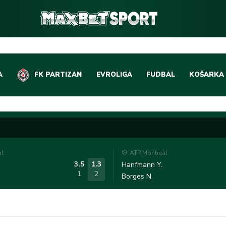
A
FK PARTIZAN
EVROLIGA
FUDBAL
KOŠARKA
DOMAĆI FUDBAL
EVROLIGA
LIGE PETICE
ABA LIGA
EVROPSKA TAKMIČEN
NBA LIGA
al
ATP Montreal
OSTALE LIGE
REPREZEN
3.5
1.3
Hanfmann Y.
1
2
Borges N.
REPREZENTATIVNI FU
OSTALE L