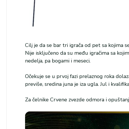
Cilj je da se bar tri igrača od pet sa kojima 
Nije isključeno da su među igračima sa koji
nedelja, pa bogami i meseci.
Očekuje se u prvoj fazi prelaznog roka dola
previše, sredina juna je iza ugla. Jul i kvali
Za čelnike Crvene zvezde odmora i opuštan