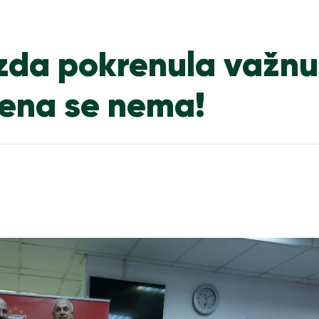
da pokrenula važnu
mena se nema!