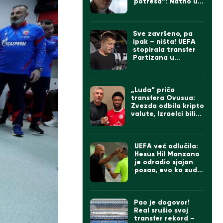
potresa“: Natho u
Izraelu govorio o
Zvezdi
Sve završeno, pa
ipak – ništa! UEFA
stopirala transfer
Partizana u
najgorem mogućem
trenutku
„Luda“ priča
transfera Ovusua:
Zvezda odbila kripto
valute, Izraelci bili
sumnjičavi, na kraju
umešan Bajern iz
Minhena
UEFA već odlučila:
Hesus Hil Manzano
je odradio sjajan
posao, evo ko sudi
Zvezdi u revanšu!
Pao je dogovor!
Real srušio svoj
transfer rekord –