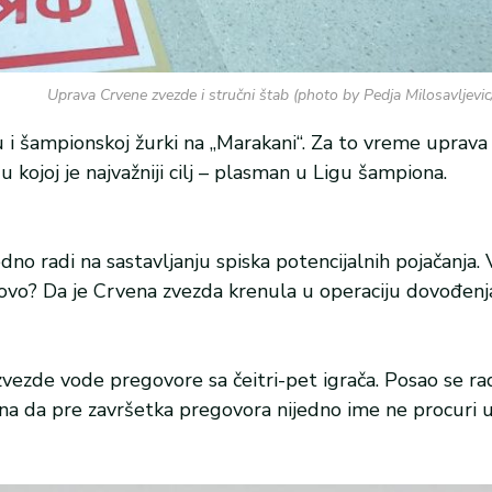
Uprava Crvene zvezde i stručni štab (photo by Pedja Milosavlje
u i šampionskoj žurki na „Marakani“. Za to vreme uprava
kojoj je najvažniji cilj – plasman u Ligu šampiona.
o radi na sastavljanju spiska potencijalnih pojačanja. V
ovo? Da je Crvena zvezda krenula u operaciju dovođenj
zvezde vode pregovore sa čeitri-pet igrača. Posao se ra
ana da pre završetka pregovora nijedno ime ne procuri u