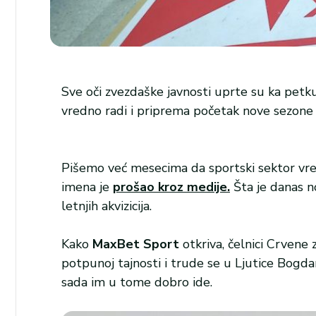
Sve oči zvezdaške javnosti uprte su ka petk
vredno radi i priprema početak nove sezone u 
Pišemo već mesecima da sportski sektor vredn
imena je
prošao kroz medije.
Šta je danas n
letnjih akvizicija.
Kako
MaxBet Sport
otkriva, čelnici Crvene 
potpunoj tajnosti i trude se u Ljutice Bogd
sada im u tome dobro ide.