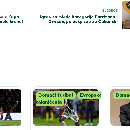
SLEDEĆE
nale Kupa
Igrao za mlađe kategorije Partizana i
uplu krunu!
Zvezde, pa potpisao za Čukarički
Domaći fudbal
Evropska
Domać
takmičenja