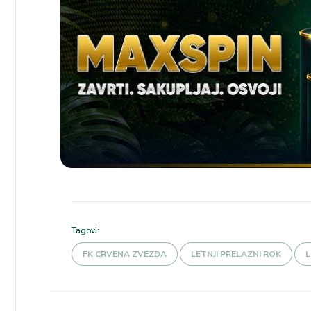
Tagovi:
FK CRVENA ZVEZDA
LETNJI PRELAZNI ROK
L