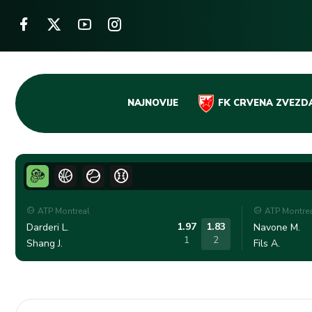
Skip
NAJNOVIJE
FK CRVENA ZVEZD
to
content
ATP Montreal
ATP Montre
1.97
1.83
Darderi L.
Navone M.
1
2
Shang J.
Fils A.