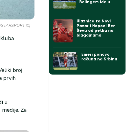
Belingem ide u
istoriju
Ulaznice za Novi
vic/STARSPORT ©)
Pazar i Hapoel Ber
Ševu od petka na
blagajnama
 kluba
Emeri ponovo
računa na Srbina
eliki broj
a prvih
di u
 medije. Za