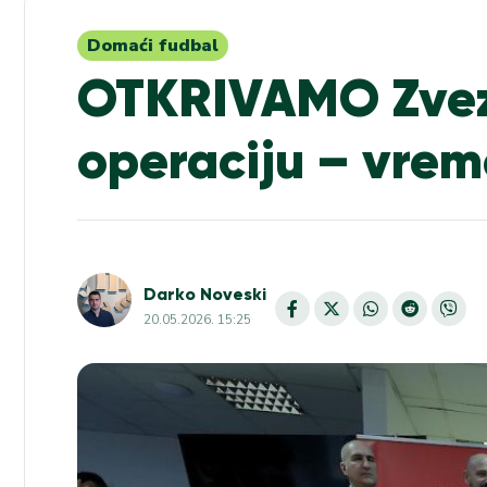
Domaći fudbal
OTKRIVAMO Zvez
operaciju – vre
Darko Noveski
20.05.2026. 15:25