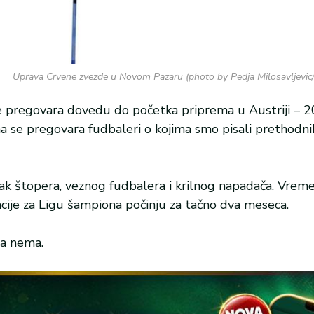
Uprava Crvene zvezde u Novom Pazaru (photo by Pedja Milosavljev
se pregovara dovedu do početka priprema u Austriji – 20. 
ma se pregovara fudbaleri o kojima smo pisali prethodni
zak štopera, veznog fudbalera i krilnog napadača. Vre
fikacije za Ligu šampiona počinju za tačno dva meseca.
ja nema.