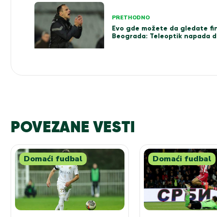
Kretanje
PRETHODNO
članka
Evo gde možete da gledate fi
Beograda: Teleoptik napada d
POVEZANE VESTI
Domaći fudbal
Domaći fudbal