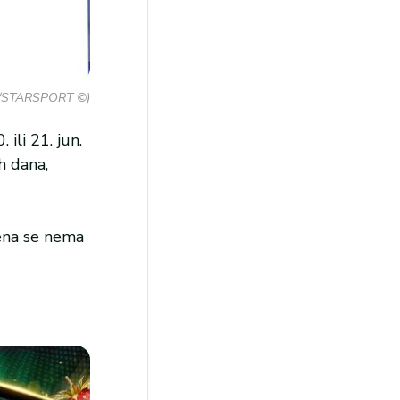
ic/STARSPORT ©)
ili 21. jun.
h dana,
mena se nema