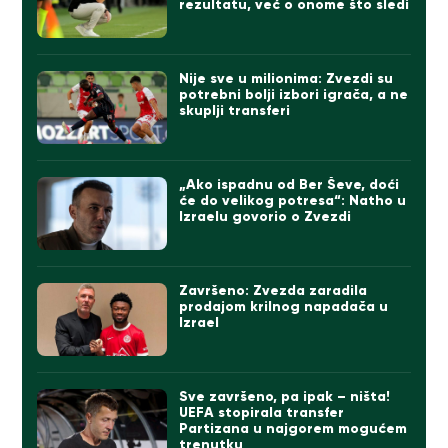
rezultatu, već o onome što sledi
Nije sve u milionima: Zvezdi su
potrebni bolji izbori igrača, a ne
skuplji transferi
„Ako ispadnu od Ber Ševe, doći
će do velikog potresa“: Natho u
Izraelu govorio o Zvezdi
Završeno: Zvezda zaradila
prodajom krilnog napadača u
Izrael
Sve završeno, pa ipak – ništa!
UEFA stopirala transfer
Partizana u najgorem mogućem
trenutku