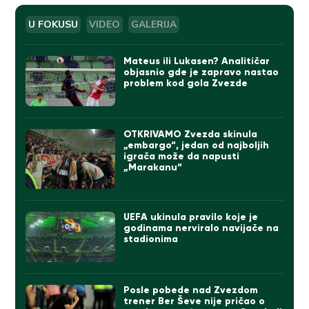
U FOKUSU
VIDEO
GALERIJA
Mateus ili Lukasen? Analitičar
objasnio gde je zapravo nastao
problem kod gola Zvezde
OTKRIVAMO Zvezda skinula
„embargo“, jedan od najboljih
igrača može da napusti
„Marakanu“
UEFA ukinula pravilo koje je
godinama nerviralo navijače na
stadionima
Posle pobede nad Zvezdom
trener Ber Ševe nije pričao o