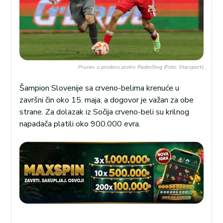
Prucev u prodoru protiv Radničkog (Foto: Starsport)
Šampion Slovenije sa crveno-belima krenuće u
završni čin oko 15. maja, a dogovor je važan za obe
strane. Za dolazak iz Sočija crveno-beli su krilnog
napadača platili oko 900.000 evra.