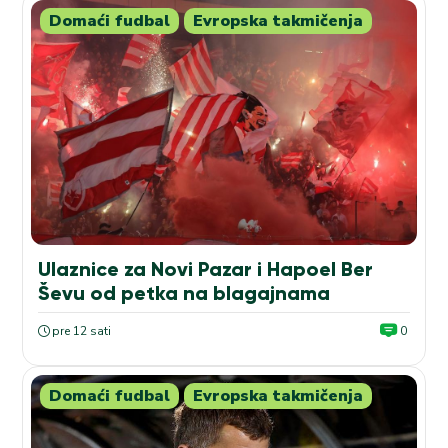
Domaći fudbal
Evropska takmičenja
Ulaznice za Novi Pazar i Hapoel Ber
Ševu od petka na blagajnama
pre 12 sati
0
Domaći fudbal
Evropska takmičenja