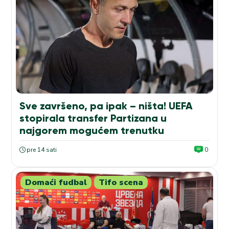
Sve završeno, pa ipak – ništa! UEFA
stopirala transfer Partizana u
najgorem mogućem trenutku
pre 14 sati
0
Domaći fudbal
Tifo scena