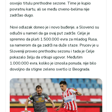
osvojio titulu prethodne sezone. Time je kupio
povratnu kartu, ali se među crveno-belima nije
zadržao dugo.
Novi odlazak doneo je i novo buđenje, a Slovenci su
odlučni u nameri da ga ovaj put zadrže. Celje je
spremno da plati 1.500.000 evra za mladog Rusa,
sa namerom da ga zadrži na duže staze. Prucev je u
Sloveniji proveo prethodnu sezonu i tada je Celje
pokazalo želju da otkupi ugovor. Međutim
1.000.000 evra, koliko je iznosila ponuda, nije bilo
dovoljno da stigne zeleno svetlo iz Beograda.