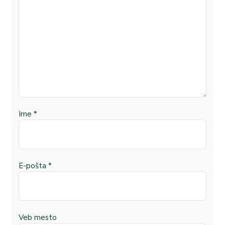
Ime
*
E-pošta
*
Veb mesto