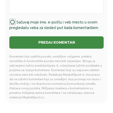
Sačuvaj moje ime, e-poštu i veb mesto u ovom
pregledaču veba za sledeći put kada komentarišem.
Komentari koji sadrže psovke, uvredljive, vulgarne, preteće,
rasističke ili šovinističke poruke neće biti objavljeni. Strogo je
zabranjeno lažno predstavljanje, tj. ostavljanje lažnih podataka u
poljima za slanje komentara. Komentari koji su napisani velikim
slovima neće biti odobreni. Redakcija MaxbetSport.rs ima pravo
da ne odobri komentare koji su uvredljivi, koji pozivaju na rasnu i
etničku mržnju i ne doprinose normalnoj komunikaciji između
čitalaca ovog portala. Mišljenja iznešena u komentarima su
privatno mišljenje autora komentara i ne odražavaju stavove
redakcije MaxbetSport.rs.