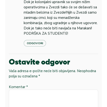
Dok je kolonijalni upravnik sa svojim nižim
operativcima u Zvezdi tako će se dešavati sa
mladim belcima iz Zvezde!Njih u Zvezdi samo
zanimaju crnci, koji su menadžerska
kombinacija, zbog ugradnje u njihove ugovore.
Dok je tako neće biti navijača na Marakani!
PODRŠKA ZA STUDENTE!
ODGOVORI
Ostavite odgovor
Vaša adresa e-pošte neće biti objavljena.
Neophodna
polja su označena
*
Komentar
*