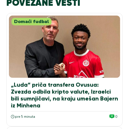
POVEZANE VESTI
Domaći fudbal
„Luda“ priča transfera Ovusua:
Zvezda odbila kripto valute, Izraelci
bili sumnjičavi, na kraju umešan Bajern
iz Minhena
pre 5 minuta
0