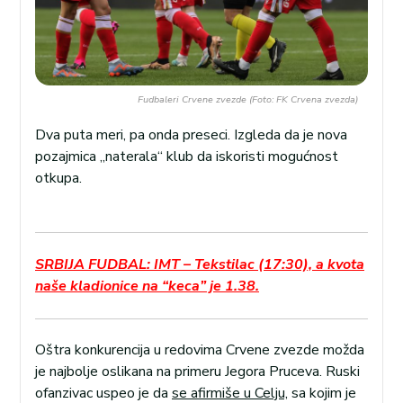
Fudbaleri Crvene zvezde (Foto: FK Crvena zvezda)
Dva puta meri, pa onda preseci. Izgleda da je nova
pozajmica „naterala“ klub da iskoristi mogućnost
otkupa.
SRBIJA FUDBAL: IMT – Tekstilac (17:30), a kvota
naše kladionice na “keca” je 1.38.
Oštra konkurencija u redovima Crvene zvezde možda
je najbolje oslikana na primeru Jegora Pruceva. Ruski
ofanzivac uspeo je da
se afirmiše u Celju,
sa kojim je