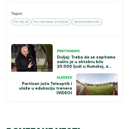
Tagovi:
FK CELJE
FK CRVENA ZVEZDA
JEGOR PRUCEV
Kretanje
PRETHODNO
članka
Duljaj: Treba da se zapitamo
zašto je u oktobru bilo
20.000 ljudi u Humskoj, a
sada 1.000
SLEDEĆE
Partizan jača Teleoptik i
ulaže u edukaciju trenera
(VIDEO)