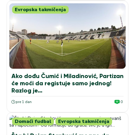
Evropska takmičenja
Ako dođu Čumić i Miladinović, Partizan
će moći da registuje samo jednog!
Razlog je…
pre 1 dan
0
Domaći fudbal
Evropska takmičenja