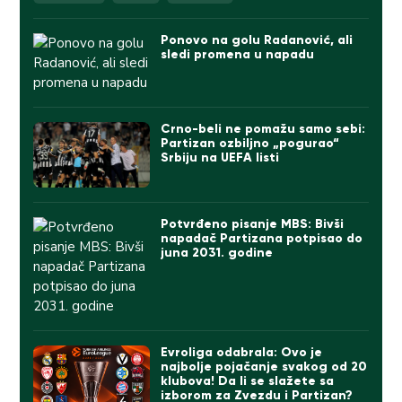
Ponovo na golu Radanović, ali
sledi promena u napadu
Crno-beli ne pomažu samo sebi:
Partizan ozbiljno „pogurao“
Srbiju na UEFA listi
Potvrđeno pisanje MBS: Bivši
napadač Partizana potpisao do
juna 2031. godine
Evroliga odabrala: Ovo je
najbolje pojačanje svakog od 20
klubova! Da li se slažete sa
izborom za Zvezdu i Partizan?