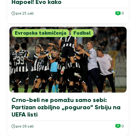
Hapoel! Evo kako
pre 15 sati
0
Evropska takmičenja
Fudbal
Crno-beli ne pomažu samo sebi:
Partizan ozbiljno „pogurao“ Srbiju na
UEFA listi
pre 16 sati
0