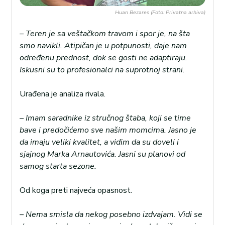
Huan Bezares (Foto: Privatna arhiva)
– Teren je sa veštačkom travom i spor je, na šta
smo navikli. Atipičan je u potpunosti, daje nam
određenu prednost, dok se gosti ne adaptiraju.
Iskusni su to profesionalci na suprotnoj strani.
Urađena je analiza rivala.
– Imam saradnike iz stručnog štaba, koji se time
bave i predočićemo sve našim momcima. Jasno je
da imaju veliki kvalitet, a vidim da su doveli i
sjajnog Marka Arnautovića. Jasni su planovi od
samog starta sezone.
Od koga preti najveća opasnost.
– Nema smisla da nekog posebno izdvajam. Vidi se