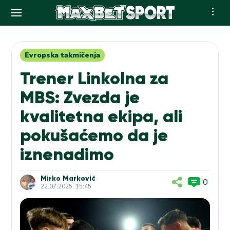
Skip
to
content
Evropska takmičenja
Trener Linkolna za
MBS: Zvezda je
kvalitetna ekipa, ali
pokušaćemo da je
iznenadimo
Mirko Marković
0
22.07.2025. 15:45