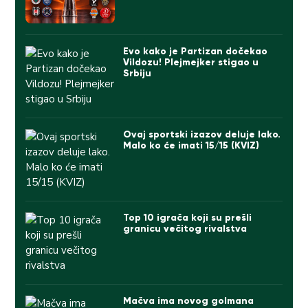
Evo kako je Partizan dočekao
Vildozu! Plejmejker stigao u
Srbiju
Ovaj sportski izazov deluje lako.
Malo ko će imati 15/15 (KVIZ)
Top 10 igrača koji su prešli
granicu večitog rivalstva
Mačva ima novog golmana