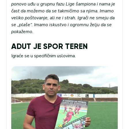
ponovo uđu u grupnu fazu Lige šampiona i nama je
čast da možemo da se takmičimo sa njima. Imamo
veliko poštovanje, ali ne i strah. Igrači ne smeju da
se „plaše“. Imamo iskustvo i ogromnu želju da se
pokažemo.
ADUT JE SPOR TEREN
Igraće se u specifičnim uslovima.