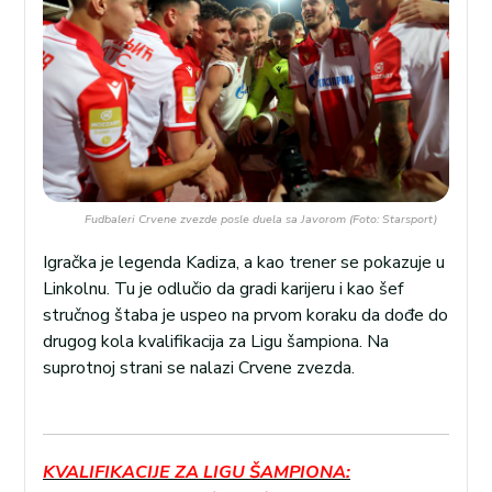
Fudbaleri Crvene zvezde posle duela sa Javorom (Foto: Starsport)
Igračka je legenda Kadiza, a kao trener se pokazuje u
Linkolnu. Tu je odlučio da gradi karijeru i kao šef
stručnog štaba je uspeo na prvom koraku da dođe do
drugog kola kvalifikacija za Ligu šampiona. Na
suprotnoj strani se nalazi Crvene zvezda.
KVALIFIKACIJE ZA LIGU ŠAMPIONA: