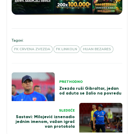
Tagovi:
FK CRVENA ZVEZDA
FK LINKOLN
HUAN BEZARES
Kretanje
PRETHODNO
članka
Zvezda ruši Gibraltar, jedan
od aduta se žalio na povredu
SLEDEĆE
Sastavi: Milojević iznenadio
jednim imenom, važan igrač
van protokola