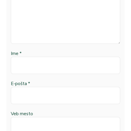
Ime
*
E-pošta
*
Veb mesto