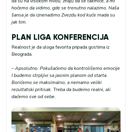
da su na visokom nivou, znaju da se takmiče, a mi
hoćemo da vidimo, gde se trenutno nalazimo. Naša
šansa je da iznenadimo Zvezdu kod kuće mada su
jak tim.
PLAN LIGA KONFERENCIJA
Realnost je da uloga favorita pripada gostima iz
Beograda.
– Apsolutno. Pokušaćemo da kontrolišemo emocije
I budemo strpljivi sa jasnim planom od starta.
Borićemo se maksimalno, a nemamo veliki
rezultatski pritisak. Treba da budemo realni, ali
daćemo sve od sebe.