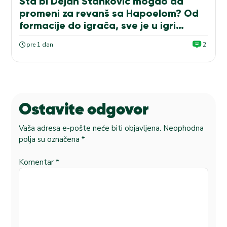
Šta bi Dejan Stanković mogao da
promeni za revanš sa Hapoelom? Od
formacije do igrača, sve je u igri…
pre 1 dan
2
Ostavite odgovor
Vaša adresa e-pošte neće biti objavljena.
Neophodna
polja su označena
*
Komentar
*