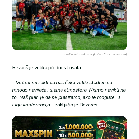
Fudbaleri Linkolna (Foto: Privatna arhiva)
Revanš je velika prednost rivala.
–
Već su mi rekli da nas čeka veliki stadion sa
mnogo navijača i sjajna atmosfera. Nismo navikli na
to. Naš plan je da se plasiramo, ako je moguće, u
Ligu konferencija
– zaključio je Bezares.