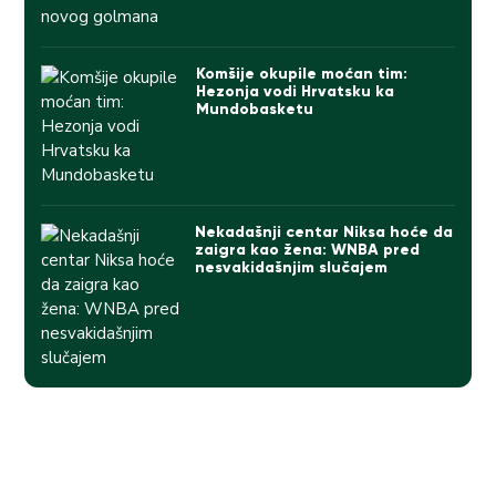
Komšije okupile moćan tim:
Hezonja vodi Hrvatsku ka
Mundobasketu
Nekadašnji centar Niksa hoće da
zaigra kao žena: WNBA pred
nesvakidašnjim slučajem