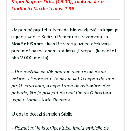
Kopenhagen – Drita (19.00), kvota na 4+ u
kladionici Maxbet iznosi 1.98
Uz pomoć prijatelja, Nenada Mirosavljević sa kojim je
i igrao, uveo je Kadiz u Primeru, a u razgovoru za
MaxBet Sport
Huan Bezares je izneo očekivanja
pred meč na malenom stadionu „Evrope“ (kapacitet
oko 2.000 mesta).
–
Pre mečeva sa Vikingurom sam rekao da se
vidimo u Beogradu. Za nas je veliki uspeh da smo
prošli prvo kolo, a uspeli smo da ostvarimo dve
pobede, što je prvi put da neki tim sa Gibraltara
uspe u tome
– kaže Bezares.
U goste dolazi šampion Srbije.
– Poznat mi je istorijat kluba. Imaju ambicije da