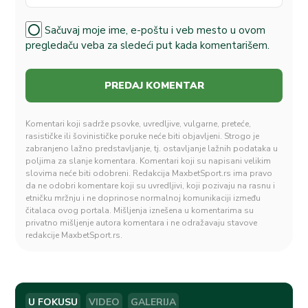
Sačuvaj moje ime, e-poštu i veb mesto u ovom
pregledaču veba za sledeći put kada komentarišem.
Komentari koji sadrže psovke, uvredljive, vulgarne, preteće,
rasističke ili šovinističke poruke neće biti objavljeni. Strogo je
zabranjeno lažno predstavljanje, tj. ostavljanje lažnih podataka u
poljima za slanje komentara. Komentari koji su napisani velikim
slovima neće biti odobreni. Redakcija MaxbetSport.rs ima pravo
da ne odobri komentare koji su uvredljivi, koji pozivaju na rasnu i
etničku mržnju i ne doprinose normalnoj komunikaciji između
čitalaca ovog portala. Mišljenja iznešena u komentarima su
privatno mišljenje autora komentara i ne odražavaju stavove
redakcije MaxbetSport.rs.
U FOKUSU
VIDEO
GALERIJA