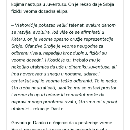
kojima nastupa u Juventusu. On je rekao da je Srbija
fizički veoma dosadna ekipa.
–
Vlahović je pokazao veliki talenat, svakim danom
se razvija, evoluira. Još više će se afirmisati u
Kataru, on je veoma opasno oružje reprezentacije
Srbje. Ofanziva Srbije je veoma neugodna za
odbranu rivala, napadaju kroz dubinu, fizički su
veoma dosadni. I Kostić je tu, trebalo mu je
nekoliko utakmica da uđe u dinamiku Juventusa, ali
ima neverovatnu snagu u nogama, udarac i
centaršut koji je veoma teško odbraniti. To je nešto
što treba neutralisati, ukoliko mu se ostavi prostor
i vreme da uputi udarac ili centaršut može da
napravi mnogo problema rivalu, što smo mi u prvoj
utakmici
– rekao je Danilo.
Govorio je Danilo i o činjenici da u poslednje vreme
Brazil nije igrao utakmice protiv evropskih rivala.