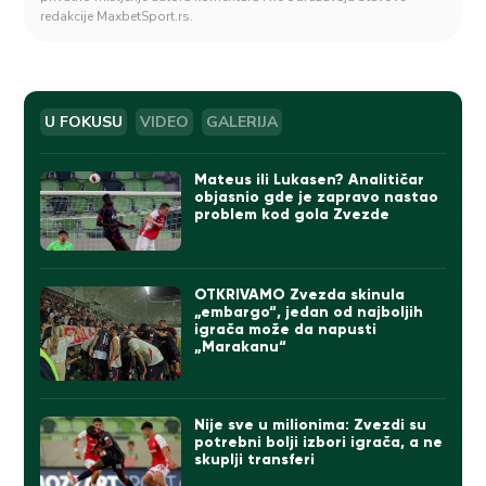
redakcije MaxbetSport.rs.
U FOKUSU
VIDEO
GALERIJA
Mateus ili Lukasen? Analitičar
objasnio gde je zapravo nastao
problem kod gola Zvezde
OTKRIVAMO Zvezda skinula
„embargo“, jedan od najboljih
igrača može da napusti
„Marakanu“
Nije sve u milionima: Zvezdi su
potrebni bolji izbori igrača, a ne
skuplji transferi