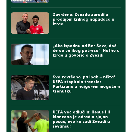
Završeno: Zvezda zaradila
prodajom krilnog napadača u
Izrael
„Ako ispadnu od Ber Ševe, doći
će do velikog potresa“: Natho u
Izraelu govorio o Zvezdi
Sve završeno, pa ipak – ništa!
UEFA stopirala transfer
Partizana u najgorem mogućem
trenutku
UEFA već odlučila: Hesus Hil
Manzano je odradio sjajan
posao, evo ko sudi Zvezdi u
revanšu!