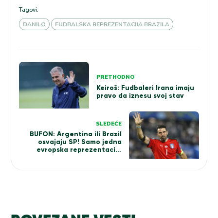
Tagovi:
DANILO
FUDBALSKA REPREZENTACIJA BRAZILA
Kretanje
PRETHODNO
članka
Keiroš: Fudbaleri Irana imaju
pravo da iznesu svoj stav
SLEDEĆE
BUFON: Argentina ili Brazil
osvajaju SP! Samo jedna
evropska reprezentacija
može da im pomrsi konce!