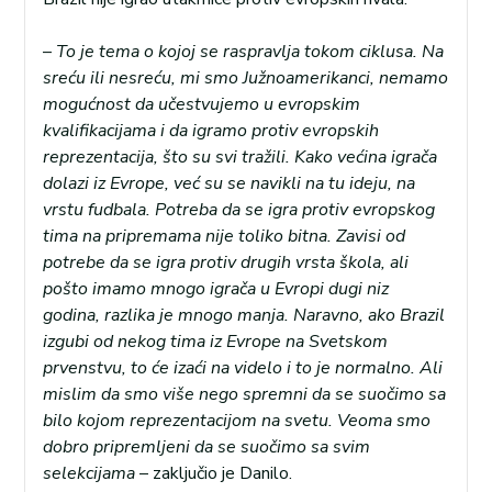
–
To je tema o kojoj se raspravlja tokom ciklusa. Na
sreću ili nesreću, mi smo Južnoamerikanci, nemamo
mogućnost da učestvujemo u evropskim
kvalifikacijama i da igramo protiv evropskih
reprezentacija, što su svi tražili. Kako većina igrača
dolazi iz Evrope, već su se navikli na tu ideju, na
vrstu fudbala. Potreba da se igra protiv evropskog
tima na pripremama nije toliko bitna. Zavisi od
potrebe da se igra protiv drugih vrsta škola, ali
pošto imamo mnogo igrača u Evropi dugi niz
godina, razlika je mnogo manja. Naravno, ako Brazil
izgubi od nekog tima iz Evrope na Svetskom
prvenstvu, to će izaći na videlo i to je normalno. Ali
mislim da smo više nego spremni da se suočimo sa
bilo kojom reprezentacijom na svetu. Veoma smo
dobro pripremljeni da se suočimo sa svim
selekcijama
– zaključio je Danilo.