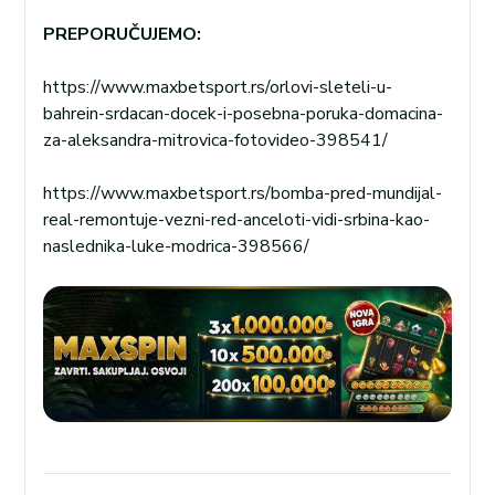
PREPORUČUJEMO:
https://www.maxbetsport.rs/orlovi-sleteli-u-
bahrein-srdacan-docek-i-posebna-poruka-domacina-
za-aleksandra-mitrovica-fotovideo-398541/
https://www.maxbetsport.rs/bomba-pred-mundijal-
real-remontuje-vezni-red-anceloti-vidi-srbina-kao-
naslednika-luke-modrica-398566/