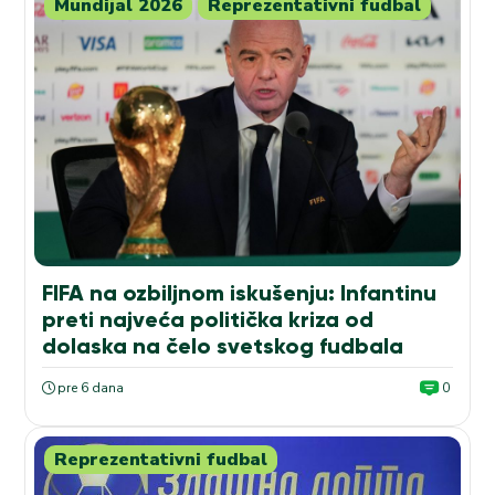
Mundijal 2026
Reprezentativni fudbal
FIFA na ozbiljnom iskušenju: Infantinu
preti najveća politička kriza od
dolaska na čelo svetskog fudbala
pre 6 dana
0
Reprezentativni fudbal