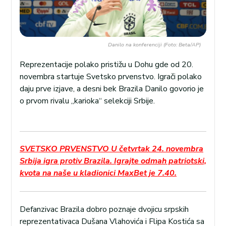
Danilo na konferenciji (Foto: Beta/AP)
Reprezentacije polako pristižu u Dohu gde od 20.
novembra startuje Svetsko prvenstvo. Igrači polako
daju prve izjave, a desni bek Brazila Danilo govorio je
o prvom rivalu „karioka“ selekciji Srbije.
SVETSKO PRVENSTVO U četvrtak 24. novembra
Srbija igra protiv Brazila. Igrajte odmah patriotski,
kvota na naše u kladionici MaxBet je 7.40.
Defanzivac Brazila dobro poznaje dvojicu srpskih
reprezentativaca Dušana Vlahovića i Flipa Kostića sa