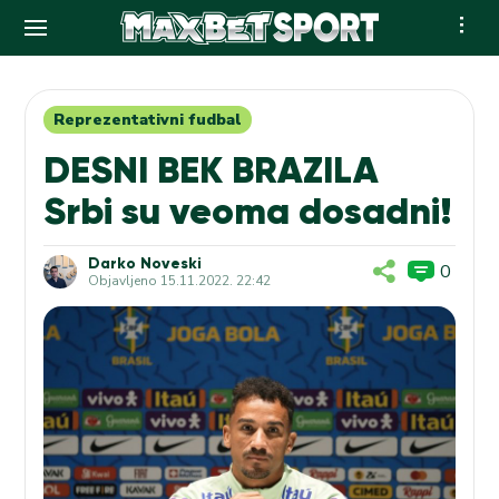
Skip
to
content
Reprezentativni fudbal
DESNI BEK BRAZILA
Srbi su veoma dosadni!
Darko Noveski
0
Objavljeno
15.11.2022. 22:42