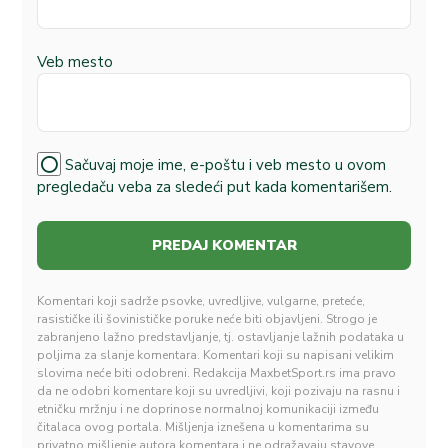
Veb mesto
Sačuvaj moje ime, e-poštu i veb mesto u ovom
pregledaču veba za sledeći put kada komentarišem.
Komentari koji sadrže psovke, uvredljive, vulgarne, preteće,
rasističke ili šovinističke poruke neće biti objavljeni. Strogo je
zabranjeno lažno predstavljanje, tj. ostavljanje lažnih podataka u
poljima za slanje komentara. Komentari koji su napisani velikim
slovima neće biti odobreni. Redakcija MaxbetSport.rs ima pravo
da ne odobri komentare koji su uvredljivi, koji pozivaju na rasnu i
etničku mržnju i ne doprinose normalnoj komunikaciji između
čitalaca ovog portala. Mišljenja iznešena u komentarima su
privatno mišljenje autora komentara i ne odražavaju stavove