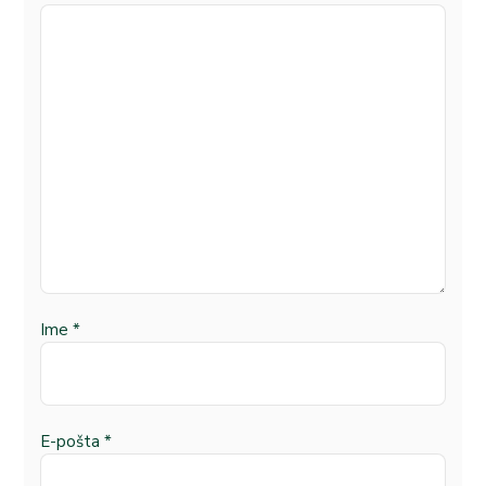
Ime
*
E-pošta
*