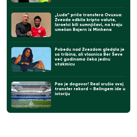
„Luda“ priča transfera Ovusua:
Zvezda odbila kripto valute,
Izraelci bili sumnjičavi, na kraju
umešan Bajern iz Minhena
Pobedu nad Zvezdom gledala je
sa tribina, ali vlasnica Ber Ševe
već godinama čeka jednu
utakmicu
Pao je dogovor! Real srušio svoj
transfer rekord – Belingem ide u
istoriju