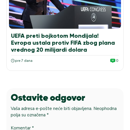
UEFA preti bojkotom Mondijala!
Evropa ustala protiv FIFA zbog plana
vrednog 20 milijardi dolara
pre 7 dana
0
Ostavite odgovor
Vaša adresa e-pošte neće biti objavljena.
Neophodna
polja su označena
*
Komentar
*