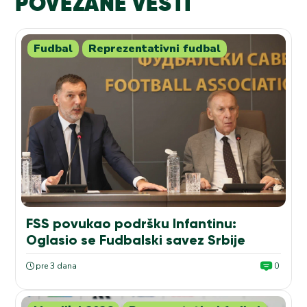
POVEZANE VESTI
Fudbal
Reprezentativni fudbal
FSS povukao podršku Infantinu:
Oglasio se Fudbalski savez Srbije
pre 3 dana
0