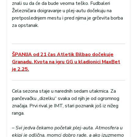
znali su da će da bude veoma teško. Fudbaleri
Železničara doigravanje u plej-autu dočekuju na
pretposlednjem mestu i pred njima je grčevita borba
za opstanak.
ŠPANIJA od 21 čas Atletik Bilbao dočekuje
Granadu. Kvota na igru GG u kladionici MaxBet
je 2.25.
Cela sezona staje u narednih sedam utakmica. Za
pančevačku „dizelku“ svaka od njih je od ogromnog
značaja. Prvi rival je IMT, stari poznanik još iz nižeg
ranga.
–
Svi jedva čekamo početak plej-auta. Atmosfera u
ekipi je odlična, momci dobro rade, a ako izuzmemo