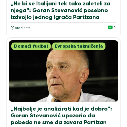
„Ne bi se Italijani tek tako zaleteli za
njega“: Goran Stevanović posebno
izdvojio jednog igrača Partizana
pre 4 sata
0
Domaći fudbal
Evropska takmičenja
„Najbolje je analizirati kad je dobro“:
Goran Stevanović upozorio da
pobeda ne sme da zavara Partizan