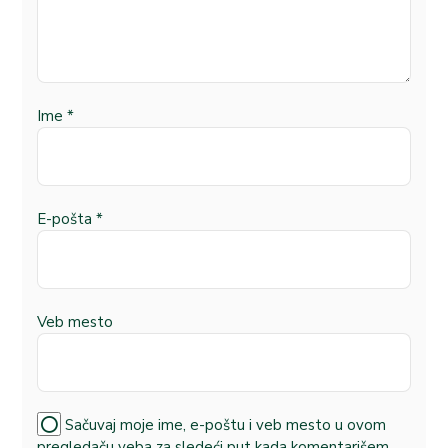
Ime
*
E-pošta
*
Veb mesto
Sačuvaj moje ime, e-poštu i veb mesto u ovom
pregledaču veba za sledeći put kada komentarišem.