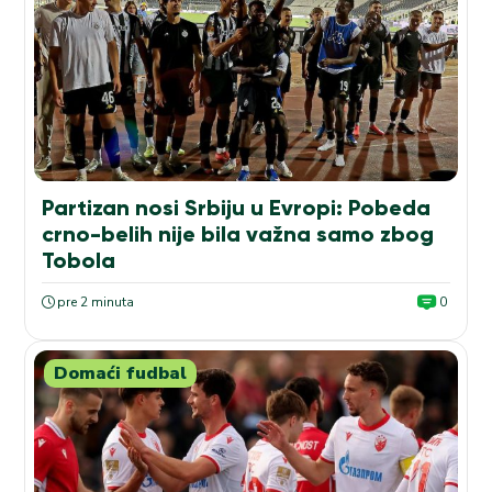
Partizan nosi Srbiju u Evropi: Pobeda
crno-belih nije bila važna samo zbog
Tobola
pre 2 minuta
0
Domaći fudbal