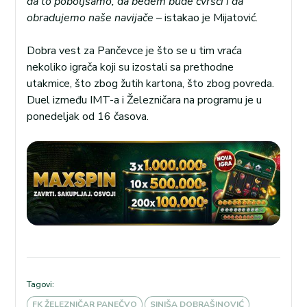
da to poboljšamo, da bedem bude čvršći i da
obradujemo naše navijače
– istakao je Mijatović.
Dobra vest za Pančevce je što se u tim vraća
nekoliko igrača koji su izostali sa prethodne
utakmice, što zbog žutih kartona, što zbog povreda.
Duel između IMT-a i Železničara na programu je u
ponedeljak od 16 časova.
Tagovi:
FK ŽELEZNIČAR PANEČVO
SINIŠA DOBRAŠINOVIĆ