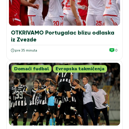
OTKRIVAMO Portugalac blizu odlaska
iz Zvezde
pre 35 minuta
0
Domaći fudbal
Evropska takmičenja