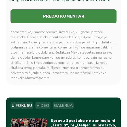
Komentari koji sadrže psovke, uvredljive, vulgarne, preteće,
rasističke ili šovinističke poruke neće biti objavljeni. Strogo je
zabranjeno lažno predstavljanje, tj. ostavljanje lažnih podataka u
poljima za slanje komentara. Komentari koji su napisani velikim
slovima neće biti odobreni. Redakcija MaxbetSport.rs ima pravo
da ne odobri komentare koji su uvredljivi, koji pozivaju na rasnu i
etničku mržnju i ne doprinose normalnoj komunikaciji između
čitalaca ovog portala. Mišljenja iznešena u komentarima su
privatno mišljenje autora komentara i ne odražavaju stavove
redakcije MaxbetSport.rs.
U FOKUSU
VIDEO
GALERIJA
Upravu Spartaka ne zanimaju ni
„Fratija“, ni „Delije“, ni bratstvo,