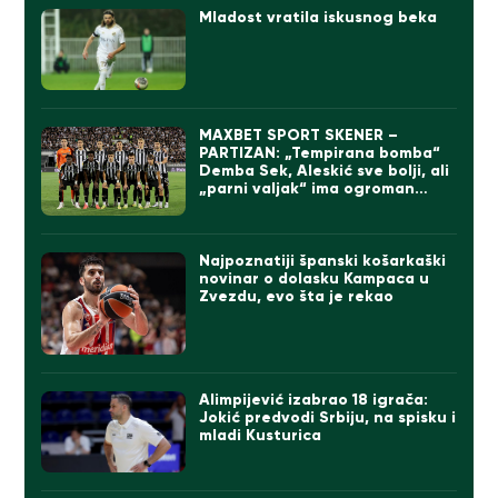
Mladost vratila iskusnog beka
MAXBET SPORT SKENER –
PARTIZAN: „Tempirana bomba“
Demba Sek, Aleskić sve bolji, ali
„parni valjak“ ima ogroman
problem
Najpoznatiji španski košarkaški
novinar o dolasku Kampaca u
Zvezdu, evo šta je rekao
Alimpijević izabrao 18 igrača:
Jokić predvodi Srbiju, na spisku i
mladi Kusturica