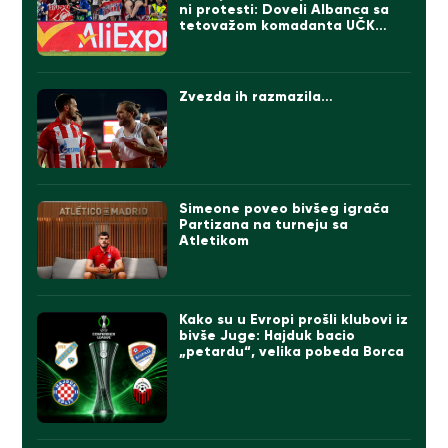
ni protesti: Doveli Albanca sa
tetovažom komadanta UČK
(FOTO)
Zvezda ih razmazila…
Simeone poveo bivšeg igrača
Partizana na turneju sa
Atletikom
Kako su u Evropi prošli klubovi iz
bivše Juge: Hajduk bacio
„petardu“, velika pobeda Borca