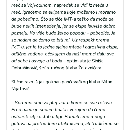
meč sa Vojvodinom, napredak se vidi iz meča u
meč. Igraćemo sa ekipama koje možemo i moramo
da pobedimo. Što se tiče IMT-a teško da može da
bude nekih iznenađenja, jer se ekipe isuviše dobro
poznaju. Ko više bude želeo pobedu – pobediće. Ja
se nadam da ćemo to biti mi. Uz respekt prema
IMT-u, jer je to jedna sjajna mlada i agresivna ekipa,
odlično vođena, očekujem da naši momci daju sve
od sebe i osvoje tri boda
– optimista je Siniša
Dobrašinović, šef stručnog štaba Železničara.
Slično razmišlja i golman pančevačkog kluba Milan
Mijatović.
–
Spremni smo za plej-aut u kome se sve rešava.
Pred nama je sedam finala i verujem da ćemo
ostvariti cilj i ostati u ligi. Primali smo mnogo
golova na prethodnim utakmicama, ali trudićemo se