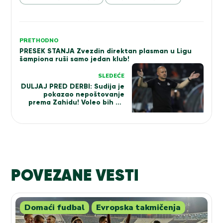
Kretanje
PRETHODNO
PRESEK STANJA Zvezdin direktan plasman u Ligu
članka
šampiona ruši samo jedan klub!
SLEDEĆE
DULJAJ PRED DERBI: Sudija je
pokazao nepoštovanje
prema Zahidu! Voleo bih da
bude u drugom planu!
Saldanja će da bude u
protokolu!
POVEZANE VESTI
Domaći fudbal
Evropska takmičenja