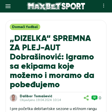
Skip
to
content
Domaći fudbal
„DIZELKA“ SPREMNA
ZA PLEJ-AUT
Dobrašinović: Igramo
sa ekipama koje
možemo i moramo da
pobeđujemo
Dalibor Tomašević
0
Objavljeno
19.04.2024. 10:14
I pre početka debitantske sezone u elitnom rangu