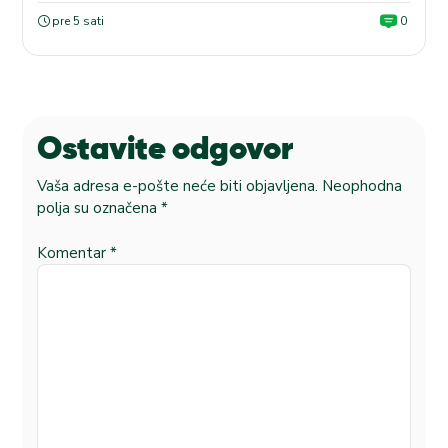
pre 5 sati
0
Ostavite odgovor
Vaša adresa e-pošte neće biti objavljena.
Neophodna
polja su označena
*
Komentar
*