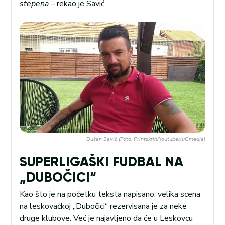
stepena
– rekao je Savić.
Dušan Savić (Foto: Printskrin/Youtube/JuGmedia)
SUPERLIGAŠKI FUDBAL NA
„DUBOČICI“
Kao što je na početku teksta napisano, velika scena
na leskovačkoj „Dubočici“ rezervisana je za neke
druge klubove. Već je najavljeno da će u Leskovcu