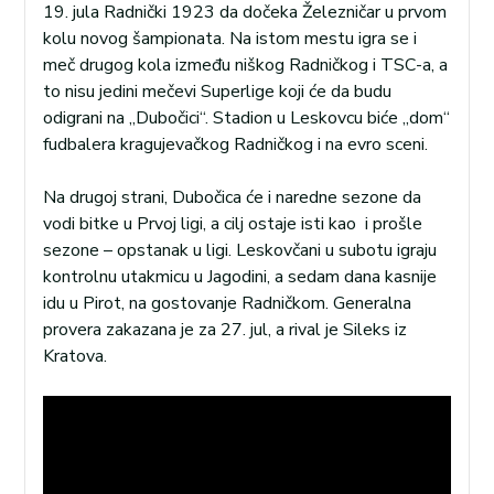
19. jula Radnički 1923 da dočeka Železničar u prvom
kolu novog šampionata. Na istom mestu igra se i
meč drugog kola između niškog Radničkog i TSC-a, a
to nisu jedini mečevi Superlige koji će da budu
odigrani na „Dubočici“. Stadion u Leskovcu biće „dom“
fudbalera kragujevačkog Radničkog i na evro sceni.
Na drugoj strani, Dubočica će i naredne sezone da
vodi bitke u Prvoj ligi, a cilj ostaje isti kao i prošle
sezone – opstanak u ligi. Leskovčani u subotu igraju
kontrolnu utakmicu u Jagodini, a sedam dana kasnije
idu u Pirot, na gostovanje Radničkom. Generalna
provera zakazana je za 27. jul, a rival je Sileks iz
Kratova.