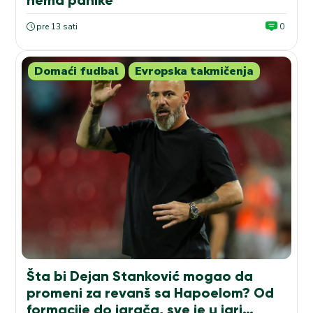
pre 13 sati
0
Domaći fudbal
Evropska takmičenja
Šta bi Dejan Stanković mogao da
promeni za revanš sa Hapoelom? Od
formacije do igrača, sve je u igri…