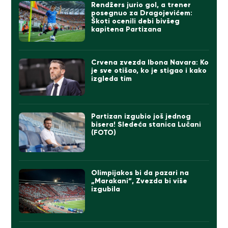
Rendžers jurio gol, a trener
posegnuo za Dragojevićem:
Škoti ocenili debi bivšeg
kapitena Partizana
Crvena zvezda Ibona Navara: Ko
je sve otišao, ko je stigao i kako
izgleda tim
Partizan izgubio još jednog
bisera! Sledeća stanica Lučani
(FOTO)
Olimpijakos bi da pazari na
„Marakani“, Zvezda bi više
izgubila