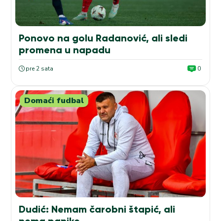
Ponovo na golu Radanović, ali sledi
promena u napadu
pre 2 sata
0
Domaći fudbal
Dudić: Nemam čarobni štapić, ali
nema panike