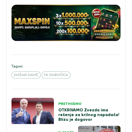
Tagovi:
DUŠAN SAVIĆ
FK DUBOČICA
Kretanje
PRETHODNO
članka
OTKRIVAMO Zvezda ima
rešenje za krilnog napadača!
Blizu je dogovor