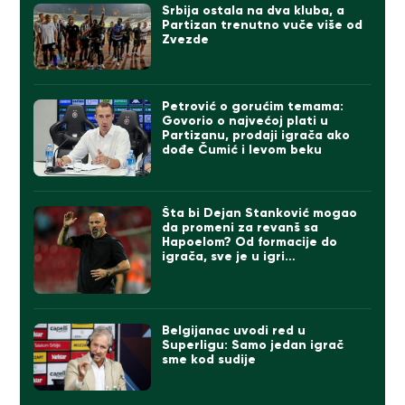
Srbija ostala na dva kluba, a
Partizan trenutno vuče više od
Zvezde
Petrović o gorućim temama:
Govorio o najvećoj plati u
Partizanu, prodaji igrača ako
dođe Čumić i levom beku
Šta bi Dejan Stanković mogao
da promeni za revanš sa
Hapoelom? Od formacije do
igrača, sve je u igri…
Belgijanac uvodi red u
Superligu: Samo jedan igrač
sme kod sudije