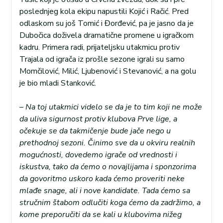
poslednjeg kola ekipu napustili Kojić i Račić. Pred
odlaskom su još Tomić i Đorđević, pa je jasno da je
Dubočica doživela dramatične promene u igračkom
kadru. Primera radi, prijateljsku utakmicu protiv
Trajala od igrača iz prošle sezone igrali su samo
Momčilović, Milić, Ljubenović i Stevanović, a na golu
je bio mladi Stanković.
–
Na toj utakmici videlo se da je to tim koji ne može
da uliva sigurnost protiv klubova Prve lige, a
očekuje se da takmičenje bude jače nego u
prethodnoj sezoni. Činimo sve da u okviru realnih
mogućnosti, dovedemo igrače od vrednosti i
iskustva, tako da ćemo o novajlijama i sponzorima
da govoritmo uskoro kada ćemo proveriti neke
mlađe snage, ali i nove kandidate. Tada ćemo sa
stručnim štabom odlučiti koga ćemo da zadržimo, a
kome preporučiti da se kali u klubovima nižeg