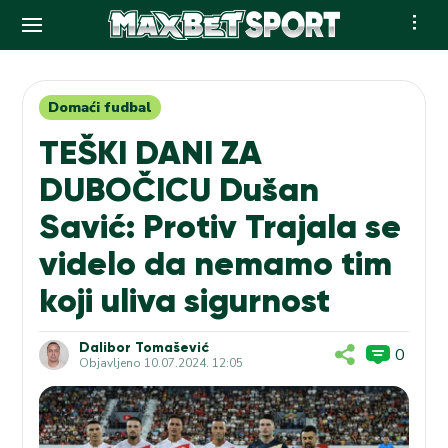
Skip
to
content
Domaći fudbal
TEŠKI DANI ZA
DUBOČICU Dušan
Savić: Protiv Trajala se
videlo da nemamo tim
koji uliva sigurnost
Dalibor Tomašević
0
Objavljeno
10.07.2024. 12:05