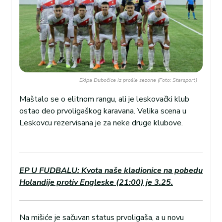
Ekipa Dubočice iz prošle sezone (Foto: Starsport)
Maštalo se o elitnom rangu, ali je leskovački klub
ostao deo prvoligaškog karavana. Velika scena u
Leskovcu rezervisana je za neke druge klubove.
EP U FUDBALU: Kvota naše kladionice na pobedu
Holandije protiv Engleske (21:00) je 3.25.
Na mišiće je sačuvan status prvoligaša, a u novu