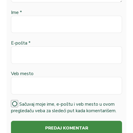
Ime
*
E-pošta
*
Veb mesto
Sačuvaj moje ime, e-poštu i veb mesto u ovom
pregledaču veba za sledeći put kada komentarišem.