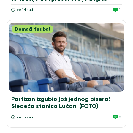
pre 14 sati
1
Domaći fudbal
Partizan izgubio još jednog bisera!
Sledeća stanica Lučani (FOTO)
pre 15 sati
0