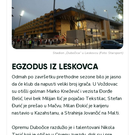
Stadion „Dubočica“ u Leskovcu (Foto: Starsport)
EGZODUS IZ LESKOVCA
Odmah po završetku prethodne sezone bilo je jasno
da će klub da napusti veliki broj igrača. U Voždovac
su otišli golman Marko Knežević i vezista Đorđe
Belić, levi bek Milijan Ilić je pojačao Tekstilac, Stefan
Đurić je prešao u Mačvu, Milan Đokić je karijeru
nastavio u Kazahstanu, a Strahinja Jovančić na Malti.
Opremu Dubočice razdužio je i talentovani Nikola
Tasić koji je otišao u Crvenu zvezdu, dok su i pre