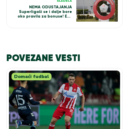
SLEDEĆE
NEMA ODUSTAJANJA
Superligaši se i dalje bore
oko pravila za bonuse! Evo
kada će odluka da bude
doneta
POVEZANE VESTI
Domaći fudbal