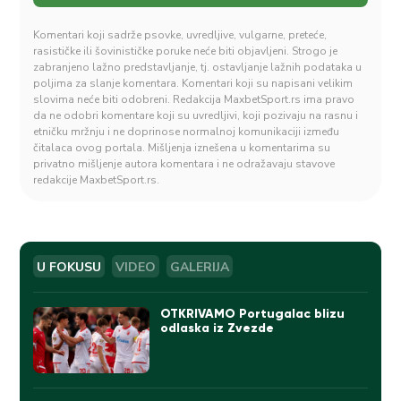
Komentari koji sadrže psovke, uvredljive, vulgarne, preteće,
rasističke ili šovinističke poruke neće biti objavljeni. Strogo je
zabranjeno lažno predstavljanje, tj. ostavljanje lažnih podataka u
poljima za slanje komentara. Komentari koji su napisani velikim
slovima neće biti odobreni. Redakcija MaxbetSport.rs ima pravo
da ne odobri komentare koji su uvredljivi, koji pozivaju na rasnu i
etničku mržnju i ne doprinose normalnoj komunikaciji između
čitalaca ovog portala. Mišljenja iznešena u komentarima su
privatno mišljenje autora komentara i ne odražavaju stavove
redakcije MaxbetSport.rs.
U FOKUSU
VIDEO
GALERIJA
OTKRIVAMO Portugalac blizu
odlaska iz Zvezde