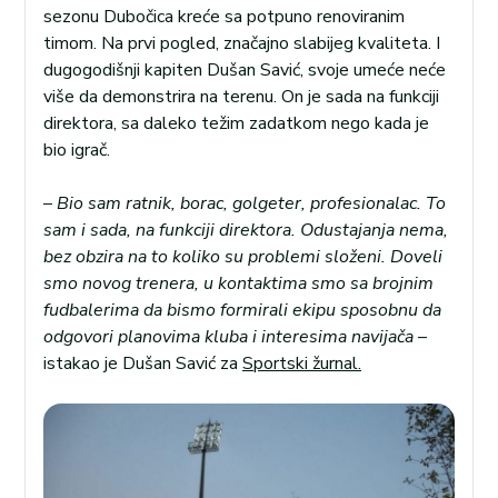
sezonu Dubočica kreće sa potpuno renoviranim
timom. Na prvi pogled, značajno slabijeg kvaliteta. I
dugogodišnji kapiten Dušan Savić, svoje umeće neće
više da demonstrira na terenu. On je sada na funkciji
direktora, sa daleko težim zadatkom nego kada je
bio igrač.
–
Bio sam ratnik, borac, golgeter, profesionalac. To
sam i sada, na funkciji direktora. Odustajanja nema,
bez obzira na to koliko su problemi složeni. Doveli
smo novog trenera, u kontaktima smo sa brojnim
fudbalerima da bismo formirali ekipu sposobnu da
odgovori planovima kluba i interesima navijača
–
istakao je Dušan Savić za
Sportski žurnal.