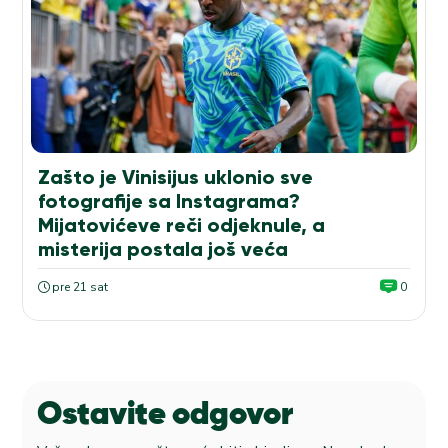
Zašto je Vinisijus uklonio sve
fotografije sa Instagrama?
Mijatovićeve reči odjeknule, a
misterija postala još veća
pre 21 sat
0
Ostavite odgovor