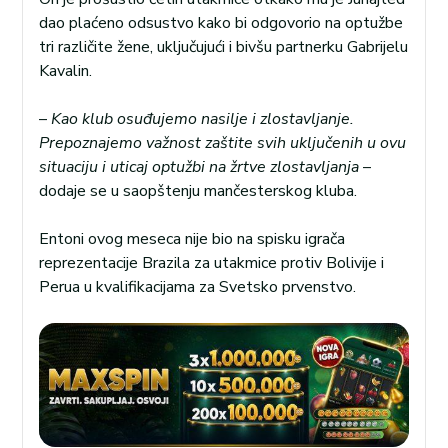
dao plaćeno odsustvo kako bi odgovorio na optužbe
tri različite žene, uključujući i bivšu partnerku Gabrijelu
Kavalin.
–
Kao klub osuđujemo nasilje i zlostavljanje.
Prepoznajemo važnost zaštite svih uključenih u ovu
situaciju i uticaj optužbi na žrtve zlostavljanja
–
dodaje se u saopštenju mančesterskog kluba.
Entoni ovog meseca nije bio na spisku igrača
reprezentacije Brazila za utakmice protiv Bolivije i
Perua u kvalifikacijama za Svetsko prvenstvo.