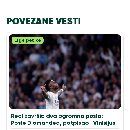
POVEZANE VESTI
Lige petice
Real završio dva ogromna posla:
Posle Diomandea, potpisao i Vinisijus