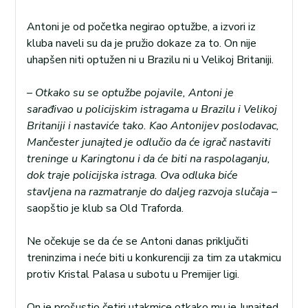
Antoni je od početka negirao optužbe, a izvori iz
kluba naveli su da je pružio dokaze za to. On nije
uhapšen niti optužen ni u Brazilu ni u Velikoj Britaniji.
–
Otkako su se optužbe pojavile, Antoni je
sarađivao u policijskim istragama u Brazilu i Velikoj
Britaniji i nastaviće tako. Kao Antonijev poslodavac,
Mančester junajted je odlučio da će igrač nastaviti
treninge u Karingtonu i da će biti na raspolaganju,
dok traje policijska istraga. Ova odluka biće
stavljena na razmatranje do daljeg razvoja slučaja
–
saopštio je klub sa Old Traforda.
Ne očekuje se da će se Antoni danas priključiti
treninzima i neće biti u konkurenciji za tim za utakmicu
protiv Kristal Palasa u subotu u Premijer ligi.
On je prošustio četiri utakmice otkako mu je Junajted