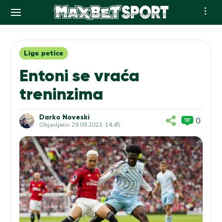
Skip
to
content
Lige petice
Entoni se vraća
treninzima
Darko Noveski
0
Objavljeno
29.09.2023. 14:45