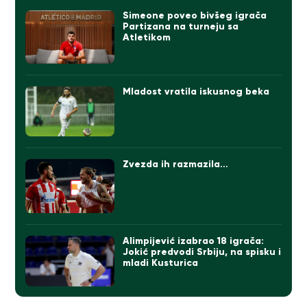
Simeone poveo bivšeg igrača
Partizana na turneju sa
Atletikom
Mladost vratila iskusnog beka
Zvezda ih razmazila…
Alimpijević izabrao 18 igrača:
Jokić predvodi Srbiju, na spisku i
mladi Kusturica