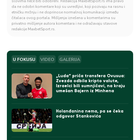
slovima neće biti odobreni. Redakcija MaxbetSport.rs ima pravo
da ne odobri komentare koji su uvredljivi, koji pozivaju na rasnu i
etničku mržnju i ne doprinose normalnoj komunikaciji između
čitalaca ovog portala. Mišljenja iznešena u komentarima su
privatno mišljenje autora komentara i ne odražavaju stavove
redakcije MaxbetSport.rs.
U FOKUSU
VIDEO
GALERIJA
„Luda“ priča transfera Ovusua:
Zvezda odbila kripto valute,
Izraelci bili sumnjičavi, na kraju
umešan Bajern iz Minhena
Holanđanina nema, pa se čeka
odgovor Stankovića