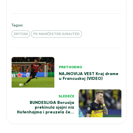
Tagovi:
ENTONI
FK MANČESTER JUNAJTED
Kretanje
PRETHODNO
članka
NAJNOVIJA VEST Kraj drame
u Francuskoj (VIDEO)
SLEDEĆE
BUNDESLIGA Borusija
prekinula sjajni niz
Hofenhajma i preuzela čelo
tabele (VIDEO)