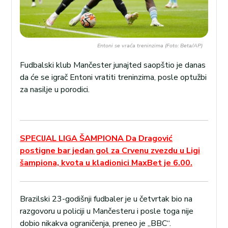
Entoni se vraća treninzima (Foto: Beta/AP)
Fudbalski klub Mančester junajted saopštio je danas
da će se igrač Entoni vratiti treninzima, posle optužbi
za nasilje u porodici.
SPECIJAL LIGA ŠAMPIONA Da Dragović
postigne bar jedan gol za Crvenu zvezdu u Ligi
šampiona, kvota u kladionici MaxBet je 6.00.
Brazilski 23-godišnji fudbaler je u četvrtak bio na
razgovoru u policiji u Mančesteru i posle toga nije
dobio nikakva ograničenja, preneo je „BBC“.