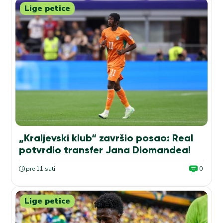
Lige petice
„Kraljevski klub“ završio posao: Real
potvrdio transfer Jana Diomandea!
pre 11 sati
0
Lige petice