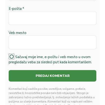
E-pošta
*
Veb mesto
Sačuvaj moje ime, e-poštu i veb mesto u ovom
pregledaču veba za sledeći put kada komentarišem.
Komentari koji sadrže psovke, uvredljive, vulgarne, preteće,
rasističke ili šovinističke poruke neće biti objavljeni. Strogo je
zabranjeno lažno predstavljanje, tj. ostavljanje lažnih podataka u
poljima za slanje komentara. Komentari koji su napisani velikim