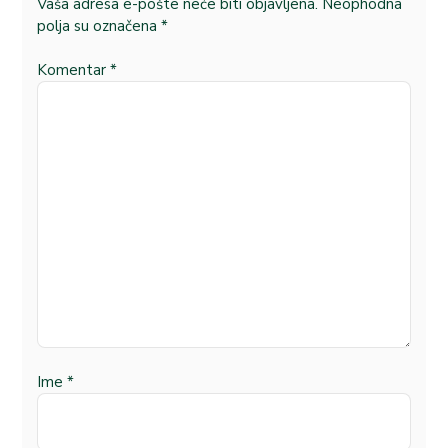
Vaša adresa e-pošte neće biti objavljena.
Neophodna
polja su označena
*
Komentar
*
Ime
*