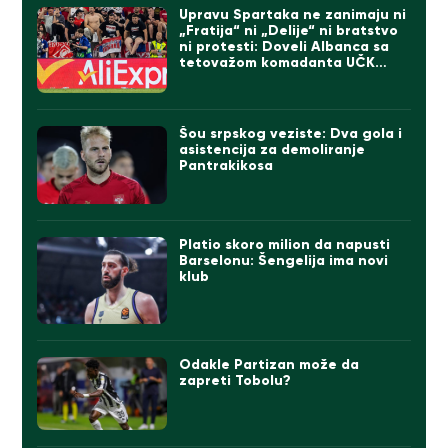
Upravu Spartaka ne zanimaju ni
„Fratija“ ni „Delije“ ni bratstvo
ni protesti: Doveli Albanca sa
tetovažom komadanta UČK
(FOTO)
Šou srpskog veziste: Dva gola i
asistencija za demoliranje
Pantrakikosa
Platio skoro milion da napusti
Barselonu: Šengelija ima novi
klub
Odakle Partizan može da
zapreti Tobolu?