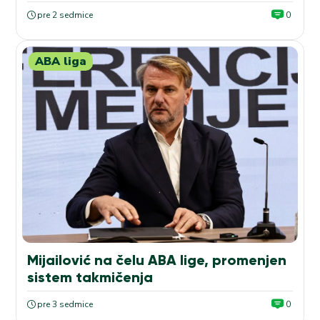
pre 2 sedmice
0
ABA liga
Mijailović na čelu ABA lige, promenjen
sistem takmičenja
pre 3 sedmice
0