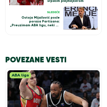
srpskim plejmejkerom
SLEDEĆE
Ostoja Mijailović posle
poraza Partizana:
„Preuzimam ABA ligu, neki će
snositi posledice“
POVEZANE VESTI
ABA liga