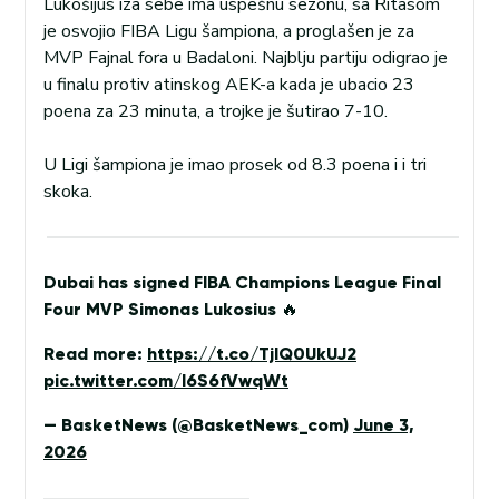
Lukošijus iza sebe ima uspešnu sezonu, sa Ritasom
je osvojio FIBA Ligu šampiona, a proglašen je za
MVP Fajnal fora u Badaloni. Najblju partiju odigrao je
u finalu protiv atinskog AEK-a kada je ubacio 23
poena za 23 minuta, a trojke je šutirao 7-10.
U Ligi šampiona je imao prosek od 8.3 poena i i tri
skoka.
Dubai has signed FIBA Champions League Final
Four MVP Simonas Lukosius 🔥
Read more:
https://t.co/TjIQ0UkUJ2
pic.twitter.com/I6S6fVwqWt
— BasketNews (@BasketNews_com)
June 3,
2026