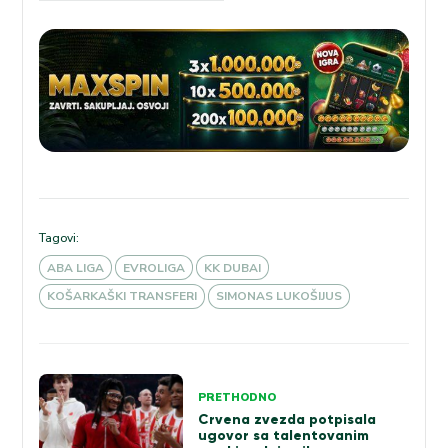
Tagovi:
ABA LIGA
EVROLIGA
KK DUBAI
KOŠARKAŠKI TRANSFERI
SIMONAS LUKOŠIJUS
Kretanje
PRETHODNO
članka
Crvena zvezda potpisala
ugovor sa talentovanim