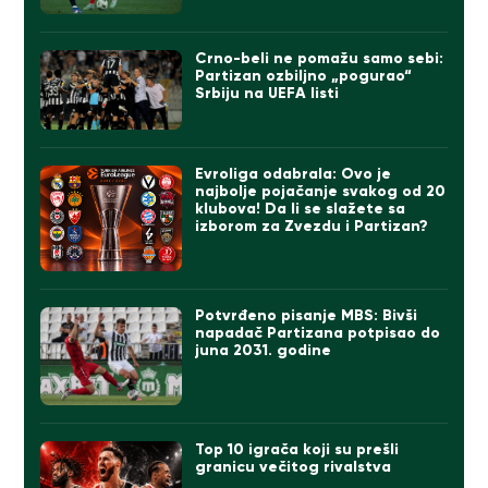
Crno-beli ne pomažu samo sebi:
Partizan ozbiljno „pogurao“
Srbiju na UEFA listi
Evroliga odabrala: Ovo je
najbolje pojačanje svakog od 20
klubova! Da li se slažete sa
izborom za Zvezdu i Partizan?
Potvrđeno pisanje MBS: Bivši
napadač Partizana potpisao do
juna 2031. godine
Top 10 igrača koji su prešli
granicu večitog rivalstva