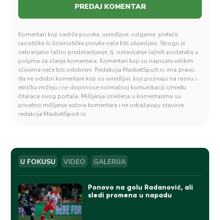
Komentari koji sadrže psovke, uvredljive, vulgarne, preteće,
rasističke ili šovinističke poruke neće biti objavljeni. Strogo je
zabranjeno lažno predstavljanje, tj. ostavljanje lažnih podataka u
poljima za slanje komentara. Komentari koji su napisani velikim
slovima neće biti odobreni. Redakcija MaxbetSport.rs ima pravo
da ne odobri komentare koji su uvredljivi, koji pozivaju na rasnu i
etničku mržnju i ne doprinose normalnoj komunikaciji između
čitalaca ovog portala. Mišljenja iznešena u komentarima su
privatno mišljenje autora komentara i ne odražavaju stavove
redakcije MaxbetSport.rs.
U FOKUSU
VIDEO
GALERIJA
Ponovo na golu Radanović, ali
sledi promena u napadu