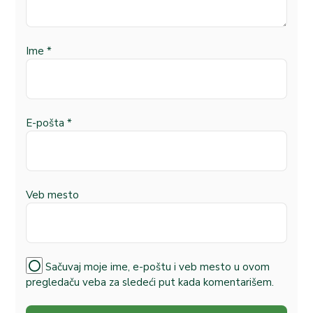
Ime
*
E-pošta
*
Veb mesto
Sačuvaj moje ime, e-poštu i veb mesto u ovom
pregledaču veba za sledeći put kada komentarišem.