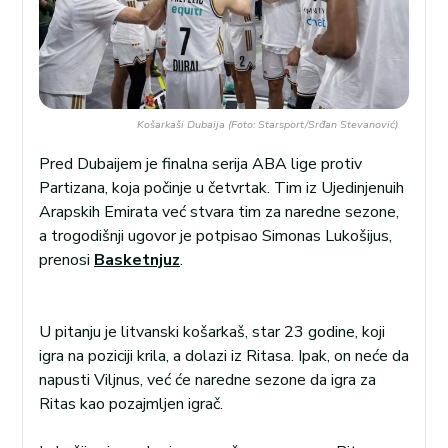
Košarkaši Dubaija (Foto: Starsport/Srđan Stevanović)
Pred Dubaijem je finalna serija ABA lige protiv
Partizana, koja počinje u četvrtak. Tim iz Ujedinjenuih
Arapskih Emirata već stvara tim za naredne sezone,
a trogodišnji ugovor je potpisao Simonas Lukošijus,
prenosi
Basketnjuz
.
U pitanju je litvanski košarkaš, star 23 godine, koji
igra na poziciji krila, a dolazi iz Ritasa. Ipak, on neće da
napusti Viljnus, već će naredne sezone da igra za
Ritas kao pozajmljen igrač.