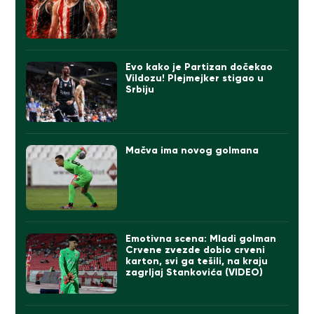
Evo kako je Partizan dočekao
Vildozu! Plejmejker stigao u
Srbiju
Mačva ima novog golmana
Emotivna scena: Mladi golman
Crvene zvezde dobio crveni
karton, svi ga tešili, na kraju
zagrljaj Stankovića (VIDEO)