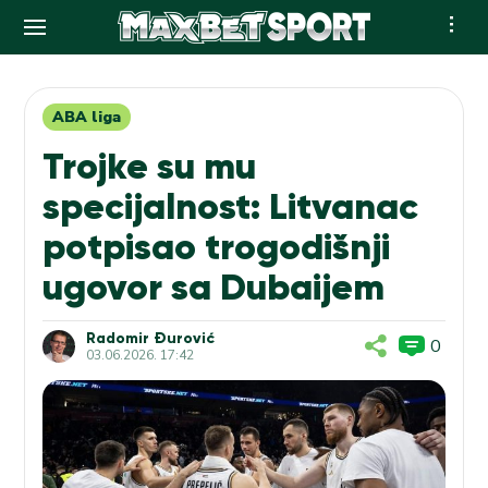
Skip
to
content
ABA liga
Trojke su mu
specijalnost: Litvanac
potpisao trogodišnji
ugovor sa Dubaijem
Radomir Đurović
0
03.06.2026. 17:42