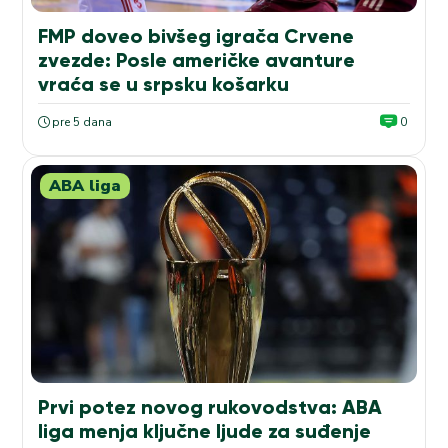
FMP doveo bivšeg igrača Crvene
zvezde: Posle američke avanture
vraća se u srpsku košarku
pre 5 dana
0
ABA liga
Prvi potez novog rukovodstva: ABA
liga menja ključne ljude za suđenje