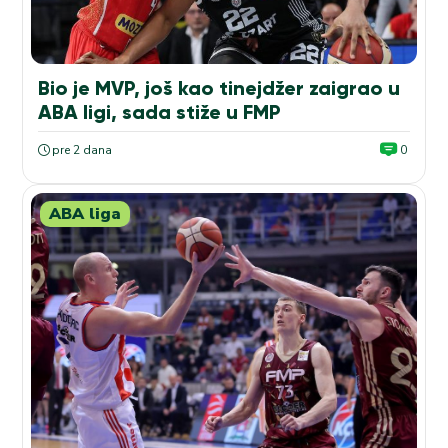
Bio je MVP, još kao tinejdžer zaigrao u
ABA ligi, sada stiže u FMP
pre 2 dana
0
ABA liga