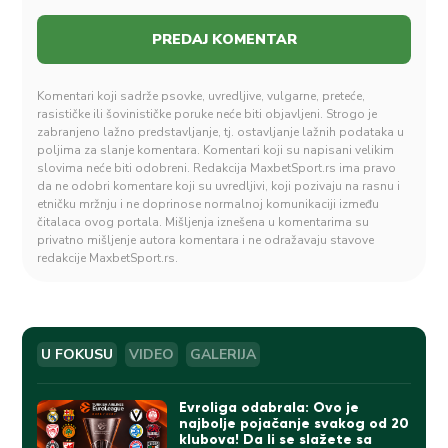
Komentari koji sadrže psovke, uvredljive, vulgarne, preteće,
rasističke ili šovinističke poruke neće biti objavljeni. Strogo je
zabranjeno lažno predstavljanje, tj. ostavljanje lažnih podataka u
poljima za slanje komentara. Komentari koji su napisani velikim
slovima neće biti odobreni. Redakcija MaxbetSport.rs ima pravo
da ne odobri komentare koji su uvredljivi, koji pozivaju na rasnu i
etničku mržnju i ne doprinose normalnoj komunikaciji između
čitalaca ovog portala. Mišljenja iznešena u komentarima su
privatno mišljenje autora komentara i ne odražavaju stavove
redakcije MaxbetSport.rs.
U FOKUSU
VIDEO
GALERIJA
Evroliga odabrala: Ovo je
najbolje pojačanje svakog od 20
klubova! Da li se slažete sa