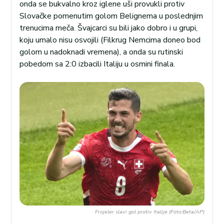
onda se bukvalno kroz iglene uši provukli protiv
Slovačke pomenutim golom Belignema u poslednjim
trenucima meča. Švajcarci su bili jako dobro i u grupi,
koju umalo nisu osvojili (Filkrug Nemcima doneo bod
golom u nadoknadi vremena), a onda su rutinski
pobedom sa 2:0 izbacili Italiju u osmini finala.
Frojeler slavi gol protiv Italije (Foto:Beta/AP)