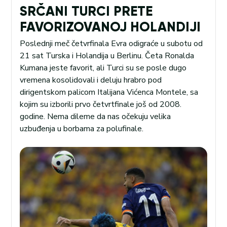
SRČANI TURCI PRETE
FAVORIZOVANOJ HOLANDIJI
Poslednji meč četvrfinala Evra odigraće u subotu od
21 sat Turska i Holandija u Berlinu. Četa Ronalda
Kumana jeste favorit, ali Turci su se posle dugo
vremena kosolidovali i deluju hrabro pod
dirigentskom palicom Italijana Vićenca Montele, sa
kojim su izborili prvo četvrtfinale još od 2008.
godine. Nema dileme da nas očekuju velika
uzbuđenja u borbama za polufinale.