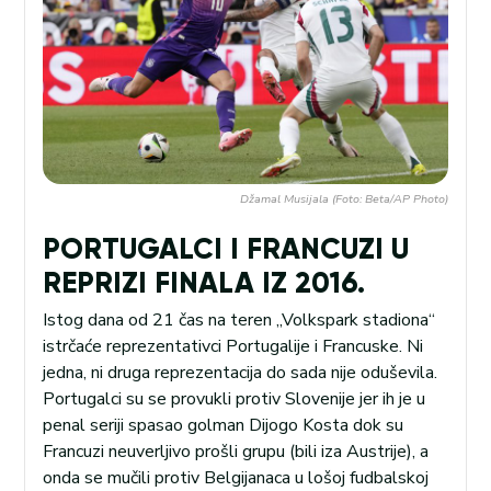
Džamal Musijala (Foto: Beta/AP Photo)
PORTUGALCI I FRANCUZI U
REPRIZI FINALA IZ 2016.
Istog dana od 21 čas na teren „Volkspark stadiona“
istrčaće reprezentativci Portugalije i Francuske. Ni
jedna, ni druga reprezentacija do sada nije oduševila.
Portugalci su se provukli protiv Slovenije jer ih je u
penal seriji spasao golman Dijogo Kosta dok su
Francuzi neuverljivo prošli grupu (bili iza Austrije), a
onda se mučili protiv Belgijanaca u lošoj fudbalskoj