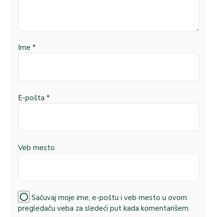
Ime
*
E-pošta
*
Veb mesto
Sačuvaj moje ime, e-poštu i veb mesto u ovom
pregledaču veba za sledeći put kada komentarišem.