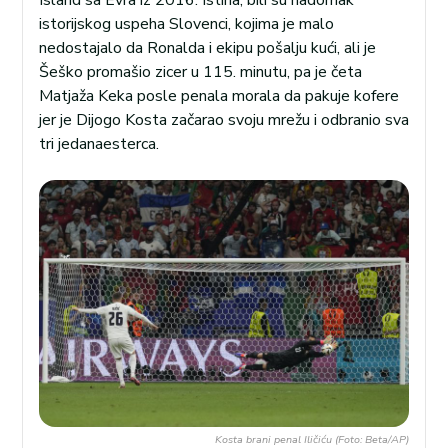
Island sa Evra iz 2016. Istina, bili su nadomak
istorijskog uspeha Slovenci, kojima je malo
nedostajalo da Ronalda i ekipu pošalju kući, ali je
Šeško promašio zicer u 115. minutu, pa je četa
Matjaža Keka posle penala morala da pakuje kofere
jer je Dijogo Kosta začarao svoju mrežu i odbranio sva
tri jedanaesterca.
Kosta brani penal Iličiću (Foto: Beta/AP)