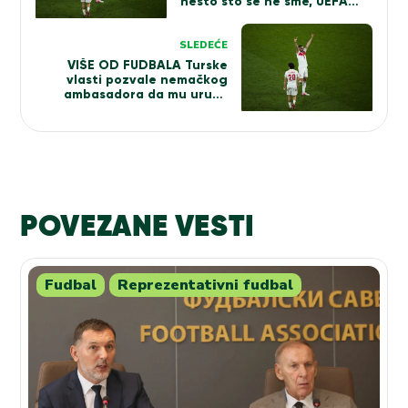
nešto što se ne sme, UEFA
odmah reagovala
SLEDEĆE
VIŠE OD FUDBALA Turske
vlasti pozvale nemačkog
ambasadora da mu uruče
protest
POVEZANE VESTI
Fudbal
Reprezentativni fudbal