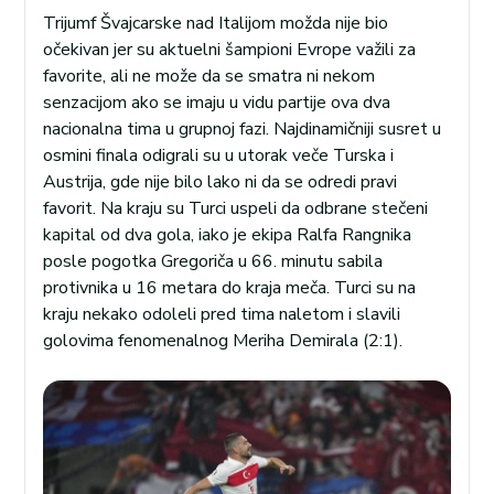
Trijumf Švajcarske nad Italijom možda nije bio
očekivan jer su aktuelni šampioni Evrope važili za
favorite, ali ne može da se smatra ni nekom
senzacijom ako se imaju u vidu partije ova dva
nacionalna tima u grupnoj fazi. Najdinamičniji susret u
osmini finala odigrali su u utorak veče Turska i
Austrija, gde nije bilo lako ni da se odredi pravi
favorit. Na kraju su Turci uspeli da odbrane stečeni
kapital od dva gola, iako je ekipa Ralfa Rangnika
posle pogotka Gregoriča u 66. minutu sabila
protivnika u 16 metara do kraja meča. Turci su na
kraju nekako odoleli pred tima naletom i slavili
golovima fenomenalnog Meriha Demirala (2:1).