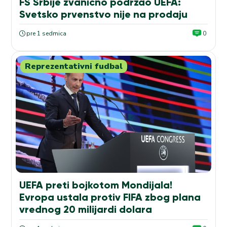
FS Srbije zvanično podržao UEFA:
Svetsko prvenstvo nije na prodaju
pre 1 sedmica
0
Reprezentativni fudbal
UEFA preti bojkotom Mondijala!
Evropa ustala protiv FIFA zbog plana
vrednog 20 milijardi dolara