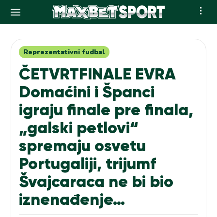
Skip
to
content
Reprezentativni fudbal
ČETVRTFINALE EVRA
Domaćini i Španci
igraju finale pre finala,
„galski petlovi“
spremaju osvetu
Portugaliji, trijumf
Švajcaraca ne bi bio
iznenađenje…