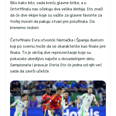
Bilo kako bilo, sada kreću glavne bitke, a u
četvrtfinalu nas očekuju dva velika derbija, što znači
da će dve ekipe koje su važile za glavne favorite za
trofej morati da pakuju stvari pre polufinala. Da
krenemo redom.
Četvrfinale Evra otvoriće Nemačka i Španija duelom
koji po svemu može da se okarakteriše kao finale pre
finala. To je okršaj dve reprezentacije koje su
pokazale ubedljivo najviše u dosadašnjem delu
šampionata i prava je šteta što će jedna od njih već
sada da završi učešće.