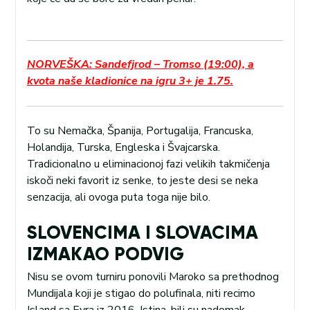
NORVEŠKA: Sandefjrod – Tromso (19:00), a
kvota naše kladionice na igru 3+ je 1.75.
To su Nemačka, Španija, Portugalija, Francuska,
Holandija, Turska, Engleska i Švajcarska.
Tradicionalno u eliminacionoj fazi velikih takmičenja
iskoči neki favorit iz senke, to jeste desi se neka
senzacija, ali ovoga puta toga nije bilo.
SLOVENCIMA I SLOVACIMA
IZMAKAO PODVIG
Nisu se ovom turniru ponovili Maroko sa prethodnog
Mundijala koji je stigao do polufinala, niti recimo