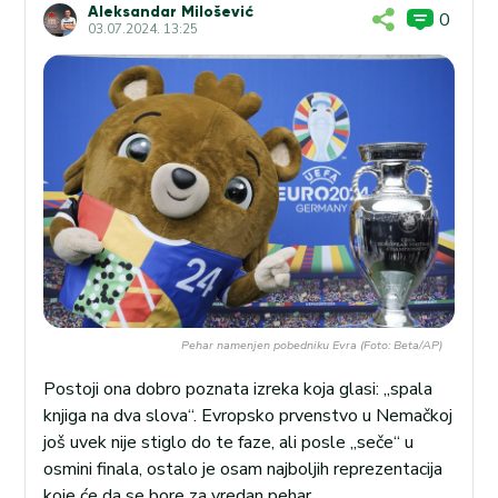
Aleksandar Milošević
0
03.07.2024. 13:25
Pehar namenjen pobedniku Evra (Foto: Beta/AP)
Postoji ona dobro poznata izreka koja glasi: „spala
knjiga na dva slova“. Evropsko prvenstvo u Nemačkoj
još uvek nije stiglo do te faze, ali posle „seče“ u
osmini finala, ostalo je osam najboljih reprezentacija
koje će da se bore za vredan pehar.