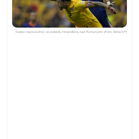
Gakpo najzaslužniji za pobedu Holanđana nad Rumunijom (Foto: Beta/AP)