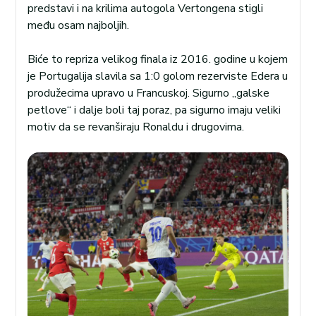
predstavi i na krilima autogola Vertongena stigli
među osam najboljih.
Biće to repriza velikog finala iz 2016. godine u kojem
je Portugalija slavila sa 1:0 golom rezerviste Edera u
produžecima upravo u Francuskoj. Sigurno „galske
petlove“ i dalje boli taj poraz, pa sigurno imaju veliki
motiv da se revanširaju Ronaldu i drugovima.