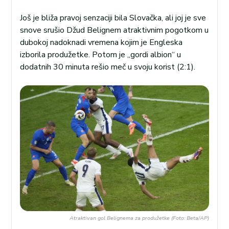
Još je bliža pravoj senzaciji bila Slovačka, ali joj je sve
snove srušio Džud Belignem atraktivnim pogotkom u
dubokoj nadoknadi vremena kojim je Engleska
izborila produžetke. Potom je „gordi albion“ u
dodatnih 30 minuta rešio meč u svoju korist (2:1).
Atraktivan gol Belignema za produžetke (Foto: Beta/AP)