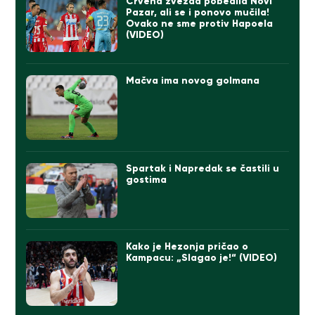
Crvena zvezda pobedila Novi
Pazar, ali se i ponovo mučila!
Ovako ne sme protiv Hapoela
(VIDEO)
Mačva ima novog golmana
Spartak i Napredak se častili u
gostima
Kako je Hezonja pričao o
Kampacu: „Slagao je!“ (VIDEO)