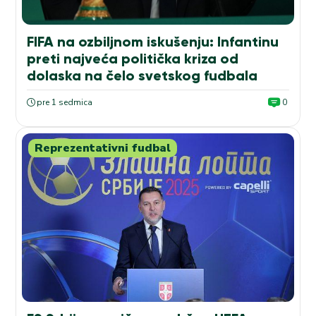
FIFA na ozbiljnom iskušenju: Infantinu
preti najveća politička kriza od
dolaska na čelo svetskog fudbala
pre 1 sedmica
0
Reprezentativni fudbal