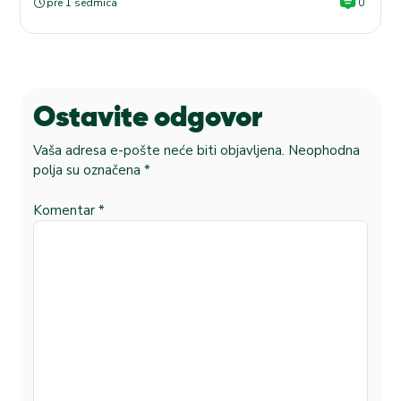
pre 1 sedmica
0
Ostavite odgovor
Vaša adresa e-pošte neće biti objavljena.
Neophodna
polja su označena
*
Komentar
*