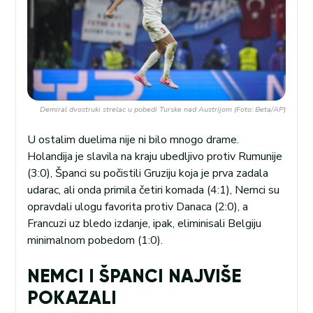
Demiral dvostruki strelac u pobedi Turske nad Austrijom (Foto: Beta/AP)
U ostalim duelima nije ni bilo mnogo drame.
Holandija je slavila na kraju ubedljivo protiv Rumunije
(3:0), Španci su počistili Gruziju koja je prva zadala
udarac, ali onda primila četiri komada (4:1), Nemci su
opravdali ulogu favorita protiv Danaca (2:0), a
Francuzi uz bledo izdanje, ipak, eliminisali Belgiju
minimalnom pobedom (1:0).
NEMCI I ŠPANCI NAJVIŠE
POKAZALI