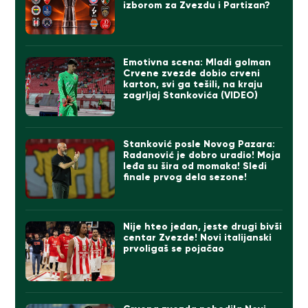
izborom za Zvezdu i Partizan?
Emotivna scena: Mladi golman
Crvene zvezde dobio crveni
karton, svi ga tešili, na kraju
zagrljaj Stankovića (VIDEO)
Stanković posle Novog Pazara:
Radanović je dobro uradio! Moja
leđa su šira od momaka! Sledi
finale prvog dela sezone!
Nije hteo jedan, jeste drugi bivši
centar Zvezde! Novi italijanski
prvoligaš se pojačao