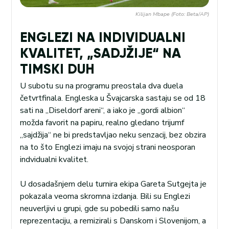
Kilijan Mbape (Foto: Beta/AP)
ENGLEZI NA INDIVIDUALNI
KVALITET, „SADJŽIJE“ NA
TIMSKI DUH
U subotu su na programu preostala dva duela
četvrtfinala. Engleska u Švajcarska sastaju se od 18
sati na „Diseldorf areni“, a iako je „gordi albion“
možda favorit na papiru, realno gledano trijumf
„sajdžija“ ne bi predstavljao neku senzacij, bez obzira
na to što Englezi imaju na svojoj strani neosporan
indvidualni kvalitet.
U dosadašnjem delu turnira ekipa Gareta Sutgejta je
pokazala veoma skromna izdanja. Bili su Englezi
neuverljivi u grupi, gde su pobedili samo našu
reprezentaciju, a remizirali s Danskom i Slovenijom, a