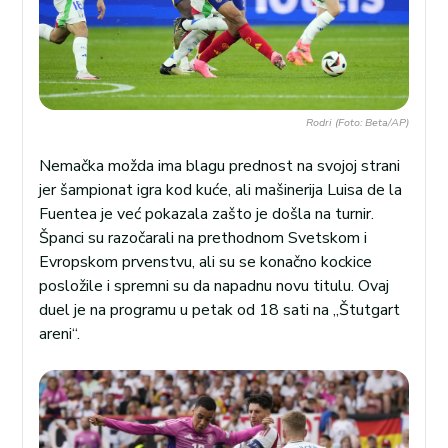
Rodri (Foto: Beta/AP)
Nemačka možda ima blagu prednost na svojoj strani
jer šampionat igra kod kuće, ali mašinerija Luisa de la
Fuentea je već pokazala zašto je došla na turnir.
Španci su razočarali na prethodnom Svetskom i
Evropskom prvenstvu, ali su se konačno kockice
posložile i spremni su da napadnu novu titulu. Ovaj
duel je na programu u petak od 18 sati na „Štutgart
areni“.