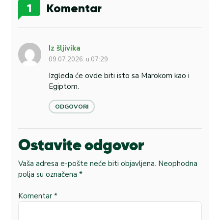
1
Komentar
Iz šljivika
09.07.2026. u 07:29
Izgleda će ovde biti isto sa Marokom kao i
Egiptom.
ODGOVORI
Ostavite odgovor
Vaša adresa e-pošte neće biti objavljena.
Neophodna
polja su označena
*
Komentar
*