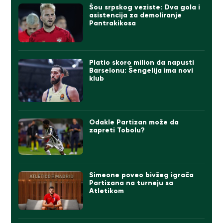
Šou srpskog veziste: Dva gola i
asistencija za demoliranje
Pantrakikosa
Platio skoro milion da napusti
Barselonu: Šengelija ima novi
klub
Odakle Partizan može da
zapreti Tobolu?
Simeone poveo bivšeg igrača
Partizana na turneju sa
Atletikom