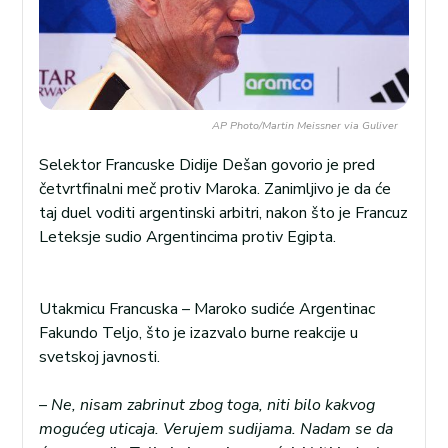
AP Photo/Martin Meissner via Guliver
Selektor Francuske Didije Dešan govorio je pred
četvrtfinalni meč protiv Maroka. Zanimljivo je da će
taj duel voditi argentinski arbitri, nakon što je Francuz
Leteksje sudio Argentincima protiv Egipta.
Utakmicu Francuska – Maroko sudiće Argentinac
Fakundo Teljo, što je izazvalo burne reakcije u
svetskoj javnosti.
–
Ne, nisam zabrinut zbog toga, niti bilo kakvog
mogućeg uticaja. Verujem sudijama. Nadam se da