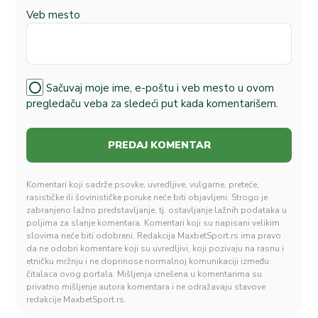
Veb mesto
Sačuvaj moje ime, e-poštu i veb mesto u ovom
pregledaču veba za sledeći put kada komentarišem.
Komentari koji sadrže psovke, uvredljive, vulgarne, preteće,
rasističke ili šovinističke poruke neće biti objavljeni. Strogo je
zabranjeno lažno predstavljanje, tj. ostavljanje lažnih podataka u
poljima za slanje komentara. Komentari koji su napisani velikim
slovima neće biti odobreni. Redakcija MaxbetSport.rs ima pravo
da ne odobri komentare koji su uvredljivi, koji pozivaju na rasnu i
etničku mržnju i ne doprinose normalnoj komunikaciji između
čitalaca ovog portala. Mišljenja iznešena u komentarima su
privatno mišljenje autora komentara i ne odražavaju stavove
redakcije MaxbetSport.rs.