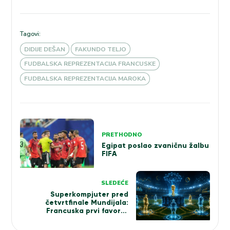
Tagovi:
DIDIJE DEŠAN
FAKUNDO TELJO
FUDBALSKA REPREZENTACIJA FRANCUSKE
FUDBALSKA REPREZENTACIJA MAROKA
Kretanje
PRETHODNO
članka
Egipat poslao zvaničnu žalbu
FIFA
SLEDEĆE
Superkompjuter pred
četvrtfinale Mundijala:
Francuska prvi favorit,
Norveška izbacuje Englesku u
38% simulacija