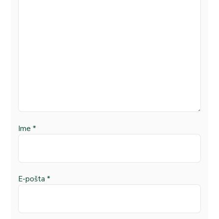
Ime
*
E-pošta
*