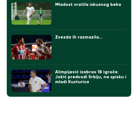
Mladost vratila iskusnog beka
Zvezda ih razmazila…
Alimpijević izabrao 18 igrača:
Jokić predvodi Srbiju, na spisku i
mladi Kusturica