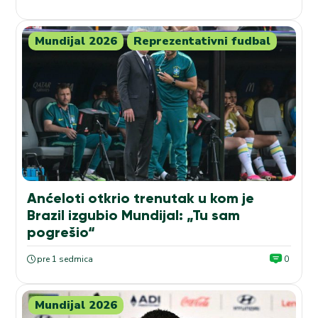
Mundijal 2026
Reprezentativni fudbal
Anćeloti otkrio trenutak u kom je
Brazil izgubio Mundijal: „Tu sam
pogrešio“
pre 1 sedmica
0
Mundijal 2026