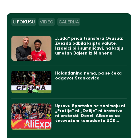
U FOKUSU
VIDEO
GALERIJA
„Luda“ priča transfera Ovusua:
Zvezda odbila kripto valute,
Izraelci bili sumnjičavi, na kraju
umešan Bajern iz Minhena
Holanđanina nema, pa se čeka
odgovor Stankovića
Upravu Spartaka ne zanimaju ni
„Fratija“ ni „Delije“ ni bratstvo
ni protesti: Doveli Albanca sa
tetovažom komadanta UČK
(FOTO)