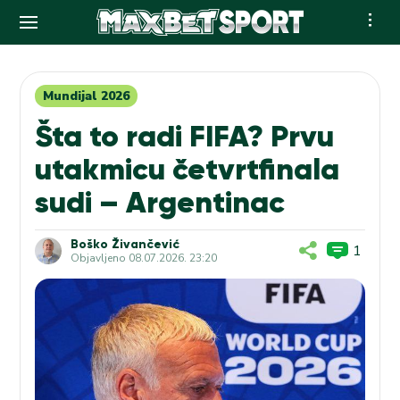
Skip
to
content
Mundijal 2026
Šta to radi FIFA? Prvu
utakmicu četvrtfinala
sudi – Argentinac
Boško Živančević
1
Objavljeno
08.07.2026. 23:20