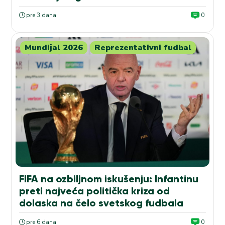
pre 3 dana
0
Mundijal 2026
Reprezentativni fudbal
FIFA na ozbiljnom iskušenju: Infantinu
preti najveća politička kriza od
dolaska na čelo svetskog fudbala
pre 6 dana
0