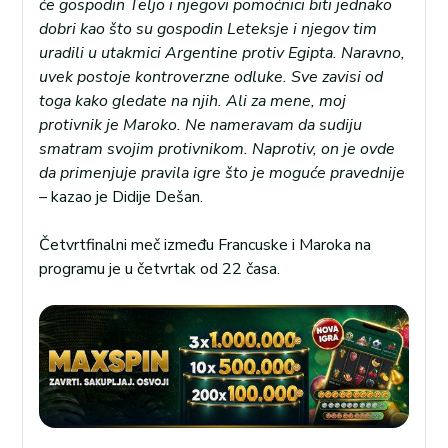
će gospodin Teljo i njegovi pomoćnici biti jednako
dobri kao što su gospodin Leteksje i njegov tim
uradili u utakmici Argentine protiv Egipta. Naravno,
uvek postoje kontroverzne odluke. Sve zavisi od
toga kako gledate na njih. Ali za mene, moj
protivnik je Maroko. Ne nameravam da sudiju
smatram svojim protivnikom. Naprotiv, on je ovde
da primenjuje pravila igre što je moguće pravednije
–
kazao je Didije Dešan.
Četvrtfinalni meč između Francuske i Maroka na
programu je u četvrtak od 22 časa.