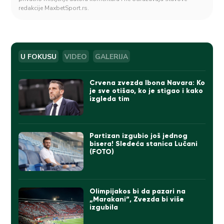
redakcije MaxbetSport.rs.
U FOKUSU
VIDEO
GALERIJA
Crvena zvezda Ibona Navara: Ko
je sve otišao, ko je stigao i kako
izgleda tim
Partizan izgubio još jednog
bisera! Sledeća stanica Lučani
(FOTO)
Olimpijakos bi da pazari na
„Marakani“, Zvezda bi više
izgubila