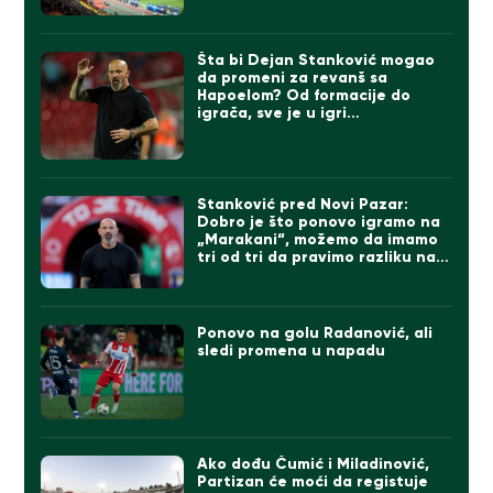
Šta bi Dejan Stanković mogao
da promeni za revanš sa
Hapoelom? Od formacije do
igrača, sve je u igri…
Stanković pred Novi Pazar:
Dobro je što ponovo igramo na
„Marakani“, možemo da imamo
tri od tri da pravimo razliku na
direktne konkurente
Ponovo na golu Radanović, ali
sledi promena u napadu
Ako dođu Čumić i Miladinović,
Partizan će moći da registuje