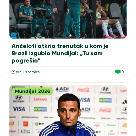
Anćeloti otkrio trenutak u kom je
Brazil izgubio Mundijal: „Tu sam
pogrešio“
pre 1 sedmica
0
Mundijal 2026