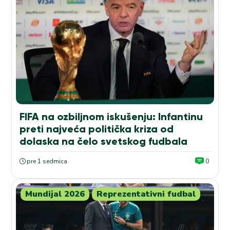
FIFA na ozbiljnom iskušenju: Infantinu
preti najveća politička kriza od
dolaska na čelo svetskog fudbala
pre 1 sedmica
0
Mundijal 2026
Reprezentativni fudbal