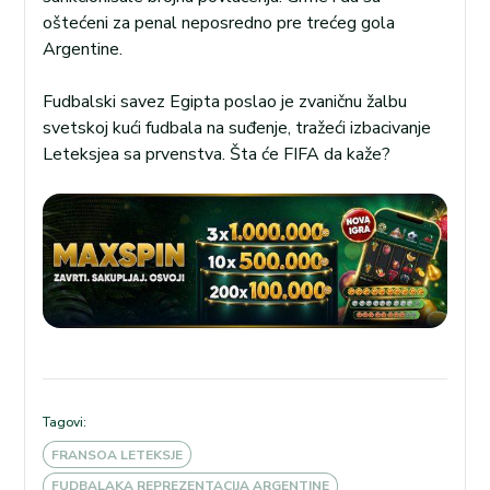
oštećeni za penal neposredno pre trećeg gola
Argentine.
Fudbalski savez Egipta poslao je zvaničnu žalbu
svetskoj kući fudbala na suđenje, tražeći izbacivanje
Leteksjea sa prvenstva. Šta će FIFA da kaže?
Tagovi:
FRANSOA LETEKSJE
FUDBALAKA REPREZENTACIJA ARGENTINE