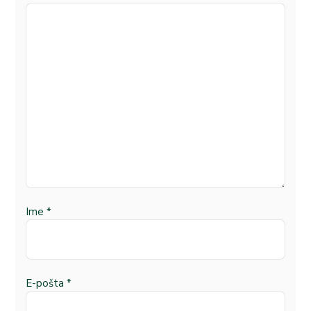
Ime
*
E-pošta
*