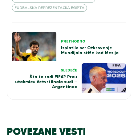
FUDBALSKA REPREZENTACIJA EGIPTA
Kretanje
PRETHODNO
članka
Isplatilo se: Otkrovenje
Mundijala stiže kod Mesija
SLEDEĆE
Šta to radi FIFA? Prvu
utakmicu četvrtfinala sudi –
Argentinac
POVEZANE VESTI