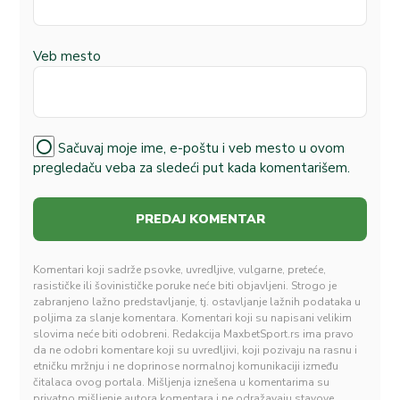
Veb mesto
Sačuvaj moje ime, e-poštu i veb mesto u ovom
pregledaču veba za sledeći put kada komentarišem.
Komentari koji sadrže psovke, uvredljive, vulgarne, preteće,
rasističke ili šovinističke poruke neće biti objavljeni. Strogo je
zabranjeno lažno predstavljanje, tj. ostavljanje lažnih podataka u
poljima za slanje komentara. Komentari koji su napisani velikim
slovima neće biti odobreni. Redakcija MaxbetSport.rs ima pravo
da ne odobri komentare koji su uvredljivi, koji pozivaju na rasnu i
etničku mržnju i ne doprinose normalnoj komunikaciji između
čitalaca ovog portala. Mišljenja iznešena u komentarima su
privatno mišljenje autora komentara i ne odražavaju stavove