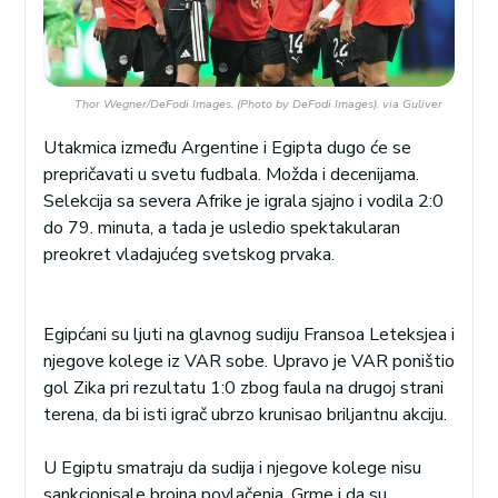
Thor Wegner/DeFodi Images. (Photo by DeFodi Images). via Guliver
Utakmica između Argentine i Egipta dugo će se
prepričavati u svetu fudbala. Možda i decenijama.
Selekcija sa severa Afrike je igrala sjajno i vodila 2:0
do 79. minuta, a tada je usledio spektakularan
preokret vladajućeg svetskog prvaka.
Egipćani su ljuti na glavnog sudiju Fransoa Leteksjea i
njegove kolege iz VAR sobe. Upravo je VAR poništio
gol Zika pri rezultatu 1:0 zbog faula na drugoj strani
terena, da bi isti igrač ubrzo krunisao briljantnu akciju.
U Egiptu smatraju da sudija i njegove kolege nisu
sankcionisale brojna povlačenja. Grme i da su