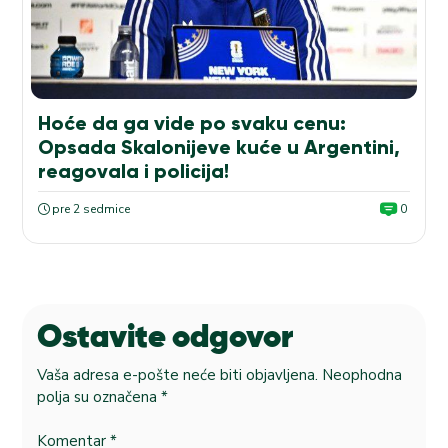
Hoće da ga vide po svaku cenu:
Opsada Skalonijeve kuće u Argentini,
reagovala i policija!
pre 2 sedmice
0
Ostavite odgovor
Vaša adresa e-pošte neće biti objavljena.
Neophodna
polja su označena
*
Komentar
*