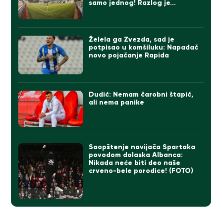
samo jednog! Razlog je…
Želela ga Zvezda, sad je
potpisao u komšiluku: Napadač
novo pojačanje Rapida
Dudić: Nemam čarobni štapić,
ali nema panike
Saopštenje navijača Spartaka
povodom dolaska Albanca:
Nikada neće biti deo naše
crveno-bele porodice! (FOTO)