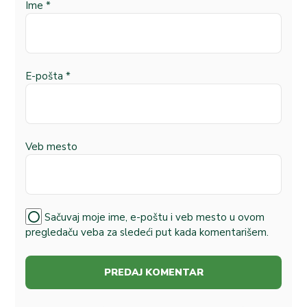
Ime
*
E-pošta
*
Veb mesto
Sačuvaj moje ime, e-poštu i veb mesto u ovom
pregledaču veba za sledeći put kada komentarišem.