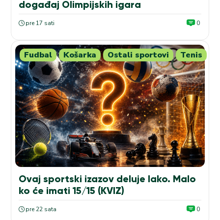
događaj Olimpijskih igara
pre 17 sati
0
Fudbal
Košarka
Ostali sportovi
Tenis
Ovaj sportski izazov deluje lako. Malo
ko će imati 15/15 (KVIZ)
pre 22 sata
0