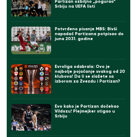
Partizan ozbiljno „pogurao“
Srbiju na UEFA listi
Potvrđeno pisanje MBS: Bivši
napadač Partizana potpisao do
juna 2031. godine
Evroliga odabrala: Ovo je
najbolje pojačanje svakog od 20
klubova! Da li se slažete sa
izborom za Zvezdu i Partizan?
Evo kako je Partizan dočekao
Vildozu! Plejmejker stigao u
Srbiju