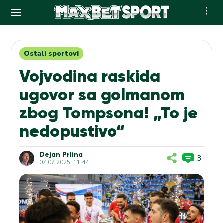
Skip
to
content
Ostali sportovi
Vojvodina raskida
ugovor sa golmanom
zbog Tompsona! „To je
nedopustivo“
Dejan Prlina
3
07.07.2025. 11:44