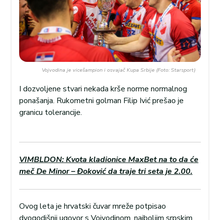
Vojvodina je vicešampion i osvajač Kupa Srbije (Foto: Starsport)
I dozvoljene stvari nekada krše norme normalnog
ponašanja. Rukometni golman Filip Ivić prešao je
granicu tolerancije.
VIMBLDON: Kvota kladionice MaxBet na to da će
meč De Minor – Đoković da traje tri seta je 2.00.
Ovog leta je hrvatski čuvar mreže potpisao
dvogodišnji ugovor s Vojvodinom, najboljim srpskim