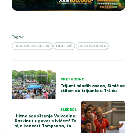
Tagovi:
DRAGOLJUB ZBILJIĆ
FILIP IVIĆ
RK VOJVODINA
Kretanje
PRETHODNO
članka
Trijumf mladih asova, Simić sa
stilom do trijumfa u Tršiću
SLEDEĆE
Hitno saopštenje Vojvodine:
Raskinut ugovor s Ivićem! To
nije koncert Tompsona, to je
ustaški pir