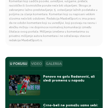
Komentari koji sadrže psovke, uvredljive, vulgarne, preteće,
rasističke ili šovinističke poruke neće biti objavljeni. Strogo je
zabranjeno lažno predstavljanje, tj. ostavljanje lažnih podataka u
poljima za slanje komentara. Komentari koji su napisani velikim
slovima neće biti odobreni. Redakcija MaxbetSport.rs ima pravo
da ne odobri komentare koji su uvredljivi, koji pozivaju na rasnu i
etničku mržnju i ne doprinose normalnoj komunikaciji između
čitalaca ovog portala. Mišljenja iznešena u komentarima su
privatno mišljenje autora komentara i ne odražavaju stavove
redakcije MaxbetSport.rs.
U FOKUSU
VIDEO
GALERIJA
Ponovo na golu Radanović, ali
sledi promena u napadu
Crno-beli ne pomažu samo sebi: