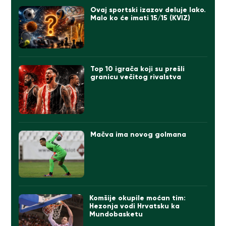
Ovaj sportski izazov deluje lako.
Malo ko će imati 15/15 (KVIZ)
Top 10 igrača koji su prešli
granicu večitog rivalstva
Mačva ima novog golmana
Komšije okupile moćan tim:
Hezonja vodi Hrvatsku ka
Mundobasketu