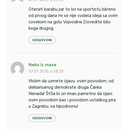
07.07.2025. u 13:33
Oterati barabu,zar to lici na sportistu.Iskreno
od prvog dana mi se nije svidela ideja sa ovim
covekom na golu Vojvodine.Dovedite bilo
koga drugog.
ODGOVORI
Neko iz mase
07.07.2025. u 18:19
Molim da uzmete izjavu, ovim povodom, od
deklarisanog demokrate druga Čanka
Nenada! Št5a bi on imao pametno da izjavi
ovim povodom kao i povodom ustaškog pira
u Zagrebu, na hipodromu!
ODGOVORI