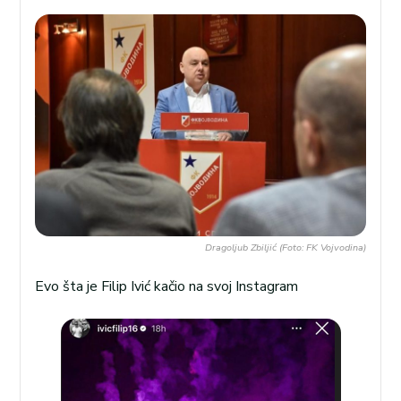
Dragoljub Zbiljić (Foto: FK Vojvodina)
Evo šta je Filip Ivić kačio na svoj Instagram