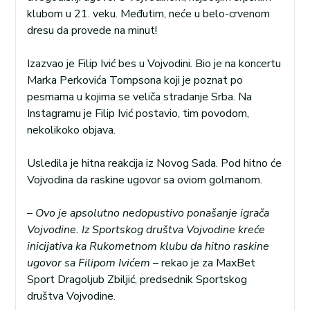
klubom u 21. veku. Međutim, neće u belo-crvenom
dresu da provede na minut!
Izazvao je Filip Ivić bes u Vojvodini. Bio je na koncertu
Marka Perkovića Tompsona koji je poznat po
pesmama u kojima se veliča stradanje Srba. Na
Instagramu je Filip Ivić postavio, tim povodom,
nekolikoko objava.
Usledila je hitna reakcija iz Novog Sada. Pod hitno će
Vojvodina da raskine ugovor sa oviom golmanom.
–
Ovo je apsolutno nedopustivo ponašanje igrača
Vojvodine. Iz Sportskog društva Vojvodine kreće
inicijativa ka Rukometnom klubu da hitno raskine
ugovor sa Filipom Ivićem
– rekao je za MaxBet
Sport Dragoljub Zbiljić, predsednik Sportskog
društva Vojvodine.