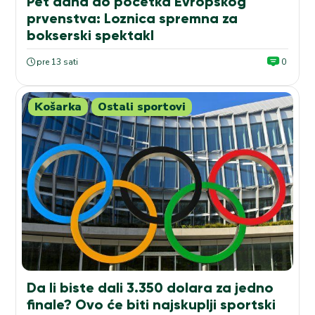
Pet dana do početka Evropskog
prvenstva: Loznica spremna za
bokserski spektakl
pre 13 sati
0
Košarka
Ostali sportovi
Da li biste dali 3.350 dolara za jedno
finale? Ovo će biti najskuplji sportski