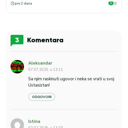
pre 2 dana
0
3
Komentara
Aleksandar
07.07.2025. u 13:11
Sa njim raskinuti ugovor i neka se vrati u svoj
Ustasistan!
ODGOVORI
Istina