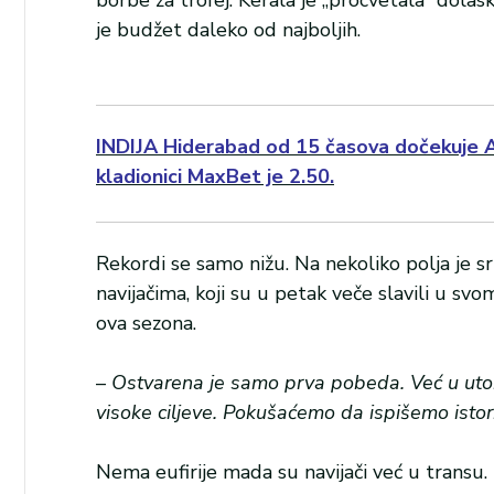
je budžet daleko od najboljih.
INDIJA Hiderabad od 15 časova dočekuje AT
kladionici MaxBet je 2.50.
Rekordi se samo nižu. Na nekoliko polja je 
navijačima, koji su u petak veče slavili u 
ova sezona.
–
Ostvarena je samo prva pobeda. Već u utor
visoke ciljeve. Pokušaćemo da ispišemo istor
Nema eufirije mada su navijači već u transu.