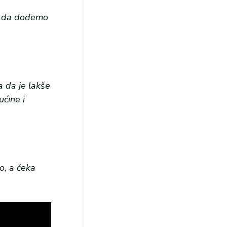
iv da dođemo
a da je lakše
ućine i
go, a čeka