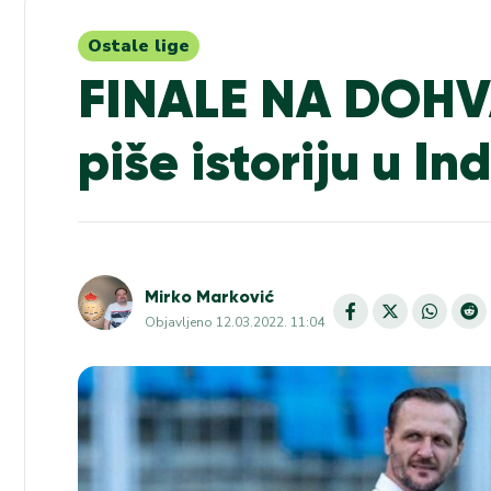
Ostale lige
FINALE NA DOHVA
piše istoriju u In
Mirko Marković
Objavljeno
12.03.2022. 11:04