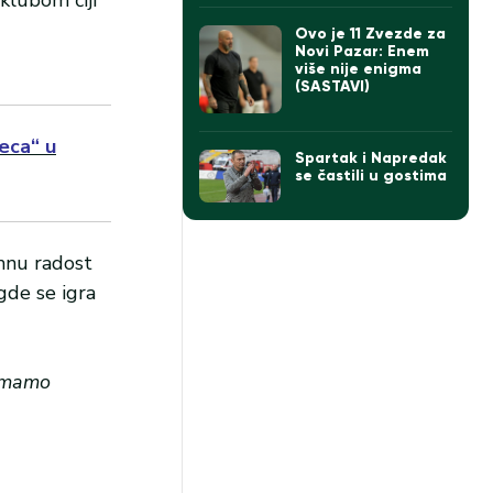
(VIDEO)
Ovo je 11 Zvezde za
Novi Pazar: Enem
više nije enigma
(SASTAVI)
eca“ u
Spartak i Napredak
se častili u gostima
omnu radost
gde se igra
 imamo