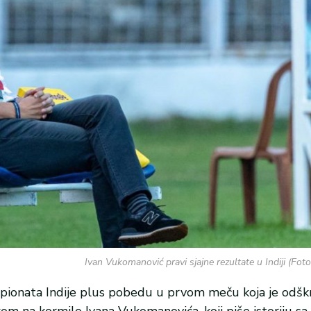
Ivan Vukomanović pravi sjajne rezultate u Indiji (Foto
mpionata Indije plus pobedu u prvom meču koja je odškr
kom na kormilo Ivana Vukomanovića, koji piše istoriju sa