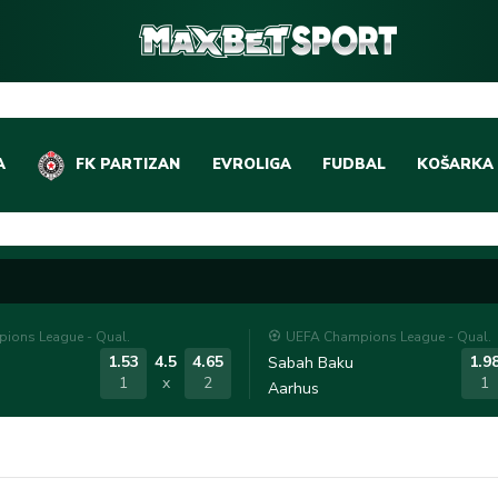
A
FK PARTIZAN
EVROLIGA
FUDBAL
KOŠARKA
DOMAĆI FUDBAL
EVROLIGA
LIGE PETICE
ABA LIGA
EVROPSKA TAKMIČEN
NBA LIGA
ions League - Qual.
UEFA Champions League - Qual.
OSTALE LIGE
REPREZEN
1.53
4.5
4.65
1.9
Sabah Baku
1
x
2
1
Aarhus
REPREZENTATIVNI FU
OSTALE L