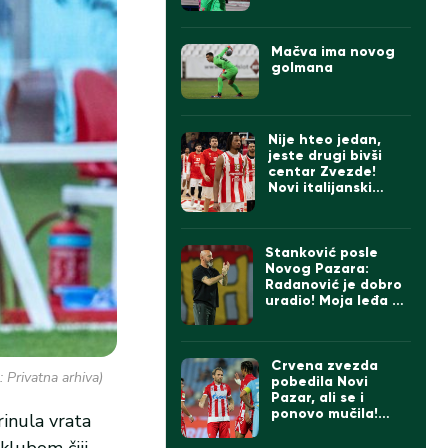
svi ga tešili, na kraju
zagrljaj Stankovića
(VIDEO)
Mačva ima novog
golmana
Nije hteo jedan,
jeste drugi bivši
centar Zvezde!
Novi italijanski
prvoligaš se
pojačao
Stanković posle
Novog Pazara:
Radanović je dobro
uradio! Moja leđa su
šira od momaka!
Sledi finale prvog
dela sezone!
Crvena zvezda
: Privatna arhiva)
pobedila Novi
Pazar, ali se i
ponovo mučila!
inula vrata
Ovako ne sme
 klubom čiji
protiv Hapoela