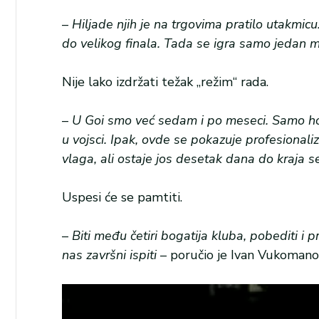
–
Hiljade njih je na trgovima pratilo utakmi
do velikog finala. Tada se igra samo jedan m
Nije lako izdržati težak „režim“ rada.
–
U Goi smo već sedam i po meseci. Samo hote
u vojsci. Ipak, ovde se pokazuje profesionaliz
vlaga, ali ostaje jos desetak dana do kraja 
Uspesi će se pamtiti.
–
Biti među četiri bogatija kluba, pobediti i p
nas završni ispiti
– poručio je Ivan Vukomanov
Pregledač
video