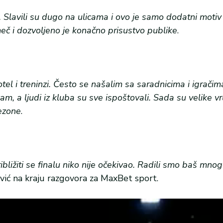
cu. Slavili su dugo na ulicama i ovo je samo dodatni mot
eč i dozvoljeno je konačno prisustvo publike
.
l i treninzi. Često se našalim sa saradnicima i igračim
am, a ljudi iz kluba su sve ispoštovali. Sada su velike vr
sezone
.
ribližiti se finalu niko nije očekivao. Radili smo baš mno
ić na kraju razgovora za MaxBet sport.