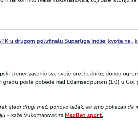
K u drugom polufinalu Superlige Indije, kvota na „k
srpski trener zasenio sve svoje prethodnike, doneo ogr
svom gradu posle pobede nad Džamsedpurom (1:0) u Goi, 
ak sledi drugi meč, ponovo težak, ali smo pokazali da
iju
– kaže Vukomanović za
MaxBet sport.