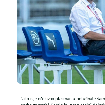
Niko nije očekivao plasman u polufinale ša
borbe za trofej. Kerala je „procvetala“ dolas