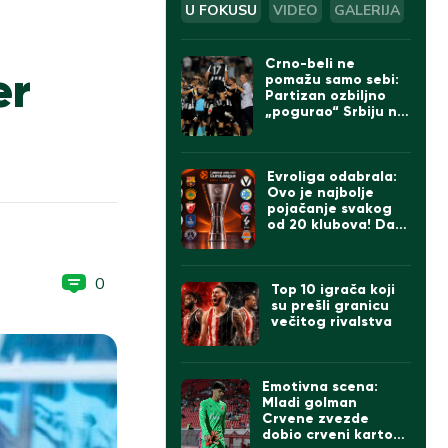
U FOKUSU
VIDEO
GALERIJA
Crno-beli ne
er
pomažu samo sebi:
Partizan ozbiljno
„pogurao“ Srbiju na
UEFA listi
Evroliga odabrala:
Ovo je najbolje
pojačanje svakog
od 20 klubova! Da li
se slažete sa
izborom za Zvezdu i
Partizan?
0
Top 10 igrača koji
su prešli granicu
večitog rivalstva
Emotivna scena:
Mladi golman
Crvene zvezde
dobio crveni karton,