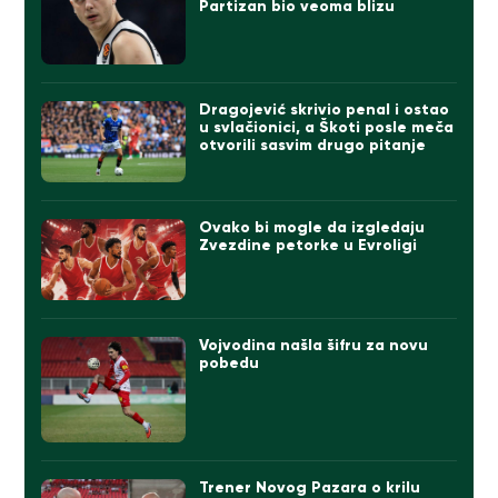
Partizan bio veoma blizu
Dragojević skrivio penal i ostao
u svlačionici, a Škoti posle meča
otvorili sasvim drugo pitanje
Ovako bi mogle da izgledaju
Zvezdine petorke u Evroligi
Vojvodina našla šifru za novu
pobedu
Trener Novog Pazara o krilu