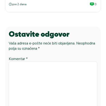
pre 2 dana
0
Ostavite odgovor
Vaša adresa e-pošte neće biti objavljena.
Neophodna
polja su označena
*
Komentar
*