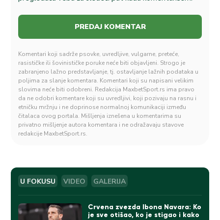
Komentari koji sadrže psovke, uvredljive, vulgarne, preteće,
rasističke ili šovinističke poruke neće biti objavljeni. Strogo je
zabranjeno lažno predstavljanje, tj. ostavljanje lažnih podataka u
poljima za slanje komentara. Komentari koji su napisani velikim
slovima neće biti odobreni. Redakcija MaxbetSport.rs ima pravo
da ne odobri komentare koji su uvredljivi, koji pozivaju na rasnu i
etničku mržnju i ne doprinose normalnoj komunikaciji između
čitalaca ovog portala. Mišljenja iznešena u komentarima su
privatno mišljenje autora komentara i ne odražavaju stavove
redakcije MaxbetSport.rs.
U FOKUSU
VIDEO
GALERIJA
Crvena zvezda Ibona Navara: Ko
je sve otišao, ko je stigao i kako