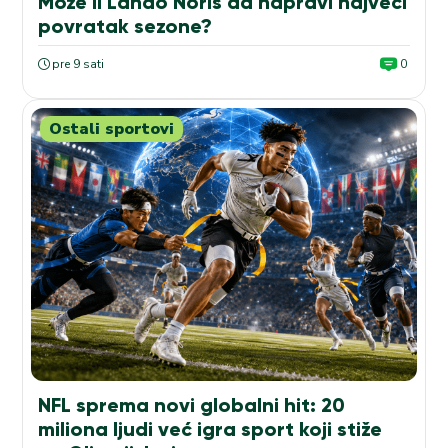
Može li Lando Noris da napravi najveći
povratak sezone?
pre 9 sati
0
Ostali sportovi
NFL sprema novi globalni hit: 20
miliona ljudi već igra sport koji stiže