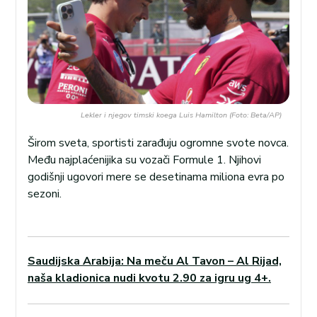
Lekler i njegov timski koega Luis Hamilton (Foto: Beta/AP)
Širom sveta, sportisti zarađuju ogromne svote novca.
Među najplaćenijika su vozači Formule 1. Njihovi
godišnji ugovori mere se desetinama miliona evra po
sezoni.
Saudijska Arabija: Na meču Al Tavon – Al Rijad,
naša kladionica nudi kvotu 2.90 za igru ug 4+.