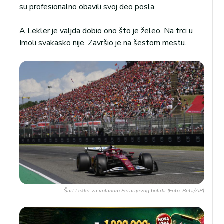
su profesionalno obavili svoj deo posla.
A Lekler je valjda dobio ono što je želeo. Na trci u
Imoli svakasko nije. Završio je na šestom mestu.
Šarl Lekler za volanom Ferarijevog bolida (Foto: Beta/AP)