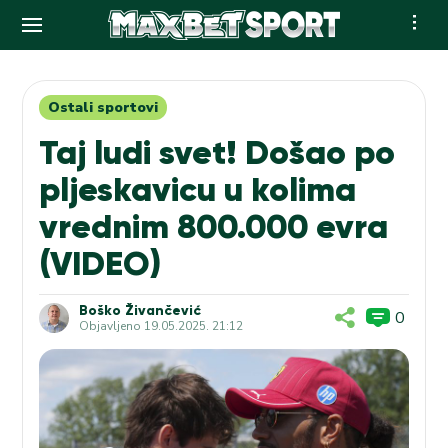
Skip
to
content
Ostali sportovi
Taj ludi svet! Došao po
pljeskavicu u kolima
vrednim 800.000 evra
(VIDEO)
Boško Živančević
0
Objavljeno
19.05.2025. 21:12