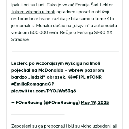
Ipak, i oni su ljudi. Tako je vozač Ferarija Šarl Lekler
tokom vikenda u Imoli
ogladneo i posetio obližnji
restoran brze hrane. razlika je bila samo u tome što
je momak iz Monaka došao na „drajv in“ u automobilu
vrednom 800.000 evra. Reč je o Ferrariju SF90 XX
Stradale.
Leclerc po wczorajszym wyścigu na Imoli
pojechał na McDonalda – wbrew pozorom
bardzo „ludzki” obrazek. 😂
#F1PL
#FONR
#EmiliaRomagnaGP
pic.twitter.com/PYOJWs53q6
— FOneRacing (@FOneRacingg)
May 19, 2025
Zaposleni su ga prepoznali i bili su vidno uzbuđeni, ali