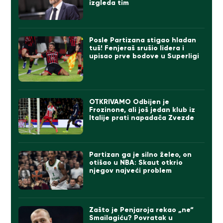
izgleda tim
Posle Partizana stigao hladan
tuš! Fenjeraš srušio lidera i
upisao prve bodove u Superligi
OTKRIVAMO Odbijen je
Frozinone, ali još jedan klub iz
Italije prati napadača Zvezde
Partizan ga je silno želeo, on
otišao u NBA: Skaut otkrio
njegov najveći problem
Zašto je Penjaroja rekao „ne“
Smailagiću? Povratak u