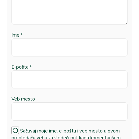
Ime
*
E-pošta
*
Veb mesto
Sačuvaj moje ime, e-poštu i veb mesto u ovom
pregledaču veba za sledeći put kada komentarišem.