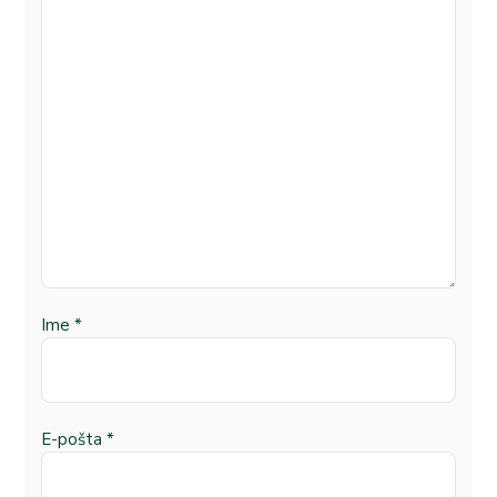
Ime
*
E-pošta
*