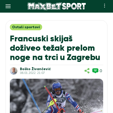
Skip
to
content
Ostali sportovi
Francuski skijaš
doživeo težak prelom
noge na trci u Zagrebu
Boško Živančević
0
06.01.2022. 21:07