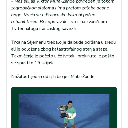
–
Naš skijaš Viktor Mufa-Žande povređen je tokom
zagrebačkog slaloma i ima prelom zgloba desne
noge. Vraća se u Francusku kako bi počeo
rehabilitaciju. Brz oporavak
– stoji na zvaničnom
Tviter nalogu francuskog saveza.
Trka na Sljemenu trebalo je da bude održana u sredu,
ali je odložena zbog katastrofalnog stanja staze.
Takmičenje je počelo u četvrtak i prekinuto je pošto
se spustilo 19 skijaša.
Nažalost, jedan od njih bio je i Mufa-Žande.