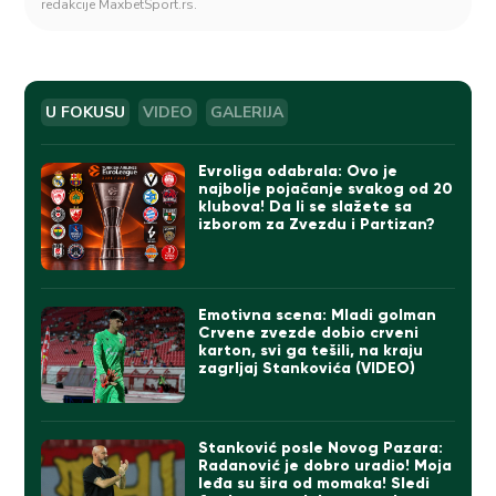
redakcije MaxbetSport.rs.
U FOKUSU
VIDEO
GALERIJA
Evroliga odabrala: Ovo je
najbolje pojačanje svakog od 20
klubova! Da li se slažete sa
izborom za Zvezdu i Partizan?
Emotivna scena: Mladi golman
Crvene zvezde dobio crveni
karton, svi ga tešili, na kraju
zagrljaj Stankovića (VIDEO)
Stanković posle Novog Pazara:
Radanović je dobro uradio! Moja
leđa su šira od momaka! Sledi