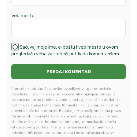
Veb mesto
Sačuvaj moje ime, e-poštu i veb mesto u ovom
pregledaču veba za sledeći put kada komentarišem.
Komentari koji sadrže psovke, uvredljive, vulgarne, preteće,
rasističke ili šovinističke poruke neće biti objavljeni. Strogo je
zabranjeno lažno predstavljanje, tj. ostavljanje lažnih podataka u
poljima za slanje komentara. Komentari koji su napisani velikim
slovima neće biti odobreni. Redakcija MaxbetSport.rs ima pravo
da ne odobri komentare koji su uvredljivi, koji pozivaju na rasnu i
etničku mržnju i ne doprinose normalnoj komunikaciji između
čitalaca ovog portala. Mišljenja iznešena u komentarima su
privatno mišljenje autora komentara i ne odražavaju stavove