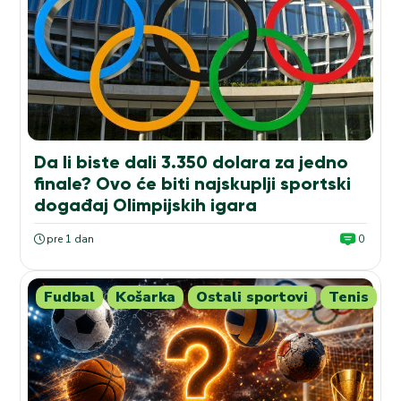
Da li biste dali 3.350 dolara za jedno
finale? Ovo će biti najskuplji sportski
događaj Olimpijskih igara
pre 1 dan
0
Fudbal
Košarka
Ostali sportovi
Tenis