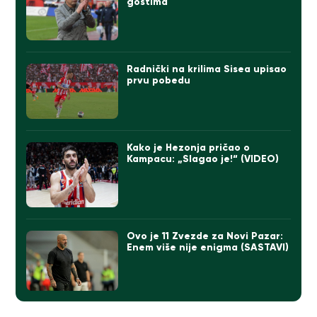
gostima
Radnički na krilima Sisea upisao
prvu pobedu
Kako je Hezonja pričao o
Kampacu: „Slagao je!“ (VIDEO)
Ovo je 11 Zvezde za Novi Pazar:
Enem više nije enigma (SASTAVI)