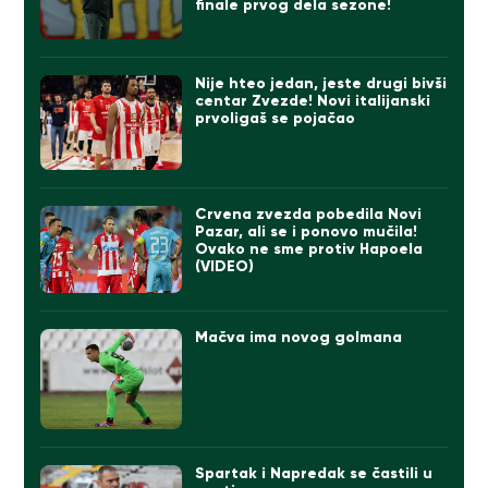
finale prvog dela sezone!
Nije hteo jedan, jeste drugi bivši
centar Zvezde! Novi italijanski
prvoligaš se pojačao
Crvena zvezda pobedila Novi
Pazar, ali se i ponovo mučila!
Ovako ne sme protiv Hapoela
(VIDEO)
Mačva ima novog golmana
Spartak i Napredak se častili u