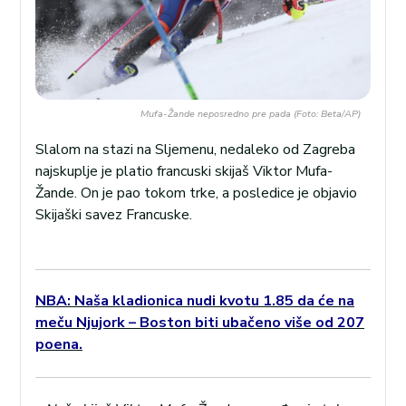
Mufa-Žande neposredno pre pada (Foto: Beta/AP)
Slalom na stazi na Sljemenu, nedaleko od Zagreba
najskuplje je platio francuski skijaš Viktor Mufa-
Žande. On je pao tokom trke, a posledice je objavio
Skijaški savez Francuske.
NBA: Naša kladionica nudi kvotu 1.85 da će na
meču Njujork – Boston biti ubačeno više od 207
poena.