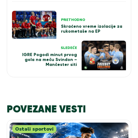
Kretanje
PRETHODNO
članka
Skraćeno vreme izolacije za
rukometaše na EP
SLEDEĆE
IGRE Pogodi minut prvog
gola na meču Svindon –
Mančester siti
POVEZANE VESTI
Ostali sportovi