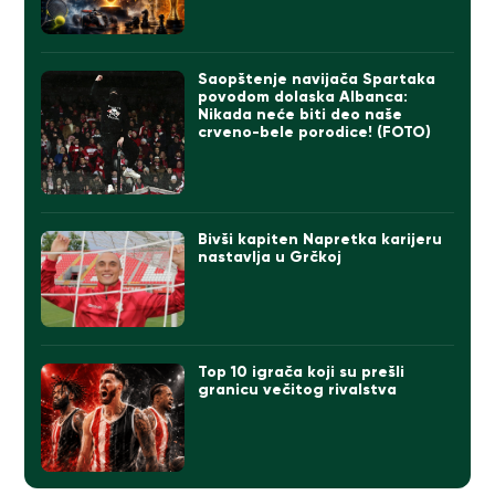
Saopštenje navijača Spartaka
povodom dolaska Albanca:
Nikada neće biti deo naše
crveno-bele porodice! (FOTO)
Bivši kapiten Napretka karijeru
nastavlja u Grčkoj
Top 10 igrača koji su prešli
granicu večitog rivalstva