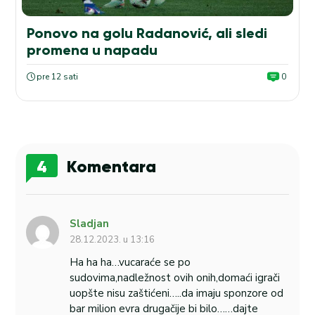
Ponovo na golu Radanović, ali sledi
promena u napadu
pre 12 sati
0
4
Komentara
Sladjan
28.12.2023. u 13:16
Ha ha ha…vucaraće se po
sudovima,nadležnost ovih onih,domaći igrači
uopšte nisu zaštićeni…..da imaju sponzore od
bar milion evra drugačije bi bilo……dajte