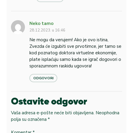
Neko tamo
28.12.2023. u 16:46
Ne mogu da verujem! Ako je ovo istina,
Zvezda će izgubiti sve prvotimce, jer tamo se
kod poznatog doktora virtuelne ekonomije,
plate isplaćuju samo kada se igrač dogovori o
sporazumnom raskidu ugovora!
ODGOVORI
Ostavite odgovor
Vaša adresa e-pošte neće biti objavljena.
Neophodna
polja su označena
*
Komentar
*