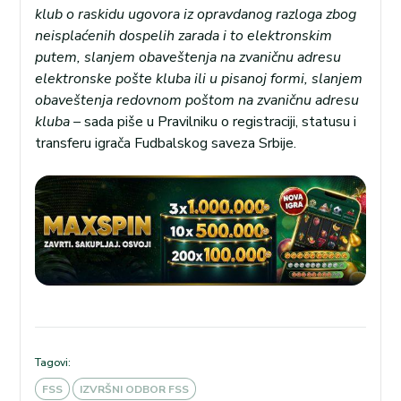
klub o raskidu ugovora iz opravdanog razloga zbog
neisplaćenih dospelih zarada i to elektronskim
putem, slanjem obaveštenja na zvaničnu adresu
elektronske pošte kluba ili u pisanoj formi, slanjem
obaveštenja redovnom poštom na zvaničnu adresu
kluba –
sada piše u Pravilniku o registraciji, statusu i
transferu igrača Fudbalskog saveza Srbije.
Tagovi:
FSS
IZVRŠNI ODBOR FSS