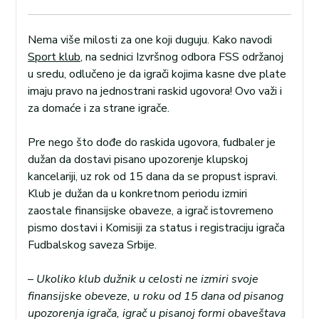
Nema više milosti za one koji duguju. Kako navodi
Sport klub
, na sednici Izvršnog odbora FSS održanoj
u sredu, odlučeno je da igrači kojima kasne dve plate
imaju pravo na jednostrani raskid ugovora! Ovo važi i
za domaće i za strane igrače.
Pre nego što dođe do raskida ugovora, fudbaler je
dužan da dostavi pisano upozorenje klupskoj
kancelariji, uz rok od 15 dana da se propust ispravi.
Klub je dužan da u konkretnom periodu izmiri
zaostale finansijske obaveze, a igrač istovremeno
pismo dostavi i Komisiji za status i registraciju igrača
Fudbalskog saveza Srbije.
–
Ukoliko klub dužnik u celosti ne izmiri svoje
finansijske obeveze, u roku od 15 dana od pisanog
upozorenja igrača, igrač u pisanoj formi obaveštava