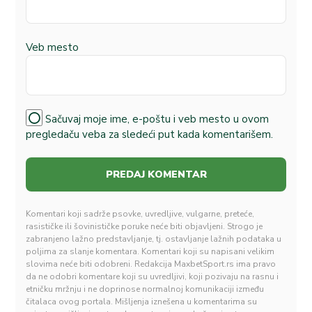
Veb mesto
Sačuvaj moje ime, e-poštu i veb mesto u ovom
pregledaču veba za sledeći put kada komentarišem.
Komentari koji sadrže psovke, uvredljive, vulgarne, preteće,
rasističke ili šovinističke poruke neće biti objavljeni. Strogo je
zabranjeno lažno predstavljanje, tj. ostavljanje lažnih podataka u
poljima za slanje komentara. Komentari koji su napisani velikim
slovima neće biti odobreni. Redakcija MaxbetSport.rs ima pravo
da ne odobri komentare koji su uvredljivi, koji pozivaju na rasnu i
etničku mržnju i ne doprinose normalnoj komunikaciji između
čitalaca ovog portala. Mišljenja iznešena u komentarima su