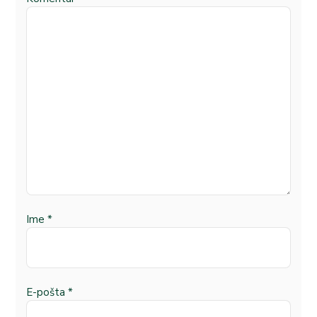
Ime
*
E-pošta
*