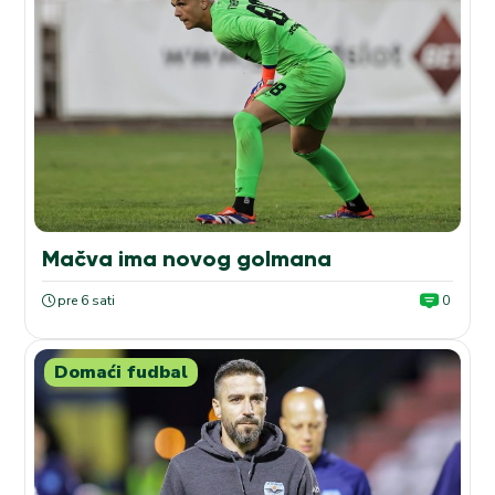
Mačva ima novog golmana
pre 6 sati
0
Domaći fudbal