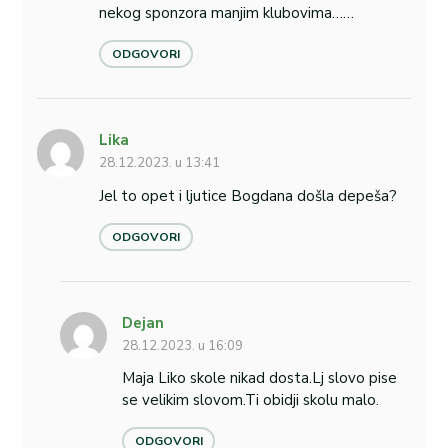
nekog sponzora manjim klubovima……
ODGOVORI
Lika
28.12.2023. u 13:41
Jel to opet i ljutice Bogdana došla depeša?
ODGOVORI
Dejan
28.12.2023. u 16:09
Maja Liko skole nikad dosta.Lj slovo pise
se velikim slovom.Ti obidji skolu malo.
ODGOVORI