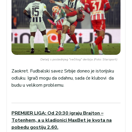
Detalj s poslednjeg "večitog" derbija (Foto: Starsport)
Zaokret. Fudbalski savez Srbije doneo je istorijsku
odluku. Igrači mogu da odahnu, sada će klubovi da
budu u velikom problemu.
PREMIJER LIGA: Od 20:30 igraju Brajton –
Totenhem, a u kladionici MaxBet je kvota na
pobedu gostiju 2.60.