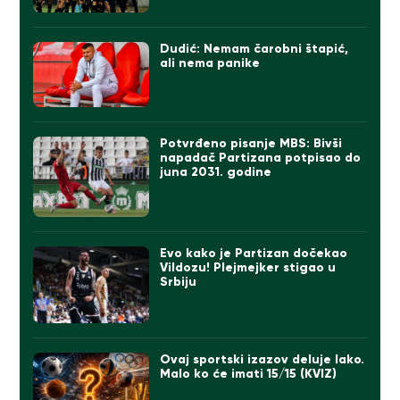
Dudić: Nemam čarobni štapić,
ali nema panike
Potvrđeno pisanje MBS: Bivši
napadač Partizana potpisao do
juna 2031. godine
Evo kako je Partizan dočekao
Vildozu! Plejmejker stigao u
Srbiju
Ovaj sportski izazov deluje lako.
Malo ko će imati 15/15 (KVIZ)