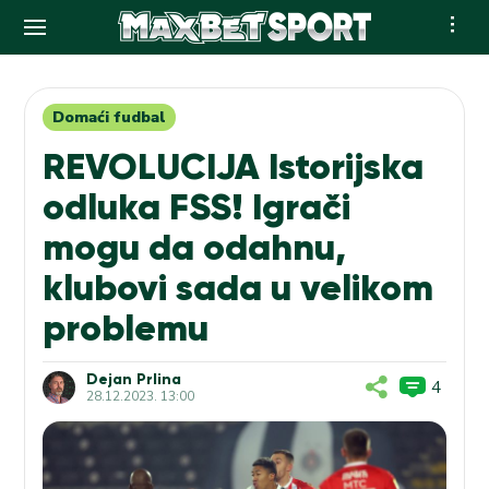
Skip
to
content
Domaći fudbal
REVOLUCIJA Istorijska
odluka FSS! Igrači
mogu da odahnu,
klubovi sada u velikom
problemu
Dejan Prlina
4
28.12.2023. 13:00