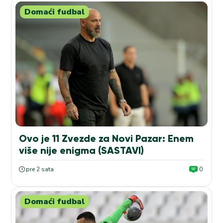
Domaći fudbal
Ovo je 11 Zvezde za Novi Pazar: Enem
više nije enigma (SASTAVI)
pre 2 sata
0
Domaći fudbal