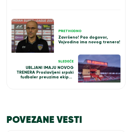
Kretanje
članka
PRETHODNO
Završeno! Pao dogovor,
Vojvodina ima novog trenera!
SLEDEĆE
UBLJANI IMAJU NOVOG
TRENERA Proslavljeni srpski
fudbaler preuzima ekipu i
vodi je ka Superligi!
POVEZANE VESTI