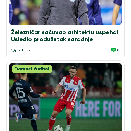
Železničar sačuvao arhitektu uspeha!
Usledio produžetak saradnje
pre 10 sati
0
Domaći fudbal