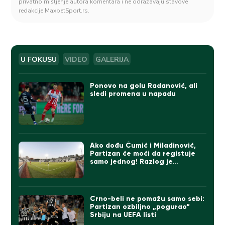
privatno mišljenje autora komentara i ne odražavaju stavove
redakcije MaxbetSport.rs.
U FOKUSU
VIDEO
GALERIJA
Ponovo na golu Radanović, ali
sledi promena u napadu
Ako dođu Čumić i Miladinović,
Partizan će moći da registuje
samo jednog! Razlog je…
Crno-beli ne pomažu samo sebi:
Partizan ozbiljno „pogurao“
Srbiju na UEFA listi