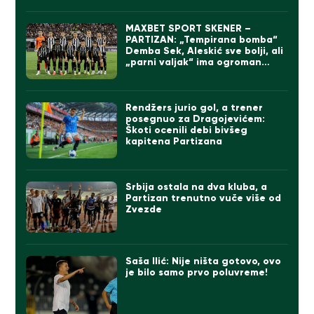
MAXBET SPORT SKENER –
PARTIZAN: „Tempirana bomba“
Demba Sek, Aleskić sve bolji, ali
„parni valjak“ ima ogroman
problem
Rendžers jurio gol, a trener
posegnuo za Dragojevićem:
Škoti ocenili debi bivšeg
kapitena Partizana
Srbija ostala na dva kluba, a
Partizan trenutno vuče više od
Zvezde
Saša Ilić: Nije ništa gotovo, ovo
je bilo samo prvo poluvreme!