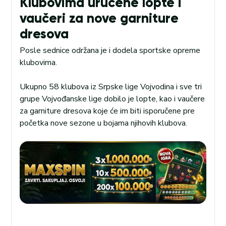
Klubovima uručene lopte i
vaučeri za nove garniture
dresova
Posle sednice održana je i dodela sportske opreme
klubovima.
Ukupno 58 klubova iz Srpske lige Vojvodina i sve tri
grupe Vojvođanske lige dobilo je lopte, kao i vaučere
za garniture dresova koje će im biti isporučene pre
početka nove sezone u bojama njihovih klubova.