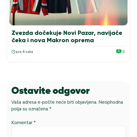
Zvezda dočekuje Novi Pazar, navijače
čeka i nova Makron oprema
pre 4 sata
0
Ostavite odgovor
Vaša adresa e-pošte neće biti objavljena.
Neophodna
polja su označena
*
Komentar
*