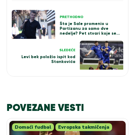
Kretanje
PRETHODNO
članka
Šta je Sale promenio u
Partizanu za samo dve
nedelje? Pet stvari koje se
već vide na pripremama u
Sloveniji
SLEDEĆE
Levi bek položio ispit kod
Stankovića
POVEZANE VESTI
Domaći fudbal
Evropska takmičenja