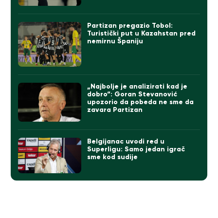
Partizan pregazio Tobol:
Turistički put u Kazahstan pred
nemirnu Španiju
„Najbolje je analizirati kad je
dobro“: Goran Stevanović
upozorio da pobeda ne sme da
zavara Partizan
Belgijanac uvodi red u
Superligu: Samo jedan igrač
sme kod sudije