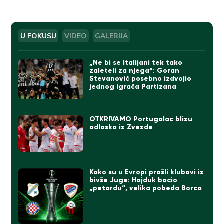
U FOKUSU
VIDEO
GALERIJA
„Ne bi se Italijani tek tako
zaleteli za njega“: Goran
Stevanović posebno izdvojio
jednog igrača Partizana
OTKRIVAMO Portugalac blizu
odlaska iz Zvezde
Kako su u Evropi prošli klubovi iz
bivše Juge: Hajduk bacio
„petardu“, velika pobeda Borca