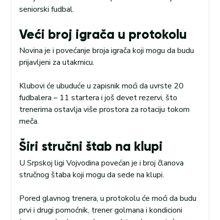
seniorski fudbal.
Veći broj igrača u protokolu
Novina je i povećanje broja igrača koji mogu da budu
prijavljeni za utakmicu.
Klubovi će ubuduće u zapisnik moći da uvrste 20
fudbalera – 11 startera i još devet rezervi, što
trenerima ostavlja više prostora za rotaciju tokom
meča.
Širi stručni štab na klupi
U Srpskoj ligi Vojvodina povećan je i broj članova
stručnog štaba koji mogu da sede na klupi.
Pored glavnog trenera, u protokolu će moći da budu
prvi i drugi pomoćnik, trener golmana i kondicioni